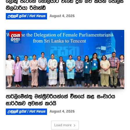
ලොකු පැටීගේ ගෝලයාට වැඩේ දුන් බව කියන පොලිස්
නිලධාරියා රිමාන්ඩ්
උණුසුම් පුවත් | Hot News
August 4, 2026
පාර්ලිමේන්තු මන්ත්‍රීවරියන්ගේ චීනයේ කළ සංචාරය
සාර්ථකව අවසන් කරයි
උණුසුම් පුවත් | Hot News
August 4, 2026
Load more