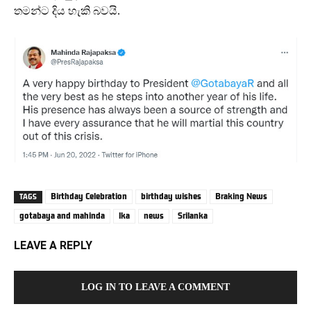
තමන්ට දිය හැකි බවයි.
Birthday Celebration
birthday wishes
Braking News
TAGS
gotabaya and mahinda
lka
news
Srilanka
LEAVE A REPLY
LOG IN TO LEAVE A COMMENT