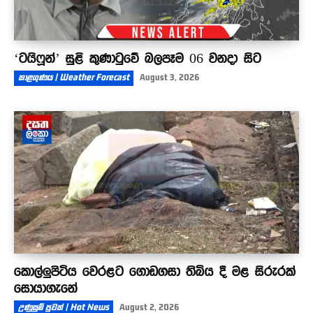
‘ටයිෆූන්’ සුළි කුණාටුවේ බලපෑම 06 වනදා සිට
කාළගුණය | Weather Forecast
August 3, 2026
කොල්ලුපිටිය වෙරළට ගොඩගසා තිබිය දී මළ සිරුරක්
සොයාගැනේ
උණුසුම් පුවත් | Hot News
August 2, 2026