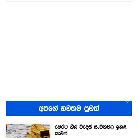
අපගේ නවතම පුවත්
මෙරට නිල විදෙස් සංචිතවල ඉහළ
යෑමක්