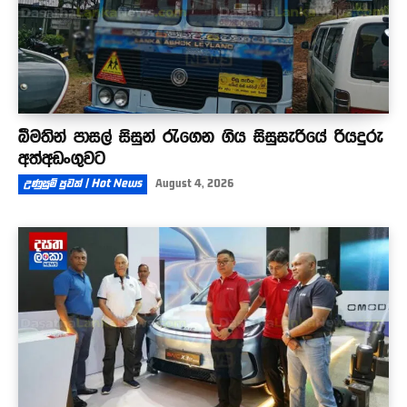
බීමතින් පාසල් සිසුන් රැගෙන ගිය සිසුසැරියේ රියදුරු
අත්අඩංගුවට
උණුසුම් පුවත් | Hot News
August 4, 2026