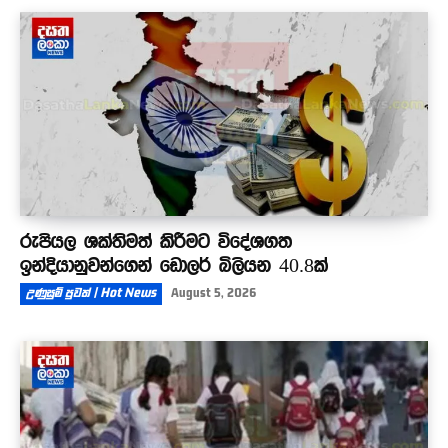
රුපියල ශක්තිමත් කිරීමට විදේශගත
ඉන්දියානුවන්ගෙන් ඩොලර් බිලියන 40.8ක්
උණුසුම් පුවත් | Hot News
August 5, 2026