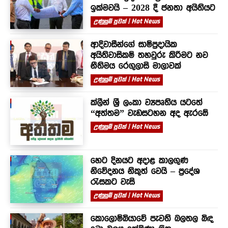
ඉක්මවයි – 2028 දී ජනතා අයිතියට
උණුසුම් පුවත් | Hot News
ආදිවාසීන්ගේ සාම්ප්‍රදායික
අයිතිවාසිකම් තහවුරු කිරීමට නව
නීතිමය රෙගුලාසි මාලාවක්
උණුසුම් පුවත් | Hot News
ක්ලීන් ශ්‍රී ලංකා ව්‍යපෘතිය යටතේ
“අත්තම” වැඩසටහන අද ඇරඹේ
උණුසුම් පුවත් | Hot News
හෙට දිනයට අදාළ කාලගුණ
නිවේදනය නිකුත් වෙයි – ප්‍රදේශ
රැසකට වැසි
උණුසුම් පුවත් | Hot News
කොලොම්බියාවේ පැවති බලතල බිඳ