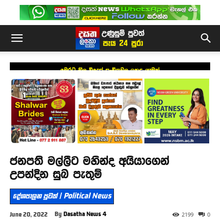
මෙරට නිල විදෙස් සංචිතවල ඉහළ යෑමක්
ජනපති මල්ලීට මහින්ද අයියාගෙන්
උපන්දින සුබ පැතුම්
දේශපාලන පුවත් | Political News
By
Dasatha News 4
June 20, 2022
2199
0