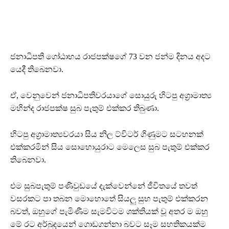
ජනාධිපති ගෝඨාභය රාජපක්ෂගේ 73 වන ජන්ම දිනය අදට
යෙදී තිබෙනවා.
ඒ, වෙනුවෙන් ජනාධිපතිවරයාගේ සොයුරු හිටපු අග්‍රාමාත්‍ය
මහින්ද රාජපක්ෂ සුබ පැතුම් එක්කර තිබුණා.
හිටපු අග්‍රාමාත්‍යවරයා සිය නිල ට්විටර් ගිණුමට සටහනක්
එක්කරමින් සිය සොහොයුරාට මෙලෙස සුබ පැතුම් එක්කර
තිබෙනවා.
එම සුබපැතුම් පණිවුඩයේ දැක්වෙන්නේ ජීවිතයේ තවත්
වසරකට පා තබන මොහොතේ සියලු සුභ පැතුම් එක්කරන
බවත්, ඔහුගේ පැමිණීම සැමවිටම ශක්තියක් වූ අතර ම ඔහු
මේ රට අර්බුදයෙන් ගොඩගන්නා බවට සෑම සහතිකයක්ම