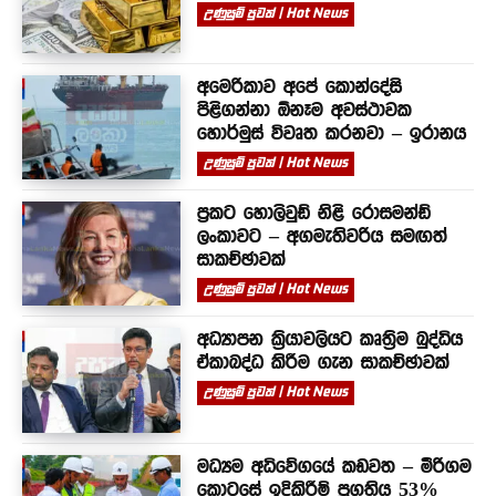
උණුසුම් පුවත් | Hot News
අමෙරිකාව අපේ කොන්දේසි
පිළිගන්නා ඕනෑම අවස්ථාවක
හොර්මුස් විවෘත කරනවා – ඉරානය
උණුසුම් පුවත් | Hot News
ප්‍රකට හොලිවුඩ් නිළි රොසමන්ඩ්
ලංකාවට – අගමැතිවරිය සමඟත්
සාකච්ඡාවක්
උණුසුම් පුවත් | Hot News
අධ්‍යාපන ක්‍රියාවලියට කෘත්‍රිම බුද්ධිය
ඒකාබද්ධ කිරීම ගැන සාකච්ඡාවක්
උණුසුම් පුවත් | Hot News
මධ්‍යම අධිවේගයේ කඩවත – මීරිගම
කොටසේ ඉදිකිරීම් ප්‍රගතිය 53%