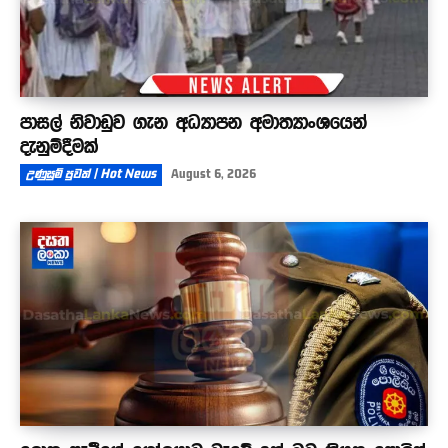
පාසල් නිවාඩුව ගැන අධ්‍යාපන අමාත්‍යාංශයෙන්
දැනුම්දීමක්
උණුසුම් පුවත් | Hot News
August 6, 2026