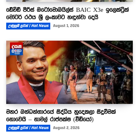
ඩේවිඩ් පීරිස් ඔටෝමොබයිල්ස් BAIC X3e ඉලෙක්ට්‍රික්
මෝටර් රථය ශ්‍රී ලංකාවට හඳුන්වා දෙයි
උණුසුම් පුවත් | Hot News
August 1, 2026
මහර බන්ධන්ගාරයේ සිද්ධිය හුදෙකලා සිදුවීමක්
නොවෙයි – නාමල් රාජපක්ෂ (වීඩියෝ)
උණුසුම් පුවත් | Hot News
August 2, 2026