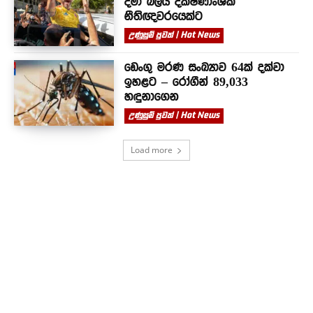
දමා බලය දක්ෂිණාංශික
නීතිඥවරයෙක්ට
උණුසුම් පුවත් | Hot News
ඩෙංගු මරණ සංඛ්‍යාව 64ක් දක්වා
ඉහළට – රෝගීන් 89,033
හඳුනාගෙන
උණුසුම් පුවත් | Hot News
Load more