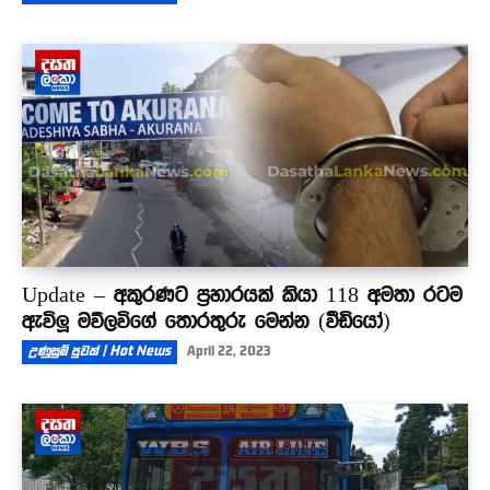
Update – අකුරණට ප්‍රහාරයක් කියා 118 අමතා රටම
ඇවිලූ මව්ලවිගේ තොරතුරු මෙන්න (වීඩියෝ)
උණුසුම් පුවත් | Hot News
April 22, 2023