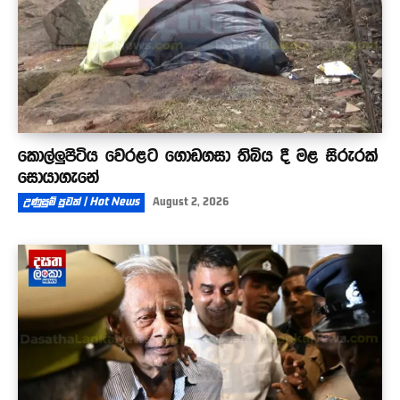
කොල්ලුපිටිය වෙරළට ගොඩගසා තිබිය දී මළ සිරුරක්
සොයාගැනේ
උණුසුම් පුවත් | Hot News
August 2, 2026