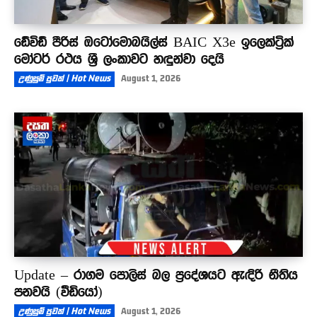
ඩේවිඩ් පීරිස් ඔටෝමොබයිල්ස් BAIC X3e ඉලෙක්ට්‍රික්
මෝටර් රථය ශ්‍රී ලංකාවට හඳුන්වා දෙයි
උණුසුම් පුවත් | Hot News
August 1, 2026
Update – රාගම පොලිස් බල ප්‍රදේශයට ඇඳිරි නීතිය
පනවයි (වීඩියෝ)
උණුසුම් පුවත් | Hot News
August 1, 2026