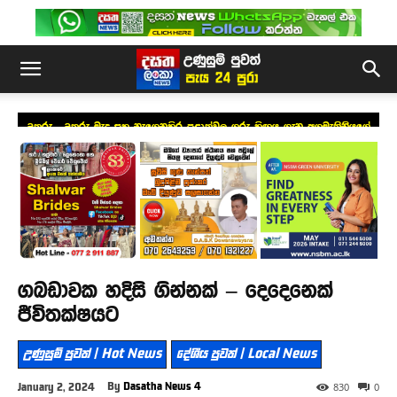
උතුරු , උතුරු මැද සහ නැගෙනහිර පළාත්වල ගුරු හිඟය ගැන අගමැතිනියගේ
අවධානය
ගබඩාවක හදිසි ගින්නක් – දෙදෙනෙක්
ජීවිතක්ෂයට
උණුසුම් පුවත් | Hot News
දේශීය පුවත් | Local News
By
Dasatha News 4
January 2, 2024
830
0