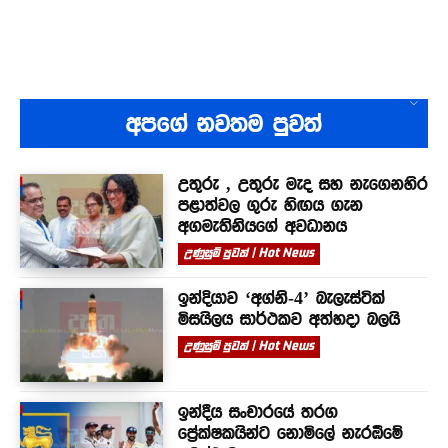
අපගේ නවතම පුවත්
උතුරු , උතුරු මැද සහ නැගෙනහිර
පළාත්වල ගුරු හිඟය ගැන
අගමැතිනියගේ අවධානය
උණුසුම් පුවත් | Hot News
ඉන්දියාව ‘අග්නි-4’ බැලැස්ටික්
මිසයිලය සාර්ථකව අත්හදා බලයි
උණුසුම් පුවත් | Hot News
ඉන්දීය සංචාරයේ තරග
ප්‍රේක්ෂකයින්ට නොමිලේ නැරඹීමේ