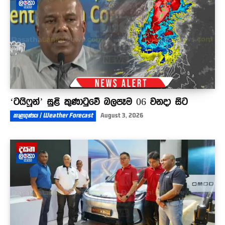
‘ටයිෆූන්’ සුළි කුණාටුවේ බලපෑම 06 වනදා සිට
කාළගුණය | Weather Forecast
August 3, 2026