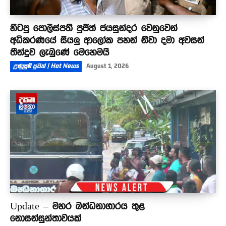
හිටපු පොලිස්පති පූජිත් ජයසුන්දර වෙනුවෙන්
අධිකරණයේ සියලු ආලෝක පහන් නිවා දමා අවසන්
තීන්දුව ලැබුණේ මෙහෙමයි
උණුසුම් පුවත් | Hot News
August 1, 2026
Update – මහර බන්ධනාගාරය තුළ
නොසන්සුන්තාවයක්