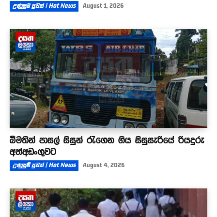
උණුසුම් පුවත් | Hot News
August 1, 2026
බීමතින් පාසල් සිසුන් රැගෙන ගිය සිසුසැරියේ රියදුරු
අත්අඩංගුවට
උණුසුම් පුවත් | Hot News
August 4, 2026