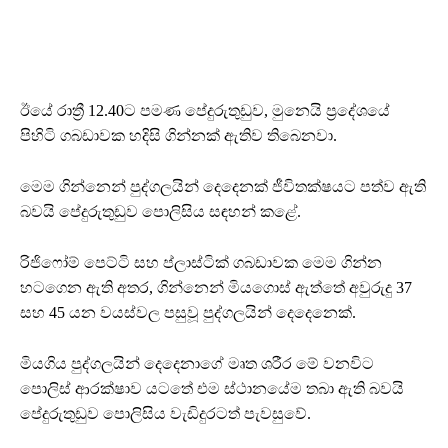
ඊයේ රාත්‍රී 12.40ට පමණ පේදුරුතුඩුව, මුනෙයි ප්‍රදේශයේ
පිහිටි ගබඩාවක හදිසි ගින්නක් ඇතිව තිබෙනවා.
මෙම ගින්නෙන් පුද්ගලයින් දෙදෙනක් ජීවිතක්ෂයට පත්ව ඇති
බවයි පේදුරුතුඩුව පොලිසිය සඳහන් කළේ.
රිජිෆෝම් පෙට්ටි සහ ප්ලාස්ටික් ගබඩාවක මෙම ගින්න
හටගෙන ඇති අතර, ගින්නෙන් මියගොස් ඇත්තේ අවුරුදු 37
සහ 45 යන වයස්වල පසුවූ පුද්ගලයින් දෙදෙනෙක්.
මියගිය පුද්ගලයින් දෙදෙනාගේ මෘත ශරීර මේ වනවිට
පොලිස් ආරක්ෂාව යටතේ එම ස්ථානයේම තබා ඇති බවයි
පේදුරුතුඩුව පොලිසිය වැඩිදුරටත් පැවසුවේ.