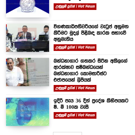
උණුසුම් පුවත් | Hot News
විගණකාධිපතිවරියගේ වැටුප් අනුමත
කිරීමට මුදල් පිළිබඳ කාරක සභාවේ
අනුමැතිය
උණුසුම් පුවත් | Hot News
බන්ධනාගාර ගතකර සිටින අකිලගේ
ආරක්ෂාව සම්බන්ධයෙන්
බන්ධනාගාර කොමසාරිස්ට
එජාපයෙන් ලිපියක්
උණුසුම් පුවත් | Hot News
ඉදිරි පැය 36 දීත් ප්‍රදේශ කිහිපයකට
මි. මී 100ක වැසි
උණුසුම් පුවත් | Hot News