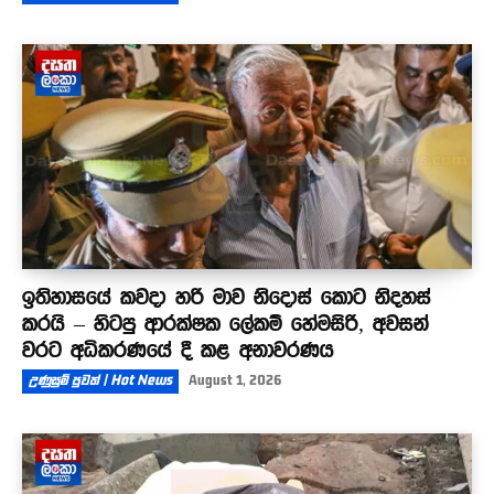
ඉතිහාසයේ කවදා හරි මාව නිදොස් කොට නිදහස්
කරයි – හිටපු ආරක්ෂක ලේකම් හේමසිරි, අවසන්
වරට අධිකරණයේ දී කළ අනාවරණය
උණුසුම් පුවත් | Hot News
August 1, 2026