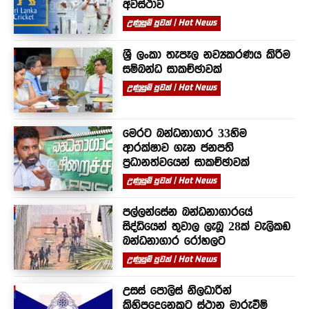
අවස්ථාව
උණුසුම් පුවත් | Hot News
ශ්‍රී ලංකා තැපෑල නව්‍යකරණය කිරීම
සම්බන්ධ සාකච්ඡාවක්
උණුසුම් පුවත් | Hot News
මෙරට බන්ධනාගාර 33හිම
ආරක්ෂාව ගැන ජනපති
ප්‍රධානත්වයෙන් සාකච්ඡාවක්
උණුසුම් පුවත් | Hot News
පල්ලන්සේන බන්ධනාගාරයේ
සිද්ධියෙන් තුවාල ලැබූ 28ක් වැලිකඩ
බන්ධනාගාර රෝහලට
උණුසුම් පුවත් | Hot News
උසස් පොලිස් නිලධාරීන්
කිහිපදෙනෙකුට ස්ථාන මාරුවීම්