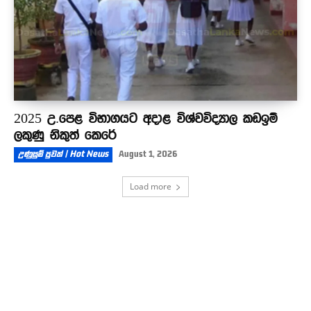
2025 උ.පෙළ විභාගයට අදාළ විශ්වවිද්‍යාල කඩඉම්
ලකුණු නිකුත් කෙරේ
උණුසුම් පුවත් | Hot News
August 1, 2026
Load more