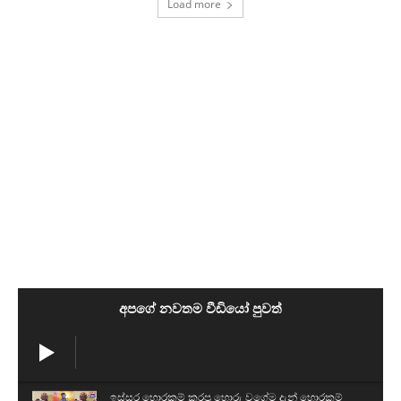
Load more
අපගේ නවතම වීඩියෝ පුවත්
ඉස්සර හොරකම් කරපු හොරු වගේම දැන් හොරකම්