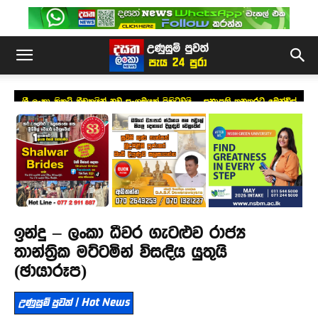
ශ්‍රී ලංකා ක්‍රිකට් ක්‍රීඩකයින් නව සංගමයක් පිහිටුවයි – සභාපති තනතුරට මෙන්ඩිස්
ඉන්දු – ලංකා ධීවර ගැටළුව රාජ්‍ය
තාන්ත්‍රික මට්ටමින් විසඳිය යුතුයි
(ඡායාරූප)
උණුසුම් පුවත් | Hot News