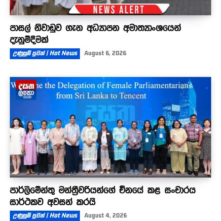
පාසල් නිවාඩුව ගැන අධ්‍යාපන අමාත්‍යාංශයෙන්
දැනුම්දීමක්
උණුසුම් පුවත් | Hot News
August 6, 2026
පාර්ලිමේන්තු මන්ත්‍රීවරියන්ගේ චීනයේ කළ සංචාරය
සාර්ථකව අවසන් කරයි
උණුසුම් පුවත් | Hot News
August 4, 2026