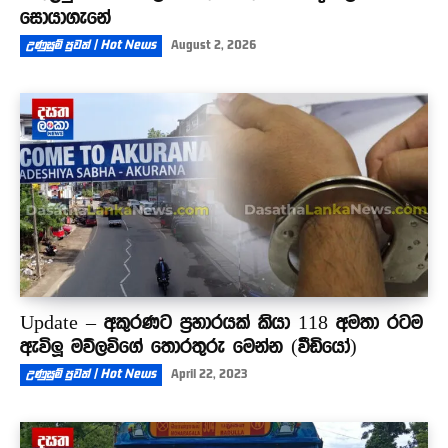
සොයාගැනේ
උණුසුම් පුවත් | Hot News
August 2, 2026
Update – අකුරණට ප්‍රහාරයක් කියා 118 අමතා රටම
ඇවිලූ මව්ලවිගේ තොරතුරු මෙන්න (වීඩියෝ)
උණුසුම් පුවත් | Hot News
April 22, 2023