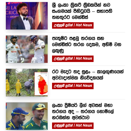
ශ්‍රී ලංකා ක්‍රිකට් ක්‍රීඩකයින් නව
සංගමයක් පිහිටුවයි – සභාපති
තනතුරට මෙන්ඩිස්
උණුසුම් පුවත් | Hot News
පැතුම්ට පළමු තරගය සහ
මෙන්ඩිස්ට තරග දෙකම, අහිමි වන
ලකුණු
උණුසුම් පුවත් | Hot News
රට මැදට තද සුළං – කාලගුණයෙන්
අවවාදාත්මක නිවේදනයක්
උණුසුම් පුවත් | Hot News
ලංකා ප්‍රිමියර් ලීග් අවසන් මහා
තරගය අද – තරගය නොමිලේ
නරඹන්න අවස්ථාව
උණුසුම් පුවත් | Hot News