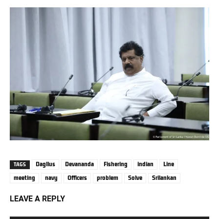
Dagllus
Devananda
Fishering
indian
Line
TAGS
meeting
navy
Officers
problem
Solve
Srilankan
LEAVE A REPLY