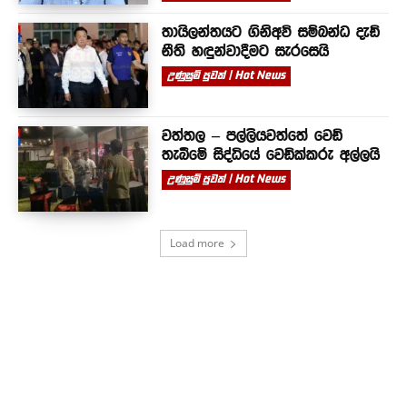
තායිලන්තයට ගිනිඅවි සම්බන්ධ දැඩි
නීති හඳුන්වාදීමට සැරසෙයි
උණුසුම් පුවත් | Hot News
වත්තල – පල්ලියවත්තේ වෙඩි
තැබීමේ සිද්ධියේ වෙඩික්කරු අල්ලයි
උණුසුම් පුවත් | Hot News
Load more