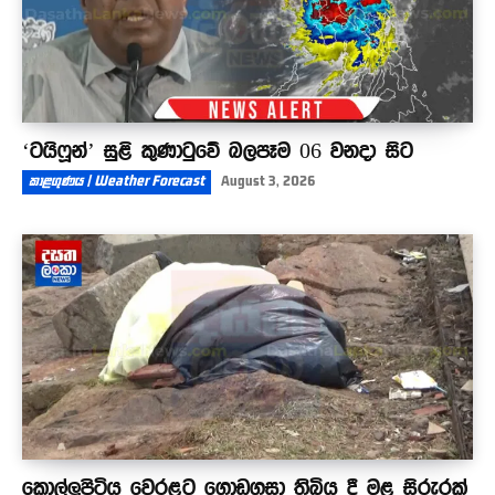
‘ටයිෆූන්’ සුළි කුණාටුවේ බලපෑම 06 වනදා සිට
කාළගුණය | Weather Forecast
August 3, 2026
කොල්ලුපිටිය වෙරළට ගොඩගසා තිබිය දී මළ සිරුරක්