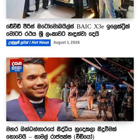
ඩේවිඩ් පීරිස් ඔටෝමොබයිල්ස් BAIC X3e ඉලෙක්ට්‍රික්
මෝටර් රථය ශ්‍රී ලංකාවට හඳුන්වා දෙයි
උණුසුම් පුවත් | Hot News
August 1, 2026
මහර බන්ධන්ගාරයේ සිද්ධිය හුදෙකලා සිදුවීමක්
නොවෙයි – නාමල් රාජපක්ෂ (වීඩියෝ)