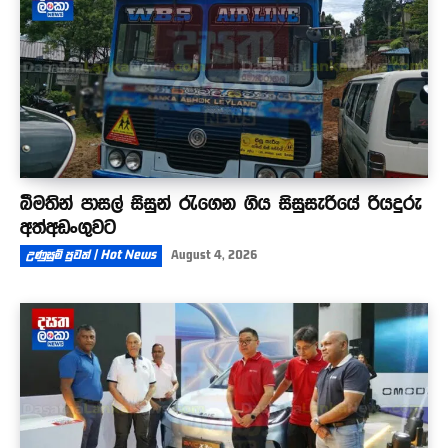
බීමතින් පාසල් සිසුන් රැගෙන ගිය සිසුසැරියේ රියදුරු
අත්අඩංගුවට
උණුසුම් පුවත් | Hot News
August 4, 2026