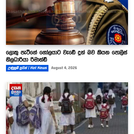
ලොකු පැටීගේ ගෝලයාට වැඩේ දුන් බව කියන පොලිස්
නිලධාරියා රිමාන්ඩ්
උණුසුම් පුවත් | Hot News
August 4, 2026