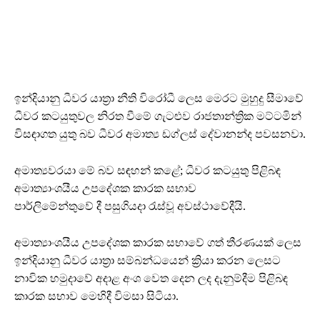
ඉන්දියානු ධීවර යාත්‍රා නීති විරෝධී ලෙස මෙරට මුහුදු සීමාවේ
ධීවර කටයුතුවල නිරත වීමේ ගැටළුව රාජතාන්ත්‍රික මට්ටමින්
විසඳාගත යුතු බව ධීවර අමාත්‍ය ඩග්ලස් දේවානන්ද පවසනවා.
අමාත්‍යවරයා මේ බව සඳහන් කළේ; ධීවර කටයුතු පිළිබඳ
අමාත්‍යාංශයීය උපදේශක කාරක සභාව
පාර්ලිමේන්තුවේ දී පසුගියදා රැස්වූ අවස්ථාවේදීයි.
අමාත්‍යාංශයීය උපදේශක කාරක සභාවේ ගත් තීරණයක් ලෙස
ඉන්දියානු ධීවර යාත්‍රා සම්බන්ධයෙන් ක්‍රියා කරන ලෙසට
නාවික හමුදාවේ අදාළ අංශ වෙත දෙන ලද දැනුම්දීම පිළිබඳ
කාරක සභාව මෙහිදී විමසා සිටියා.