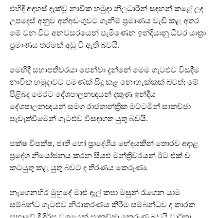
එහිදී අදහස් දැක්වූ නාවික හමුදා නිලධාරීන් සඳහන් කළේ ලද
උපදෙස් අනුව අත්අඩංගුවට ගැනීම් ප්‍රමාණය වැඩි කළ අතර
මේ වන විට අනවසරයෙන් පැමිණෙන ඉන්දියානු ධීවර යාත්‍රා
ප්‍රමාණය තරමක් අඩු වී ඇති බවයි.
මෙහිදී සභාපතිවරයා පෙන්වා දුන්නේ මෙම ගැටළුව විසඳීම
නාවික හමුදාවට පමණක් සිදු කළ නොහැක්කක් බවත්; මේ
පිළිබඳ මෙරට දේශපාලනඥයන් දකුණු ඉන්දීය
දේශපාලනඥයන් සමග රාජතාන්ත්‍රික මට්ටමින් සාකච්ඡා
පැවැත්වීමෙන් ගැටළුව විසඳාගත යුතු බවයි.
පක්ෂ විපක්ෂ, ජාති හෝ ප්‍රාදේශීය භේදයකින් තොරව අදාළ
ප්‍රදේශ නියෝජනය කරන සියළු මන්ත්‍රීවරයන් ඊට එක් ව
කටයුතු කළ යුතු බවට ද තීරණය කෙරුණා.
නැගෙනහිර මුහුදේ මාළු දැල් කපා මසුන් රැගෙන යාම
සම්බන්ධ ගැටළුව නිරාකරණය කිරීම සම්බන්ධව ද කාරක
සභාවේ දී දීර්ඝ වශයෙන් සාකච්ඡා කෙරුණු බවයි වාර්තා