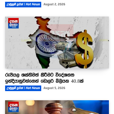
උණුසුම් පුවත් | Hot News
August 2, 2026
රුපියල ශක්තිමත් කිරීමට විදේශගත
ඉන්දියානුවන්ගෙන් ඩොලර් බිලියන 40.8ක්
උණුසුම් පුවත් | Hot News
August 5, 2026