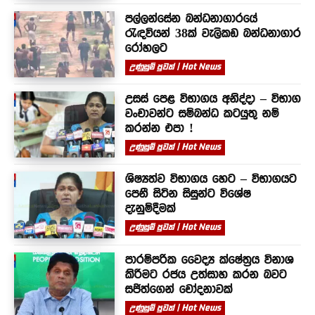
පල්ලන්සේන බන්ධනාගාරයේ
රැඳවියන් 38ක් වැලිකඩ බන්ධනාගාර
රෝහලට
උණුසුම් පුවත් | Hot News
උසස් පෙළ විභාගය අනිද්දා – විභාග
වංචාවන්ට සම්බන්ධ කටයුතු නම්
කරන්න එපා !
උණුසුම් පුවත් | Hot News
ශිෂ්‍යත්ව විභාගය හෙට – විභාගයට
පෙනී සිටින සිසුන්ට විශේෂ
දැනුම්දීමක්
උණුසුම් පුවත් | Hot News
පාරම්පරික වෛද්‍ය ක්ෂේත්‍රය විනාශ
කිරීමට රජය උත්සාහ කරන බවට
සජිත්ගෙන් චෝදනාවක්
උණුසුම් පුවත් | Hot News