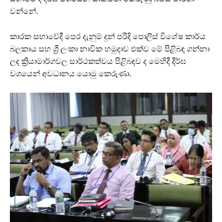
වන්නේ.
කාරක සභාවේදී පෙර දැනුම් දුන් පරිදි පොලිස් විශේෂ කාර්ය
බලකාය සහ ශ්‍රී ලංකා නාවික හමුදාව එක්ව මේ පිළිබඳ ගන්නා
ලද ක්‍රියාමාර්ගවල සාර්ථකත්වය පිළිබඳව ද මෙහිදී දීර්ඝ
වශයෙන් අවධානය යොමු කෙරුණා.