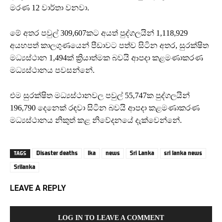
මරණ 12 වාර්තා වනවා.
මේ අතර පවුල් 309,607කට අයත් පුද්ගලයින් 1,118,929
අයහපත් කාලගුණයෙන් පීඩාවට පත්ව සිටින අතර, සුරක්ෂිත
මධ්‍යස්ථාන 1,494ක් ක්‍රියාත්මක බවයි ආපදා කළමණාකරණ
මධ්‍යස්ථානය පවසන්නේ.
එම සුරක්ෂිත මධ්‍යස්ථානවල පවුල් 55,747ක පුද්ගලයින්
196,790 දෙනෙක් රඳවා සිටින බවයි ආපදා කළමණාකරණ
මධ්‍යස්ථානය නිකුත් කළ නිවේදනයේ දැක්වෙන්නේ.
Disaster deaths
lka
news
Sri Lanka
sri lanka news
TAGS
Srilanka
LEAVE A REPLY
LOG IN TO LEAVE A COMMENT