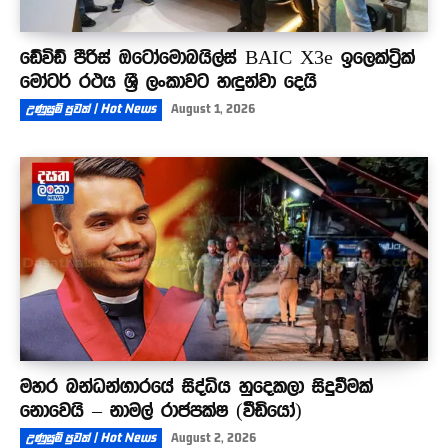
ඩේවිඩ් පීරිස් ඔටෝමොබයිල්ස් BAIC X3e ඉලෙක්ට්‍රික්
මෝටර් රථය ශ්‍රී ලංකාවට හඳුන්වා දෙයි
උණුසුම් පුවත් | Hot News
August 1, 2026
මහර බන්ධන්ගාරයේ සිද්ධිය හුදෙකලා සිදුවීමක්
නොවෙයි – නාමල් රාජපක්ෂ (වීඩියෝ)
උණුසුම් පුවත් | Hot News
August 2, 2026