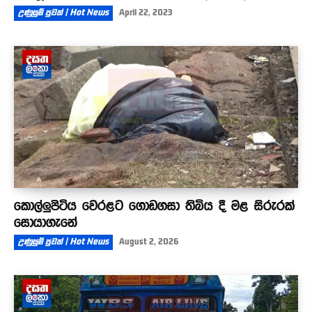
උණුසුම් පුවත් | Hot News
April 22, 2023
කොල්ලුපිටිය වෙරළට ගොඩගසා තිබිය දී මළ සිරුරක්
සොයාගැනේ
උණුසුම් පුවත් | Hot News
August 2, 2026