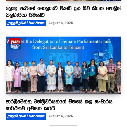
ලොකු පැටීගේ ගෝලයාට වැඩේ දුන් බව කියන පොලිස්
නිලධාරියා රිමාන්ඩ්
උණුසුම් පුවත් | Hot News
August 4, 2026
පාර්ලිමේන්තු මන්ත්‍රීවරියන්ගේ චීනයේ කළ සංචාරය
සාර්ථකව අවසන් කරයි
උණුසුම් පුවත් | Hot News
August 4, 2026