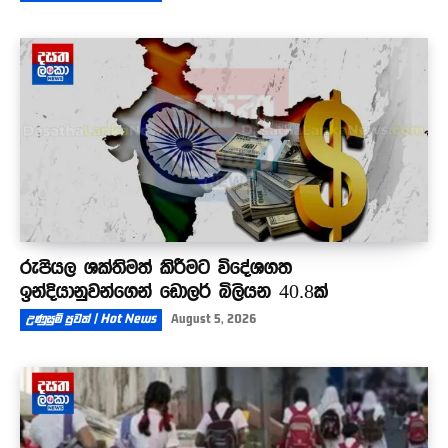
රුපියල ශක්තිමත් කිරීමට විදේශගත
ඉන්දියානුවන්ගෙන් ඩොලර් බිලියන 40.8ක්
උණුසුම් පුවත් | Hot News
August 5, 2026