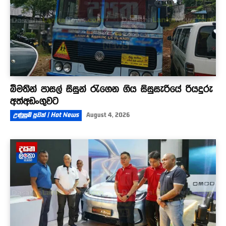
බීමතින් පාසල් සිසුන් රැගෙන ගිය සිසුසැරියේ රියදුරු
අත්අඩංගුවට
උණුසුම් පුවත් | Hot News
August 4, 2026