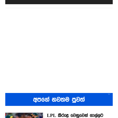
අපගේ නවතම පුවත්
LPL කිරුළ වෙනුවෙන් ගාල්ලට