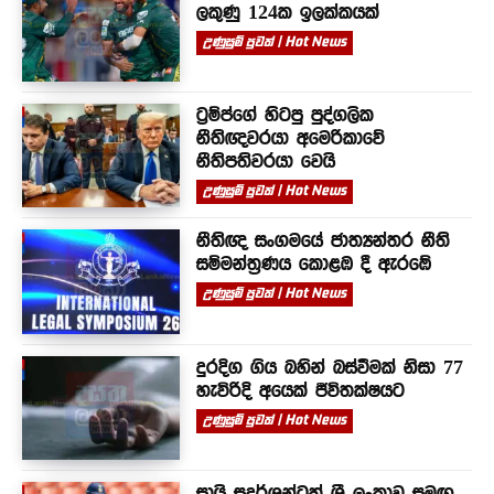
ලකුණු 124ක ඉලක්කයක්
උණුසුම් පුවත් | Hot News
ට්‍රම්ප්ගේ හිටපු පුද්ගලික
නීතිඥවරයා අමෙරිකාවේ
නීතිපතිවරයා වෙයි
උණුසුම් පුවත් | Hot News
නීතිඥ සංගමයේ ජාත්‍යන්තර නීති
සම්මන්ත්‍රණය කොළඹ දී ඇරඹේ
උණුසුම් පුවත් | Hot News
දුරදිග ගිය බහින් බස්වීමක් නිසා 77
හැවිරිදි අයෙක් ජීවිතක්ෂයට
උණුසුම් පුවත් | Hot News
සායි සුදර්ශන්ටත් ශ්‍රී ලංකාව සමඟ