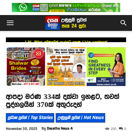
LPL කිරුළ වෙනුවෙන් ගාල්ලට ලකුණු 124ක ඉලක්කයක්
ආපදා මරණ 334ක් දක්වා ඉහළට, තවත්
පුද්ගලයින් 370ක් අතුරුදන්
ප්‍රධාන පුවත් | Top Stories
උණුසුම් පුවත් | Hot News
By
Dasatha News 4
November 30, 2025
250
0