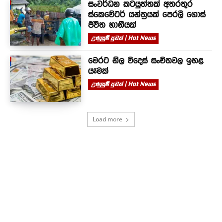
සංවර්ධන කටයුත්තක් අතරතුර
ස්කෙවේටර් යන්ත්‍රයක් පෙරලී ගොස්
ජීවිත හානියක්
උණුසුම් පුවත් | Hot News
මෙරට නිල විදෙස් සංචිතවල ඉහළ
යෑමක්
උණුසුම් පුවත් | Hot News
Load more