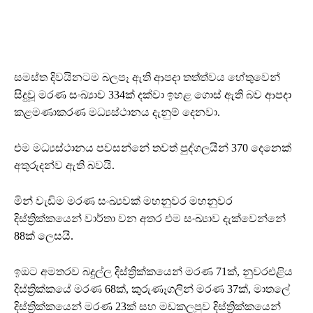
සමස්ත දිවයිනටම බලපෑ ඇති ආපදා තත්ත්වය හේතුවෙන්
සිදුවූ මරණ සංඛ්‍යාව 334ක් දක්වා ඉහළ ගොස් ඇති බව ආපදා
කළමණාකරණ මධ්‍යස්ථානය දැනුම් දෙනවා.
එම මධ්‍යස්ථානය පවසන්නේ තවත් පුද්ගලයින් 370 දෙනෙක්
අතුරුදන්ව ඇති බවයි.
මින් වැඩිම මරණ සංඛ්‍යවක් මහනුවර මහනුවර
දිස්ත්‍රික්කයෙන් වාර්තා වන අතර එම සංඛ්‍යාව දැක්වෙන්නේ
88ක් ලෙසයි.
ඉඔට අමතරව බදුල්ල දිස්ත්‍රික්කයෙන් මරණ 71ක්, නුවරඑළිය
දිස්ත්‍රික්කයේ මරණ 68ක්, කුරුණෑගලින් මරණ 37ක්, මාතලේ
දිස්ත්‍රික්කයෙන් මරණ 23ක් සහ මඩකලපුව දිස්ත්‍රික්කයෙන්