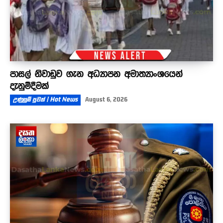
පාසල් නිවාඩුව ගැන අධ්‍යාපන අමාත්‍යාංශයෙන්
දැනුම්දීමක්
උණුසුම් පුවත් | Hot News
August 6, 2026