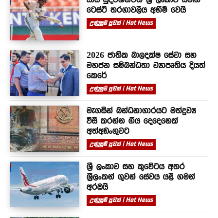
ටෙස්ට් තරගාවලිය අහිමි වෙයි
උණුසුම් පුවත් | Hot News
2026 ජාතික බාලදක්ෂ සේවා සහ
මහජන සම්බන්ධතා ව්‍යාපෘතිය දියත්
කෙරේ
උණුසුම් පුවත් | Hot News
මැගසින් බන්ධනාගාරයට මත්ද්‍රව්‍ය
විසි කරන්න ගිය දෙදෙනෙක්
අත්අඩංගුවට
උණුසුම් පුවත් | Hot News
ශ්‍රී ලංකාව සහ කුවේටය අතර
ශ්‍රීලංකන් ගුවන් සේවය යළි ගමන්
අරඹයි
උණුසුම් පුවත් | Hot News