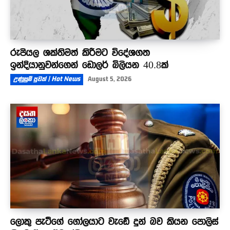
රුපියල ශක්තිමත් කිරීමට විදේශගත
ඉන්දියානුවන්ගෙන් ඩොලර් බිලියන 40.8ක්
උණුසුම් පුවත් | Hot News
August 5, 2026
ලොකු පැටීගේ ගෝලයාට වැඩේ දුන් බව කියන පොලිස්