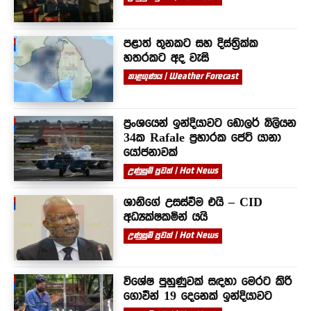
පළාත් තුනකට සහ දිස්ත්‍රික්ක
හතරකට අද වැසි
කාළගුණය | Weather Forecast
ප්‍රංශයෙන් ඉන්දියාවට ඩොලර් බිලියන
34ක Rafale ප්‍රහාරක ජෙට් යානා
යෝජනාවක්
උණුසුම් පුවත් | Hot News
ශානිගේ උසස්වීම එයි – CID
අධ්‍යක්ෂකමින් යයි
උණුසුම් පුවත් | Hot News
විශේෂ පුහුණුවක් සඳහා මෙරට කිරි
ගොවීන් 19 දෙනෙක් ඉන්දියාවට