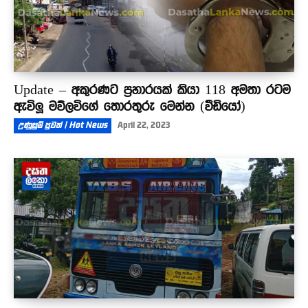
Update – අකුරණට ප්‍රහාරයක් කියා 118 අමතා රටම
ඇවිලූ මව්ලවිගේ තොරතුරු මෙන්න (වීඩියෝ)
උණුසුම් පුවත් | Hot News
April 22, 2023