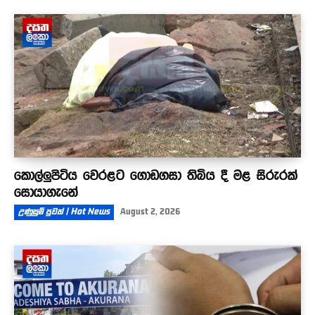
කොල්ලුපිටිය වෙරළට ගොඩගසා තිබිය දී මළ සිරුරක්
සොයාගැනේ
උණුසුම් පුවත් | Hot News
August 2, 2026