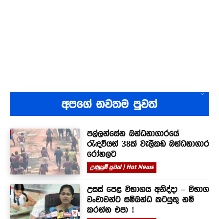
අපගේ නවතම පුවත්
පල්ලන්සේන බන්ධනාගාරයේ
රැඳවියන් 38ක් වැලිකඩ බන්ධනාගාර
රෝහලට
උණුසුම් පුවත් | Hot News
උසස් පෙළ විභාගය අනිද්දා – විභාග
වංචාවන්ට සම්බන්ධ කටයුතු නම්
කරන්න එපා !