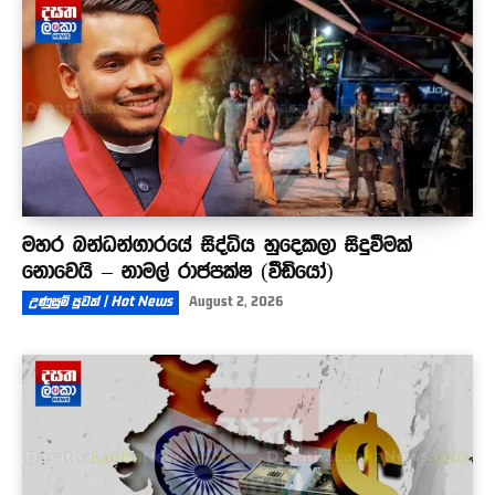
මහර බන්ධන්ගාරයේ සිද්ධිය හුදෙකලා සිදුවීමක්
නොවෙයි – නාමල් රාජපක්ෂ (වීඩියෝ)
උණුසුම් පුවත් | Hot News
August 2, 2026