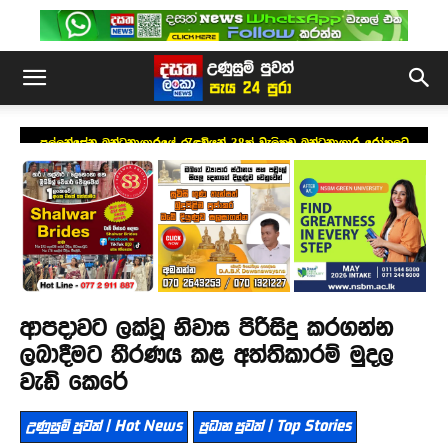
පල්ලන්සේන බන්ධනාගාරයේ රැඳවියන් 38ක් වැලිකඩ බන්ධනාගාර රෝහලට
ආපදාවට ලක්වූ නිවාස පිරිසිදු කරගන්න
ලබාදීමට තීරණය කළ අත්තිකාරම් මුදල
වැඩි කෙරේ
උණුසුම් පුවත් | Hot News
ප්‍රධාන පුවත් | Top Stories