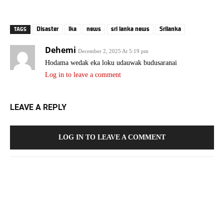
Disaster
lka
news
sri lanka news
Srilanka
TAGS
Dehemi
December 2, 2025 At 5:19 pm
Hodama wedak eka loku udauwak budusaranai
Log in to leave a comment
LEAVE A REPLY
LOG IN TO LEAVE A COMMENT