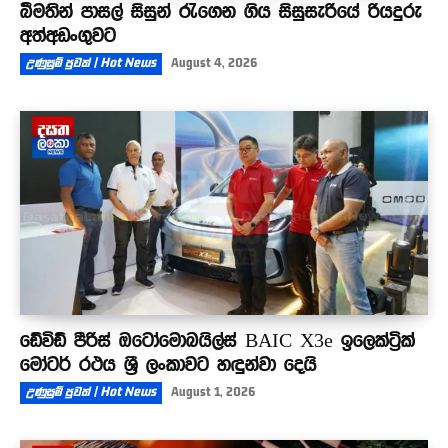
බීමතින් පාසල් සිසුන් රැගෙන ගිය සිසුසැරියේ රියදුරු
අත්අඩංගුවට
උණුසුම් පුවත් | Hot News
August 4, 2026
ඩේවිඩ් පීරිස් ඔටෝමොබයිල්ස් BAIC X3e ඉලෙක්ට්‍රික්
මෝටර් රථය ශ්‍රී ලංකාවට හඳුන්වා දෙයි
උණුසුම් පුවත් | Hot News
August 1, 2026