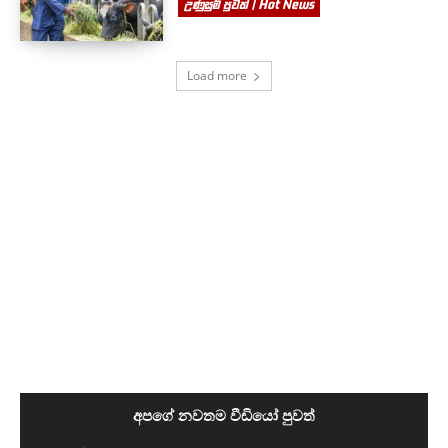
උණුසුම් පුවත් | Hot News
Load more
අපගේ නවතම වීඩියෝ පුවත්