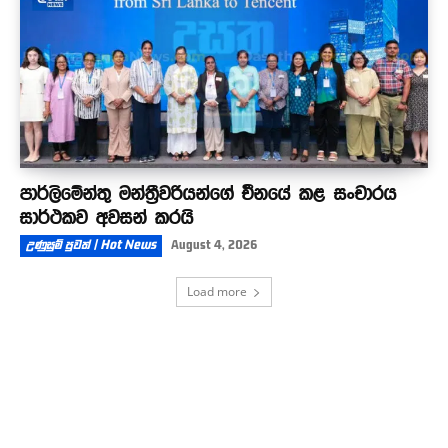
පාර්ලිමේන්තු මන්ත්‍රීවරියන්ගේ චීනයේ කළ සංචාරය
සාර්ථකව අවසන් කරයි
උණුසුම් පුවත් | Hot News
August 4, 2026
Load more