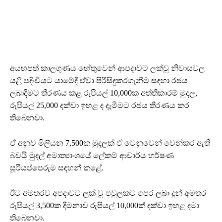
අයහපත් කාලගුණය හේතුවෙන් ආපදාවට ලක්වූ නිවාසවල
යළි පදිංචියට යාමේදී ඒවා පිරිසිදුකරගැනීම සඳහා රජය
ලබාදීමට තීරණය කළ රුපියල් 10,000ක අත්තිකාරම් මුදල,
රුපියල් 25,000 දක්වා ඉහළ ද දැමීමට රජය තීරණය කර
තිබෙනවා.
ඒ අනුව මිලියන 7,500ක මුදලක් ඒ වෙනුවෙන් වෙන්කර ඇති
බවයි මුදල් අමාත්‍යාංශයේ ලේකම් ආචාර්ය හර්ෂණ
සූරියප්පෙරුම සඳහන් කළේ.
ඊට අමතරව අපදාවට ලක් වූ පවුලකට පෙර ලබා දුන් අමතර
රුපියල් 3,500ක දීමනාව රුපියල් 10,000ක් දක්වා ඉහළ දමා
තිබෙනවා.