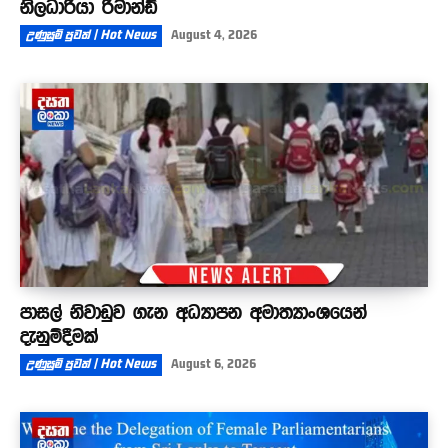
නිලධාරියා රිමාන්ඩ්
උණුසුම් පුවත් | Hot News
August 4, 2026
පාසල් නිවාඩුව ගැන අධ්‍යාපන අමාත්‍යාංශයෙන්
දැනුම්දීමක්
උණුසුම් පුවත් | Hot News
August 6, 2026