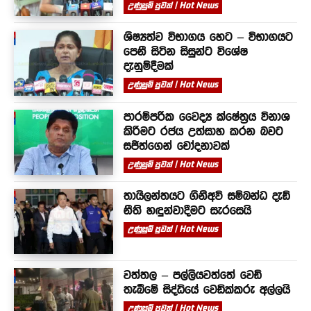
උණුසුම් පුවත් | Hot News
ශිෂ්‍යත්ව විභාගය හෙට – විභාගයට
පෙනී සිටින සිසුන්ට විශේෂ
දැනුම්දීමක්
උණුසුම් පුවත් | Hot News
පාරම්පරික වෛද්‍ය ක්ෂේත්‍රය විනාශ
කිරීමට රජය උත්සාහ කරන බවට
සජිත්ගෙන් චෝදනාවක්
උණුසුම් පුවත් | Hot News
තායිලන්තයට ගිනිඅවි සම්බන්ධ දැඩි
නීති හඳුන්වාදීමට සැරසෙයි
උණුසුම් පුවත් | Hot News
වත්තල – පල්ලියවත්තේ වෙඩි
තැබීමේ සිද්ධියේ වෙඩික්කරු අල්ලයි
උණුසුම් පුවත් | Hot News