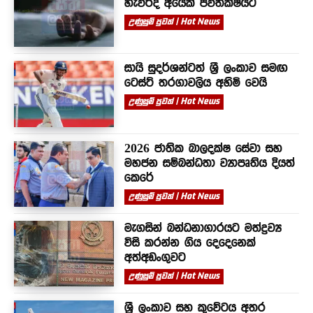
හැවිරිදි අයෙක් ජීවිතක්ෂයට
උණුසුම් පුවත් | Hot News
සායි සුදර්ශන්ටත් ශ්‍රී ලංකාව සමඟ
ටෙස්ට් තරගාවලිය අහිමි වෙයි
උණුසුම් පුවත් | Hot News
2026 ජාතික බාලදක්ෂ සේවා සහ
මහජන සම්බන්ධතා ව්‍යාපෘතිය දියත්
කෙරේ
උණුසුම් පුවත් | Hot News
මැගසින් බන්ධනාගාරයට මත්ද්‍රව්‍ය
විසි කරන්න ගිය දෙදෙනෙක්
අත්අඩංගුවට
උණුසුම් පුවත් | Hot News
ශ්‍රී ලංකාව සහ කුවේටය අතර