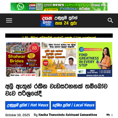
LPL කිරුළ වෙනුවෙන් ගාල්ලට ලකුණු 124ක ඉලක්කයක්
අලි ඇතුන් රකින වැඩසටහනක් තබ්බෝව
වැව පරිශ්‍රයේදී
උණුසුම් පුවත් | Hot News
දේශීය පුවත් | Local News
By
Kavika Tharunindu Ashirwad Gamarathne
October 10, 2025
0