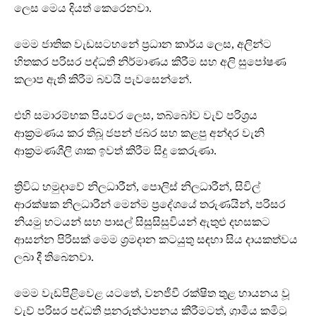
ලෙස මෙය දියත් කෙරෙනවා.
මෙම ජාතික වැඩසටහනේ ප්‍රධාන කාර්ය ලෙස, අලින්ට
හිතකර පරිසර පද්ධති නිර්මාණය කිරීම සහ අලි සුපෝෂණ
කලාප ඇති කිරීම බවයි පැවසෙන්නේ.
එහි සමාරම්භක පියවර ලෙස, තබ්බෝව වැව් පරිශ්‍රය
ආක්‍රමණය කර තිබූ ජපන් ජබර සහ කළපු අන්දර වැනි
ආක්‍රමණශීලි ශාක ඉවත් කිරීම සිදු කෙරුණා.
ත්‍රිවිධ හමුදාවේ නිලධාරීන්, පොලිස් නිලධාරීන්, සිවිල්
ආරක්ෂක නිලධාරීන් මෙන්ම ප්‍රදේශයේ තරුණයින්, පරිසර
නියමු භටයන් සහ පාසල් සිසුසිසුවියන් ඇතුළු දහසකට
ආසන්න පිරිසක් මෙම ශ්‍රමදාන කටයුතු සඳහා සිය දායකත්වය
ලබා දී තිබෙනවා.
මෙම වැඩපිළිවෙළ යටතේ, වනජීවී රක්ෂිත තුළ හායනය වූ
වැව් පරිසර පද්ධති පුනරුත්ථාපනය කිරීමටත්, ග්‍රාමීය කමිටු