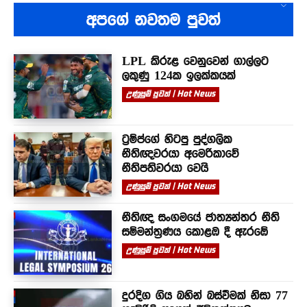
අපගේ නවතම පුවත්
LPL කිරුළ වෙනුවෙන් ගාල්ලට
ලකුණු 124ක ඉලක්කයක්
උණුසුම් පුවත් | Hot News
ට්‍රම්ප්ගේ හිටපු පුද්ගලික
නීතිඥවරයා අමෙරිකාවේ
නීතිපතිවරයා වෙයි
උණුසුම් පුවත් | Hot News
නීතිඥ සංගමයේ ජාත්‍යන්තර නීති
සම්මන්ත්‍රණය කොළඹ දී ඇරඹේ
උණුසුම් පුවත් | Hot News
දුරදිග ගිය බහින් බස්වීමක් නිසා 77