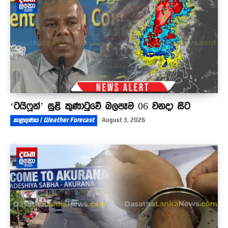
03:57
‘ටයිෆූන්’ සුළි කුණාටුවේ බලපෑම 06 වනදා සිට
කාළගුණය | Weather Forecast
August 3, 2026