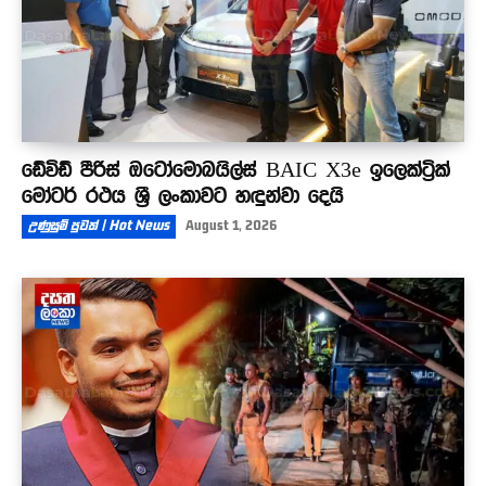
ඩේවිඩ් පීරිස් ඔටෝමොබයිල්ස් BAIC X3e ඉලෙක්ට්‍රික්
මෝටර් රථය ශ්‍රී ලංකාවට හඳුන්වා දෙයි
උණුසුම් පුවත් | Hot News
August 1, 2026