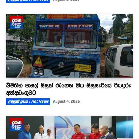
බීමතින් පාසල් සිසුන් රැගෙන ගිය සිසුසැරියේ රියදුරු
අත්අඩංගුවට
උණුසුම් පුවත් | Hot News
August 4, 2026