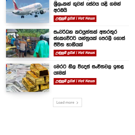
ශ්‍රීලංකන් ගුවන් සේවය යළි ගමන්
අරඹයි
උණුසුම් පුවත් | Hot News
සංවර්ධන කටයුත්තක් අතරතුර
ස්කෙවේටර් යන්ත්‍රයක් පෙරලී ගොස්
ජීවිත හානියක්
උණුසුම් පුවත් | Hot News
මෙරට නිල විදෙස් සංචිතවල ඉහළ
යෑමක්
උණුසුම් පුවත් | Hot News
Load more