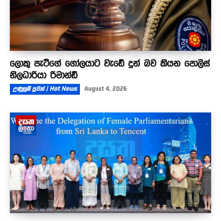
ලොකු පැටීගේ ගෝලයාට වැඩේ දුන් බව කියන පොලිස්
නිලධාරියා රිමාන්ඩ්
උණුසුම් පුවත් | Hot News
August 4, 2026