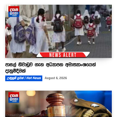
පාසල් නිවාඩුව ගැන අධ්‍යාපන අමාත්‍යාංශයෙන්
දැනුම්දීමක්
උණුසුම් පුවත් | Hot News
August 6, 2026