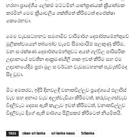
හරහා ප්‍රාදේශීය ලේකම් මට්ටමින් යාන්ත්‍රණයක් ක්‍රියාත්මක
කරමින් මෙම ක්‍රියාවලිය ශක්තිමත් කිරීමටත් අපේක්ෂා
කෙරෙනවා.
මෙම වැඩසටහනට සමගාමීව වාරිමාර්ග දෙපාර්තමේන්තුවේ
මූලිකත්වයෙන් තබ්බෝව වැවේ සීමාමායිම් සලකුණු කිරීම,
වන සංරක්ෂණ දෙපාර්තමේන්තුවට අයත් ගල්විල පාරිසරික
උද්‍යානයේ පවතින ආක්‍රමණශීලී ශාක ඉවත් කිරීම සහ එම
උද්‍යානයේදීම ප්‍රජා මූල සංවර්ධන වැඩසටහනක් පැවැත්වීමද
සිදු වූවා.
මීට අමතරව, ඉදිරි දිනවලදී වනාතවිල්ලුව ප්‍රදේශයේ එලාරිස්
වැව සහ අනාථ වැව අලුත්වැඩියා කිරීමටත්, කරුවලගස්වැව
විදුලිවැට දෙපස ඇති කැලෑව ඉවත් කිරීමටත්, වනාතවිල්ලුව
විදුලිවැට දිගේ ඇති මාර්ගය පිළිසකර කිරීමටත් නියමිතයි.
clean sri lanka
sri lanka news
Srilanka
TAGS