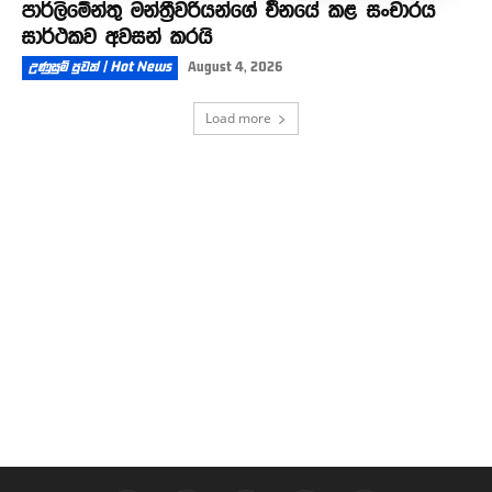
පාර්ලිමේන්තු මන්ත්‍රීවරියන්ගේ චීනයේ කළ සංචාරය
සාර්ථකව අවසන් කරයි
උණුසුම් පුවත් | Hot News
August 4, 2026
Load more