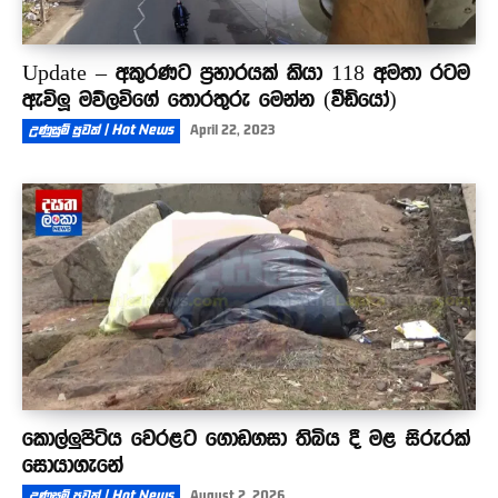
Update – අකුරණට ප්‍රහාරයක් කියා 118 අමතා රටම
ඇවිලූ මව්ලවිගේ තොරතුරු මෙන්න (වීඩියෝ)
උණුසුම් පුවත් | Hot News
April 22, 2023
කොල්ලුපිටිය වෙරළට ගොඩගසා තිබිය දී මළ සිරුරක්
සොයාගැනේ
උණුසුම් පුවත් | Hot News
August 2, 2026