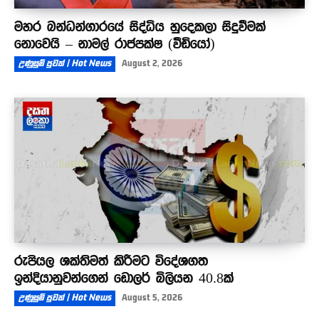
මහර බන්ධන්ගාරයේ සිද්ධිය හුදෙකලා සිදුවීමක්
නොවෙයි – නාමල් රාජපක්ෂ (වීඩියෝ)
උණුසුම් පුවත් | Hot News
August 2, 2026
රුපියල ශක්තිමත් කිරීමට විදේශගත
ඉන්දියානුවන්ගෙන් ඩොලර් බිලියන 40.8ක්
උණුසුම් පුවත් | Hot News
August 5, 2026