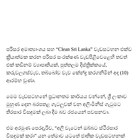
පරිසර අමාත්‍යාංශය සහ “Clean Sri Lanka” වැඩසටහන එක්ව
ක්‍රියාත්මක කරන පරිසර සංරක්ෂණ වැඩපිළිවෙළෙහි තවත්
එක් කඩිනම් ව්‍යාපෘතියක්, පුත්තලම දිස්ත්‍රික්කයේ,
කරුවලගස්වැව, තබ්බෝව වැව කේන්ද්‍ර කරගනිමින් අද (10)
ආරම්භ වුණා.
මෙම වැඩසටහනේ ප්‍රධානතම කාර්යය වන්නේ, ශ්‍රී ලංකාව
මුහුණ දෙන බරපතළ ගැටලුවක් වන අලි-මිනිස් ගැටුමට
තිරසාර විසඳුමක් ලබා දීම බව රජයෙන් පවසනවා.
එම අරමුණ පෙරදැරිව, “අලි වැටෙන් ඔබ්බට ස්ථිරසාර
විසඳුමක් කරා” යන තේමාව යටතේ ජාතික වැඩසටහනක්