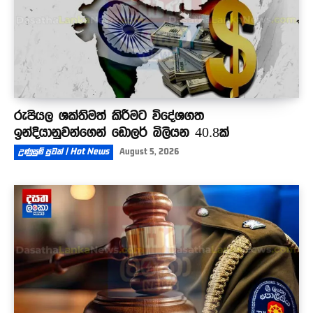
රුපියල ශක්තිමත් කිරීමට විදේශගත
ඉන්දියානුවන්ගෙන් ඩොලර් බිලියන 40.8ක්
උණුසුම් පුවත් | Hot News
August 5, 2026