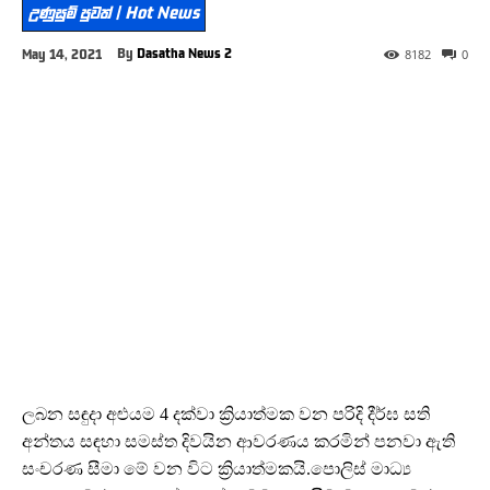
උණුසුම් පුවත් | Hot News
By
Dasatha News 2
May 14, 2021
8182
0
ලබන සඳුදා අළුයම 4 දක්වා ක්‍රියාත්මක වන පරිදි දීර්ඝ සති
අන්තය සඳහා සමස්ත දිවයින ආවරණය කරමින් පනවා ඇති
සංචරණ සීමා මේ වන විට ක්‍රියාත්මකයි.පොලිස් මාධ්‍ය