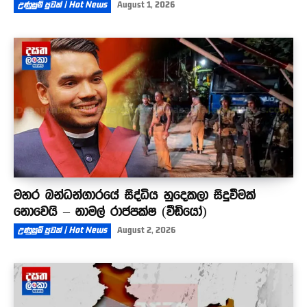
උණුසුම් පුවත් | Hot News
August 1, 2026
මහර බන්ධන්ගාරයේ සිද්ධිය හුදෙකලා සිදුවීමක්
නොවෙයි – නාමල් රාජපක්ෂ (වීඩියෝ)
උණුසුම් පුවත් | Hot News
August 2, 2026