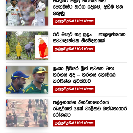
පැතුම්ට පළමු තරගය සහ
මෙන්ඩිස්ට තරග දෙකම, අහිමි වන
ලකුණු
උණුසුම් පුවත් | Hot News
රට මැදට තද සුළං – කාලගුණයෙන්
අවවාදාත්මක නිවේදනයක්
උණුසුම් පුවත් | Hot News
ලංකා ප්‍රිමියර් ලීග් අවසන් මහා
තරගය අද – තරගය නොමිලේ
නරඹන්න අවස්ථාව
උණුසුම් පුවත් | Hot News
පල්ලන්සේන බන්ධනාගාරයේ
රැඳවියන් 38ක් වැලිකඩ බන්ධනාගාර
රෝහලට
උණුසුම් පුවත් | Hot News