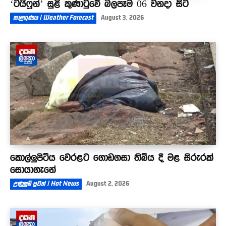
‘ටයිෆූන්’ සුළි කුණාටුවේ බලපෑම 06 වනදා සිට
කාළගුණය | Weather Forecast
August 3, 2026
කොල්ලුපිටිය වෙරළට ගොඩගසා තිබිය දී මළ සිරුරක්
සොයාගැනේ
උණුසුම් පුවත් | Hot News
August 2, 2026