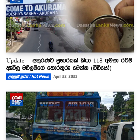
Update – අකුරණට ප්‍රහාරයක් කියා 118 අමතා රටම
ඇවිලූ මව්ලවිගේ තොරතුරු මෙන්න (වීඩියෝ)
උණුසුම් පුවත් | Hot News
April 22, 2023