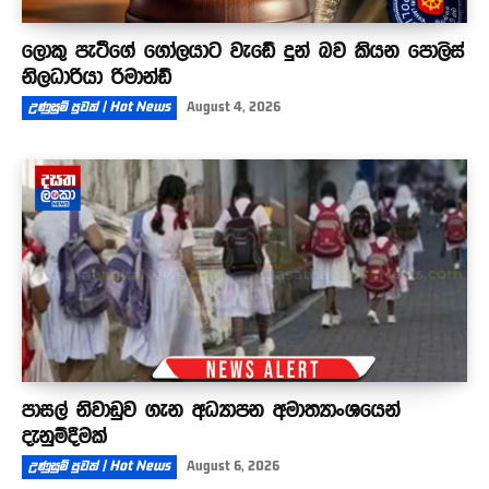
ලොකු පැටීගේ ගෝලයාට වැඩේ දුන් බව කියන පොලිස්
නිලධාරියා රිමාන්ඩ්
උණුසුම් පුවත් | Hot News
August 4, 2026
පාසල් නිවාඩුව ගැන අධ්‍යාපන අමාත්‍යාංශයෙන්
දැනුම්දීමක්
උණුසුම් පුවත් | Hot News
August 6, 2026