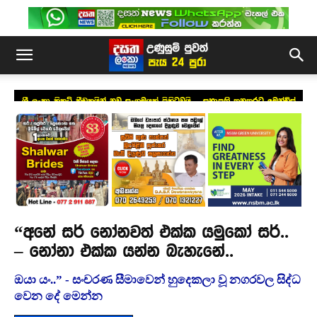
ශ්‍රී ලංකා ක්‍රිකට් ක්‍රීඩකයින් නව සංගමයක් පිහිටුවයි – සභාපති තනතුරට මෙන්ඩිස්
“අනේ සර් නෝනවත් එක්ක යමුකෝ සර්..
– නෝනා එක්ක යන්න බැහැනේ..
ඔයා යං..” - සංචරණ සීමාවෙන් හුදෙකලා වූ නගරවල සිද්ධ
වෙන දේ මෙන්න