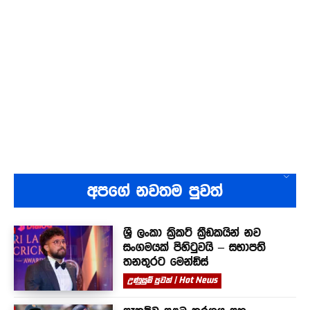
අපගේ නවතම පුවත්
ශ්‍රී ලංකා ක්‍රිකට් ක්‍රීඩකයින් නව
සංගමයක් පිහිටුවයි – සභාපති
තනතුරට මෙන්ඩිස්
උණුසුම් පුවත් | Hot News