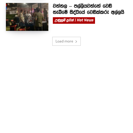
වත්තල – පල්ලියවත්තේ වෙඩි
තැබීමේ සිද්ධියේ වෙඩික්කරු අල්ලයි
උණුසුම් පුවත් | Hot News
Load more