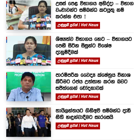
උසස් පෙළ විභාගය අනිද්දා – විභාග
වංචාවන්ට සම්බන්ධ කටයුතු නම්
කරන්න එපා !
උණුසුම් පුවත් | Hot News
ශිෂ්‍යත්ව විභාගය හෙට – විභාගයට
පෙනී සිටින සිසුන්ට විශේෂ
දැනුම්දීමක්
උණුසුම් පුවත් | Hot News
පාරම්පරික වෛද්‍ය ක්ෂේත්‍රය විනාශ
කිරීමට රජය උත්සාහ කරන බවට
සජිත්ගෙන් චෝදනාවක්
උණුසුම් පුවත් | Hot News
තායිලන්තයට ගිනිඅවි සම්බන්ධ දැඩි
නීති හඳුන්වාදීමට සැරසෙයි
උණුසුම් පුවත් | Hot News