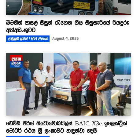
බීමතින් පාසල් සිසුන් රැගෙන ගිය සිසුසැරියේ රියදුරු
අත්අඩංගුවට
උණුසුම් පුවත් | Hot News
August 4, 2026
ඩේවිඩ් පීරිස් ඔටෝමොබයිල්ස් BAIC X3e ඉලෙක්ට්‍රික්
මෝටර් රථය ශ්‍රී ලංකාවට හඳුන්වා දෙයි