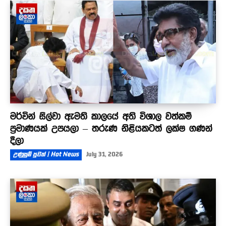
මර්වින් සිල්වා ඇමති කාලයේ අති විශාල වත්කම්
ප්‍රමාණයක් උපයලා – තරුණ නිළියකටත් ලක්ෂ ගණන්
දීලා
උණුසුම් පුවත් | Hot News
July 31, 2026