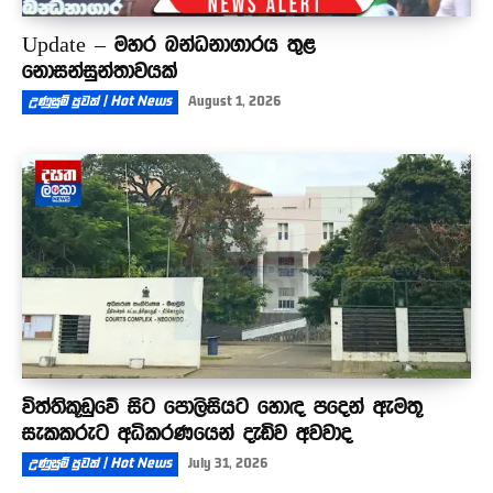
Update – මහර බන්ධනාගාරය තුළ
නොසන්සුන්තාවයක්
උණුසුම් පුවත් | Hot News
August 1, 2026
විත්තිකූඩුවේ සිට පොලිසියට හොඳ පදෙන් ඇමතූ
සැකකරුට අධිකරණයෙන් දැඩිව අවවාද
උණුසුම් පුවත් | Hot News
July 31, 2026