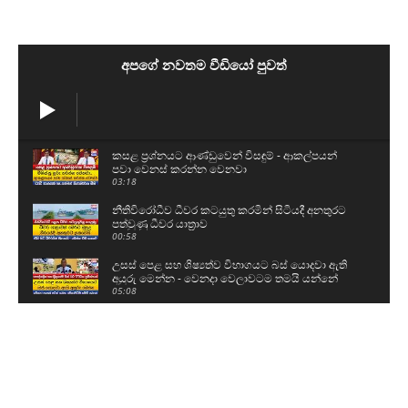
අපගේ නවතම වීඩියෝ පුවත්
කසළ ප්‍රශ්නයට ආණ්ඩුවෙන් විසඳුම් - ආකල්පයන්
පවා වෙනස් කරන්න වෙනවා
03:18
නීතිවිරෝධීව ධීවර කටයුතු කරමින් සිටියදී අනතුරට
පත්වුණු ධීවර යාත්‍රාව
00:58
උසස් පෙළ සහ ශිෂ්‍යත්ව විභාගයට බස් යොදවා ඇති
අයුරු මෙන්න - වෙනදා වෙලාවටම තමයි යන්නේ
05:08
ගල් අඟුරු කොමිසමට සාක්ෂි දෙන්න ආ DV චානක
හා කුමාර ජයකොඩි
02:24
අකිල ගැන UNPයෙන් කට අරියි - හොරු අල්ලන
වැඩේ කළේ රනිල්..විහිළු සපයන්න එපා
02:48