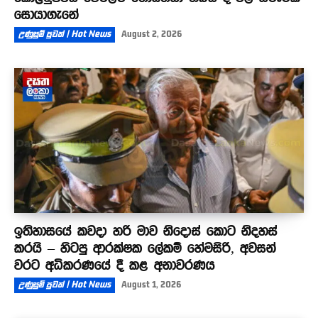
සොයාගැනේ
උණුසුම් පුවත් | Hot News
August 2, 2026
ඉතිහාසයේ කවදා හරි මාව නිදොස් කොට නිදහස්
කරයි – හිටපු ආරක්ෂක ලේකම් හේමසිරි, අවසන්
වරට අධිකරණයේ දී කළ අනාවරණය
උණුසුම් පුවත් | Hot News
August 1, 2026