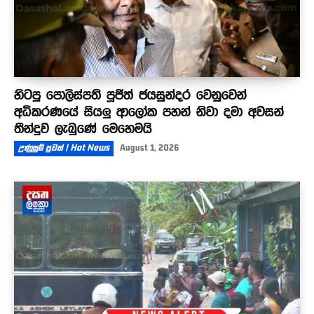
හිටපු පොලිස්පති පූජිත් ජයසුන්දර වෙනුවෙන්
අධිකරණයේ සියලු ආලෝක පහන් නිවා දමා අවසන්
තීන්දුව ලැබුණේ මෙහෙමයි
උණුසුම් පුවත් | Hot News
August 1, 2026