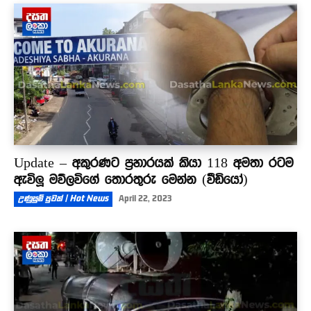
Update – අකුරණට ප්‍රහාරයක් කියා 118 අමතා රටම
ඇවිලූ මව්ලවිගේ තොරතුරු මෙන්න (වීඩියෝ)
උණුසුම් පුවත් | Hot News
April 22, 2023