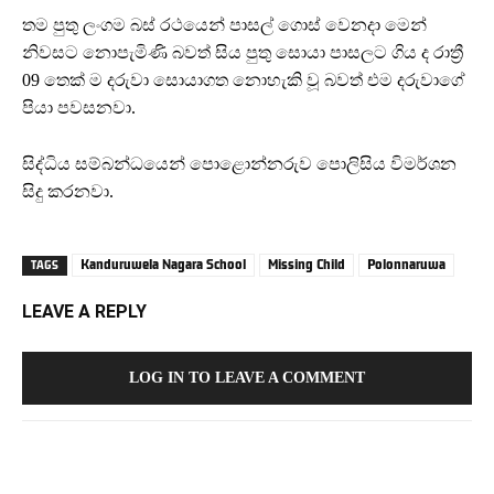
තම පුතු ලංගම බස් රථයෙන් පාසල් ගොස් වෙනදා මෙන්
නිවසට නොපැමිණි බවත් සිය පුතු සොයා පාසලට ගිය ද රාත්‍රී
09 තෙක් ම දරුවා සොයාගත නොහැකි වූ බවත් එම දරුවාගේ
පියා පවසනවා.
සිද්ධිය සම්බන්ධයෙන් පොළොන්නරුව පොලිසිය විමර්ශන
සිදු කරනවා.
Kanduruwela Nagara School
Missing Child
Polonnaruwa
TAGS
LEAVE A REPLY
LOG IN TO LEAVE A COMMENT