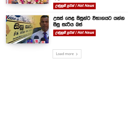
උණුසුම් පුවත් | Hot News
උසස් පෙළ සිසුන්ට විභාගයට යන්න
සිසු සැරිය බස්
උණුසුම් පුවත් | Hot News
Load more