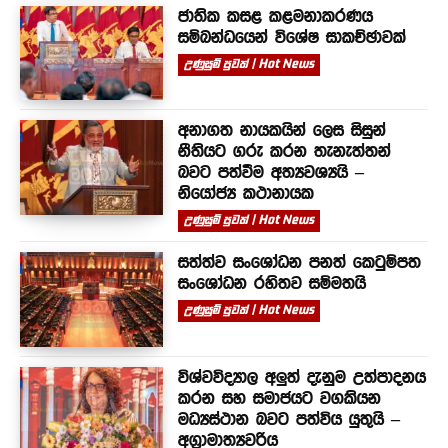
ජාතික කසළ කළමනාකරණය
සම්බන්ධයෙන් විශේෂ සාකච්ඡාවක්
උණුසුම් පුවත් | Hot News
අනාගත නායකයින් ලෙස සිසුන්
නීතියට ගරු කරන තැනැත්තන්
බවට පත්වීම අත්‍යවශ්‍යයි –
නියෝජ්‍ය කථානායක
උණුසුම් පුවත් | Hot News
සත්ත්ව සංශෝධන පනත් කෙටුම්පත
සංශෝධන රහිතව සම්මතයි
උණුසුම් පුවත් | Hot News
විශ්වවිද්‍යාල අලුත් දැනුම උත්පාදනය
කරන සහ සමාජයට වගකියන
මධ්‍යස්ථාන බවට පත්විය යුතුයි –
අග්‍රාමාත්‍යවරිය