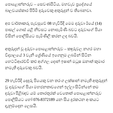
පොළොන්නරුව – සෙවණපිටිය, මහවැව ප්‍රදේශයේ
බාලවයස්කාර පිරිමි දරුවෙකු අතුරුදන් ව තිබෙනවා.
අප වාර්තාකරු පැවසුවේ 08 හැවිරිදි මෙම දරුවා ඊයේ (14)
පාසල් ගොස් යළි නිවසට නොපැමිණි බවට දරුවාගේ පියා
විසින් පොලිසියට පැමිණිලි කරන ලද බවයි.
අතුරුදන් වූ දරුවා පොළොන්නරුව – කඳුරුවල නගර මහා
විද්‍යාලයේ 3 වැනි ශ්‍රේණියේ ඉගෙනුම ලබමින් සිටින
හෙට්ටිආරච්චි කළු අග්ගල දොන් ඉෂාන් මධූෂ ඔනාත් කුමාර
නමැති දරුවෙකු බවයි.
29 හැවිරිදි දෙදරු පියෙකු වන තරංග ලක්ෂාන් නමැති අතුරුදන්
වූ දරුවාගේ පියා මහජනතාවගෙන් ඉල්ලා සිටින්නේ තම
දරුවා පිළිබඳව යම් තොරතුරක් වෙතොත් පොළොන්නරුව
පොලිසියට හෝ 076-8372189 යන සිය දූරකථන අංකයට
දැනුම්දෙන ලෙසයි.