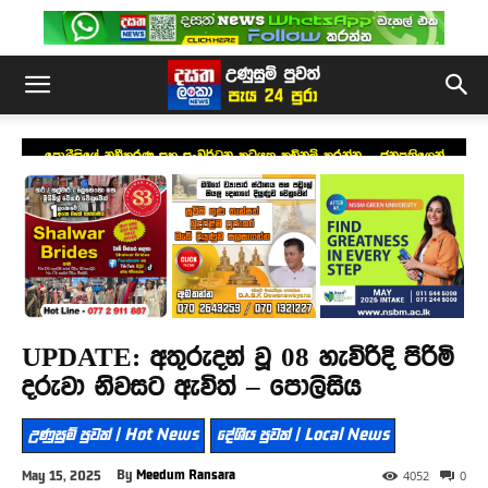
පොලීසියේ නවීකරණ සහ සංවර්ධන කටයුතු කඩිනම් කරන්න – ජනපතිගෙන්
උපදෙස්
UPDATE: අතුරුදන් වූ 08 හැවිරිදි පිරිමි
දරුවා නිවසට ඇවිත් – පොලිසිය
උණුසුම් පුවත් | Hot News
දේශීය පුවත් | Local News
By
Meedum Ransara
May 15, 2025
4052
0