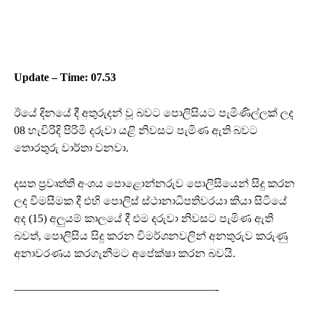
Update – Time: 07.53
ඊයේ දිනයේ දී අතුරුදන් වූ බවට පොලිසියට පැමිණිල්ලක් ලද
08 හැවිරිදි පිරිමි දරුවා යළි නිවසට පැමිණ ඇති බවට
තොරතුරු වාර්තා වනවා.
දසත ප්‍රවෘත්ති අංශය පොළොන්නරුව පොලිසියෙන් සිදු කරන
ලද විමසීමක දී එහි පොලිස් ස්ථානාධිපතිවරයා කියා සිටියේ
අද (15) අලුයම් කාලයේ දී එම දරුවා නිවසට පැමිණ ඇති
බවත්, පොලිසිය සිදු කරන විමර්ශනවලින් අනතුරුව කරුණු
අනාවරණය කරගැනීමට අපේක්ෂා කරන බවයි.
——————————————————-