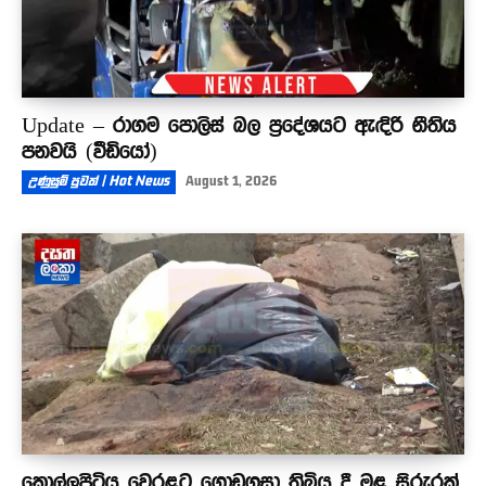
Update – රාගම පොලිස් බල ප්‍රදේශයට ඇඳිරි නීතිය
පනවයි (වීඩියෝ)
උණුසුම් පුවත් | Hot News
August 1, 2026
කොල්ලුපිටිය වෙරළට ගොඩගසා තිබිය දී මළ සිරුරක්