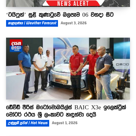
‘ටයිෆූන්’ සුළි කුණාටුවේ බලපෑම 06 වනදා සිට
කාළගුණය | Weather Forecast
August 3, 2026
ඩේවිඩ් පීරිස් ඔටෝමොබයිල්ස් BAIC X3e ඉලෙක්ට්‍රික්
මෝටර් රථය ශ්‍රී ලංකාවට හඳුන්වා දෙයි
උණුසුම් පුවත් | Hot News
August 1, 2026