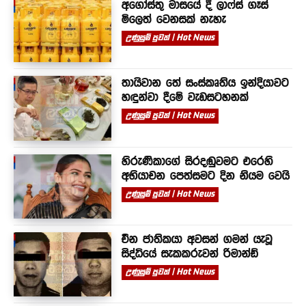
අගෝස්තු මාසයේ දී ලාෆ්ස් ගෑස්
මිලෙත් වෙනසක් නැහැ
උණුසුම් පුවත් | Hot News
තායිවාන තේ සංස්කෘතිය ඉන්දියාවට
හඳුන්වා දීමේ වැඩසටහනක්
උණුසුම් පුවත් | Hot News
හිරුණිකාගේ සිරදඬුවමට එරෙහි
අභියාචන පෙත්සමට දින නියම වෙයි
උණුසුම් පුවත් | Hot News
චීන ජාතිකයා අවසන් ගමන් යැවූ
සිද්ධියේ සැකකරුවන් රිමාන්ඩ්
උණුසුම් පුවත් | Hot News