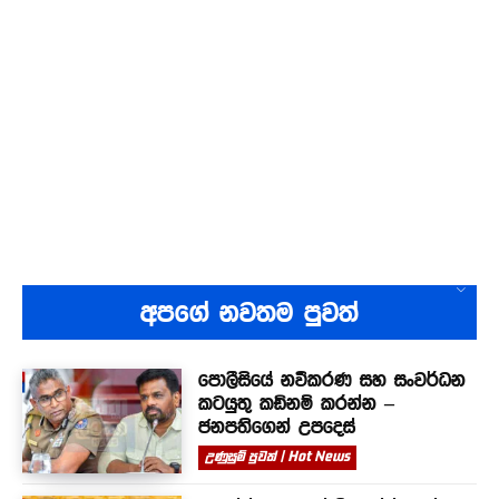
අපගේ නවතම පුවත්
පොලීසියේ නවීකරණ සහ සංවර්ධන
කටයුතු කඩිනම් කරන්න –
ජනපතිගෙන් උපදෙස්
උණුසුම් පුවත් | Hot News