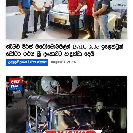
ඩේවිඩ් පීරිස් ඔටෝමොබයිල්ස් BAIC X3e ඉලෙක්ට්‍රික්
මෝටර් රථය ශ්‍රී ලංකාවට හඳුන්වා දෙයි
උණුසුම් පුවත් | Hot News
August 1, 2026