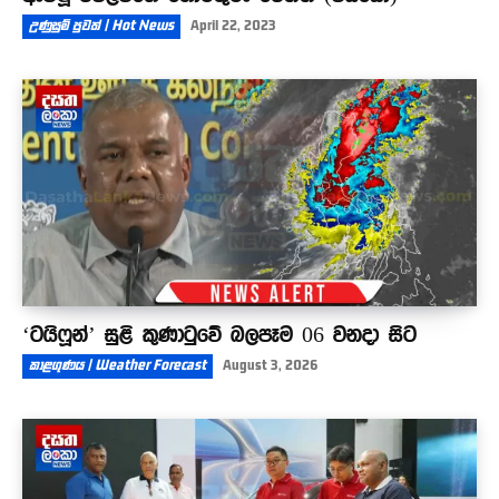
උණුසුම් පුවත් | Hot News
April 22, 2023
‘ටයිෆූන්’ සුළි කුණාටුවේ බලපෑම 06 වනදා සිට
කාළගුණය | Weather Forecast
August 3, 2026