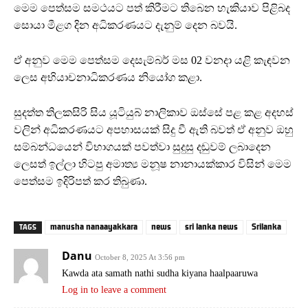
මෙම පෙත්සම සමථයට පත් කිරීමට තිබෙන හැකියාව පිළිබද
සොයා මීළග දින අධිකරණයට දැනුම් දෙන බවයි.
ඒ අනුව මෙම පෙත්සම දෙසැම්බර් මස 02 වනදා යළි කැඳවන
ලෙස අභියාචනාධිකරණය නියෝග කළා.
සුදත්ත තිලකසිරි සිය යූටියුබ් නාලිකාව ඔස්සේ පළ කළ අදහස්
වලින් අධිකරණයට අපහාසයක් සිදු වී ඇති බවත් ඒ අනුව ඔහු
සම්බන්ධයෙන් විභාගයක් පවත්වා සුදුසු දඬුවම් ලබාදෙන
ලෙසත් ඉල්ලා හිටපු අමාත්‍ය මනූෂ නානායක්කාර විසින් මෙම
පෙත්සම ඉදිරිපත් කර තිබුණා.
manusha nanaayakkara
news
sri lanka news
Srilanka
TAGS
Danu
October 8, 2025 At 3:56 pm
Kawda ata samath nathi sudha kiyana haalpaaruwa
Log in to leave a comment