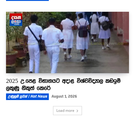
2025 උ.පෙළ විභාගයට අදාළ විශ්වවිද්‍යාල කඩඉම්
ලකුණු නිකුත් කෙරේ
උණුසුම් පුවත් | Hot News
August 1, 2026
Load more