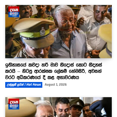
ඉතිහාසයේ කවදා හරි මාව නිදොස් කොට නිදහස්
කරයි – හිටපු ආරක්ෂක ලේකම් හේමසිරි, අවසන්
වරට අධිකරණයේ දී කළ අනාවරණය
උණුසුම් පුවත් | Hot News
August 1, 2026