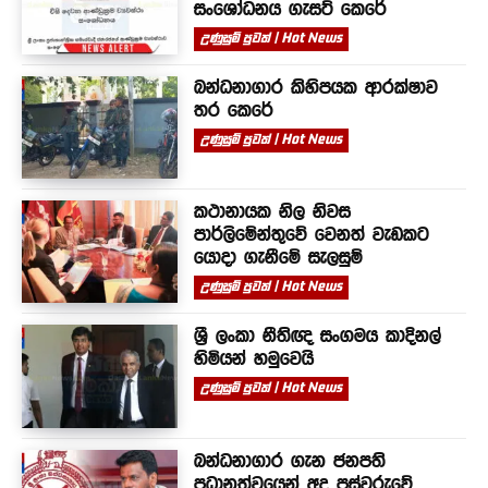
සංශෝධනය ගැසට් කෙරේ
උණුසුම් පුවත් | Hot News
බන්ධනාගාර කිහිපයක ආරක්ෂාව
තර කෙරේ
උණුසුම් පුවත් | Hot News
කථානායක නිල නිවස
පාර්ලිමේන්තුවේ වෙනත් වැඩකට
යොදා ගැනීමේ සැලසුම්
උණුසුම් පුවත් | Hot News
ශ්‍රී ලංකා නීතිඥ සංගමය කාදිනල්
හිමියන් හමුවෙයි
උණුසුම් පුවත් | Hot News
බන්ධනාගාර ගැන ජනපති
ප්‍රධානත්වයෙන් අද පස්වරුවේ