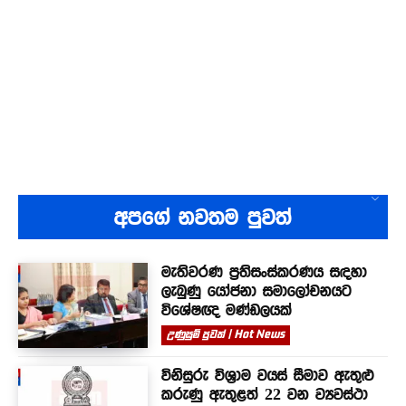
අපගේ නවතම පුවත්
මැතිවරණ ප්‍රතිසංස්කරණය සඳහා
ලැබුණු යෝජනා සමාලෝචනයට
විශේෂඥ මණ්ඩලයක්
උණුසුම් පුවත් | Hot News
විනිසුරු විශ්‍රාම වයස් සීමාව ඇතුළු
කරුණු ඇතුළත් 22 වන ව්‍යවස්ථා