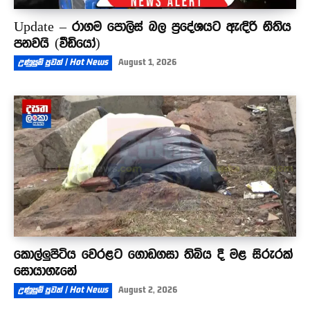
Update – රාගම පොලිස් බල ප්‍රදේශයට ඇඳිරි නීතිය
පනවයි (වීඩියෝ)
උණුසුම් පුවත් | Hot News
August 1, 2026
කොල්ලුපිටිය වෙරළට ගොඩගසා තිබිය දී මළ සිරුරක්
සොයාගැනේ
උණුසුම් පුවත් | Hot News
August 2, 2026