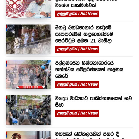
විශේෂ සාකච්ඡාවක්
උණුසුම් පුවත් | Hot News
මීගමු බන්ධනාගාර ගැටුමේ
සැකකරුවන් හඳුනාගැනීමේ
පෙරට්ටුව ලබන 21 වැනිදා
උණුසුම් පුවත් | Hot News
පල්ලන්සේන බන්ධනාගාරයේ
තත්ත්වය සම්පූර්ණයෙන් පාලනය
කෙරේ
උණුසුම් පුවත් | Hot News
විදෙස් මාධ්‍යයට පාකිස්තානයෙන් නව
සීමා
උණුසුම් පුවත් | Hot News
මත්පැන් බෝතලයකින් පහර දී