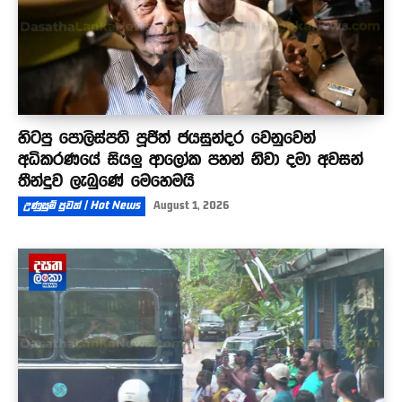
හිටපු පොලිස්පති පූජිත් ජයසුන්දර වෙනුවෙන්
අධිකරණයේ සියලු ආලෝක පහන් නිවා දමා අවසන්
තීන්දුව ලැබුණේ මෙහෙමයි
උණුසුම් පුවත් | Hot News
August 1, 2026