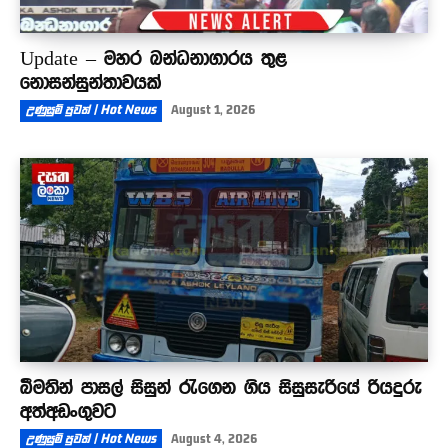
Update – මහර බන්ධනාගාරය තුළ
නොසන්සුන්තාවයක්
උණුසුම් පුවත් | Hot News
August 1, 2026
බීමතින් පාසල් සිසුන් රැගෙන ගිය සිසුසැරියේ රියදුරු
අත්අඩංගුවට
උණුසුම් පුවත් | Hot News
August 4, 2026