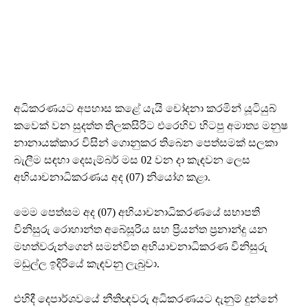
අධිකරණයට අපහාස කළේ යැයි චෝදනා කරමින් යූටියුබ්
කවෙක් වන සුදත්ත තිලකසිරිට එරෙහිව හිටපු අමාත්‍ය මනුෂ
නානායක්කාර විසින් ගොනුකර තිබෙන පෙත්සමක් සලකා
බැලීම සඳහා දෙසැම්බර් මස 02 වන දා කැඳවන ලෙස
අභියාචනාධිකරණය අද (07) නියෝග කළා.
මෙම පෙත්සම අද (07) අභියාචනාධිකරණයේ සභාපති
විනිසුරු රොහාන්ත අබේසූරිය සහ ප්‍රියන්ත ප්‍රනාන්දු යන
මහත්වරුන්ගෙන් සමන්විත අභියාචනාධිකරණ විනිසුරු
මඩුල්ල ඉදිරියේ කැඳවනු ලැබුවා.
එහිදී දෙපාර්ශවයේ නීතිඥවරු අධිකරණයට දැනුම් දුන්නේ