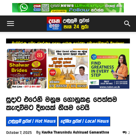
මැතිවරණ ප්‍රතිසංස්කරණය සඳහා ලැබුණු යෝජනා සමාලෝචනයට විශේෂඥ
මණ්ඩලයක්
සුදාට එරෙහි මනූෂ ගොනුකළ පෙත්සම
කැඳවීමට දිනයක් නියම වෙයි
උණුසුම් පුවත් | Hot News
දේශීය පුවත් | Local News
By
Kavika Tharunindu Ashirwad Gamarathne
October 7, 2025
2