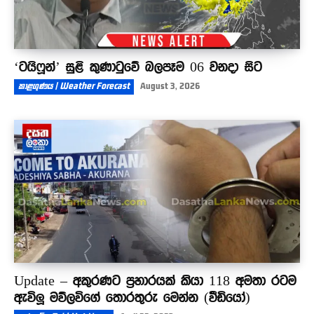
‘ටයිෆූන්’ සුළි කුණාටුවේ බලපෑම 06 වනදා සිට
කාළගුණය | Weather Forecast
August 3, 2026
Update – අකුරණට ප්‍රහාරයක් කියා 118 අමතා රටම
ඇවිලූ මව්ලවිගේ තොරතුරු මෙන්න (වීඩියෝ)