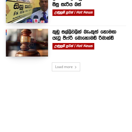
සිසු සැරිය බස්
උණුසුම් පුවත් | Hot News
කුඩු සල්ලිවලින් බැංකුත් නොමඟ
යැවූ ජිෆ්රි මොහොමඩ් රිමාන්ඩ්
උණුසුම් පුවත් | Hot News
Load more