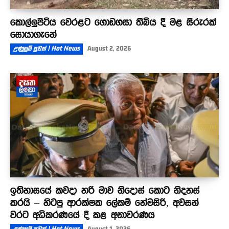
කොල්ලුපිටිය වෙරළට ගොඩගසා තිබිය දී මළ සිරුරක්
සොයාගැනේ
උණුසුම් පුවත් | Hot News
August 2, 2026
ඉතිහාසයේ කවදා හරි මාව නිදොස් කොට නිදහස්
කරයි – හිටපු ආරක්ෂක ලේකම් හේමසිරි, අවසන්
වරට අධිකරණයේ දී කළ අනාවරණය