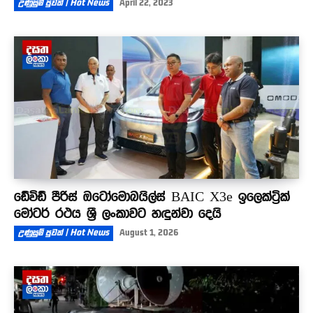
උණුසුම් පුවත් | Hot News
April 22, 2023
ඩේවිඩ් පීරිස් ඔටෝමොබයිල්ස් BAIC X3e ඉලෙක්ට්‍රික්
මෝටර් රථය ශ්‍රී ලංකාවට හඳුන්වා දෙයි
උණුසුම් පුවත් | Hot News
August 1, 2026