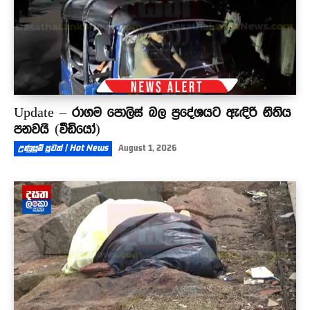
Update – රාගම පොලිස් බල ප්‍රදේශයට ඇඳිරි නීතිය
පනවයි (වීඩියෝ)
උණුසුම් පුවත් | Hot News
August 1, 2026