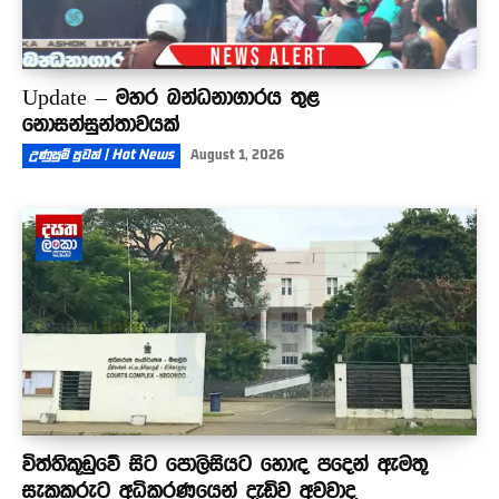
Update – මහර බන්ධනාගාරය තුළ
නොසන්සුන්තාවයක්
උණුසුම් පුවත් | Hot News
August 1, 2026
විත්තිකූඩුවේ සිට පොලිසියට හොඳ පදෙන් ඇමතූ
සැකකරුට අධිකරණයෙන් දැඩිව අවවාද