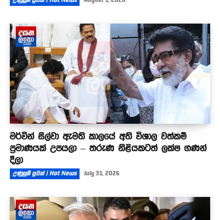
උණුසුම් පුවත් | Hot News
August 1, 2026
මර්වින් සිල්වා ඇමති කාලයේ අති විශාල වත්කම්
ප්‍රමාණයක් උපයලා – තරුණ නිළියකටත් ලක්ෂ ගණන්
දීලා
උණුසුම් පුවත් | Hot News
July 31, 2026