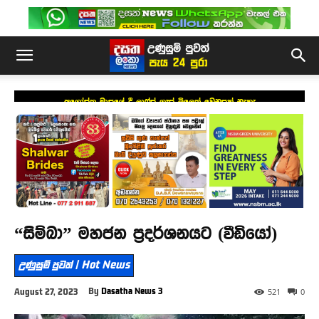
අගෝස්තු මාසයේ දී ලාෆ්ස් ගෑස් මිලෙත් වෙනසක් නැහැ
“සිම්බා” මහජන ප්‍රදර්ශනයට (වීඩියෝ)
උණුසුම් පුවත් | Hot News
By
Dasatha News 3
August 27, 2023
521
0