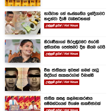
තායිවාන තේ සංස්කෘතිය ඉන්දියාවට
හඳුන්වා දීමේ වැඩසටහනක්
උණුසුම් පුවත් | Hot News
හිරුණිකාගේ සිරදඬුවමට එරෙහි
අභියාචන පෙත්සමට දින නියම වෙයි
උණුසුම් පුවත් | Hot News
චීන ජාතිකයා අවසන් ගමන් යැවූ
සිද්ධියේ සැකකරුවන් රිමාන්ඩ්
උණුසුම් පුවත් | Hot News
ජාතික කසළ කළමනාකරණය
සම්බන්ධයෙන් විශේෂ සාකච්ඡාවක්
උණුසුම් පුවත් | Hot News