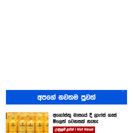
අපගේ නවතම පුවත්
අගෝස්තු මාසයේ දී ලාෆ්ස් ගෑස්
මිලෙත් වෙනසක් නැහැ
උණුසුම් පුවත් | Hot News