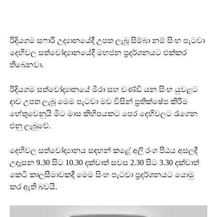
රිදියගම සෆාරි උද්‍යානයේදී උපත ලැබූ සිම්බා නම් සිංහ පැටවා
දෙහිවල සත්වෝද්‍යානයේදී මහජන ප්‍රදර්ශනයට එක්කර
තිබෙනවා.
රිදියගම සත්වෝද්‍යානයේ මීරා සහ චණ්ඩි යන සිංහ යුවළට
දාව උපත ලැබූ මෙම පැටවා මව විසින් ප්‍රතික්ෂේප කිරීම
හේතුවෙනුයි මීට මාස කිහිපයකට පෙර දෙහිවලට රැගෙන
එනු ලැබුවේ.
දෙහිවල සත්වෝද්‍යානය සඳහන් කළේ අලි රංග පීඨය අසලදී
උදෑසන 9.30 සිට 10.30 දක්වාත් සවස 2.30 සිට 3.30 දක්වාත්
කෙටි කාලසීමාවකදී මෙම සිංහ පැටවා ප්‍රදර්ශනයට යොමු
කර ඇති බවයි.