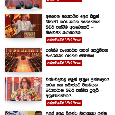
අනාගත නායකයින් ලෙස සිසුන්
නීතියට ගරු කරන තැනැත්තන්
බවට පත්වීම අත්‍යවශ්‍යයි –
නියෝජ්‍ය කථානායක
උණුසුම් පුවත් | Hot News
සත්ත්ව සංශෝධන පනත් කෙටුම්පත
සංශෝධන රහිතව සම්මතයි
උණුසුම් පුවත් | Hot News
විශ්වවිද්‍යාල අලුත් දැනුම උත්පාදනය
කරන සහ සමාජයට වගකියන
මධ්‍යස්ථාන බවට පත්විය යුතුයි –
අග්‍රාමාත්‍යවරිය
උණුසුම් පුවත් | Hot News
උසස් පෙළ සිසුන්ට විභාගයට යන්න