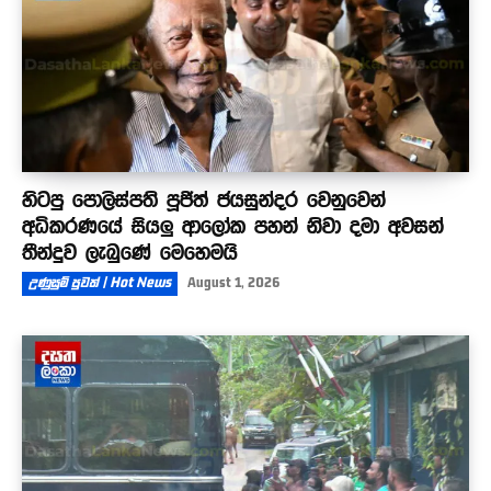
හිටපු පොලිස්පති පූජිත් ජයසුන්දර වෙනුවෙන්
අධිකරණයේ සියලු ආලෝක පහන් නිවා දමා අවසන්
තීන්දුව ලැබුණේ මෙහෙමයි
උණුසුම් පුවත් | Hot News
August 1, 2026