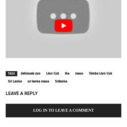
dehiwala zoo
Lion Cub
lka
news
Simba Lion Cub
TAGS
Sri Lanka
sri lanka news
Srilanka
LEAVE A REPLY
LOG IN TO LEAVE A COMMENT