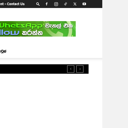
nt – Contact Us
ාටූන්