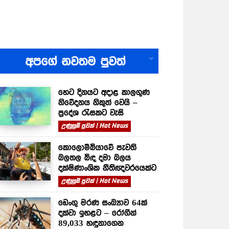
All
අපගේ නවතම පුවත්
හෙට දිනයට අදාළ කාලගුණ
නිවේදනය නිකුත් වෙයි –
ප්‍රදේශ රැසකට වැසි
උණුසුම් පුවත් | Hot News
කොලොම්බියාවේ පැවති
බලතල බිඳ දමා බලය
දක්ෂිණාංශික නීතිඥවරයෙක්ට
උණුසුම් පුවත් | Hot News
ඩෙංගු මරණ සංඛ්‍යාව 64ක්
දක්වා ඉහළට – රෝගීන්
89,033 හඳුනාගෙන