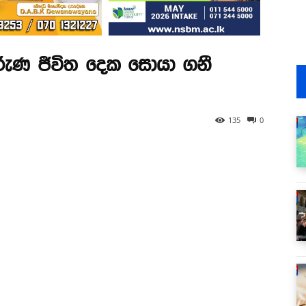
රුණ ජීවිත දෙක සොයා ගනී
135
0