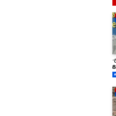
‘
ස
ක