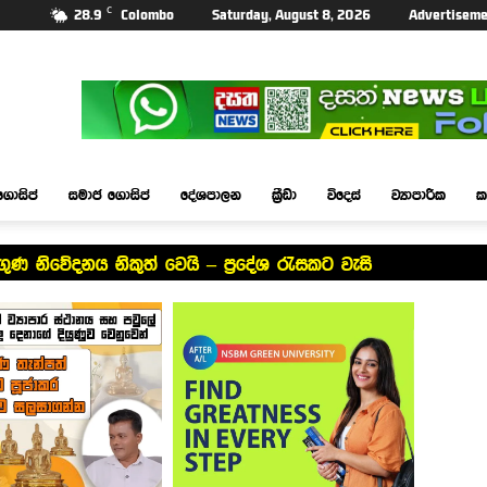
C
28.9
Colombo
Saturday, August 8, 2026
Advertiseme
ගොසිප්
සමාජ ගොසිප්
දේශපාලන
ක්‍රීඩා
විදෙස්
ව්‍යාපාරික
ක
ණ නිවේදනය නිකුත් වෙයි – ප්‍රදේශ රැසකට වැසි