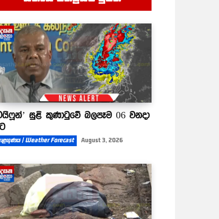
ටයිෆූන්’ සුළි කුණාටුවේ බලපෑම 06 වනදා
ිට
ාළගුණය | Weather Forecast
August 3, 2026