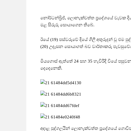
නෝර්ටන්බ්‍රිජ්, ලොනැක්වත්ත ප්‍රදේශයේ වැවක දිය
මළ සිරුරු සොයාගෙන තිබේ.
ඊයේ (19) පස්වරුවේ දියේ ගිලී අතුරුදන් වූ එම පුද
(20) උදෑසන සොයාගත් බව වාර්තාකරු පැවසුවේ
මියගොස් ඇත්තේ 24 සහ 35 හැවිරිදි වියේ පසුවන 
දෙදෙනෙකි.
අදාළ පුද්ගලයින් ලොනැක්වත්ත ප්‍රදේශයේ ගොව