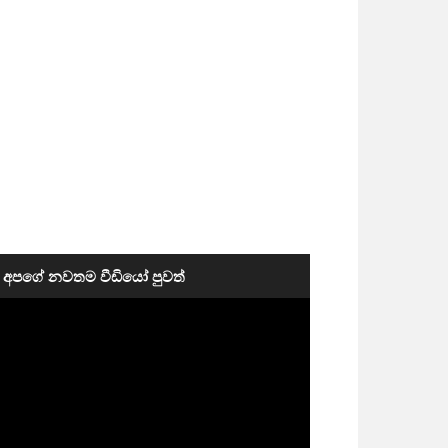
අපගේ නවතම වීඩියෝ පුවත්