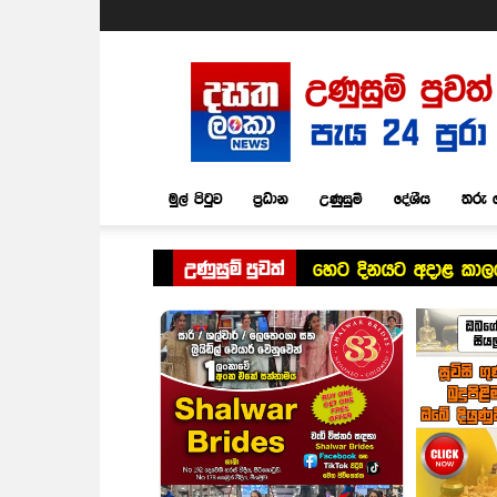
Dasatha
Lanka
News
මුල් පිටුව
ප්‍රධාන
උණුසුම්
දේශීය
තරු 
උණුසුම් පුවත්
හෙට දිනයට අදාළ කාලගු