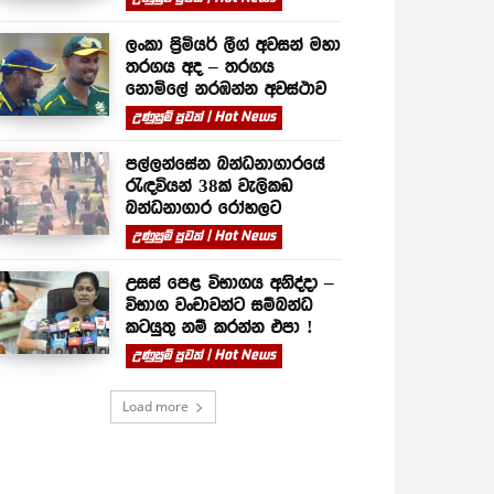
ලංකා ප්‍රිමියර් ලීග් අවසන් මහා
තරගය අද – තරගය
නොමිලේ නරඹන්න අවස්ථාව
උණුසුම් පුවත් | Hot News
පල්ලන්සේන බන්ධනාගාරයේ
රැඳවියන් 38ක් වැලිකඩ
බන්ධනාගාර රෝහලට
උණුසුම් පුවත් | Hot News
උසස් පෙළ විභාගය අනිද්දා –
විභාග වංචාවන්ට සම්බන්ධ
කටයුතු නම් කරන්න එපා !
උණුසුම් පුවත් | Hot News
Load more