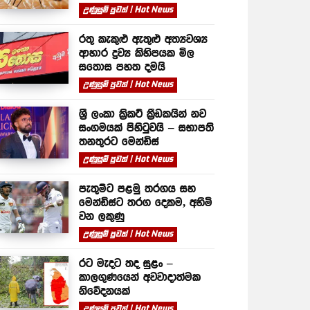
උණුසුම් පුවත් | Hot News
රතු කැකුළු ඇතුළු අත්‍යවශ්‍ය
ආහාර ද්‍රව්‍ය කිහිපයක මිල
සතොස පහත දමයි
උණුසුම් පුවත් | Hot News
ශ්‍රී ලංකා ක්‍රිකට් ක්‍රීඩකයින් නව
සංගමයක් පිහිටුවයි – සභාපති
තනතුරට මෙන්ඩිස්
උණුසුම් පුවත් | Hot News
පැතුම්ට පළමු තරගය සහ
මෙන්ඩිස්ට තරග දෙකම, අහිමි
වන ලකුණු
උණුසුම් පුවත් | Hot News
රට මැදට තද සුළං –
කාලගුණයෙන් අවවාදාත්මක
නිවේදනයක්
උණුසුම් පුවත් | Hot News