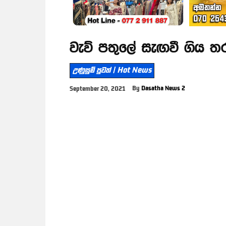
වැව් පතුලේ සැඟවී ගිය ත
උණුසුම් පුවත් | Hot News
By
Dasatha News 2
September 20, 2021