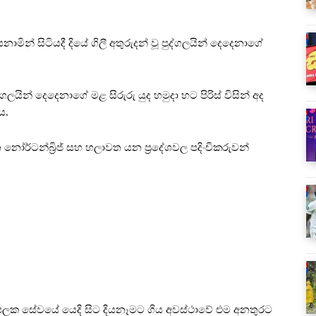
නාමින් සිටියදී දියේ ගිලී අතුරුදන් වූ පුද්ගලයින් දෙදෙනාගේ
්ගලයින් දෙදෙනාගේ මළ සිරුරු යුද හමුදා භට පිරිස් විසින් අද
ය.
නෝර්ටන්බ්‍රිජ් සහ හලාවත යන ප්‍රදේශවල පදිංචිකරුවන්
ිපලක සේවයේ යෙදි සිට දියනෑමට ගිය අවස්ථාවේ එම අනතුරට