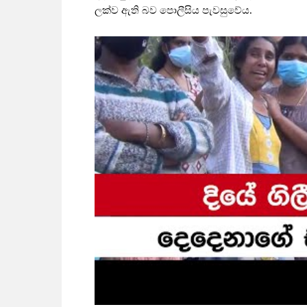
ලක්ව ඇති බව පොලීසිය පැවසුවේය.