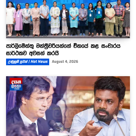
පාර්ලිමේන්තු මන්ත්‍රීවරියන්ගේ චීනයේ කළ සංචාරය
සාර්ථකව අවසන් කරයි
උණුසුම් පුවත් | Hot News
August 4, 2026