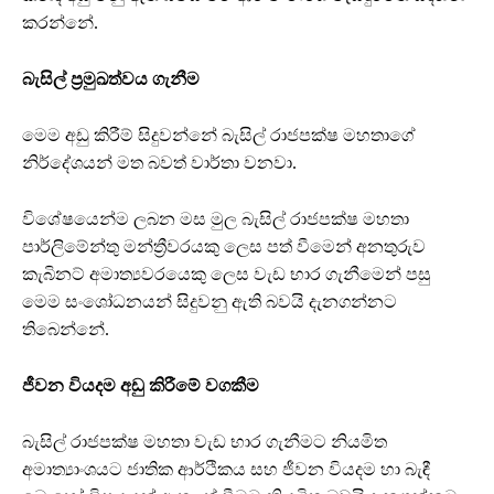
කරන්නේ.
බැසිල් ප්‍රමුඛත්වය ගැනීම
මෙම අඩු කිරීම් සිදුවන්නේ බැසිල් රාජපක්ෂ මහතාගේ
නිර්දේශයන් මත බවත් වාර්තා වනවා.
විශේෂයෙන්ම ලබන මස මුල බැසිල් රාජපක්ෂ මහතා
පාර්ලිමේන්තු මන්ත්‍රීවරයකු ලෙස පත් වීමෙන් අනතුරුව
කැබිනට් අමාත්‍යවරයෙකු ලෙස වැඩ භාර ගැනීමෙන් පසු
මෙම සංශෝධනයන් සිදුවනු ඇති බවයි දැනගන්නට
තිබෙන්නේ.
ජීවන වියදම අඩු කිරීමේ වගකීම
බැසිල් රාජපක්ෂ මහතා වැඩ භාර ගැනීමට නියමිත
අමාත්‍යාංශයට ජාතික ආර්ථිකය සහ ජීවන වියදම හා බැඳී