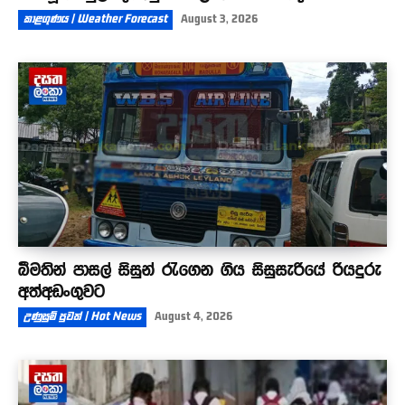
කාළගුණය | Weather Forecast
August 3, 2026
බීමතින් පාසල් සිසුන් රැගෙන ගිය සිසුසැරියේ රියදුරු
අත්අඩංගුවට
උණුසුම් පුවත් | Hot News
August 4, 2026