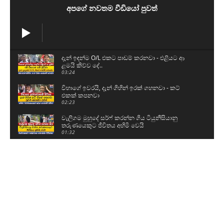
අපගේ නවතම වීඩියෝ පුවත්
දැන් ඉඳන්ම O/L එකට පාඩම් කරනවා - එළියට ආ
ළමයි කිව්ව දේ..
03:24
විභාගේ ඉවරයි, දැන් ගිහින් ඉරක් ගහනවා - කට්
එකක් කපනවා
02:23
වැලිගම මුහුදේ සර්ෆ් කරන්න ගිය ටියුනීසියානු
තරුණයෙකුට ජීවිතය අහිමි වෙයි
01:32
ශිෂ්‍යත්ව විභාගය ලියන්න කළින් පොඩ්ඩෝ කියපු
කතා
01:59
නව යුද හමුදාපති ශ්‍රී මහා බෝධිය සහ රුවන්වැලි මහා
සෑය වැඳ පුදාගනී
04:20
ග්‍රාම නිලධාරීන් වැඩ වර්ජනයකට සැරසෙයි - අපි
ලෙඩ නිවාඩු දානවා
05:15