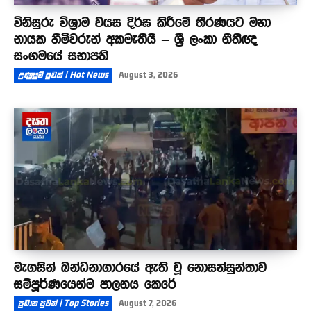
විනිසුරු විශ්‍රාම වයස දිර්ඝ කිරීමේ තීරණයට මහා
නායක හිමිවරුන් අකමැතියි – ශ්‍රී ලංකා නීතිඥ
සංගමයේ සභාපති
උණුසුම් පුවත් | Hot News
August 3, 2026
මැගසින් බන්ධනාගාරයේ ඇති වූ නොසන්සුන්තාව
සම්පූර්ණයෙන්ම පාලනය කෙරේ
ප්‍රධාන පුවත් | Top Stories
August 7, 2026