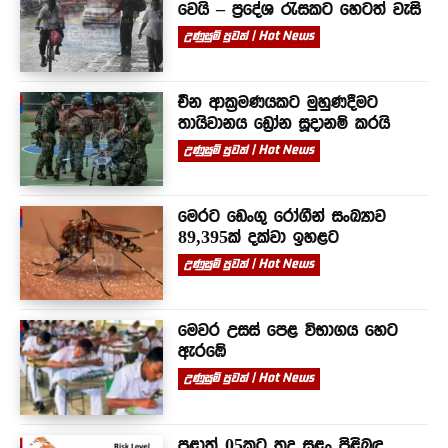
වෙයි – ප්‍රදේශ රැසකට හෙටත් වැසි
උණුසුම් පුවත් | Hot News
චීන ආක්‍රමණයකට මුහුණදීමට
තායිවානය ඩ්‍රෝන සූදානම් කරයි
උණුසුම් පුවත් | Hot News
මෙරට ඩෙංගු රෝගීන් සංඛ්‍යාව
89,395ක් දක්වා ඉහළට
උණුසුම් පුවත් | Hot News
මෙවර උසස් පෙළ විභාගය හෙට
ඇරඹේ
උණුසුම් පුවත් | Hot News
පළාත් 05කට තද සුළං පිළිබඳ