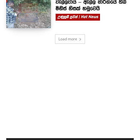
වැල්ලවාය – ඇල්ල මාර්ගයේ තිබී
මිනිස් හිසක් හමුවෙයි
උණුසුම් පුවත් | Hot News
Load more