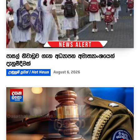
පාසල් නිවාඩුව ගැන අධ්‍යාපන අමාත්‍යාංශයෙන්
දැනුම්දීමක්
උණුසුම් පුවත් | Hot News
August 6, 2026