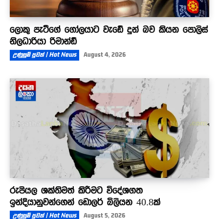
ලොකු පැටීගේ ගෝලයාට වැඩේ දුන් බව කියන පොලිස්
නිලධාරියා රිමාන්ඩ්
උණුසුම් පුවත් | Hot News
August 4, 2026
රුපියල ශක්තිමත් කිරීමට විදේශගත
ඉන්දියානුවන්ගෙන් ඩොලර් බිලියන 40.8ක්
උණුසුම් පුවත් | Hot News
August 5, 2026