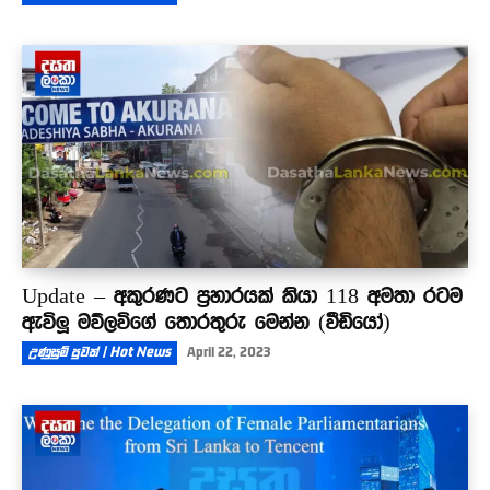
Update – අකුරණට ප්‍රහාරයක් කියා 118 අමතා රටම
ඇවිලූ මව්ලවිගේ තොරතුරු මෙන්න (වීඩියෝ)
උණුසුම් පුවත් | Hot News
April 22, 2023