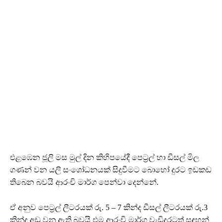
එළඹෙන ජූලි මස මුල් දින කිහිපයේදී පෙට්‍රල් හා ඩීසල් මිල
ගණන් වන යලි සංශෝධනයක් සිදුවීමට බොහෝ දුරට ඉඩකඩ
තිබෙන බවයි ආරංචි මාර්ග පෙන්වා දෙන්නේ.
ඒ අනුව පෙට්‍රල් ලීටරයක් රු. 5 – 7 කින්ද ඩීසල් ලීටරයක් රු.3
කින්ද අඩු වනු ඇති බවයි එම ආරංචි මාර්ග වැඩිදුරටත් සඳහන්