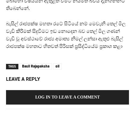
බොහෝ විෂයයන් ඇතුළත් වීමට නියමිත බවයි දැනගන්නට
තිබෙන්නේ.
බැසිල් රාජපක්ෂ මහතා රටේ සිටියේ නම් මෙවැනි තෙල් මිල
වැඩි කිරීමක් සිදුවීමට ඉඩ නොදෙන බව තෙල් මිල ගණන්
වැඩි වූ අවස්ථාවේ රාජ්‍ය අමාත්‍ය නිමල් ලන්සා ඇතුළු බැසිල්
රාජපක්ෂ මහතාට හිතවත් පිරිසක් ප්‍රසිද්ධියේම ප්‍රකාශ කළා
Basil Rajapaksha
oil
TAGS
LEAVE A REPLY
LOG IN TO LEAVE A COMMENT