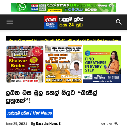
මැදපෙරදිග තෙල් මත යැපීම අඩු කිරීමට ඉන්දියාව දැවැන්ත වැඩකට අත තියයි
ලබන මස මුල තෙල් මිලට “බැසිල්
සූත්‍රයක්”!
උණුසුම් පුවත් | Hot News
By
Dasatha News 2
June 25, 2021
770
0