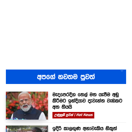
අපගේ නවතම පුවත්
මැදපෙරදිග තෙල් මත යැපීම අඩු
කිරීමට ඉන්දියාව දැවැන්ත වැඩකට
අත තියයි
උණුසුම් පුවත් | Hot News
ඉදිරි කාලගුණ අනාවැකිය නිකුත්