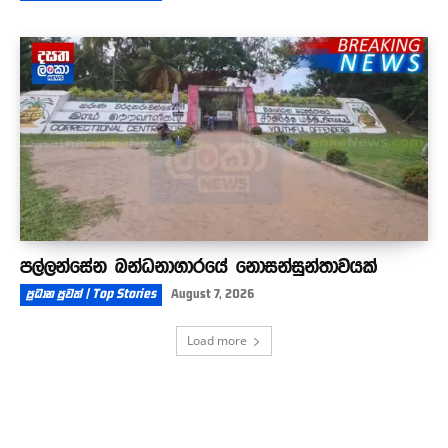
පල්ලන්සේන බන්ධනාගාරයේ නොසන්සුන්තාවයක්
ප්‍රධාන පුවත් | Top Stories
August 7, 2026
Load more