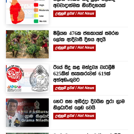
අවවාදාත්මක නිවේදනයක්
උණුසුම් පුවත් | Hot News
මිලියන 476ක ජනකායක් සමරන
ලෝක ආදිවාසී දිනය අදයි
උණුසුම් පුවත් | Hot News
ඊයේ සිදු කළ මත්ද්‍රව්‍ය වැටලීම්
625කින් සැකකරුවන් 619ක්
අත්අඩංගුවට
උණුසුම් පුවත් | Hot News
හෙට සහ අනිද්දා දිවයින පුරා ග්‍රාම
නිලධාරින් ලෙඩ වෙයි
උණුසුම් පුවත් | Hot News