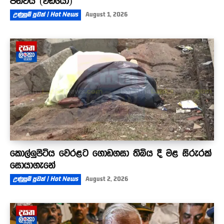
පනවයි (වීඩියෝ)
උණුසුම් පුවත් | Hot News
August 1, 2026
කොල්ලුපිටිය වෙරළට ගොඩගසා තිබිය දී මළ සිරුරක්
සොයාගැනේ
උණුසුම් පුවත් | Hot News
August 2, 2026