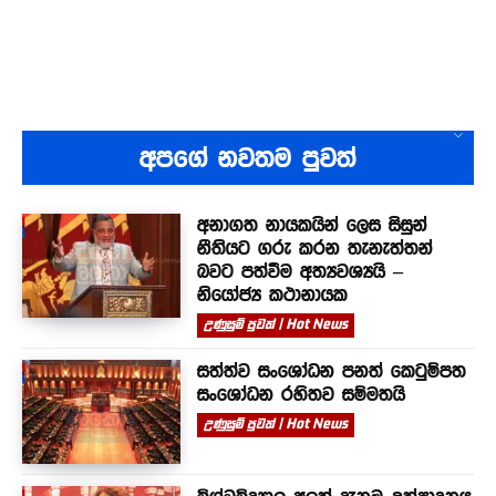
අපගේ නවතම පුවත්
අනාගත නායකයින් ලෙස සිසුන්
නීතියට ගරු කරන තැනැත්තන්
බවට පත්වීම අත්‍යවශ්‍යයි –
නියෝජ්‍ය කථානායක
උණුසුම් පුවත් | Hot News
සත්ත්ව සංශෝධන පනත් කෙටුම්පත
සංශෝධන රහිතව සම්මතයි
උණුසුම් පුවත් | Hot News