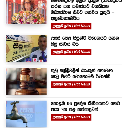
විශ්වවිද්‍යාල අලුත් දැනුම උත්පාදනය
කරන සහ සමාජයට වගකියන
මධ්‍යස්ථාන බවට පත්විය යුතුයි –
අග්‍රාමාත්‍යවරිය
උණුසුම් පුවත් | Hot News
උසස් පෙළ සිසුන්ට විභාගයට යන්න
සිසු සැරිය බස්
උණුසුම් පුවත් | Hot News
කුඩු සල්ලිවලින් බැංකුත් නොමඟ
යැවූ ජිෆ්රි මොහොමඩ් රිමාන්ඩ්
උණුසුම් පුවත් | Hot News
කොළඹ 06 ප්‍රදේශ කිහිපයකට හෙට
පැය 7ක ජල කප්පාදුවක්
උණුසුම් පුවත් | Hot News