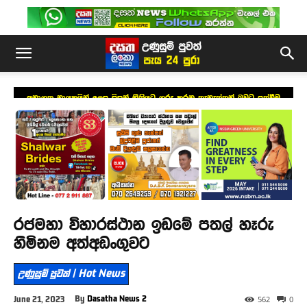
අනාගත නායකයින් ලෙස සිසුන් නීතියට ගරු කරන තැනැත්තන් බවට පත්වීම
අත්‍යවශ්‍යයි – නියෝජ්‍ය කථානායක
රජමහා විහාරස්ථාන ඉඩමේ පතල් හෑරු
හිමිනම අත්අඩංගුවට
උණුසුම් පුවත් | Hot News
By
Dasatha News 2
June 21, 2023
562
0