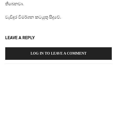
තිබෙනවා.
වැඩිදුර විමර්ශන කටයුතු සිදුවේ.
LEAVE A REPLY
LOG IN TO LEAVE A COMMENT