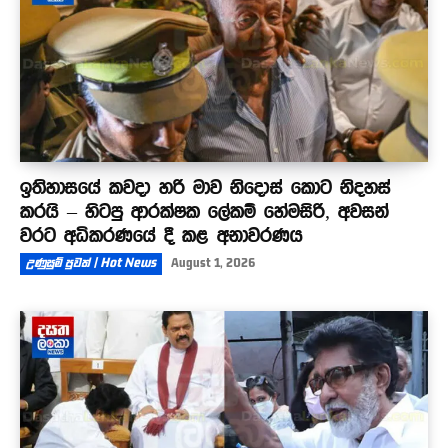
ඉතිහාසයේ කවදා හරි මාව නිදොස් කොට නිදහස්
කරයි – හිටපු ආරක්ෂක ලේකම් හේමසිරි, අවසන්
වරට අධිකරණයේ දී කළ අනාවරණය
උණුසුම් පුවත් | Hot News
August 1, 2026