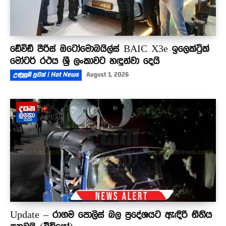
ඩේවිඩ් පීරිස් ඔටෝමොබයිල්ස් BAIC X3e ඉලෙක්ට්‍රික්
මෝටර් රථය ශ්‍රී ලංකාවට හඳුන්වා දෙයි
උණුසුම් පුවත් | Hot News
August 1, 2026
Update – රාගම පොලිස් බල ප්‍රදේශයට ඇඳිරි නීතිය