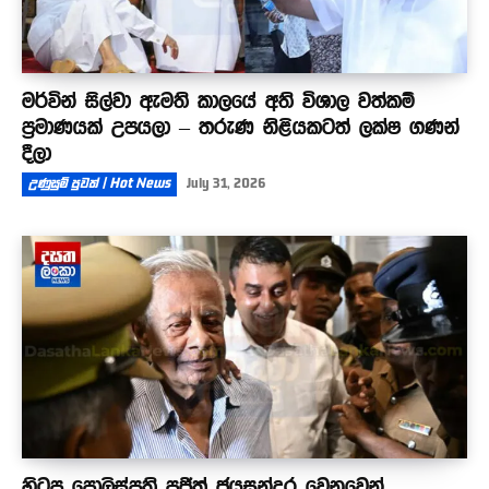
මර්වින් සිල්වා ඇමති කාලයේ අති විශාල වත්කම්
ප්‍රමාණයක් උපයලා – තරුණ නිළියකටත් ලක්ෂ ගණන්
දීලා
උණුසුම් පුවත් | Hot News
July 31, 2026
හිටපු පොලිස්පති පූජිත් ජයසුන්දර වෙනුවෙන්