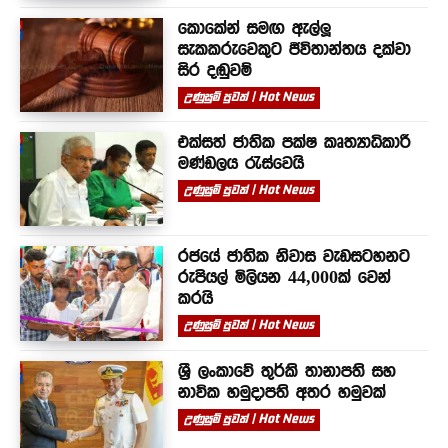
කොකේන් සමඟ ඇල්ලූ
සැකකරුවෙකුට ජීවිතාන්තය දක්වා
සිර දඬුවම්
උණුසුම් පුවත් | Hot News
එක්සත් ජාතික පක්ෂ කෘත්‍යාධිකාරී
මණ්ඩලය රැස්වෙයි
උණුසුම් පුවත් | Hot News
රජයේ ජාතික නිවාස වැඩසටහනට
රුපියල් මිලියන 44,000ක් වෙන්
කරයි
උණුසුම් පුවත් | Hot News
ශ්‍රී ලංකාවේ තුර්කි තානාපති සහ
නාවික හමුදාපති අතර හමුවක්
උණුසුම් පුවත් | Hot News