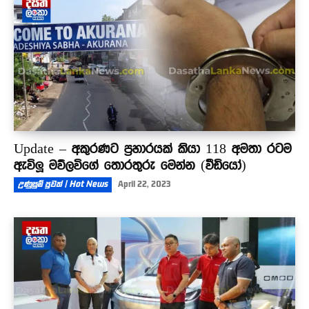
Update – අකුරණට ප්‍රහාරයක් කියා 118 අමතා රටම
ඇවිලූ මව්ලවිගේ තොරතුරු මෙන්න (වීඩියෝ)
උණුසුම් පුවත් | Hot News
April 22, 2023