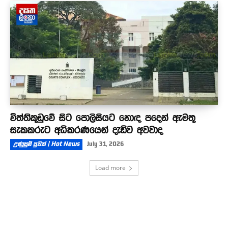
විත්තිකූඩුවේ සිට පොලිසියට හොඳ පදෙන් ඇමතූ
සැකකරුට අධිකරණයෙන් දැඩිව අවවාද
උණුසුම් පුවත් | Hot News
July 31, 2026
Load more