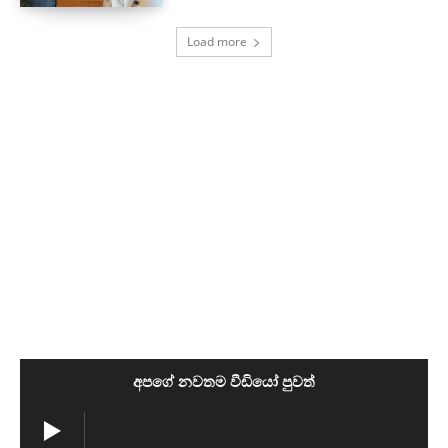
Load more
අපගේ නවතම වීඩියෝ පුවත්