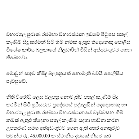
විහාරගල පුරාණ රජමහා විහාරස්ථාන ඉඩමේ පිටුපස පතල්
කැණීම් සිදු කරමින් සිටි හිමි නමක් ඇතුළු තිදෙනෙකු පොලිස්
විශේෂ කාර්ය බලකායේ නිලධාරීන් විසින් අත්අඩංගුවට ගෙන
තිබෙනවා.
මොවුන් සතුව කිසිදු බලපත්‍රයක් නොමැති බවයි පොලිසිය
පැවසුවේ.
නීති විරෝධී ලෙස බලපත්‍ර නොමැතිව පතල් කැණීම් සිදු
කරමින් සිටි සූරියවැව ප්‍රදේශයේ පුද්ගලයින් දෙදෙනෙකු හා
විහාරගල පුරාණ රජමහා විහාරස්ථානයේ වැඩවසන හිමි
නමක් ඇතුළු තිදෙනා පතල් කැණීම සදහා භාවිතා කරන
උපකරණ සමග අත්අඩංගුවට ගෙන ඇති අතර අනතුරුව
ඔවුන්ට රු. 45,000.00 ක ස්ථානීය දඩයක් නියම කර