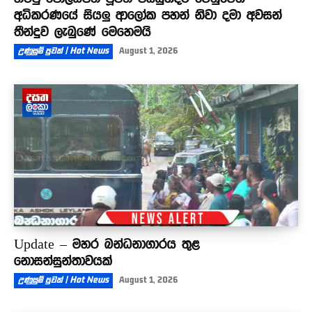
අධිකරණයේ සියලු ආලෝක පහන් නිවා දමා අවසන්
තීන්දුව ලැබුණේ මෙහෙමයි
උණුසුම් පුවත් | Hot News
August 1, 2026
Update – මහර බන්ධනාගාරය තුළ
නොසන්සුන්තාවයක්
උණුසුම් පුවත් | Hot News
August 1, 2026