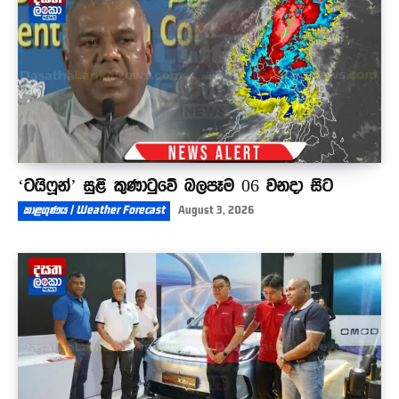
‘ටයිෆූන්’ සුළි කුණාටුවේ බලපෑම 06 වනදා සිට
කාළගුණය | Weather Forecast
August 3, 2026