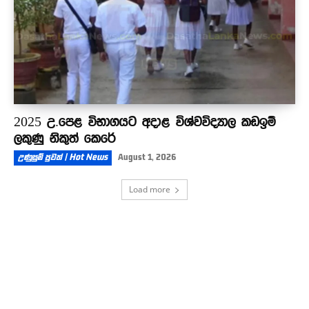
2025 උ.පෙළ විභාගයට අදාළ විශ්වවිද්‍යාල කඩඉම්
ලකුණු නිකුත් කෙරේ
උණුසුම් පුවත් | Hot News
August 1, 2026
Load more