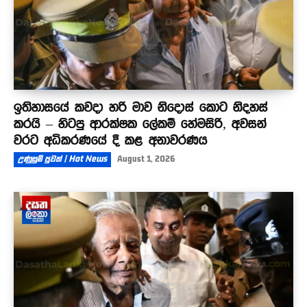
ඉතිහාසයේ කවදා හරි මාව නිදොස් කොට නිදහස්
කරයි – හිටපු ආරක්ෂක ලේකම් හේමසිරි, අවසන්
වරට අධිකරණයේ දී කළ අනාවරණය
උණුසුම් පුවත් | Hot News
August 1, 2026