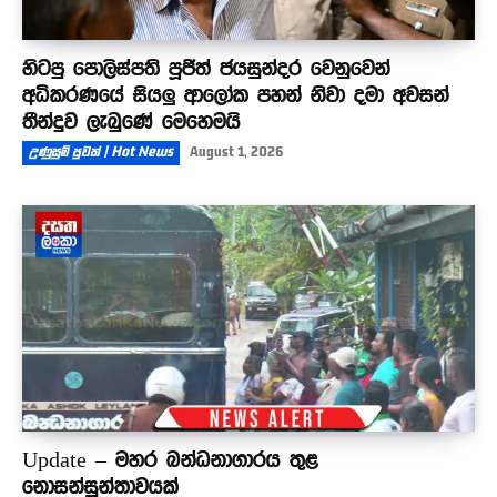
හිටපු පොලිස්පති පූජිත් ජයසුන්දර වෙනුවෙන්
අධිකරණයේ සියලු ආලෝක පහන් නිවා දමා අවසන්
තීන්දුව ලැබුණේ මෙහෙමයි
උණුසුම් පුවත් | Hot News
August 1, 2026
Update – මහර බන්ධනාගාරය තුළ
නොසන්සුන්තාවයක්