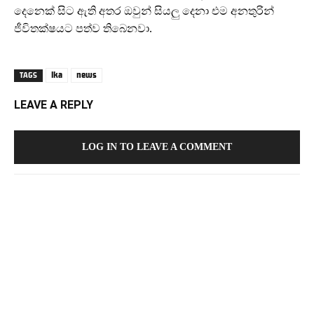
දෙනෙක් සිට ඇති අතර ඔවුන් සියලු දෙනා එම අනතුරින්
ජීවිතක්ෂයට පත්ව තිබෙනවා.
lka
news
TAGS
LEAVE A REPLY
LOG IN TO LEAVE A COMMENT