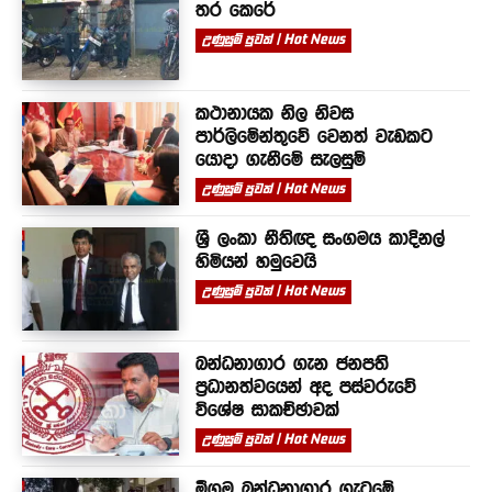
තර කෙරේ
උණුසුම් පුවත් | Hot News
කථානායක නිල නිවස
පාර්ලිමේන්තුවේ වෙනත් වැඩකට
යොදා ගැනීමේ සැලසුම්
උණුසුම් පුවත් | Hot News
ශ්‍රී ලංකා නීතිඥ සංගමය කාදිනල්
හිමියන් හමුවෙයි
උණුසුම් පුවත් | Hot News
බන්ධනාගාර ගැන ජනපති
ප්‍රධානත්වයෙන් අද පස්වරුවේ
විශේෂ සාකච්ඡාවක්
උණුසුම් පුවත් | Hot News
මීගමු බන්ධනාගාර ගැටුමේ