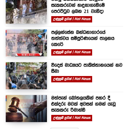
සැකකරුවන් හඳුනාගැනීමේ
පෙරට්ටුව ලබන 21 වැනිදා
උණුසුම් පුවත් | Hot News
පල්ලන්සේන බන්ධනාගාරයේ
තත්ත්වය සම්පූර්ණයෙන් පාලනය
කෙරේ
උණුසුම් පුවත් | Hot News
විදෙස් මාධ්‍යයට පාකිස්තානයෙන් නව
සීමා
උණුසුම් පුවත් | Hot News
මත්පැන් බෝතලයකින් පහර දී
එක්දරු මවක් අවසන් ගමන් යැවූ
සැකකරු රිමාන්ඩ්
උණුසුම් පුවත් | Hot News