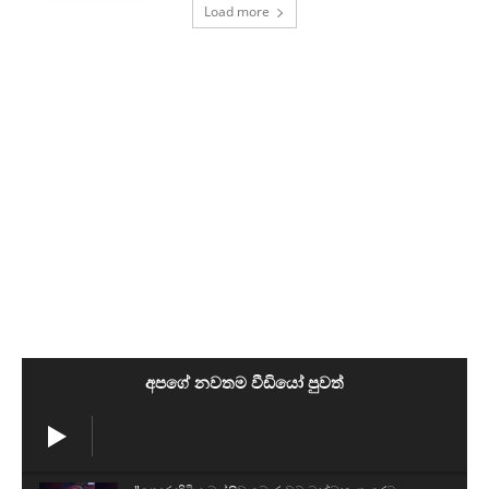
Load more
අපගේ නවතම වීඩියෝ පුවත්