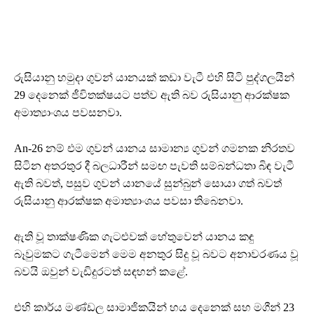
රුසියානු හමුදා ගුවන් යානයක් කඩා වැටී එහි සිටි පුද්ගලයින්
29 දෙනෙක් ජීවිතක්ෂයට පත්ව ඇති බව රුසියානු ආරක්ෂක
අමාත්‍යාංශය පවසනවා.
An-26 නම් එම ගුවන් යානය සාමාන්‍ය ගුවන් ගමනක නිරතව
සිටින අතරතුර දී බලධාරීන් සමඟ පැවති සම්බන්ධතා බිඳ වැටී
ඇති බවත්, පසුව ගුවන් යානයේ සුන්බුන් සොයා ගත් බවත්
රුසියානු ආරක්ෂක අමාත්‍යාංශය පවසා තිබෙනවා.
ඇති වූ තාක්ෂණික ගැටළුවක් හේතුවෙන් යානය කඳු
බෑවුමකට ගැටීමෙන් මෙම අනතුර සිදු වූ බවට අනාවරණය වූ
බවයි ඔවුන් වැඩිදුරටත් සඳහන් කළේ.
එහි කාර්ය මණ්ඩල සාමාජිකයින් හය දෙනෙක් සහ මගීන් 23