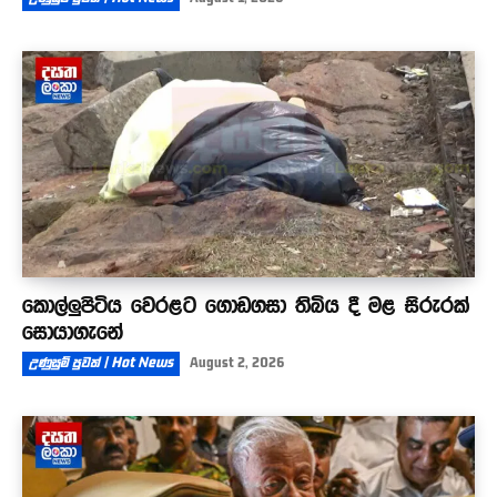
කොල්ලුපිටිය වෙරළට ගොඩගසා තිබිය දී මළ සිරුරක්
සොයාගැනේ
උණුසුම් පුවත් | Hot News
August 2, 2026