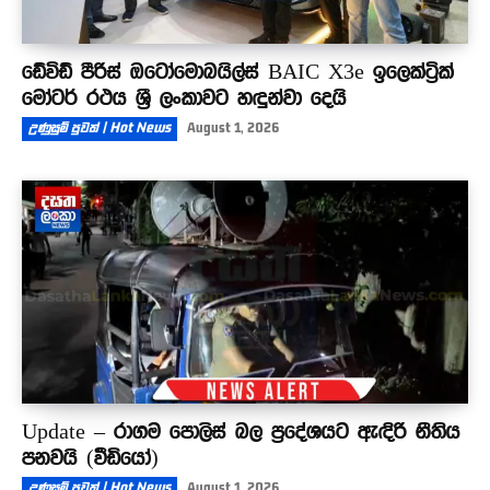
ඩේවිඩ් පීරිස් ඔටෝමොබයිල්ස් BAIC X3e ඉලෙක්ට්‍රික්
මෝටර් රථය ශ්‍රී ලංකාවට හඳුන්වා දෙයි
උණුසුම් පුවත් | Hot News
August 1, 2026
Update – රාගම පොලිස් බල ප්‍රදේශයට ඇඳිරි නීතිය
පනවයි (වීඩියෝ)
උණුසුම් පුවත් | Hot News
August 1, 2026