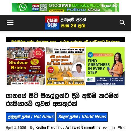
මැතිවරණ ප්‍රතිසංස්කරණය සඳහා ලැබුණු යෝජනා සමාලෝචනයට විශේෂඥ
මණ්ඩලයක්
යානයේ සිටි සියල්ලන්ට දිවි අහිමි කරමින්
රුසියාවේ ගුවන් අනතුරක්
උණුසුම් පුවත් | Hot News
විදෙස් පුවත් | World News
By
Kavika Tharunindu Ashirwad Gamarathne
April 1, 2026
1111
0