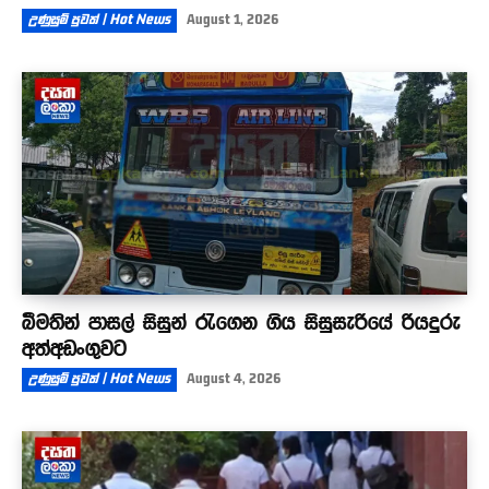
උණුසුම් පුවත් | Hot News
August 1, 2026
බීමතින් පාසල් සිසුන් රැගෙන ගිය සිසුසැරියේ රියදුරු
අත්අඩංගුවට
උණුසුම් පුවත් | Hot News
August 4, 2026