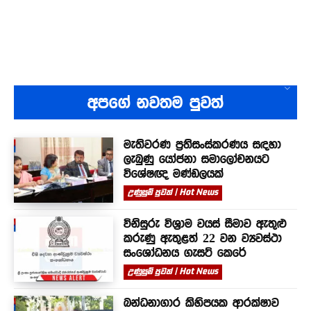
අපගේ නවතම පුවත්
මැතිවරණ ප්‍රතිසංස්කරණය සඳහා
ලැබුණු යෝජනා සමාලෝචනයට
විශේෂඥ මණ්ඩලයක්
උණුසුම් පුවත් | Hot News
විනිසුරු විශ්‍රාම වයස් සීමාව ඇතුළු
කරුණු ඇතුළත් 22 වන ව්‍යවස්ථා
සංශෝධනය ගැසට් කෙරේ
උණුසුම් පුවත් | Hot News
බන්ධනාගාර කිහිපයක ආරක්ෂාව