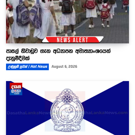
පාසල් නිවාඩුව ගැන අධ්‍යාපන අමාත්‍යාංශයෙන්
දැනුම්දීමක්
උණුසුම් පුවත් | Hot News
August 6, 2026