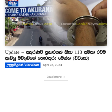
Update – අකුරණට ප්‍රහාරයක් කියා 118 අමතා රටම
ඇවිලූ මව්ලවිගේ තොරතුරු මෙන්න (වීඩියෝ)
උණුසුම් පුවත් | Hot News
April 22, 2023
Load more