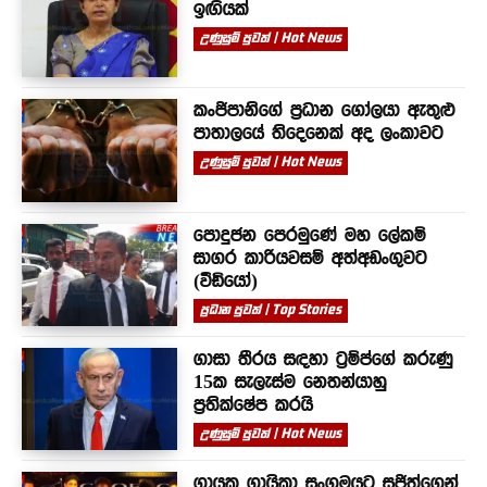
ඉඟියක්
උණුසුම් පුවත් | Hot News
කංජිපානිගේ ප්‍රධාන ගෝලයා ඇතුළු
පාතාලයේ තිදෙනෙක් අද ලංකාවට
උණුසුම් පුවත් | Hot News
පොදුජන පෙරමුණේ මහ ලේකම්
සාගර කාරියවසම් අත්අඩංගුවට
(වීඩියෝ)
ප්‍රධාන පුවත් | Top Stories
ගාසා තීරය සඳහා ට්‍රම්ප්ගේ කරුණු
15ක සැලැස්ම නෙතන්යාහු
ප්‍රතික්ෂේප කරයි
උණුසුම් පුවත් | Hot News
ගායක ගායිකා සංගමයට සජිත්ගෙන්