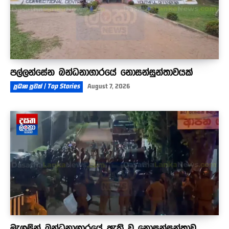
පල්ලන්සේන බන්ධනාගාරයේ නොසන්සුන්තාවයක්
ප්‍රධාන පුවත් | Top Stories
August 7, 2026
මැගසින් බන්ධනාගාරයේ ඇති වූ නොසන්සුන්තාව