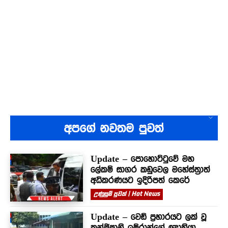
අපගේ නවතම පුවත්
Update – පොහොට්ටුවේ මහ
ලේකම් සාගර කඩුවෙල මහේස්ත්‍රාත්
අධිකරණයට ඉදිරිපත් කෙරේ
උණුසුම් පුවත් | Hot News
Update – වෙඩි ප්‍රහාරයට ලක් වූ
කන්ජිපානි ඉම්රාන්ගේ ඥාතියා