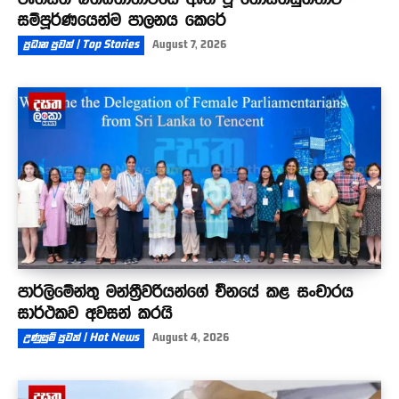
සම්පූර්ණයෙන්ම පාලනය කෙරේ
ප්‍රධාන පුවත් | Top Stories
August 7, 2026
පාර්ලිමේන්තු මන්ත්‍රීවරියන්ගේ චීනයේ කළ සංචාරය
සාර්ථකව අවසන් කරයි
උණුසුම් පුවත් | Hot News
August 4, 2026