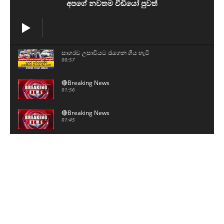
අපගේ නවතම වීඩියෝ පුවත්
සාගරව උසාවියට රැගෙන ගිය හැටි
00:57
🔴Breaking News
01:56
🔴Breaking News
01:45
මට බැනලා වැඩක් නෑ - උත්තර දෙන්න ඇමතිතුමෝ
08:43
මම නෙමෙයිනේ ජනාධිපති - ගිහින් ජනාධිපතිගෙන්
අහන්න
01:06
උසස් පෙළ විභාගය ලියන සිසුන්ට විශේෂ දැනුම්දීමක්
07:25