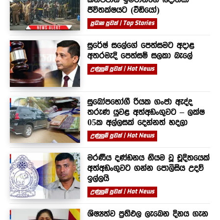
ජීවිතක්ෂයට (වීඩියෝ)
ප්‍රධාන පුවත් | Top Stories
සුරේෂ් සලේගේ පෙත්සමට අදාළ
අතරමැදි පෙත්සම් සලකා බැලේ
උණුසුම් පුවත් | Hot News
සුඛෝපභෝගී රියක ගංජා ඇද්ද
තරුණ යුවළ අත්අඩංගුවට – ලක්ෂ
05ක අල්ලසක් දෙන්නත් හදලා
උණුසුම් පුවත් | Hot News
මරණීය දණ්ඩනය නියම වූ චූදිතයෙක්
අත්අඩංගුවට ගන්න පොලිසිය උදව්
ඉල්ලයි
උණුසුම් පුවත් | Hot News
ශිෂ්‍යත්ව ප්‍රතිඵල ලැබෙන දිනය ගැන