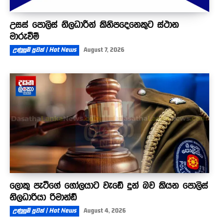
උසස් පොලිස් නිලධාරීන් කිහිපදෙනෙකුට ස්ථාන
මාරුවීම්
උණුසුම් පුවත් | Hot News
August 7, 2026
ලොකු පැටීගේ ගෝලයාට වැඩේ දුන් බව කියන පොලිස්
නිලධාරියා රිමාන්ඩ්
උණුසුම් පුවත් | Hot News
August 4, 2026