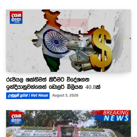
රුපියල ශක්තිමත් කිරීමට විදේශගත
ඉන්දියානුවන්ගෙන් ඩොලර් බිලියන 40.8ක්
උණුසුම් පුවත් | Hot News
August 5, 2026