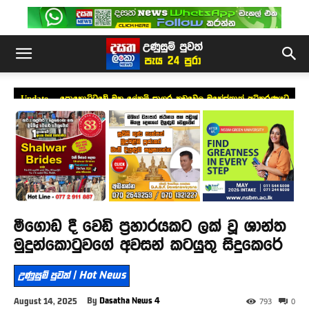
Update – පොහොට්ටුවේ මහ ලේකම් සාගර කඩුවෙල මහේස්ත්‍රාත් අධිකරණයට
ඉදිරිපත් කෙරේ
මීගොඩ දී වෙඩි ප්‍රහාරයකට ලක් වූ ශාන්ත
මුදුන්කොටුවගේ අවසන් කටයුතු සිදුකෙරේ
උණුසුම් පුවත් | Hot News
By
Dasatha News 4
August 14, 2025
793
0