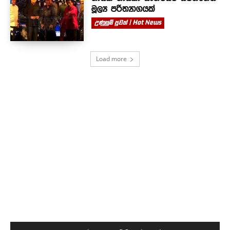
මූල්‍ය පරිත්‍යාගයක්
උණුසුම් පුවත් | Hot News
Load more