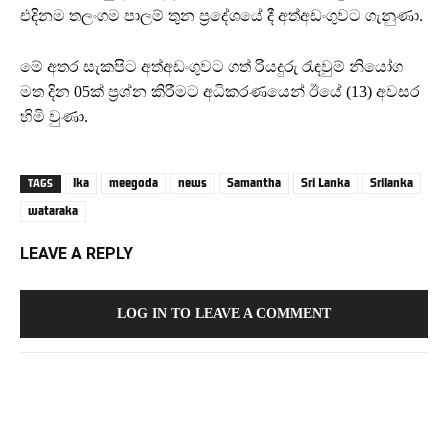
එදිනම තලංගම පාලම් තුන ප්‍රදේශයේ දී අත්අඩංගුවට ගැනුණා.
මේ අතර සැකපිට අත්අඩංගුවට ගත් රියදුරු රැඳවුම් නියෝග
මත දින 05ක් ප්‍රශ්න කිරීමට අධිකරණයෙන් ඊයේ (13) අවසර
හිමි වුණා.
lka
meegoda
news
Samantha
Sri Lanka
Srilanka
TAGS
wataraka
LEAVE A REPLY
LOG IN TO LEAVE A COMMENT