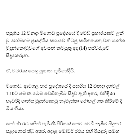
පසුගිය 12 වනදා මීගොඩ ප්‍රදේශයේ දී වෙඩි ප්‍රහාරයකට ලක්
වූ හෝමගම ප්‍රාදේශීය සභාවේ හිටපු සභිකයෙකු වන ශාන්ත
මුදුන්කොටුවගේ අවසන් කටයුතු අද (14) පස්වරුවේ
සිදුකෙරුනා.
ඒ, වටරැක පොදු සුසාන භූමියේදීයි.
මීගොඩ, ආටිගල පාර ප්‍රදේශයේ දී පසුගිය 12 වනදා දහවල්
1:10ට පමණ මෙම වෙඩිතැබීම සිදුව ඇති අතර, එහිදී 46
හැවිරිදි ශාන්ත මුදුන්කොටු නැමැත්තා රෝහල් ගත කිරීමේ දී
මිය ගියා.
මෝටර් රථයකින් පැමිණි පිරිසක් මෙම වෙඩි තැබීම සිදුකර
පළාගොස් තිබු අතර, අදාළ මෝටර් රථය එහි රියදුරු සමඟ