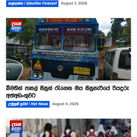
කාළගුණය | Weather Forecast
August 3, 2026
බීමතින් පාසල් සිසුන් රැගෙන ගිය සිසුසැරියේ රියදුරු
අත්අඩංගුවට
උණුසුම් පුවත් | Hot News
August 4, 2026