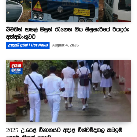
බීමතින් පාසල් සිසුන් රැගෙන ගිය සිසුසැරියේ රියදුරු
අත්අඩංගුවට
උණුසුම් පුවත් | Hot News
August 4, 2026
2025 උ.පෙළ විභාගයට අදාළ විශ්වවිද්‍යාල කඩඉම්