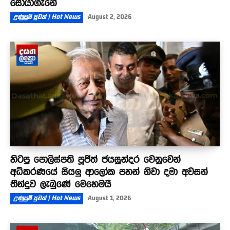
සොයාගැනේ
උණුසුම් පුවත් | Hot News
August 2, 2026
හිටපු පොලිස්පති පූජිත් ජයසුන්දර වෙනුවෙන්
අධිකරණයේ සියලු ආලෝක පහන් නිවා දමා අවසන්
තීන්දුව ලැබුණේ මෙහෙමයි
උණුසුම් පුවත් | Hot News
August 1, 2026