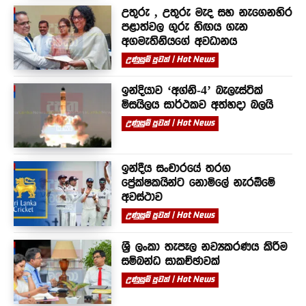
උතුරු , උතුරු මැද සහ නැගෙනහිර
පළාත්වල ගුරු හිඟය ගැන
අගමැතිනියගේ අවධානය
උණුසුම් පුවත් | Hot News
ඉන්දියාව ‘අග්නි-4’ බැලැස්ටික්
මිසයිලය සාර්ථකව අත්හදා බලයි
උණුසුම් පුවත් | Hot News
ඉන්දීය සංචාරයේ තරග
ප්‍රේක්ෂකයින්ට නොමිලේ නැරඹීමේ
අවස්ථාව
උණුසුම් පුවත් | Hot News
ශ්‍රී ලංකා තැපෑල නව්‍යකරණය කිරීම
සම්බන්ධ සාකච්ඡාවක්
උණුසුම් පුවත් | Hot News