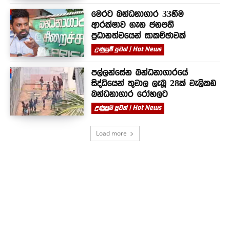
මෙරට බන්ධනාගාර 33හිම
ආරක්ෂාව ගැන ජනපති
ප්‍රධානත්වයෙන් සාකච්ඡාවක්
උණුසුම් පුවත් | Hot News
පල්ලන්සේන බන්ධනාගාරයේ
සිද්ධියෙන් තුවාල ලැබූ 28ක් වැලිකඩ
බන්ධනාගාර රෝහලට
උණුසුම් පුවත් | Hot News
Load more