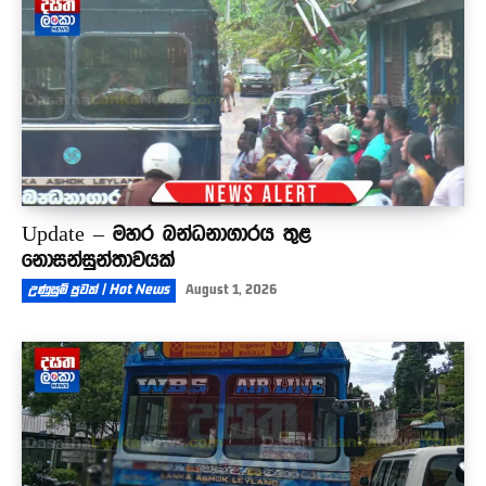
Update – මහර බන්ධනාගාරය තුළ
නොසන්සුන්තාවයක්
උණුසුම් පුවත් | Hot News
August 1, 2026