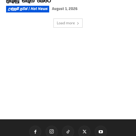
ලකුණු නිකුත් කෙරේ
උණුසුම් පුවත් | Hot News
August 1, 2026
Load more