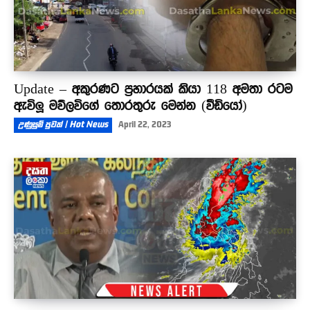
Update – අකුරණට ප්‍රහාරයක් කියා 118 අමතා රටම
ඇවිලූ මව්ලවිගේ තොරතුරු මෙන්න (වීඩියෝ)
උණුසුම් පුවත් | Hot News
April 22, 2023