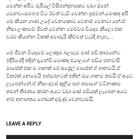
වෙන්න අපිට රුපියල් විසිපන්දහසකට වඩා ඕනේ
වෙනවා.සමහර විට ඊටත් වැඩි වෙන්න පුළුවන්.මොකද අපි
මේ කියන ගාණ උදේ වෙනකොට වෙනස් වෙනවා නේ.ඒ
නිසා ලංකාවේ ජීවත් වෙන්න මෙච්චර වියදම කියලා එක
වරම කියන්න ටිකක් අමාරුයි කිව්වත් වැරදි නැහැ…
මේ ජීවන වියදමේ ලොකුම බලපෑම මාස් පඩි කාරයන්ට
ඉදිරියේදී තදින් දැනේවී.මොකද එයාලගේ පඩිය ජනවාරී
මාසේත් එක ම ගානක් මේ අප්‍රේල් මාසේත් ඒ ගානමයි.ඒ
විතරක් නෙමෙයි ඉස්සරහටත් ඉතින් ඔය ගානම තමයි ඒ අයට
ලැබෙන්නේ.ඒ නිසා දවස් කුලිය සහ තමාගේ වටිනාකම
තමන් තීරණය කරන අයට වඩා මාස් පඩියක් ලැබෙන අයට
නම් අනාගතය ගොඩක් දරුණු වෙනවාමයි.
LEAVE A REPLY