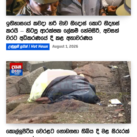
ඉතිහාසයේ කවදා හරි මාව නිදොස් කොට නිදහස්
කරයි – හිටපු ආරක්ෂක ලේකම් හේමසිරි, අවසන්
වරට අධිකරණයේ දී කළ අනාවරණය
උණුසුම් පුවත් | Hot News
August 1, 2026
කොල්ලුපිටිය වෙරළට ගොඩගසා තිබිය දී මළ සිරුරක්