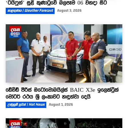
‘ටයිෆූන්’ සුළි කුණාටුවේ බලපෑම 06 වනදා සිට
කාළගුණය | Weather Forecast
August 3, 2026
ඩේවිඩ් පීරිස් ඔටෝමොබයිල්ස් BAIC X3e ඉලෙක්ට්‍රික්
මෝටර් රථය ශ්‍රී ලංකාවට හඳුන්වා දෙයි
උණුසුම් පුවත් | Hot News
August 1, 2026