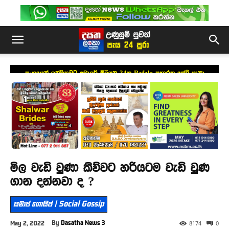
ප්‍රංශයෙන් ඉන්දියාවට ඩොලර් බිලියන 34ක Rafale ප්‍රහාරක ජෙට් යානා
යෝජනාවක්
මිල වැඩි වුණා කිව්වට හරියටම වැඩි වුණ
ගාන දන්නවා ද ?
සමාජ ගොසිප් | Social Gossip
By
Dasatha News 3
May 2, 2022
8174
0