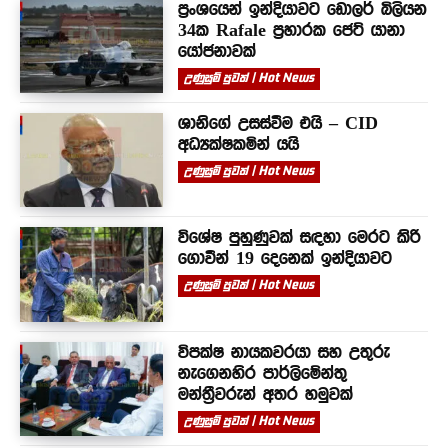
ප්‍රංශයෙන් ඉන්දියාවට ඩොලර් බිලියන
34ක Rafale ප්‍රහාරක ජෙට් යානා
යෝජනාවක්
උණුසුම් පුවත් | Hot News
ශානිගේ උසස්වීම එයි – CID
අධ්‍යක්ෂකමින් යයි
උණුසුම් පුවත් | Hot News
විශේෂ පුහුණුවක් සඳහා මෙරට කිරි
ගොවීන් 19 දෙනෙක් ඉන්දියාවට
උණුසුම් පුවත් | Hot News
විපක්ෂ නායකවරයා සහ උතුරු
නැගෙනහිර පාර්ලිමේන්තු
මන්ත්‍රීවරුන් අතර හමුවක්
උණුසුම් පුවත් | Hot News