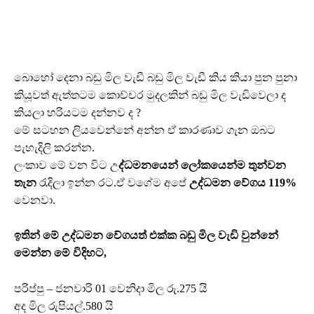
බොහෝ දෙනා බඩු මිල වැඩී බඩු මිල වැඩී කිය කියා පුන පුනා
කියූවත් ඇත්තටම කොච්චර මුදලකින් බඩු මිල වැඩිවෙලා ද
කියලා හරියටම දන්නව ද ?
මේ සටහන ලියවෙන්නේ අන්න ඒ කාරණාව ගැන ඔබට
පැහැදිලි කරන්න.
ලංකාව මේ වන විට උ
ද්ධමනයෙන් ලෝකයෙන්ම තුන්වන
තැන
රැදිලා ඉන්න රට.ඒ වගේම අපේ
උද්ධමන වේගය 119%
වෙනවා.
ඉතින් මේ උද්ධමන වේගයත් එක්ක බඩු මිල වැඩි වුන්නේ
මෙන්න මේ විදිහට,
පරිප්පු – ජනවාරි 01 වෙනිදා මිල රු.275 යි
අද මිල රුපියල්.580 යි