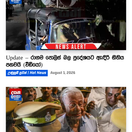
Update – රාගම පොලිස් බල ප්‍රදේශයට ඇඳිරි නීතිය
පනවයි (වීඩියෝ)
උණුසුම් පුවත් | Hot News
August 1, 2026