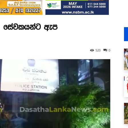
ත් සේවකයන්ට ඇප
520
0