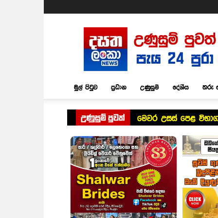
Dasatha
Lanka
News
මුල් පිටුව
ප්‍රධාන
උණුසුම්
දේශීය
තරු 
උණුසුම් පුවත්
මෙවර උසස් පෙළ විභ