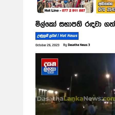
මිල්කෝ සභාපති රඳවා ග
උණුසුම් පුවත් | Hot News
By
Dasatha News 3
October 26, 2023