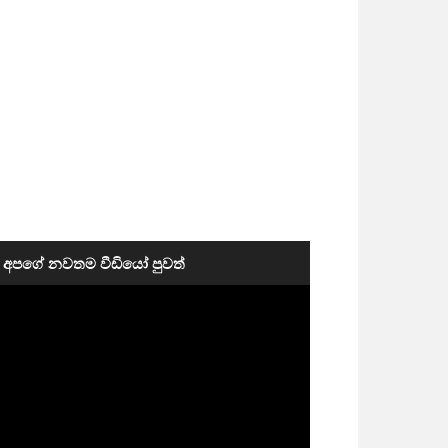
අපගේ නවතම වීඩියෝ පුවත්