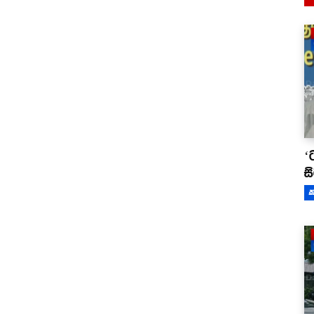
‘
ස
ක