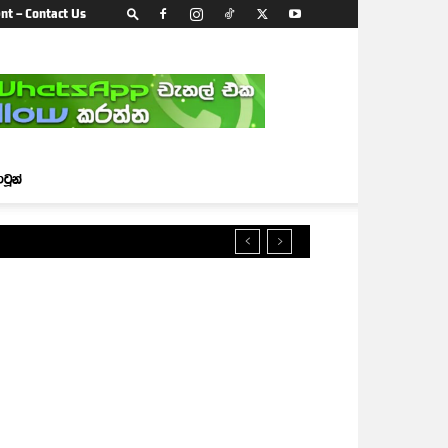
nt – Contact Us
ාටූන්