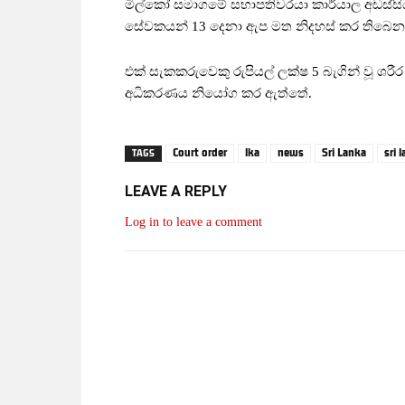
මිල්කෝ සමාගමේ සභාපතිවරයා කාර්යාල අඩස්සිය
සේවකයන් 13 දෙනා ඇප මත නිදහස් කර තිබෙන
එක් සැකකරුවෙකු රුපියල් ලක්ෂ 5 බැගින් වූ ශර
අධිකරණය නියෝග කර ඇත්තේ.
Court order
lka
news
Sri Lanka
sri 
TAGS
LEAVE A REPLY
Log in to leave a comment