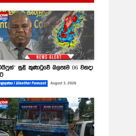
ටයිෆූන්’ සුළි කුණාටුවේ බලපෑම 06 වනදා
ිට
ාළගුණය | Weather Forecast
August 3, 2026