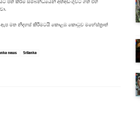
ට පත් කිරීම සම්බන්ධයෙන් අත්අඩංගුවට ගත් එහි
වා.
ීර ඇප මත නිදහස් කිරීමටයි කොළඹ කොටුව මහේස්ත්‍රාත්
lanka news
Srilanka