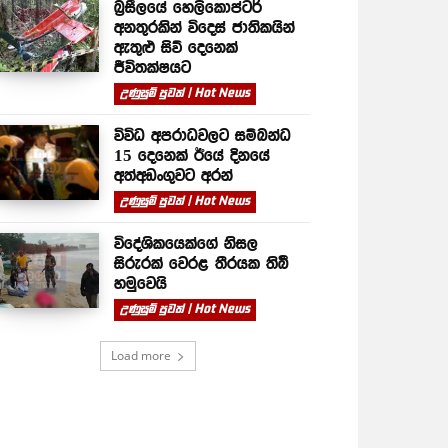
බ්‍රසීලයේ හෙලිකොප්ටර්
අනතුරකින් විදෙස් ජාතිකයින්
ඇතුළු සිව් දෙනෙක්
ජීවිතක්ෂයට
උණුසුම් පුවත් | Hot News
විවිධ අපරාධවලට සම්බන්ධ
15 දෙනෙක් ඊයේ දිනයේ
අත්අඩංගුවට අරන්
උණුසුම් පුවත් | Hot News
විදේශිකයෙක්ගේ නිසල
සිරුරක් වෙරළ තීරයක තිබී
හමුවෙයි
උණුසුම් පුවත් | Hot News
Load more