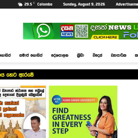
C
29.5
Colombo
Sunday, August 9, 2026
Advertiseme
ගොසිප්
සමාජ ගොසිප්
දේශපාලන
ක්‍රීඩා
විදෙස්
ව්‍යාපාරික
ක
ාගය හෙට ඇරඹේ