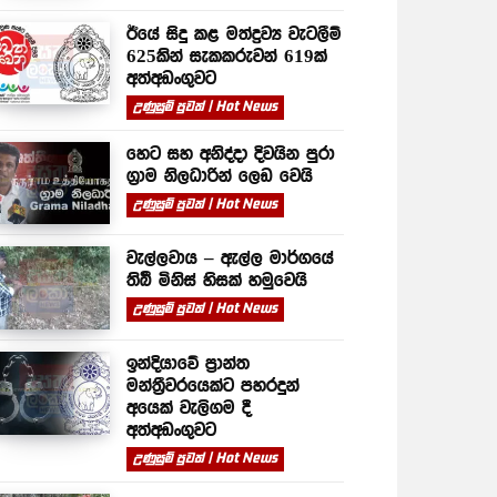
ඊයේ සිදු කළ මත්ද්‍රව්‍ය වැටලීම්
625කින් සැකකරුවන් 619ක්
අත්අඩංගුවට
උණුසුම් පුවත් | Hot News
හෙට සහ අනිද්දා දිවයින පුරා
ග්‍රාම නිලධාරින් ලෙඩ වෙයි
උණුසුම් පුවත් | Hot News
වැල්ලවාය – ඇල්ල මාර්ගයේ
තිබී මිනිස් හිසක් හමුවෙයි
උණුසුම් පුවත් | Hot News
ඉන්දියාවේ ප්‍රාන්ත
මන්ත්‍රීවරයෙක්ට පහරදුන්
අයෙක් වැලිගම දී
අත්අඩංගුවට
උණුසුම් පුවත් | Hot News