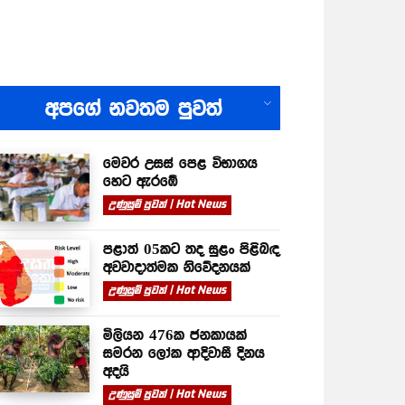
All
අපගේ නවතම පුවත්
මෙවර උසස් පෙළ විභාගය
හෙට ඇරඹේ
උණුසුම් පුවත් | Hot News
පළාත් 05කට තද සුළං පිළිබඳ
අවවාදාත්මක නිවේදනයක්
උණුසුම් පුවත් | Hot News
මිලියන 476ක ජනකායක්
සමරන ලෝක ආදිවාසී දිනය
අදයි
උණුසුම් පුවත් | Hot News