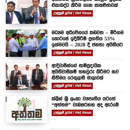
ඒකාබද්ධ කිරීම ගැන සාකච්ඡාවක්
උණුසුම් පුවත් | Hot News
මධ්‍යම අධිවේගයේ කඩවත – මීරිගම
කොටසේ ඉදිකිරීම් ප්‍රගතිය 53%
ඉක්මවයි – 2028 දී ජනතා අයිතියට
උණුසුම් පුවත් | Hot News
ආදිවාසීන්ගේ සාම්ප්‍රදායික
අයිතිවාසිකම් තහවුරු කිරීමට නව
නීතිමය රෙගුලාසි මාලාවක්
උණුසුම් පුවත් | Hot News
ක්ලීන් ශ්‍රී ලංකා ව්‍යපෘතිය යටතේ
“අත්තම” වැඩසටහන අද ඇරඹේ
උණුසුම් පුවත් | Hot News