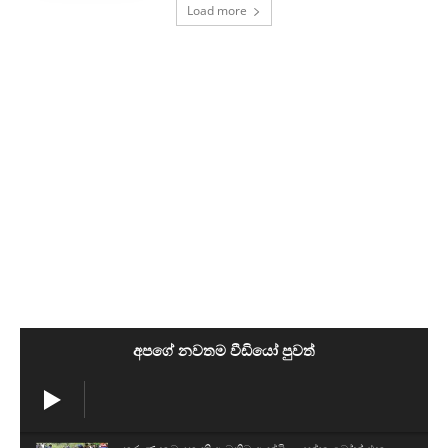
Load more
අපගේ නවතම වීඩියෝ පුවත්