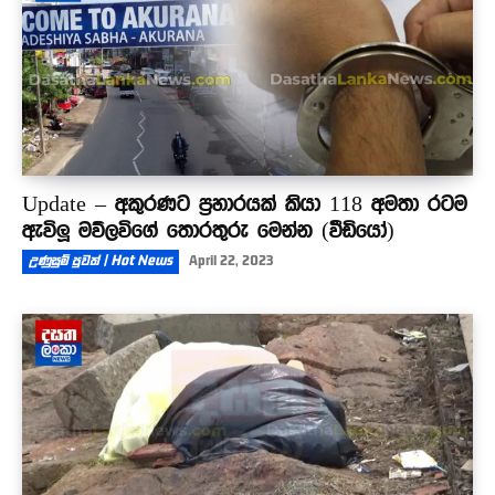
Update – අකුරණට ප්‍රහාරයක් කියා 118 අමතා රටම
ඇවිලූ මව්ලවිගේ තොරතුරු මෙන්න (වීඩියෝ)
උණුසුම් පුවත් | Hot News
April 22, 2023