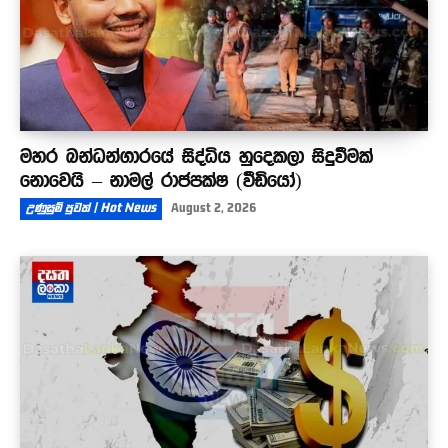
මහර බන්ධන්ගාරයේ සිද්ධිය හුදෙකලා සිදුවීමක්
නොවෙයි – නාමල් රාජපක්ෂ (වීඩියෝ)
උණුසුම් පුවත් | Hot News
August 2, 2026