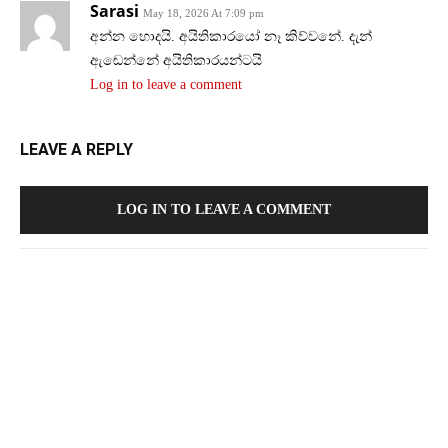
Sarasi
May 18, 2026 At 7:09 pm
අන්න හොදයි. අයිතිකාරයෝ නෑ කිව්වනේ. දැන්
ඇඬෙන්නේ අයිතිකාරයන්ටයි
Log in to leave a comment
LEAVE A REPLY
LOG IN TO LEAVE A COMMENT