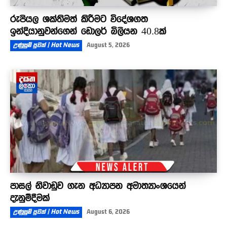
රුපියල ශක්තිමත් කිරීමට විදේශගත
ඉන්දියානුවන්ගෙන් ඩොලර් බිලියන 40.8ක්
උණුසුම් පුවත් | Hot News
August 5, 2026
පාසල් නිවාඩුව ගැන අධ්‍යාපන අමාත්‍යාංශයෙන්
දැනුම්දීමක්
උණුසුම් පුවත් | Hot News
August 6, 2026