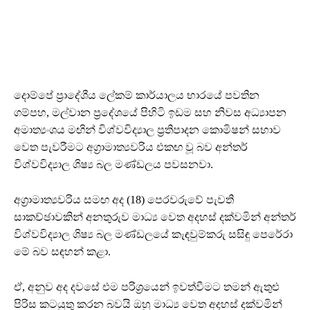
දොම්පේ ප්‍රාදේශීය ලේකම් කාර්යාලය භාරයේ පවතින
ගම්පහ, මල්වාන ප්‍රදේශයේ පිහිටි ඉඩම සහ නිවස අධ්‍යාපන
අමාත්‍යංශය මඟින් විශ්වවිද්‍යාල ප්‍රතිපාදන කොමිෂන් සභාව
වෙත පැවරීමට අග්‍රාමාත්‍යවරිය එකඟ වූ බව අන්තර්
විශ්වවිද්‍යාල ශිෂ්‍ය බල මණ්ඩලය පවසනවා.
අග්‍රාමාත්‍යවරිය සමඟ අද (18) පෙරවරුවේ පැවති
සාකච්ඡාවකින් අනතුරුව මාධ්‍ය වෙත අදහස් දක්වමින් අන්තර්
විශ්වවිද්‍යාල ශිෂ්‍ය බල මණ්ඩලයේ කැඳවුම්කරු සසිඳු පෙරේරා
මේ බව සඳහන් කළා.
ඒ, අනුව අද දවසේ එම පරිශ්‍රයෙන් ඉවත්වීමට තමන් ඇතුළු
පිරිස කටයුතු කරන බවයි ඔහු මාධ්‍ය වෙත අදහස් දක්වමින්