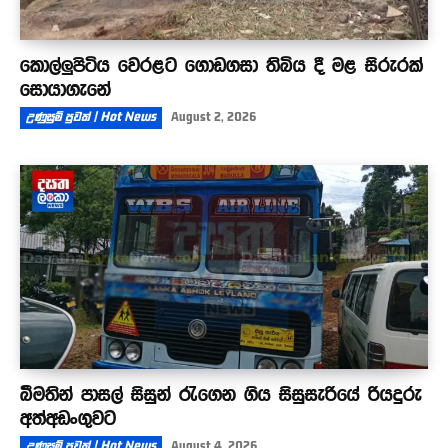
කොල්ලුපිටිය වෙරළට ගොඩගසා තිබිය දී මළ සිරුරක්
සොයාගැනේ
උණුසුම් පුවත් | Hot News
August 2, 2026
බීමතින් පාසල් සිසුන් රැගෙන ගිය සිසුසැරියේ රියදුරු
අත්අඩංගුවට
උණුසුම් පුවත් | Hot News
August 4, 2026