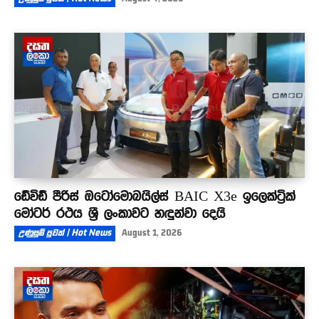
ඩේවිඩ් පීරිස් ඔටෝමොබයිල්ස් BAIC X3e ඉලෙක්ට්‍රික්
මෝටර් රථය ශ්‍රී ලංකාවට හඳුන්වා දෙයි
උණුසුම් පුවත් | Hot News
August 1, 2026