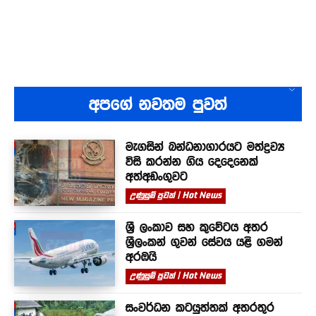
අපගේ නවතම පුවත්
මැගසින් බන්ධනාගාරයට මත්ද්‍රව්‍ය
විසි කරන්න ගිය දෙදෙනෙක්
අත්අඩංගුවට
උණුසුම් පුවත් | Hot News
ශ්‍රී ලංකාව සහ කුවේටය අතර
ශ්‍රීලංකන් ගුවන් සේවය යළි ගමන්
අරඹයි
උණුසුම් පුවත් | Hot News
සංවර්ධන කටයුත්තක් අතරතුර