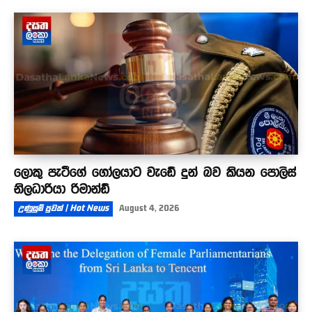
ලොකු පැටීගේ ගෝලයාට වැඩේ දුන් බව කියන පොලිස්
නිලධාරියා රිමාන්ඩ්
උණුසුම් පුවත් | Hot News
August 4, 2026