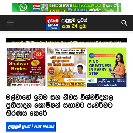
මැගසින් බන්ධනාගාරයට මත්ද්‍රව්‍ය විසි කරන්න ගිය දෙදෙනෙක් අත්අඩංගුවට
මල්වානේ ඉඩම සහ නිවස විශ්වවිද්‍යාල
ප්‍රතිපාදන කොමිෂන් සභාවට පැවරීමට
තීරණය කෙරේ
උණුසුම් පුවත් | Hot News