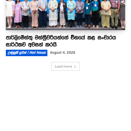
පාර්ලිමේන්තු මන්ත්‍රීවරියන්ගේ චීනයේ කළ සංචාරය
සාර්ථකව අවසන් කරයි
උණුසුම් පුවත් | Hot News
August 4, 2026
Load more