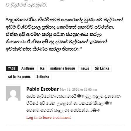
වැඩිදුරටත් පැවසුවේ.
“අග්‍රාමාත්‍යවරිය නිශ්චිතවම පොරොන්දු වුණා මේ මල්වානේ
ඉඩම විශ්වවිද්‍යාල ප්‍රතිපාද කොමිෂන් සභාවට පවරන්න.
ඒක්ක අපි ආරම්භ කරපු සටන ජයග්‍රහණය කරලා
තියෙනවා.ඒ නිසා අපි අද දවසේ මල්වානේ ඉඩමෙන්
ඉවත්වෙන්න තීරණය කරලා තියනවා.”
Anthare
lka
malwana house
news
Sri Lanka
TAGS
sri lanka news
Srilanka
Pablo Escobar
May 18, 2026 At 12:05 pm
ආප්ප තැටියේ නාටකය මාරයි😂🤌මුල ඉදලම දැනගෙන
හිටියේ අපි මේක උබලගේ නාටකයක් කියලා😂🤌
හෙනම ගහපන් කැලෑ ගද ජෙප්පන්ට…😂🤌
Log in to leave a comment