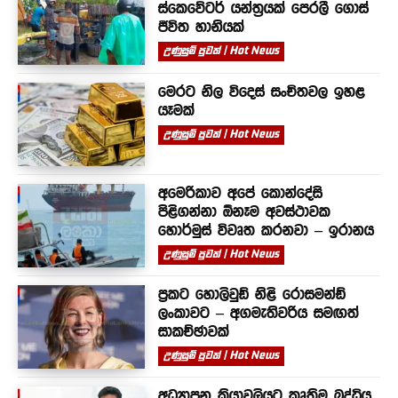
ස්කෙවේටර් යන්ත්‍රයක් පෙරලී ගොස්
ජීවිත හානියක්
උණුසුම් පුවත් | Hot News
මෙරට නිල විදෙස් සංචිතවල ඉහළ
යෑමක්
උණුසුම් පුවත් | Hot News
අමෙරිකාව අපේ කොන්දේසි
පිළිගන්නා ඕනෑම අවස්ථාවක
හොර්මුස් විවෘත කරනවා – ඉරානය
උණුසුම් පුවත් | Hot News
ප්‍රකට හොලිවුඩ් නිළි රොසමන්ඩ්
ලංකාවට – අගමැතිවරිය සමඟත්
සාකච්ඡාවක්
උණුසුම් පුවත් | Hot News
අධ්‍යාපන ක්‍රියාවලියට කෘත්‍රිම බුද්ධිය