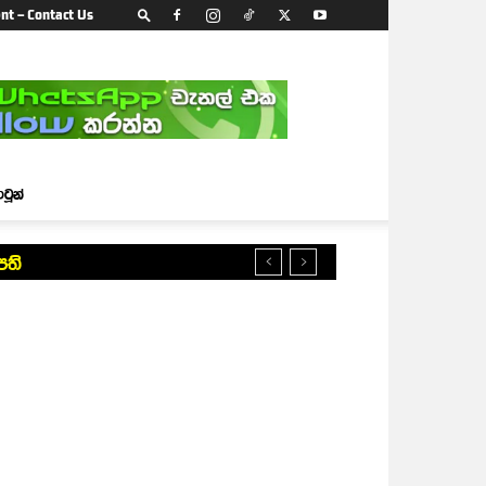
nt – Contact Us
ාටූන්
පති