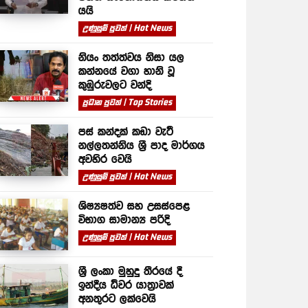
යයි
උණුසුම් පුවත් | Hot News
නියං තත්ත්වය නිසා යල
කන්නයේ වගා හානි වූ
කුඹුරුවලට වන්දි
ප්‍රධාන පුවත් | Top Stories
පස් කන්දක් කඩා වැටී
නල්ලතන්නිය ශ්‍රී පාද මාර්ගය
අවහිර වෙයි
උණුසුම් පුවත් | Hot News
ශිෂ්‍යෂත්ව සහ උසස්පෙළ
විභාග සාමාන්‍ය පරිදි
උණුසුම් පුවත් | Hot News
ශ්‍රී ලංකා මුහුදු තීරයේ දී
ඉන්දීය ධීවර යාත්‍රාවක්
අනතුරට ලක්වෙයි