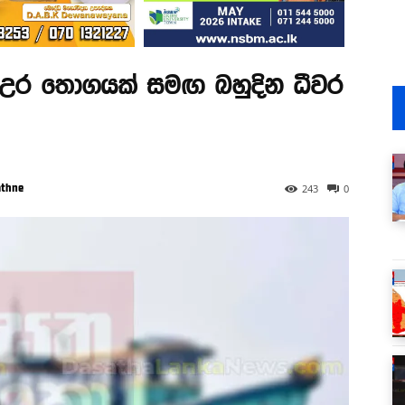
සැක උර තොගයක් සමඟ බහුදින ධීවර
athne
243
0