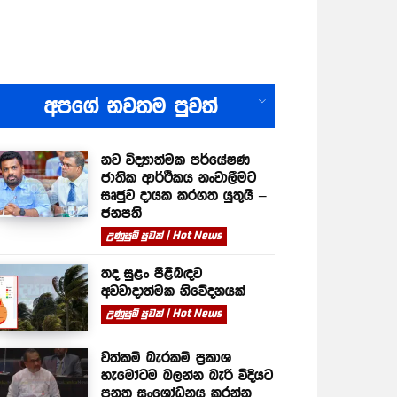
All
අපගේ නවතම පුවත්
නව විද්‍යාත්මක පර්යේෂණ
ජාතික ආර්ථිකය නංවාලීමට
සෘජුව දායක කරගත යුතුයි –
ජනපති
උණුසුම් පුවත් | Hot News
තද සුළං පිළිබඳව
අවවාදාත්මක නිවේදනයක්
උණුසුම් පුවත් | Hot News
වත්කම් බැරකම් ප්‍රකාශ
හැමෝටම බලන්න බැරි විදියට
පනත සංශෝධනය කරන්න