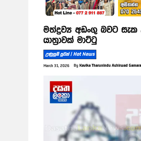
මත්ද්‍රව්‍ය අඩංගු බවට 
යාත්‍රාවක් මාට්ටු
උණුසුම් පුවත් | Hot News
By
Kavika Tharunindu Ashirwad Gamar
March 31, 2026