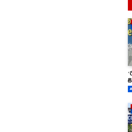
‘
ස
ක