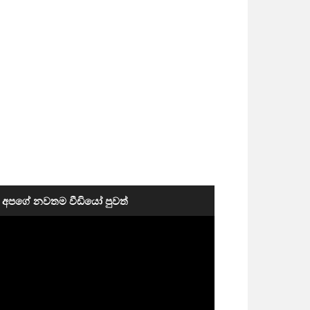
අපගේ නවතම වීඩියෝ පුවත්