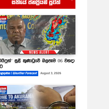
සතියේ ජනප්‍රියම පුවත්
00:52
ටයිෆූන්’ සුළි කුණාටුවේ බලපෑම 06 වනදා
ිට
ාළගුණය | Weather Forecast
August 3, 2026