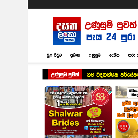
Dasatha
Lanka
News
මුල් පිටුව
ප්‍රධාන
උණුසුම්
දේශීය
තරු 
උණුසුම් පුවත්
නව විද්‍යාත්මක පර්ය