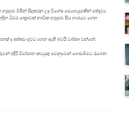
ික හමුදාව විසින් සිදුකරන ලද විශේෂ මෙහෙයුමකින් මත්ද්‍රව්‍ය
 ධීවර යාත්‍රාවක් නාවික හමුදාව සිය භාරයට ගෙන
දෙනෙක් ද අත්අඩංගුවට ගෙන ඇති බවයි වාර්තා වන්නේ.
කරුවන් ඉදිරි විමර්ශන කටයුතු වෙනුවෙන් ගොඩබිමට රැගෙන