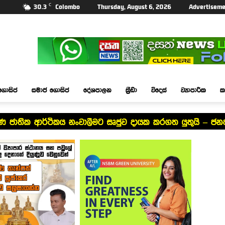
C
30.3
Colombo
Thursday, August 6, 2026
Advertiseme
ගොසිප්
සමාජ ගොසිප්
දේශපාලන
ක්‍රීඩා
විදෙස්
ව්‍යාපාරික
ක
ේෂණ ජාතික ආර්ථිකය නංවාලීමට සෘජුව දායක කරගත යුතුයි – ජන