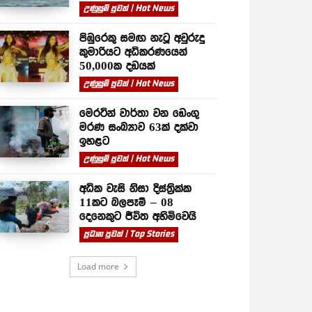
උණුසුම් පුවත් | Hot News
පිඹුරෙකු සමඟ නැටූ අවුරුදු
කුමාරියට අධිකරණයෙන්
50,000ක දඩයක්
උණුසුම් පුවත් | Hot News
මෙරටින් වාර්තා වන ඩෙංගු
මරණ සංඛ්‍යාව 63ක් දක්වා
ඉහළට
උණුසුම් පුවත් | Hot News
අධික වැසි නිසා දිස්ත්‍රික්ක
11කට බලපෑම් – 08
දෙනෙකුට ජීවිත අහිමිවෙයි
ප්‍රධාන පුවත් | Top Stories
Load more