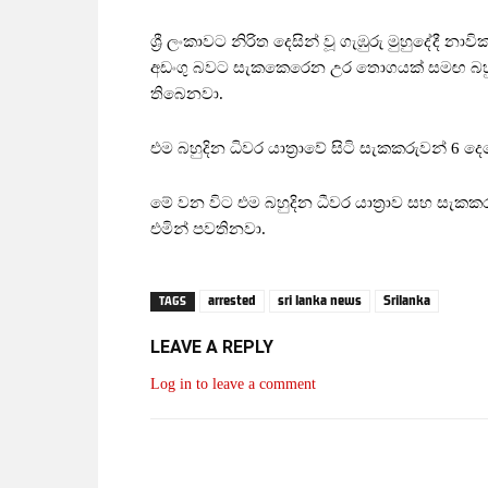
ශ්‍රී ලංකාවට නිරිත දෙසින් වූ ගැඹුරු මුහුදේදී නාව
අඩංගු බවට සැකකෙරෙන උර තොගයක් සමඟ බහුදින
තිබෙනවා.
එම බහුදින ධිවර යාත්‍රාවේ සිටි සැකකරුවන් 6 
මේ වන විට එම බහුදින ධීවර යාත්‍රාව සහ සැක
එමින් පවතිනවා.
arrested
sri lanka news
Srilanka
TAGS
LEAVE A REPLY
Log in to leave a comment