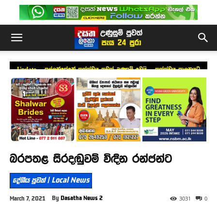
Update – පල්ලන්සේනේ තත්ත්වය තවත් උණුසුම් වෙයි – තත්ත්වය පාලනයට
කඳුළු ගෑස් ප්‍රහාර
බරපතළ සිරදඬුවම් විඳින රන්ජන්ට
දේශීය පුවත් | Local News
By
Dasatha News 2
March 7, 2021
3031
0