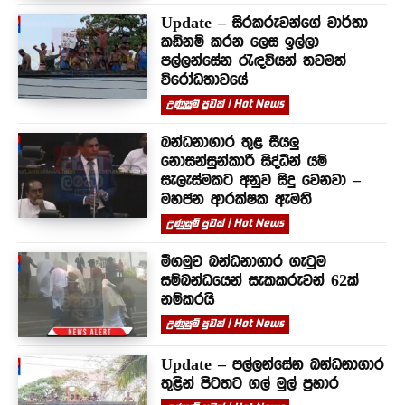
Update – සිරකරුවන්⁣ගේ වාර්තා
කඩිනම් කරන ලෙස ඉල්ලා
පල්ලන්සේන රැඳවියන් තවමත්
විරෝධතාවයේ
උණුසුම් පුවත් | Hot News
බන්ධනාගාර තුළ සියලු
නොසන්සුන්කාරී සිද්ධීන් යම්
සැලැස්මකට අනුව සිදු වෙනවා –
මහජන ආරක්ෂක ඇමති
උණුසුම් පුවත් | Hot News
මීගමුව බන්ධනාගාර ගැටුම
සම්බන්ධයෙන් සැකකරුවන් 62ක්
නම්කරයි
උණුසුම් පුවත් | Hot News
Update – පල්ලන්සේන බන්ධනාගාර
තුළින් පිටතට ගල් මුල් ප්‍රහාර