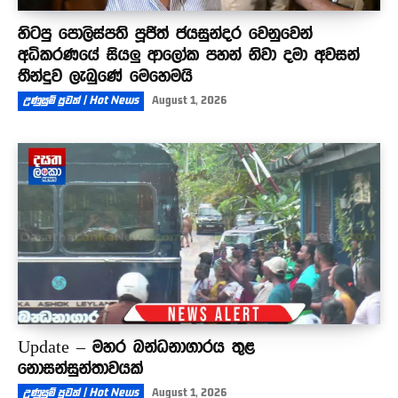
හිටපු පොලිස්පති පූජිත් ජයසුන්දර වෙනුවෙන්
අධිකරණයේ සියලු ආලෝක පහන් නිවා දමා අවසන්
තීන්දුව ලැබුණේ මෙහෙමයි
උණුසුම් පුවත් | Hot News
August 1, 2026
Update – මහර බන්ධනාගාරය තුළ
නොසන්සුන්තාවයක්
උණුසුම් පුවත් | Hot News
August 1, 2026