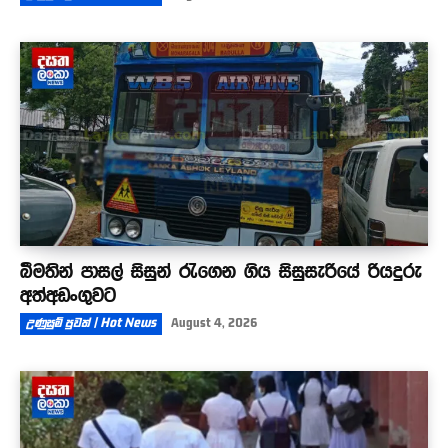
බීමතින් පාසල් සිසුන් රැගෙන ගිය සිසුසැරියේ රියදුරු
අත්අඩංගුවට
උණුසුම් පුවත් | Hot News
August 4, 2026