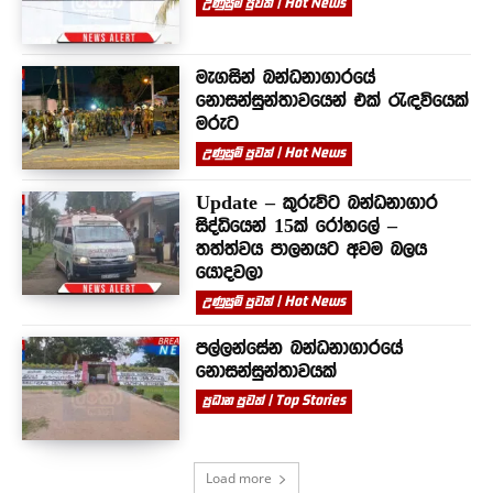
උණුසුම් පුවත් | Hot News
මැගසින් බන්ධනාගාරයේ
නොසන්සුන්තාවයෙන් එක් රැඳවියෙක්
මරුට
උණුසුම් පුවත් | Hot News
Update – කුරුවිට බන්ධනාගාර
සිද්ධියෙන් 15ක් රෝහලේ –
තත්ත්වය පාලනයට අවම බලය
යොදවලා
උණුසුම් පුවත් | Hot News
පල්ලන්සේන බන්ධනාගාරයේ
නොසන්සුන්තාවයක්
ප්‍රධාන පුවත් | Top Stories
Load more