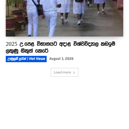
2025 උ.පෙළ විභාගයට අදාළ විශ්වවිද්‍යාල කඩඉම්
ලකුණු නිකුත් කෙරේ
උණුසුම් පුවත් | Hot News
August 1, 2026
Load more