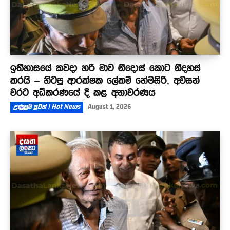
ඉතිහාසයේ කවදා හරි මාව නිදොස් කොට නිදහස්
කරයි – හිටපු ආරක්ෂක ලේකම් හේමසිරි, අවසන්
වරට අධිකරණයේ දී කළ අනාවරණය
උණුසුම් පුවත් | Hot News
August 1, 2026