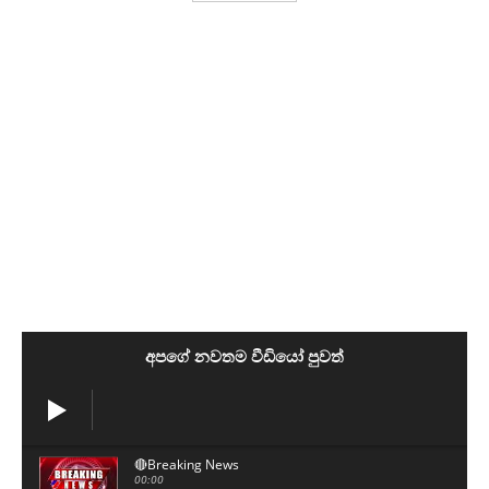
අපගේ නවතම වීඩියෝ පුවත්
🔴Breaking News
00:00