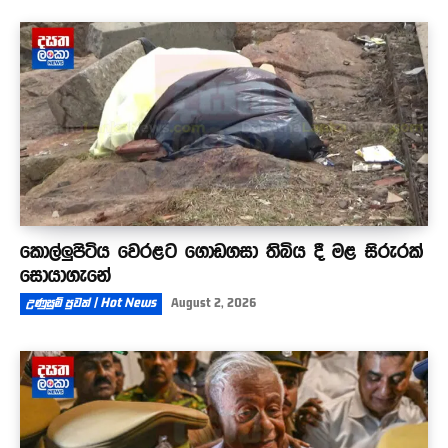
කොල්ලුපිටිය වෙරළට ගොඩගසා තිබිය දී මළ සිරුරක්
සොයාගැනේ
උණුසුම් පුවත් | Hot News
August 2, 2026