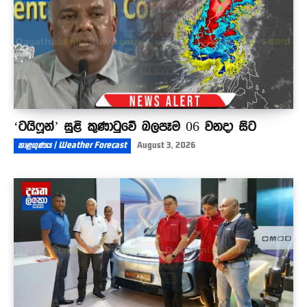
‘ටයිෆූන්’ සුළි කුණාටුවේ බලපෑම 06 වනදා සිට
කාළගුණය | Weather Forecast
August 3, 2026