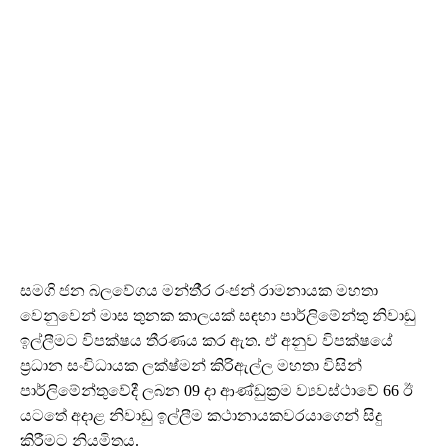
සමගි ජන බලවේගය මන්තී‍්‍ර රංජන් රාමනායක මහතා
වෙනුවෙන් මාස තුනක කාලයක් සඳහා පාර්ලිමේන්තු නිවාඩු
ඉල්ලීමට විපක්ෂය තීරණය කර ඇත. ඒ අනුව විපක්ෂයේ
ප‍්‍රධාන සංවිධායක ලක්ෂ්මන් කිරිඇල්ල මහතා විසින්
පාර්ලිමේන්තුවේදී ලබන 09 දා ආණ්ඩුක‍්‍රම ව්‍යවස්ථාවේ 66 ඊ
යටතේ අදාළ නිවාඩු ඉල්ලීම කථානායකවරයාගෙන් සිදු
කිරීමට නියමිතය.