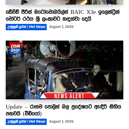
ඩේවිඩ් පීරිස් ඔටෝමොබයිල්ස් BAIC X3e ඉලෙක්ට්‍රික්
මෝටර් රථය ශ්‍රී ලංකාවට හඳුන්වා දෙයි
උණුසුම් පුවත් | Hot News
August 1, 2026
Update – රාගම පොලිස් බල ප්‍රදේශයට ඇඳිරි නීතිය
පනවයි (වීඩියෝ)
උණුසුම් පුවත් | Hot News
August 1, 2026