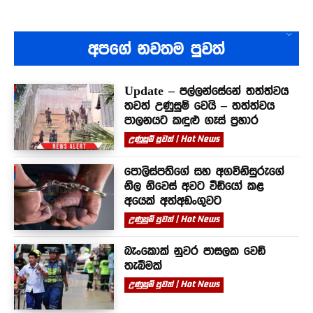
අපගේ නවතම පුවත්
Update – පල්ලන්සේනේ තත්ත්වය
තවත් උණුසුම් වෙයි – තත්ත්වය
පාලනයට කඳුළු ගෑස් ප්‍රහාර
උණුසුම් පුවත් | Hot News
පොලිස්පතිගේ සහ අගවිනිසුරුගේ
නිල නිවෙස් අවට වීඩියෝ කළ
අයෙක් අත්අඩංගුවට
උණුසුම් පුවත් | Hot News
බැංකොක් නුවර පාසලක වෙඩි
තැබීමක්
උණුසුම් පුවත් | Hot News