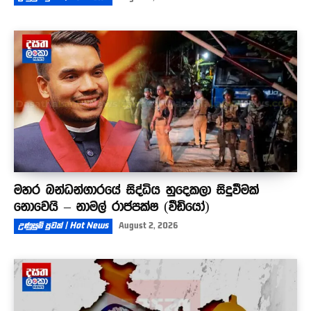
මහර බන්ධන්ගාරයේ සිද්ධිය හුදෙකලා සිදුවීමක්
නොවෙයි – නාමල් රාජපක්ෂ (වීඩියෝ)
උණුසුම් පුවත් | Hot News
August 2, 2026