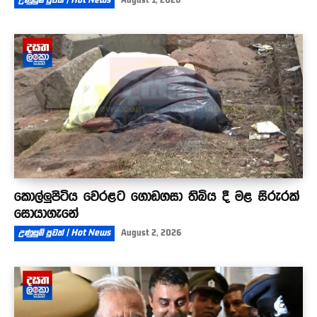
උණුසුම් පුවත් | Hot News
August 1, 2026
කොල්ලුපිටිය වෙරළට ගොඩගසා තිබිය දී මළ සිරුරක්
සොයාගැනේ
උණුසුම් පුවත් | Hot News
August 2, 2026