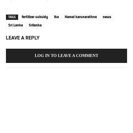
fertilizer subsidy
lka
Namal karunarathne
news
TAGS
Sri Lanka
Srilanka
LEAVE A REPLY
LOG IN TO LEAVE A COMMENT