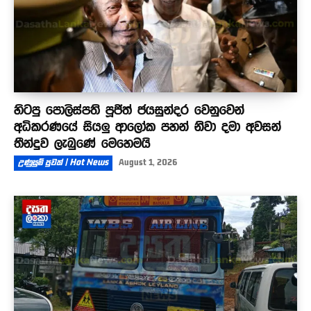
හිටපු පොලිස්පති පූජිත් ජයසුන්දර වෙනුවෙන්
අධිකරණයේ සියලු ආලෝක පහන් නිවා දමා අවසන්
තීන්දුව ලැබුණේ මෙහෙමයි
උණුසුම් පුවත් | Hot News
August 1, 2026