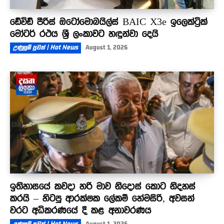
ඩේවිඩ් පීරිස් ඔටෝමොබයිල්ස් BAIC X3e ඉලෙක්ට්‍රික්
මෝටර් රථය ශ්‍රී ලංකාවට හඳුන්වා දෙයි
උණුසුම් පුවත් | Hot News
August 1, 2026
ඉතිහාසයේ කවදා හරි මාව නිදොස් කොට නිදහස්
කරයි – හිටපු ආරක්ෂක ලේකම් හේමසිරි, අවසන්
වරට අධිකරණයේ දී කළ අනාවරණය