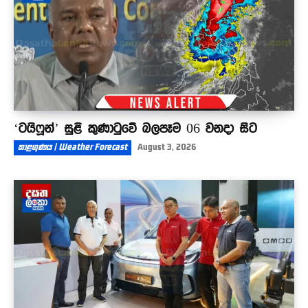
‘ටයිෆූන්’ සුළි කුණාටුවේ බලපෑම 06 වනදා සිට
කාළගුණය | Weather Forecast
August 3, 2026