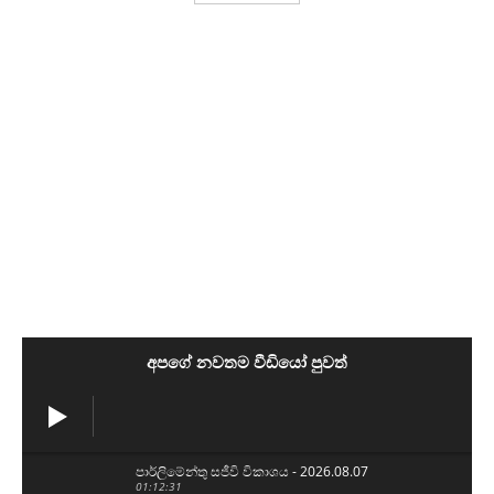
අපගේ නවතම වීඩියෝ පුවත්
පාර්ලිමේන්තු සජීවි විකාශය - 2026.08.07
01:12:31