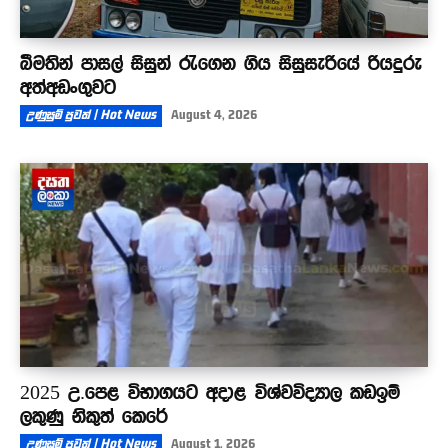
බීමතින් පාසල් සිසුන් රැගෙන ගිය සිසුසැරියේ රියදුරු
අත්අඩංගුවට
උණුසුම් පුවත් | Hot News
August 4, 2026
2025 උ.පෙළ විභාගයට අදාළ විශ්වවිද්‍යාල කඩඉම්
ලකුණු නිකුත් කෙරේ
උණුසුම් පුවත් | Hot News
August 1, 2026