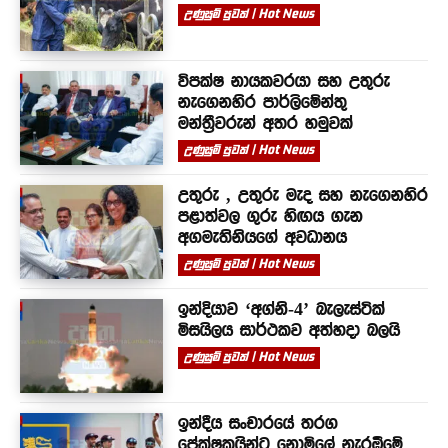
උණුසුම් පුවත් | Hot News
විපක්ෂ නායකවරයා සහ උතුරු
නැගෙනහිර පාර්ලිමේන්තු
මන්ත්‍රීවරුන් අතර හමුවක්
උණුසුම් පුවත් | Hot News
උතුරු , උතුරු මැද සහ නැගෙනහිර
පළාත්වල ගුරු හිඟය ගැන
අගමැතිනියගේ අවධානය
උණුසුම් පුවත් | Hot News
ඉන්දියාව ‘අග්නි-4’ බැලැස්ටික්
මිසයිලය සාර්ථකව අත්හදා බලයි
උණුසුම් පුවත් | Hot News
ඉන්දීය සංචාරයේ තරග
ප්‍රේක්ෂකයින්ට නොමිලේ නැරඹීමේ