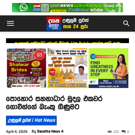
ප්‍රංශයෙන් ඉන්දියාවට ඩොලර් බිලියන 34ක Rafale ප්‍රහාරක ජෙට් යානා
යෝජනාවක්
පොහොර සහනාධාර මුදල එකවර
ගොවීන්ගේ බැංකු ගිණුමට
උණුසුම් පුවත් | Hot News
By
Dasatha News 4
April 4, 2026
223
0