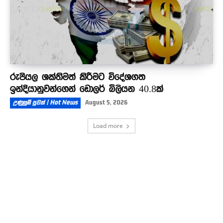
රුපියල ශක්තිමත් කිරීමට විදේශගත
ඉන්දියානුවන්ගෙන් ඩොලර් බිලියන 40.8ක්
උණුසුම් පුවත් | Hot News
August 5, 2026
Load more