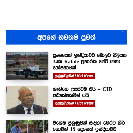
අපගේ නවතම පුවත්
ප්‍රංශයෙන් ඉන්දියාවට ඩොලර් බිලියන
34ක Rafale ප්‍රහාරක ජෙට් යානා
යෝජනාවක්
උණුසුම් පුවත් | Hot News
ශානිගේ උසස්වීම එයි – CID
අධ්‍යක්ෂකමින් යයි
උණුසුම් පුවත් | Hot News
විශේෂ පුහුණුවක් සඳහා මෙරට කිරි
ගොවීන් 19 දෙනෙක් ඉන්දියාවට