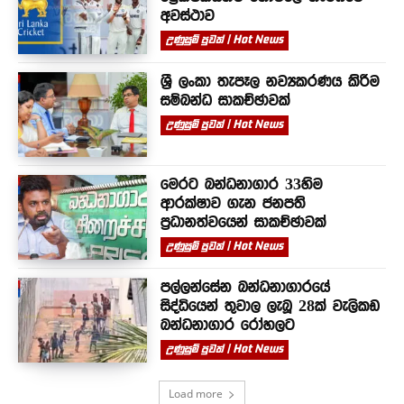
අවස්ථාව
උණුසුම් පුවත් | Hot News
ශ්‍රී ලංකා තැපෑල නව්‍යකරණය කිරීම
සම්බන්ධ සාකච්ඡාවක්
උණුසුම් පුවත් | Hot News
මෙරට බන්ධනාගාර 33හිම
ආරක්ෂාව ගැන ජනපති
ප්‍රධානත්වයෙන් සාකච්ඡාවක්
උණුසුම් පුවත් | Hot News
පල්ලන්සේන බන්ධනාගාරයේ
සිද්ධියෙන් තුවාල ලැබූ 28ක් වැලිකඩ
බන්ධනාගාර රෝහලට
උණුසුම් පුවත් | Hot News
Load more