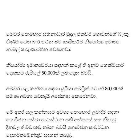
මෙවර පොහොර සහනාධාර මුදල එකවර ගොවීන්ගේ බැංකු
ගිණුම් වෙත බැර කරන බව කෘෂිකර්ම නියෝජ්‍ය අමාත්‍ය
නාමල් කරුණාරත්න පවසනවා.
නියෝජ්‍ය අමාත්‍යවරයා සඳහන් කළේ ඒ අනුව හෙක්ටයාර්
දෙකකට රුපියල් 50,000ක් ලබාදෙන බවයි.
මෙවර යල කන්නය සඳහා යූරියා මෙට්‍රික් ටොන් 80,000ක්
පමණ අවශ්‍ය වෙතැයි අපේක්ෂා කෙරෙනවා.
මේ අතර යල කන්නයට අවශ්‍ය පොහොර ලබාදීම සඳහා
ගොවිජන සේවා මධ්‍යස්ථාන සති අන්තයේ සහ නිවාඩු
දිනවලත් විවෘතව තබන බවයි ගොවිජන සංවර්ධන
දෙපාර්තමේන්තුව සඳහන් කළේ.