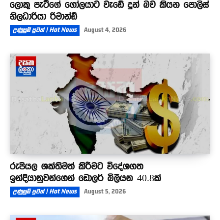
ලොකු පැටීගේ ගෝලයාට වැඩේ දුන් බව කියන පොලිස්
නිලධාරියා රිමාන්ඩ්
උණුසුම් පුවත් | Hot News
August 4, 2026
රුපියල ශක්තිමත් කිරීමට විදේශගත
ඉන්දියානුවන්ගෙන් ඩොලර් බිලියන 40.8ක්
උණුසුම් පුවත් | Hot News
August 5, 2026