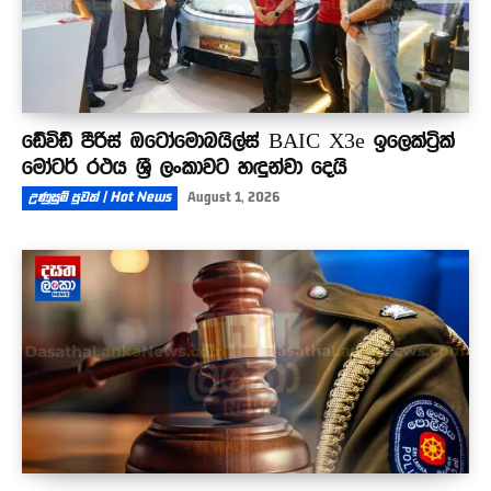
ඩේවිඩ් පීරිස් ඔටෝමොබයිල්ස් BAIC X3e ඉලෙක්ට්‍රික්
මෝටර් රථය ශ්‍රී ලංකාවට හඳුන්වා දෙයි
උණුසුම් පුවත් | Hot News
August 1, 2026