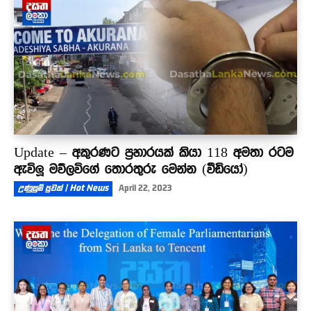
Update – අකුරණට ප්‍රහාරයක් කියා 118 අමතා රටම
ඇවිලූ මව්ලවිගේ තොරතුරු මෙන්න (වීඩියෝ)
උණුසුම් පුවත් | Hot News
April 22, 2023