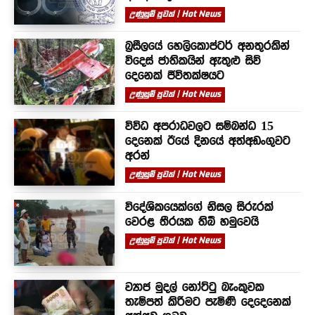
උණුසුම් පුවත් | Hot News
බ්‍රසීලයේ හෙලිකොප්ටර් අනතුරකින්
විදෙස් ජාතිකයින් ඇතුළු සිව්
දෙනෙක් ජීවිතක්ෂයට
උණුසුම් පුවත් | Hot News
විවිධ අපරාධවලට සම්බන්ධ 15
දෙනෙක් ඊයේ දිනයේ අත්අඩංගුවට
අරන්
උණුසුම් පුවත් | Hot News
විදේශිකයෙක්ගේ නිසල සිරුරක්
වෙරළ තීරයක තිබී හමුවෙයි
උණුසුම් පුවත් | Hot News
ව්‍යාජ මුදල් නෝට්ටු බැංකුවක
තැම්පත් කිරීමට පැමිණි දෙදෙනෙක්