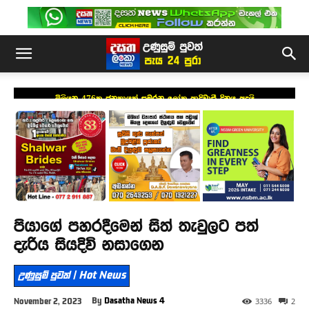
මිලියන 476ක ජනකායක් සමරන ලෝක ආදිවාසී දිනය අදයි
පියාගේ පහරදීමෙන් සිත් තැවුලට පත්
දැරිය සියදිවි නසාගෙන
උණුසුම් පුවත් | Hot News
By
Dasatha News 4
November 2, 2023
3336
2