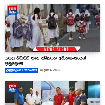
පාසල් නිවාඩුව ගැන අධ්‍යාපන අමාත්‍යාංශයෙන්
දැනුම්දීමක්
උණුසුම් පුවත් | Hot News
August 6, 2026