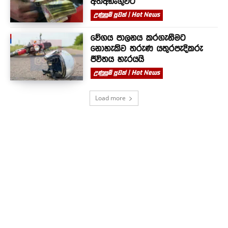
අත්අඩංගුවට
උණුසුම් පුවත් | Hot News
වේගය පාලනය කරගැනීමට
නොහැකිව තරුණ යතුරපැදිකරු
ජීවිතය හැරයයි
උණුසුම් පුවත් | Hot News
Load more