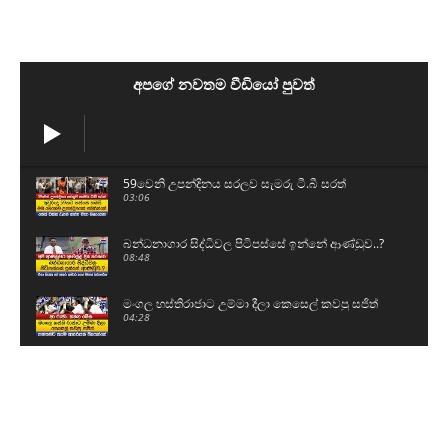
අපගේ නවතම වීඩියෝ පුවත්
59වෙනි උපන්දිනය සරලව සැමරු ටී.බී සරත්
03:06
බන්ධනාගාර සිද්ධිවල පිටිපස්සේ ඉන්නේ ආණ්ඩුව..?
08:48
මංගල හස්තිරාජාට උම්මා දීලා කෙසෙල් කවපු සජිත්
04:28
5 වසරේ ශිෂ්‍යත්වය නැතිකරන්න එපා - මේ වගේ
විභාග තියන්න ඕනේ
01:26
හිටපු පොලිස්පති පූජිත් ජයසුන්දරට සෙත්පතා විශේෂ
බෝධි පූජාවක්