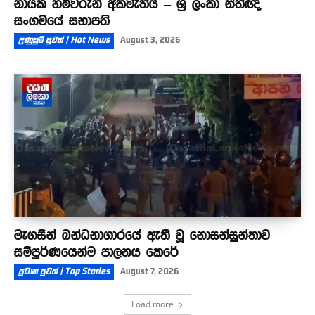
නායක හිමිවරුන් අකමැතියි – ශ්‍රී ලංකා නීතිඥ
සංගමයේ සභාපති
උණුසුම් පුවත් | Hot News
August 3, 2026
මැගසින් බන්ධනාගාරයේ ඇති වූ නොසන්සුන්තාව
සම්පූර්ණයෙන්ම පාලනය කෙරේ
ප්‍රධාන පුවත් | Top Stories
August 7, 2026
Load more