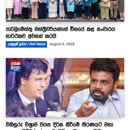
පාර්ලිමේන්තු මන්ත්‍රීවරියන්ගේ චීනයේ කළ සංචාරය
සාර්ථකව අවසන් කරයි
උණුසුම් පුවත් | Hot News
August 4, 2026
විනිසුරු විශ්‍රාම වයස දිර්ඝ කිරීමේ තීරණයට මහා