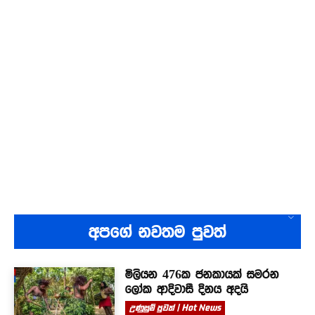
අපගේ නවතම පුවත්
මිලියන 476ක ජනකායක් සමරන
ලෝක ආදිවාසී දිනය අදයි
උණුසුම් පුවත් | Hot News