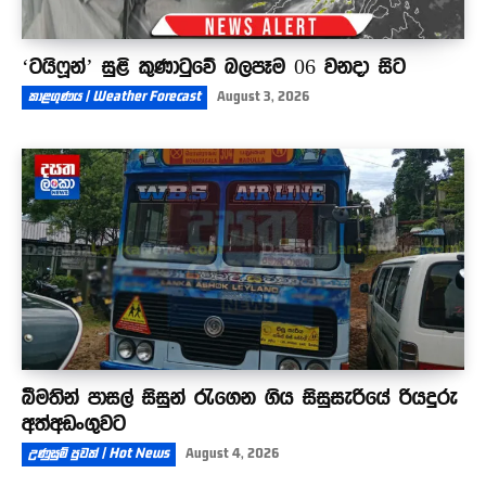
‘ටයිෆූන්’ සුළි කුණාටුවේ බලපෑම 06 වනදා සිට
කාළගුණය | Weather Forecast
August 3, 2026
බීමතින් පාසල් සිසුන් රැගෙන ගිය සිසුසැරියේ රියදුරු
අත්අඩංගුවට
උණුසුම් පුවත් | Hot News
August 4, 2026