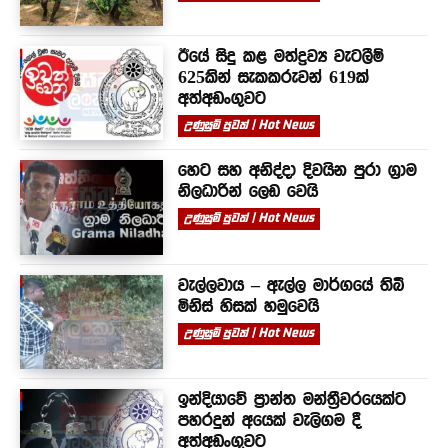
ඊයේ සිදු කළ මත්ද්‍රව්‍ය වැටලීම්
625කින් සැකකරුවන් 619ක්
අත්අඩංගුවට
උණුසුම් පුවත් | Hot News
හෙට සහ අනිද්දා දිවයින පුරා ග්‍රාම
නිලධාරින් ලෙඩ වෙයි
උණුසුම් පුවත් | Hot News
වැල්ලවාය – ඇල්ල මාර්ගයේ තිබී
මිනිස් හිසක් හමුවෙයි
උණුසුම් පුවත් | Hot News
ඉන්දියාවේ ප්‍රාන්ත මන්ත්‍රීවරයෙක්ට
පහරදුන් අයෙක් වැලිගම දී
අත්අඩංගුවට