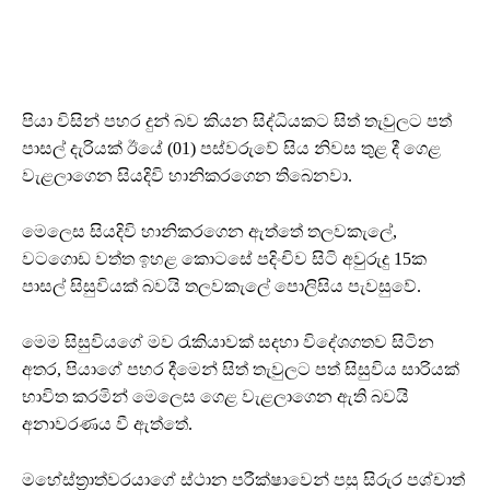
පියා විසින් පහර දුන් බව කියන සිද්ධියකට සිත් තැවුලට පත්
පාසල් දැරියක් ඊයේ (01) පස්වරුවේ සිය නිවස තුළ දී ගෙළ
වැළලාගෙන සියදිවි හානිකරගෙන තිබෙනවා.
මෙලෙස සියදිවි හානිකරගෙන ඇත්තේ තලවකැලේ,
වටගොඩ වත්ත ඉහළ කොටසේ පදිංචිව සිටි අවුරුදු 15ක
පාසල් සිසුවියක් බවයි තලවකැලේ පොලිසිය පැවසුවේ.
මෙම සිසුවියගේ මව රැකියාවක් සදහා විදේශගතව සිටින
අතර, පියාගේ පහර දීමෙන් සිත් තැවුලට පත් සිසුවිය සාරියක්
භාවිත කරමින් මෙලෙස ගෙළ වැළලාගෙන ඇති බවයි
අනාවරණය වී ඇත්තේ.
මහේස්ත්‍රාත්වරයාගේ ස්ථාන පරීක්ෂාවෙන් පසු සිරුර පශ්චාත්