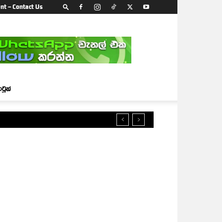
nt – Contact Us
ාටූන්