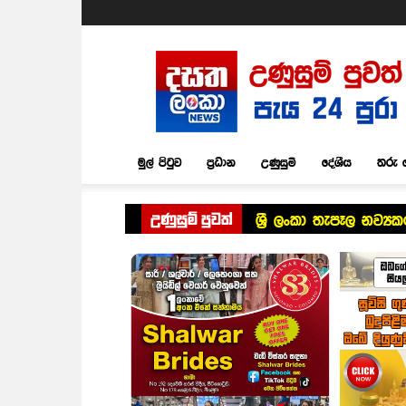
Dasatha
Lanka
News
මුල් පිටුව
ප්‍රධාන
උණුසුම්
දේශීය
තරු 
උණුසුම් පුවත්
ශ්‍රී ලංකා තැපෑල නව්‍