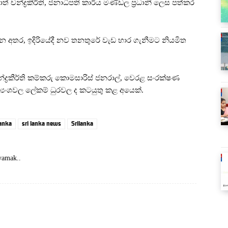
් චන්ද්‍රකීර්ති, ජනාධිපති කාර්ය මණ්ඩල ප්‍රධානී ලෙස පත්කර
වන අතර, ඉදිරියේදී නව තනතුරේ වැඩ භාර ගැනීමට නියමිත
න්ද්‍රකීර්ති කම්කරු කොමසාරිස් ජනරාල්, වෙරළ සංරක්ෂණ
ත්‍යංශවල ලේකම් ධුරවල ද කටයුතු කළ අයෙක්.
Lanka
sri lanka news
Srilanka
yamak..