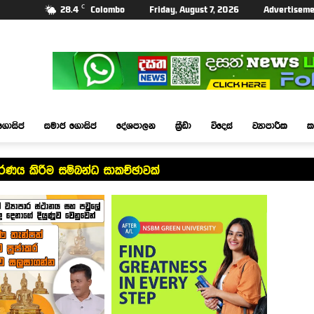
C
28.4
Colombo
Friday, August 7, 2026
Advertiseme
ගොසිප්
සමාජ ගොසිප්
දේශපාලන
ක්‍රීඩා
විදෙස්
ව්‍යාපාරික
ක
යකරණය කිරීම සම්බන්ධ සාකච්ඡාවක්