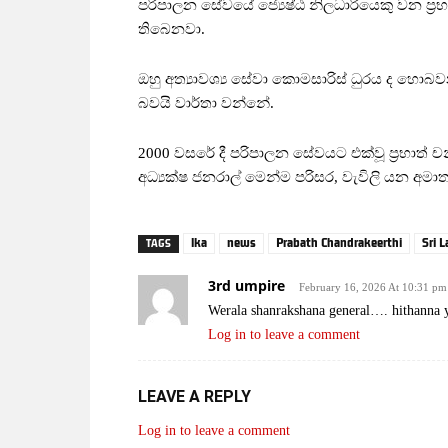
පරිපාලන සේවයේ ජ්‍යෙෂ්ඨ නිලධාරියෙකු වන ප්‍රභාත
තිබෙනවා.
ඔහු අත්‍යාවශ්‍ය සේවා කොමසාරිස් ධුරය ද හොබ
බවයි වාර්තා වන්නේ.
2000 වසරේ දී පරිපාලන සේවයට එක්වූ ප්‍රභාත් ච
අධ්‍යක්ෂ ජනරාල් මෙන්ම පරිසර, වැවිලි යන අමා
lka
news
Prabath Chandrakeerthi
Sri 
TAGS
3rd umpire
February 16, 2026 At 10:31 pm
Werala shanrakshana general…. hithanna 
Log in to leave a comment
LEAVE A REPLY
Log in to leave a comment