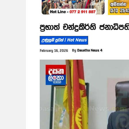
ප්‍රභාත් චන්ද්‍රකීර්ති ජනාධ
උණුසුම් පුවත් | Hot News
By
Dasatha News 4
February 16, 2026