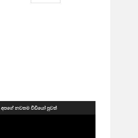
අපගේ නවතම වීඩියෝ පුවත්