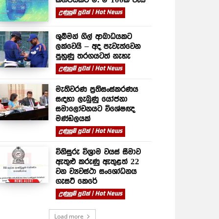
උණුසුම් පුවත් | Hot News
ශුබ්මන් ගිල් ආබාධයකට
ලක්වෙයි – අද පැවැත්වෙන
පුහුණු තරගයටත් නැහැ
උණුසුම් පුවත් | Hot News
මැතිවරණ ප්‍රතිසංස්කරණය
සඳහා ලැබුණු යෝජනා
සමාලෝචනයට විශේෂඥ
මණ්ඩලයක්
උණුසුම් පුවත් | Hot News
විනිසුරු විශ්‍රාම වයස් සීමාව
ඇතුළු කරුණු ඇතුළත් 22
වන ව්‍යවස්ථා සංශෝධනය
ගැසට් කෙරේ
උණුසුම් පුවත් | Hot News
Load more