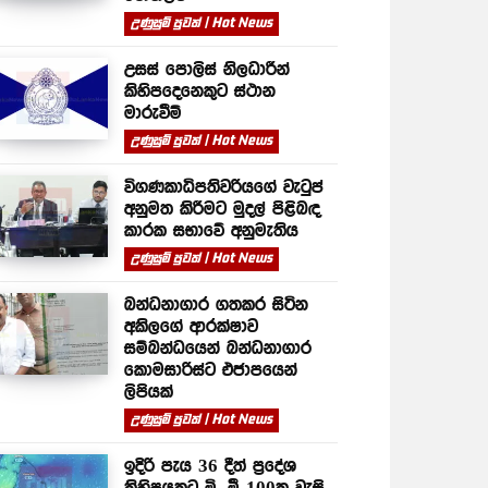
උණුසුම් පුවත් | Hot News
උසස් පොලිස් නිලධාරීන්
කිහිපදෙනෙකුට ස්ථාන
මාරුවීම්
උණුසුම් පුවත් | Hot News
විගණකාධිපතිවරියගේ වැටුප්
අනුමත කිරීමට මුදල් පිළිබඳ
කාරක සභාවේ අනුමැතිය
උණුසුම් පුවත් | Hot News
බන්ධනාගාර ගතකර සිටින
අකිලගේ ආරක්ෂාව
සම්බන්ධයෙන් බන්ධනාගාර
කොමසාරිස්ට එජාපයෙන්
ලිපියක්
උණුසුම් පුවත් | Hot News
ඉදිරි පැය 36 දීත් ප්‍රදේශ
කිහිපයකට මි. මී 100ක වැසි