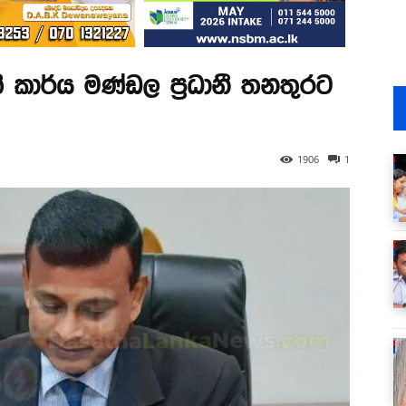
ිපති කාර්ය මණ්ඩල ප්‍රධානී තනතුරට
1906
1