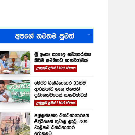
All
අපගේ නවතම පුවත්
ශ්‍රී ලංකා තැපෑල නව්‍යකරණය
කිරීම සම්බන්ධ සාකච්ඡාවක්
උණුසුම් පුවත් | Hot News
මෙරට බන්ධනාගාර 33හිම
ආරක්ෂාව ගැන ජනපති
ප්‍රධානත්වයෙන් සාකච්ඡාවක්
උණුසුම් පුවත් | Hot News
පල්ලන්සේන බන්ධනාගාරයේ
සිද්ධියෙන් තුවාල ලැබූ 28ක්
වැලිකඩ බන්ධනාගාර
රෝහලට