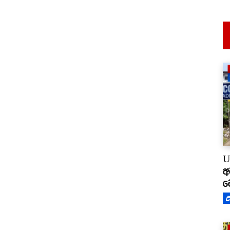
U
අ
ම
උ