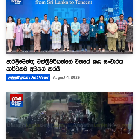
පාර්ලිමේන්තු මන්ත්‍රීවරියන්ගේ චීනයේ කළ සංචාරය
සාර්ථකව අවසන් කරයි
උණුසුම් පුවත් | Hot News
August 4, 2026