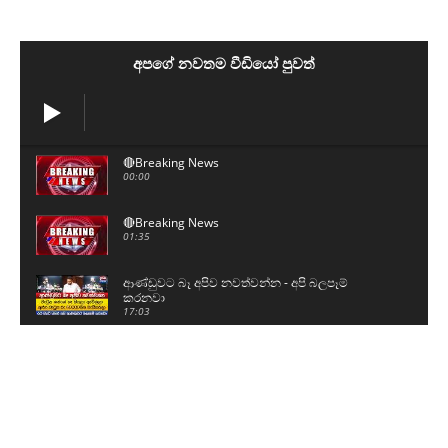
අපගේ නවතම වීඩියෝ පුවත්
🔴Breaking News
00:00
🔴Breaking News
01:35
ආණ්ඩුවට බෑ අපිව නවත්වන්න - අපි බලපෑම්
කරනවා
17:03
ග්‍රාම නිලධාරීන්ට ලෙඩ වෙයි - දැවැන්ත වැඩ
වර්ජනයක
00:49
ඉස්සරහට රැල්ලක් ඇතිවෙයි - අපි ඒකට නායකත්වය
දෙනවා
01:24