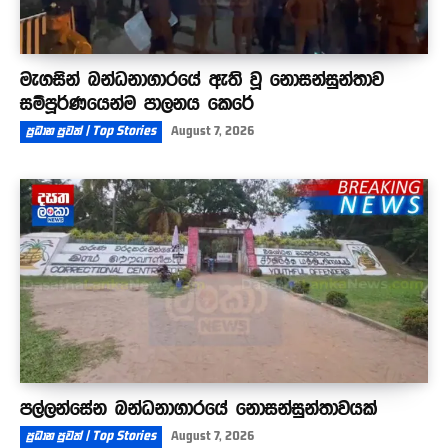
මැගසින් බන්ධනාගාරයේ ඇති වූ නොසන්සුන්තාව
සම්පූර්ණයෙන්ම පාලනය කෙරේ
ප්‍රධාන පුවත් | Top Stories
August 7, 2026
පල්ලන්සේන බන්ධනාගාරයේ නොසන්සුන්තාවයක්
ප්‍රධාන පුවත් | Top Stories
August 7, 2026