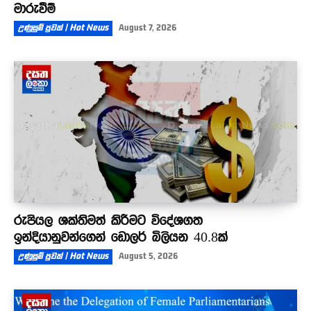
මාරුවීම්
උණුසුම් පුවත් | Hot News
August 7, 2026
රුපියල ශක්තිමත් කිරීමට විදේශගත
ඉන්දියානුවන්ගෙන් ඩොලර් බිලියන 40.8ක්
උණුසුම් පුවත් | Hot News
August 5, 2026