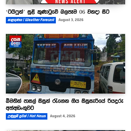
‘ටයිෆූන්’ සුළි කුණාටුවේ බලපෑම 06 වනදා සිට
කාළගුණය | Weather Forecast
August 3, 2026
බීමතින් පාසල් සිසුන් රැගෙන ගිය සිසුසැරියේ රියදුරු
අත්අඩංගුවට
උණුසුම් පුවත් | Hot News
August 4, 2026