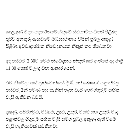
කාලගුණ විද්‍යා දෙපාර්තමේන්තුවේ ස්වභාවික විපත් පිළිබඳ
පූර්ව අනතුරු ඇඟවීමේ මධ්‍යස්ථානය විසින් ප්‍රබල අකුණු
පිළිබඳ අවවාදාත්මක නිවේදනයක් නිකුත් කර තිබෙනවා.
අද පස්වරු 2.30ට මෙම නිවේදනය නිකුත් කර ඇත්තේ අද රාත්‍රී
11.30 තෙක් වලංගු වන ආකාරයෙන්.
එම නිවේදනයේ දැක්වෙන්නේ දිවයිනේ බොහෝ පළාත්වල
පස්වරු 2න් පමණ පසු තැනින් තැන වැසි හෝ ගිගුරුම් සහිත
වැසි ඇතිවන බවයි.
දකුණු, සබරගමුව, මධ්‍යම, ඌව, උතුර, වයඹ සහ උතුරු මැද
පළාත්වල ගිගුරුම් සහිත වැසි සමග ප්‍රබල අකුණු ඇති වීමේ
වැඩි හැකියාවක් පවතිනවා.