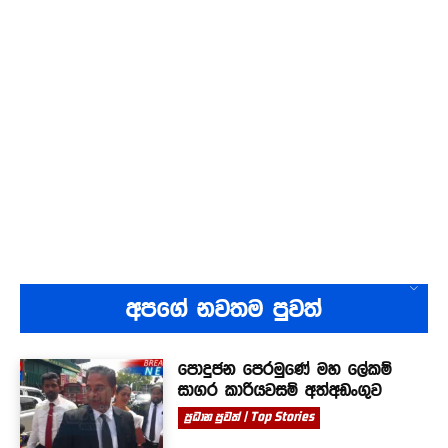
අපගේ නවතම පුවත්
පොදුජන පෙරමුණේ මහ ලේකම්
සාගර කාරියවසම් අත්අඩංගුව
ප්‍රධාන පුවත් | Top Stories