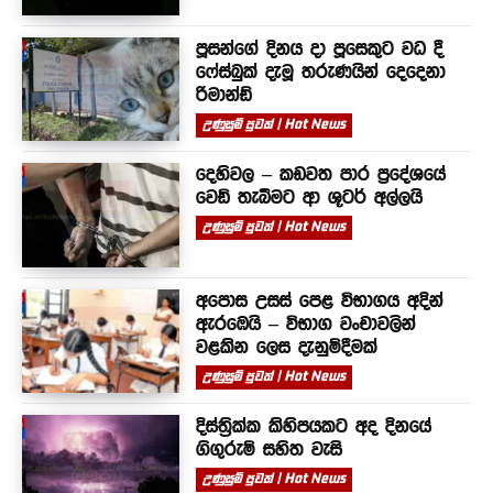
පූසන්ගේ දිනය දා පූසෙකුට වධ දී
ෆේස්බුක් දැමූ තරුණයින් දෙදෙනා
රිමාන්ඩ්
උණුසුම් පුවත් | Hot News
දෙහිවල – කඩවත පාර ප්‍රදේශයේ
වෙඩි තැබීමට ආ ශූටර් අල්ලයි
උණුසුම් පුවත් | Hot News
අපොස උසස් පෙළ විභාගය අදින්
ඇරඹෙයි – විභාග වංචාවලින්
වළකින ලෙස දැනුම්දීමක්
උණුසුම් පුවත් | Hot News
දිස්ත්‍රික්ක කිහිපයකට අද දිනයේ
ගිගුරුම් සහිත වැසි
උණුසුම් පුවත් | Hot News