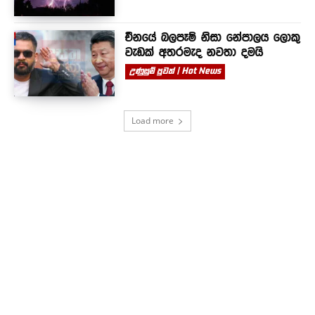
චීනයේ බලපෑම් නිසා නේපාලය ලොකු
වැඩක් අතරමැද නවතා දමයි
උණුසුම් පුවත් | Hot News
Load more