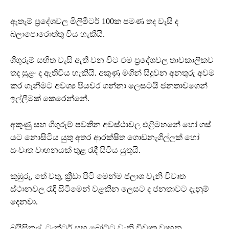
ඇතැම් ප්‍රදේශවල මිලිමීටර් 100ක පමණ තද වැසි ද
බලාපොරොත්තු විය හැකියි.
ගිගුරුම් සහිත වැසි ඇති වන විට එම ප්‍රදේශවල තාවකාලිකව
තද සුළං ද ඇතිවිය හැකියි. අකුණු මගින් සිදුවන අනතුරු අවම
කර ගැනීමට අවශ්‍ය පියවර ගන්නා ලෙසටයි ජනතාවගෙන්
ඉල්ලීමක් කෙරෙන්නේ.
අකුණු සහ ගිගුරුම් පවතින අවස්ථාවල එළිමහනේ හෝ ගස්
යට නොසිටිය යුතු අතර ආරක්ෂිත ගොඩනැගිල්ලක් හෝ
සංවෘත වාහනයක් තුළ රැඳී සිටිය යුතුයි.
කුඹුරු, තේ වතු, ක්‍රීඩා පිටි මෙන්ම ජලාශ වැනි විවෘත
ස්ථානවල රැඳී සිටීමෙන් වළකින ලෙසට ද ජනතාවට දැනුම්
දෙනවා.
බයිසිකල්, ට්‍රැක්ටර් සහ බෝට්ටු වැනි විවෘත වාහන