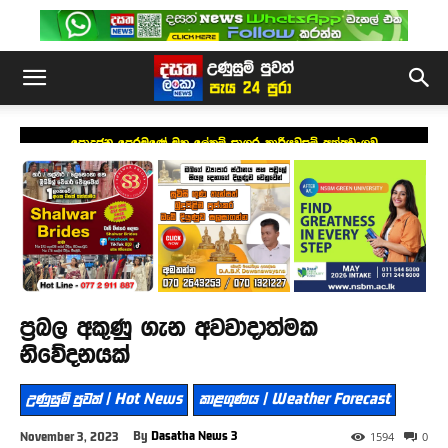
පොදුජන පෙරමුණේ මහ ලේකම් සාගර කාරියවසම් අත්අඩංගුව
ප්‍රබල අකුණු ගැන අවවාදාත්මක
නිවේදනයක්
උණුසුම් පුවත් | Hot News
කාළගුණය | Weather Forecast
By
Dasatha News 3
November 3, 2023
1594
0