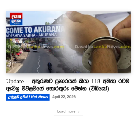
Update – අකුරණට ප්‍රහාරයක් කියා 118 අමතා රටම
ඇවිලූ මව්ලවිගේ තොරතුරු මෙන්න (වීඩියෝ)
උණුසුම් පුවත් | Hot News
April 22, 2023
Load more