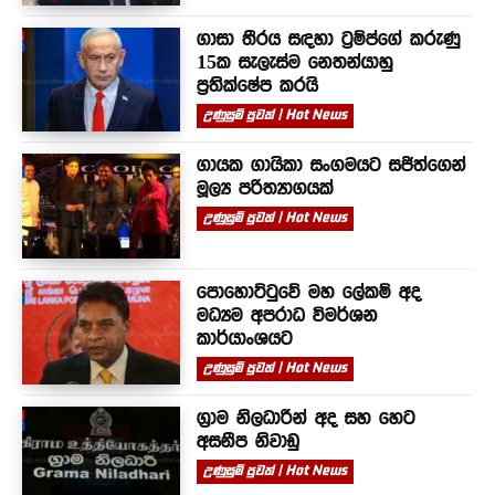
ගාසා තීරය සඳහා ට්‍රම්ප්ගේ කරුණු
15ක සැලැස්ම නෙතන්යාහු
ප්‍රතික්ෂේප කරයි
උණුසුම් පුවත් | Hot News
ගායක ගායිකා සංගමයට සජිත්ගෙන්
මූල්‍ය පරිත්‍යාගයක්
උණුසුම් පුවත් | Hot News
පොහොට්ටුවේ මහ ලේකම් අද
මධ්‍යම අපරාධ විමර්ශන
කාර්යාංශයට
උණුසුම් පුවත් | Hot News
ග්‍රාම නිලධාරීන් අද සහ හෙට
අසනීප නිවාඩු
උණුසුම් පුවත් | Hot News