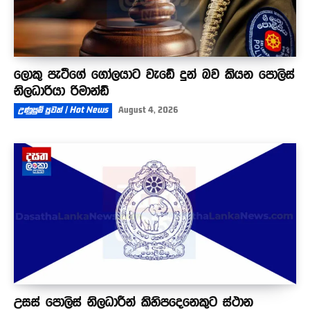
ලොකු පැටීගේ ගෝලයාට වැඩේ දුන් බව කියන පොලිස්
නිලධාරියා රිමාන්ඩ්
උණුසුම් පුවත් | Hot News
August 4, 2026
උසස් පොලිස් නිලධාරීන් කිහිපදෙනෙකුට ස්ථාන