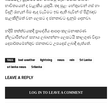
භාවිතයෙන් ද වැළකිය යුතුයි. තද සුළං හේතුවෙන් ගස් හා
විදුලි රැහැන් බිම ඇද වැටීමට ඉඩ ඇති බැවින් ඒ පිළිබඳව
සැලකිලිමත් වන ලෙසට ද ජනතාවට දැනුම් දෙනවා.
හදිසි තත්ත්වයකදී ප්‍රාදේශීය ආපදා කලමනාකරණ
නිලධාරීන්ගේ සහාය ලබාගන්නා ලෙසටයි කාලගුණ විද්‍යා
දෙපාර්තමේන්තුව ජනතාවට උපදෙස් ලබාදී ඇත්තේ.
bad weather
lightning
news
rain
Sri Lanka
TAGS
sri lanka news
Srilanka
LEAVE A REPLY
LOG IN TO LEAVE A COMMENT