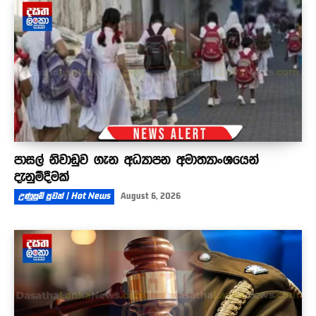
පාසල් නිවාඩුව ගැන අධ්‍යාපන අමාත්‍යාංශයෙන්
දැනුම්දීමක්
උණුසුම් පුවත් | Hot News
August 6, 2026