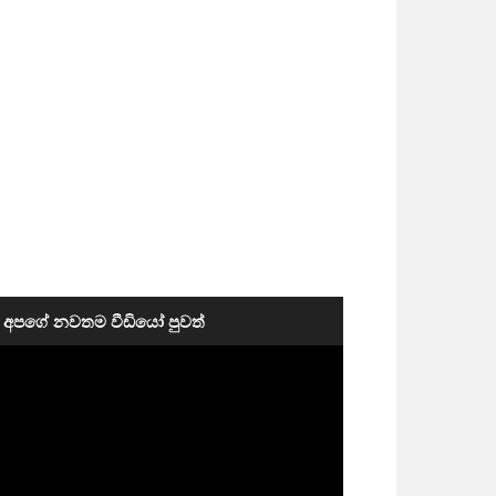
අපගේ නවතම වීඩියෝ පුවත්