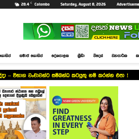
C
28.4
Colombo
Saturday, August 8, 2026
Advertiseme
ගොසිප්
සමාජ ගොසිප්
දේශපාලන
ක්‍රීඩා
විදෙස්
ව්‍යාපාරික
ක
්දා – විභාග වංචාවන්ට සම්බන්ධ කටයුතු නම් කරන්න එපා !