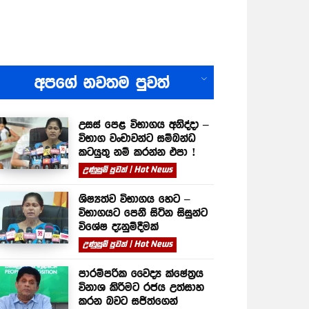
All
අපගේ නවතම පුවත්
උසස් පෙළ විභාගය අනිද්දා –
විභාග වංචාවන්ට සම්බන්ධ
කටයුතු නම් කරන්න එපා !
උණුසුම් පුවත් | Hot News
ශිෂ්‍යත්ව විභාගය හෙට –
විභාගයට පෙනී සිටින සිසුන්ට
විශේෂ දැනුම්දීමක්
උණුසුම් පුවත් | Hot News
පාරම්පරික වෛද්‍ය ක්ෂේත්‍රය
විනාශ කිරීමට රජය උත්සාහ
කරන බවට සජිත්ගෙන්