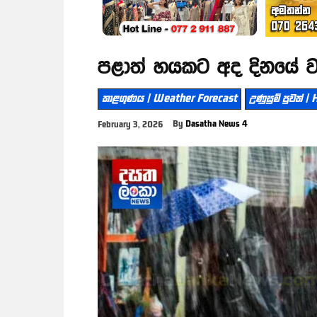
පළාත් හයකට අද දිනයේ වැ
කාළගුණය | Weather Forecast
උණුසුම් පුවත් 
By
Dasatha News 4
February 3, 2026