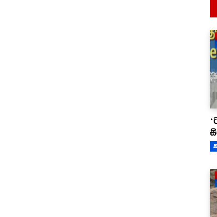
‘
ස
ක