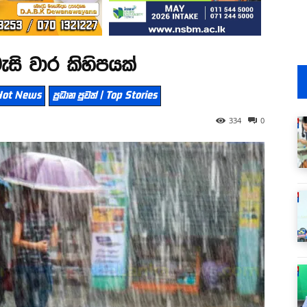
සි වාර කිහිපයක්
| Hot News
ප්‍රධාන පුවත් | Top Stories
334
0