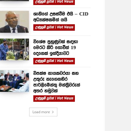
උණුසුම් පුවත් | Hot News
ශානිගේ උසස්වීම එයි – CID
අධ්‍යක්ෂකමින් යයි
උණුසුම් පුවත් | Hot News
විශේෂ පුහුණුවක් සඳහා
මෙරට කිරි ගොවීන් 19
දෙනෙක් ඉන්දියාවට
උණුසුම් පුවත් | Hot News
විපක්ෂ නායකවරයා සහ
උතුරු නැගෙනහිර
පාර්ලිමේන්තු මන්ත්‍රීවරුන්
අතර හමුවක්
උණුසුම් පුවත් | Hot News
Load more