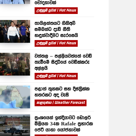
චෝදනාවක්
උණුසුම් පුවත් | Hot News
තායිලන්තයට ගිනිඅවි
සම්බන්ධ දැඩි නීති
හඳුන්වාදීමට සැරසෙයි
උණුසුම් පුවත් | Hot News
වත්තල – පල්ලියවත්තේ වෙඩි
තැබීමේ සිද්ධියේ වෙඩික්කරු
අල්ලයි
උණුසුම් පුවත් | Hot News
පළාත් තුනකට සහ දිස්ත්‍රික්ක
හතරකට අද වැසි
කාළගුණය | Weather Forecast
ප්‍රංශයෙන් ඉන්දියාවට ඩොලර්
බිලියන 34ක Rafale ප්‍රහාරක
ජෙට් යානා යෝජනාවක්