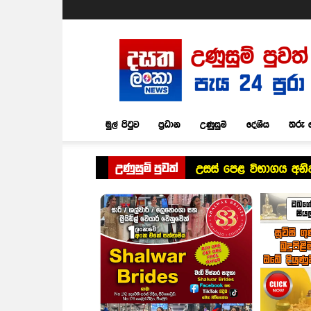
Dasatha
Lanka
News
මුල් පිටුව
ප්‍රධාන
උණුසුම්
දේශීය
තරු 
උණුසුම් පුවත්
උසස් පෙළ විභාගය අනිද