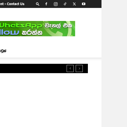
nt – Contact Us
ාටූන්