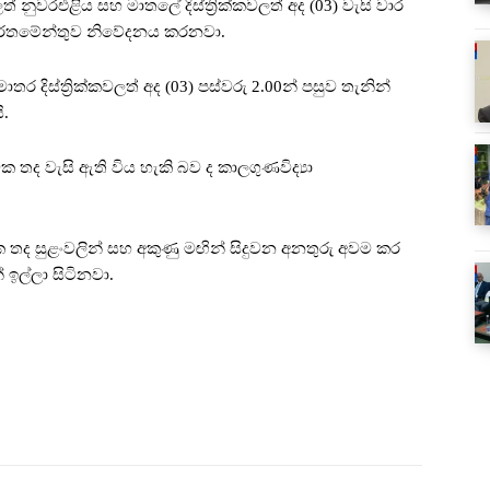
 නුවරඑළිය සහ මාතලේ දිස්ත්‍රික්කවලත් අද (03) වැසි වාර
ෙපාර්තමේන්තුව නිවේදනය කරනවා.
 දිස්ත්‍රික්කවලත් අද (03) පස්වරු 2.00න් පසුව තැනින්
ි.
 තද වැසි ඇති විය හැකි බව ද කාලගුණවිද්‍යා
ක තද සුළංවලින් සහ අකුණු මඟින් සිදුවන අනතුරු අවම කර
ඉල්ලා සිටිනවා.