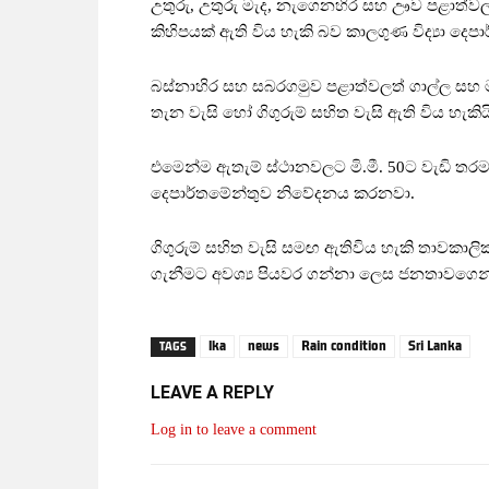
උතුරු, උතුරු මැද, නැගෙනහිර සහ ඌව පළාත්වලත්
කිහිපයක් ඇති විය හැකි බව කාලගුණ විද්‍යා ද
බස්නාහිර සහ සබරගමුව පළාත්වලත් ගාල්ල සහ මාතර
තැන වැසි හෝ ගිගුරුම් සහිත වැසි ඇති විය හැකිය
එමෙන්ම ඇතැම් ස්ථානවලට මි.මී. 50ට වැඩි තරමක
දෙපාර්තමේන්තුව නිවේදනය කරනවා.
ගිගුරුම් සහිත වැසි සමඟ ඇතිවිය හැකි තාවකාලි
ගැනීමට අවශ්‍ය පියවර ගන්නා ලෙස ජනතාවගෙන් 
lka
news
Rain condition
Sri Lanka
TAGS
LEAVE A REPLY
Log in to leave a comment