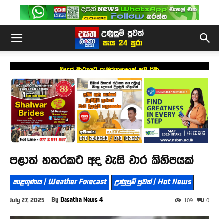
විදෙස් මාධ්‍යයට පාකිස්තානයෙන් නව සීමා
පළාත් හතරකට අද වැසි වාර කිහිපයක්
කාළගුණය | Weather Forecast
උණුසුම් පුවත් | Hot News
By
Dasatha News 4
July 27, 2025
109
0