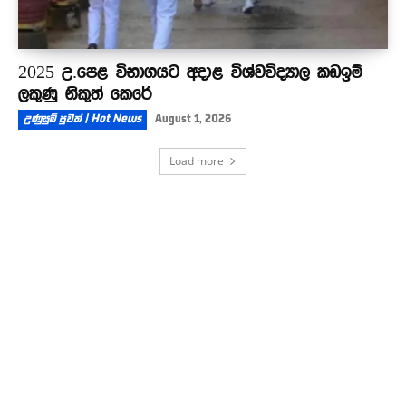
2025 උ.පෙළ විභාගයට අදාළ විශ්වවිද්‍යාල කඩඉම්
ලකුණු නිකුත් කෙරේ
උණුසුම් පුවත් | Hot News
August 1, 2026
Load more