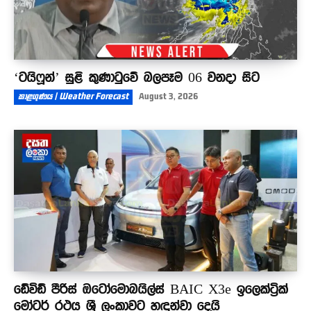
‘ටයිෆූන්’ සුළි කුණාටුවේ බලපෑම 06 වනදා සිට
කාළගුණය | Weather Forecast
August 3, 2026
ඩේවිඩ් පීරිස් ඔටෝමොබයිල්ස් BAIC X3e ඉලෙක්ට්‍රික්
මෝටර් රථය ශ්‍රී ලංකාවට හඳුන්වා දෙයි