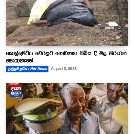
කොල්ලුපිටිය වෙරළට ගොඩගසා තිබිය දී මළ සිරුරක්
සොයාගැනේ
උණුසුම් පුවත් | Hot News
August 2, 2026