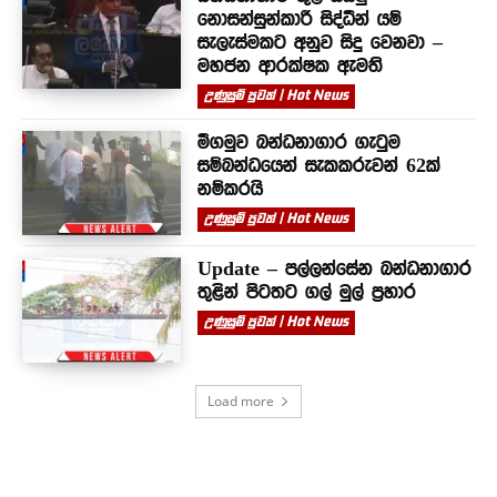
නොසන්සුන්කාරී සිද්ධීන් යම්
සැලැස්මකට අනුව සිදු වෙනවා –
මහජන ආරක්ෂක ඇමති
උණුසුම් පුවත් | Hot News
මීගමුව බන්ධනාගාර ගැටුම
සම්බන්ධයෙන් සැකකරුවන් 62ක්
නම්කරයි
උණුසුම් පුවත් | Hot News
Update – පල්ලන්සේන බන්ධනාගාර
තුළින් පිටතට ගල් මුල් ප්‍රහාර
උණුසුම් පුවත් | Hot News
Load more