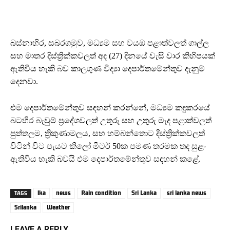
බස්නාහිර, සබරගමුව, මධ්‍යම සහ වයඹ පළාත්වලත් ගාල්ල
සහ මාතර දිස්ත්‍රික්කවලත් අද (27) දිනයේ වැසි වාර කිහිපයක්
ඇතිවිය හැකි බව කාලගුණ විද්‍යා දෙපාර්තමේන්තුව දැනුම්
දෙනවා.
එම දෙපාර්තමේන්තුව සඳහන් කරන්නේ, මධ්‍යම කඳුකරයේ
බටහිර බැවුම් ප්‍රදේශවලත් උතුරු සහ උතුරු මැද පළාත්වලත්
පුත්තලම, ත්‍රිකුණාමලය, සහ හම්බන්තොට දිස්ත්‍රික්කවලත්
විටින් විට පැයට කිලෝ මීටර් 50ක පමණ තරමක තද සුළං
ඇතිවිය හැකි බවයි එම දෙපාර්තමේන්තුව සඳහන් කළේ.
lka
news
Rain condition
Sri Lanka
sri lanka news
TAGS
Srilanka
Weather
LEAVE A REPLY