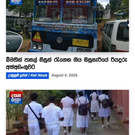
බීමතින් පාසල් සිසුන් රැගෙන ගිය සිසුසැරියේ රියදුරු
අත්අඩංගුවට
උණුසුම් පුවත් | Hot News
August 4, 2026