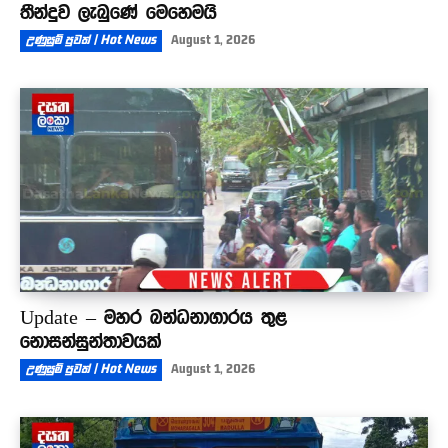
තීන්දුව ලැබුණේ මෙහෙමයි
උණුසුම් පුවත් | Hot News
August 1, 2026
Update – මහර බන්ධනාගාරය තුළ
නොසන්සුන්තාවයක්
උණුසුම් පුවත් | Hot News
August 1, 2026