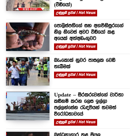
(වීඩියෝ)
උණුසුම් පුවත් | Hot News
පොලිස්පතිගේ සහ අගවිනිසුරුගේ
නිල නිවෙස් අවට වීඩියෝ කළ
අයෙක් අත්අඩංගුවට
උණුසුම් පුවත් | Hot News
බැංකොක් නුවර පාසලක වෙඩි
තැබීමක්
උණුසුම් පුවත් | Hot News
Update – සිරකරුවන්⁣ගේ වාර්තා
කඩිනම් කරන ලෙස ඉල්ලා
පල්ලන්සේන රැඳවියන් තවමත්
විරෝධතාවයේ
උණුසුම් පුවත් | Hot News
බන්ධනාගාර තුළ සියලු