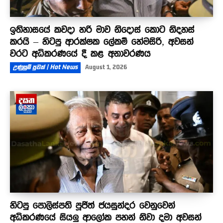
ඉතිහාසයේ කවදා හරි මාව නිදොස් කොට නිදහස්
කරයි – හිටපු ආරක්ෂක ලේකම් හේමසිරි, අවසන්
වරට අධිකරණයේ දී කළ අනාවරණය
උණුසුම් පුවත් | Hot News
August 1, 2026
හිටපු පොලිස්පති පූජිත් ජයසුන්දර වෙනුවෙන්
අධිකරණයේ සියලු ආලෝක පහන් නිවා දමා අවසන්