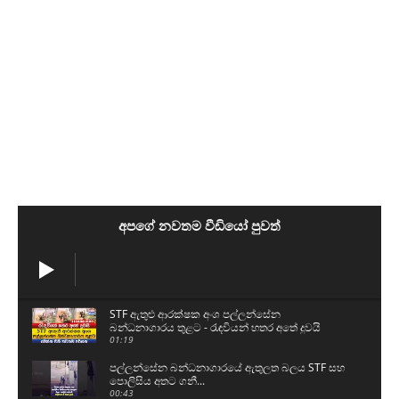
අපගේ නවතම වීඩියෝ පුවත්
STF ඇතුළු ආරක්ෂක අංශ පල්ලන්සේන
බන්ධනාගාරය තුළට - රැඳවියන් හතර අතේ දුවයි
01:19
පල්ලන්සේන බන්ධනාගාරයේ ඇතුලත බලය STF සහ
පොලිසිය අතට ගනී...
00:43