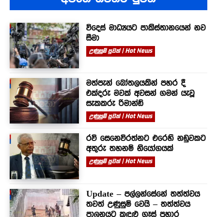
විදෙස් මාධ්‍යයට පාකිස්තානයෙන් නව
සීමා
උණුසුම් පුවත් | Hot News
මත්පැන් බෝතලයකින් පහර දී
එක්දරු මවක් අවසන් ගමන් යැවූ
සැකකරු රිමාන්ඩ්
උණුසුම් පුවත් | Hot News
රවි සෙනෙවිරත්නට එරෙහි නඩුවකට
අතුරු තහනම් නියෝගයක්
උණුසුම් පුවත් | Hot News
Update – පල්ලන්සේනේ තත්ත්වය
තවත් උණුසුම් වෙයි – තත්ත්වය
පාලනයට කඳුළු ගෑස් ප්‍රහාර