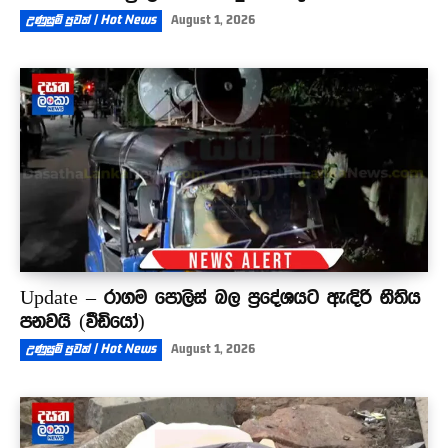
උණුසුම් පුවත් | Hot News
August 1, 2026
Update – රාගම පොලිස් බල ප්‍රදේශයට ඇඳිරි නීතිය
පනවයි (වීඩියෝ)
උණුසුම් පුවත් | Hot News
August 1, 2026