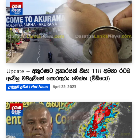
ලොකු ප්ලෑන් එකක්...
00:12
Update – අකුරණට ප්‍රහාරයක් කියා 118 අමතා රටම
ඇවිලූ මව්ලවිගේ තොරතුරු මෙන්න (වීඩියෝ)
උණුසුම් පුවත් | Hot News
April 22, 2023