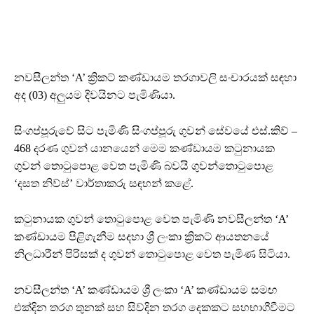
නවසීලන්ත ‘A’ ක්‍රිකට් කණ්ඩායම තරගාවලි සංචාරයක් සඳහා
අද (03) අලුයම දිවයිනට පැමිණියා.
සිංගප්පූරුවේ සිට පැමිණි සිංගප්පූරු ගුවන් සේවයේ එස්.කිව් –
468 දරණ ගුවන් යානයෙන් මෙම කණ්ඩායම කටුනායක
ගුවන් තොටුපොළ වෙත පැමිණි බවයි ගුවන්තොටුපොළ
‘දසත නිව්ස්’ වාර්තාකරු සඳහන් කළේ.
කටුනායක ගුවන් තොටුපොළ වෙත පැමිණි නවසීලන්ත ‘A’
කණ්ඩායම පිළිගැනීම සදහා ශ්‍රී ලංකා ක්‍රිකට් ආයතනයේ
නිලධාරීන් පිරිසක් ද ගුවන් තොටුපොළ වෙත පැමිණ සිටියා.
නවසීලන්ත ‘A’ කණ්ඩායම ශ්‍රී ලංකා ‘A’ කණ්ඩායම සමඟ
එක්දින තරග තුනක් සහ සිව්දින තරග දෙකකට සහභාගීවීමට