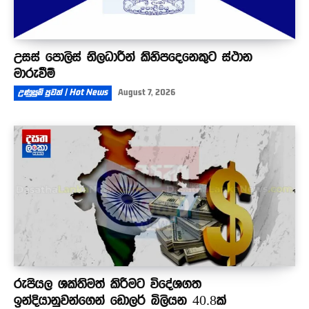
උසස් පොලිස් නිලධාරීන් කිහිපදෙනෙකුට ස්ථාන
මාරුවීම්
උණුසුම් පුවත් | Hot News
August 7, 2026
රුපියල ශක්තිමත් කිරීමට විදේශගත
ඉන්දියානුවන්ගෙන් ඩොලර් බිලියන 40.8ක්