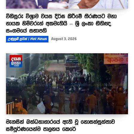
විනිසුරු විශ්‍රාම වයස දිර්ඝ කිරීමේ තීරණයට මහා
නායක හිමිවරුන් අකමැතියි – ශ්‍රී ලංකා නීතිඥ
සංගමයේ සභාපති
උණුසුම් පුවත් | Hot News
August 3, 2026
මැගසින් බන්ධනාගාරයේ ඇති වූ නොසන්සුන්තාව
සම්පූර්ණයෙන්ම පාලනය කෙරේ