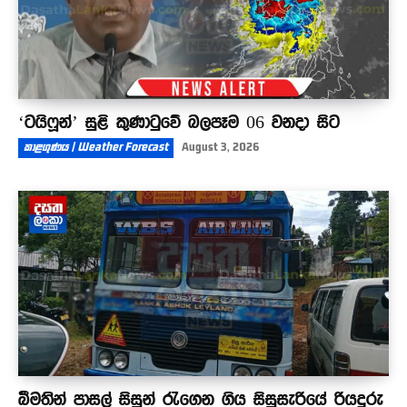
‘ටයිෆූන්’ සුළි කුණාටුවේ බලපෑම 06 වනදා සිට
කාළගුණය | Weather Forecast
August 3, 2026
බීමතින් පාසල් සිසුන් රැගෙන ගිය සිසුසැරියේ රියදුරු