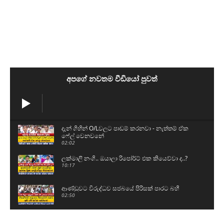
අපගේ නවතම වීඩියෝ පුවත්
දැන් ගිහින් O/Lවලට පාඩම් කරනවා - නැත්තම් ඒක
ෆේල් වෙනවනේ
02:02
ලක්මාලි නංගි.. ඔයාලා රිපෝර්ට් එක කියෙව්වා ද..?
10:17
ආණ්ඩුවට විරුද්ධව සජබයේ පිරිසක් පාරට බහී
02:50
පොහොට්ටුවේ ප්‍රබලයෙක් සර්වජන බලයට එයි