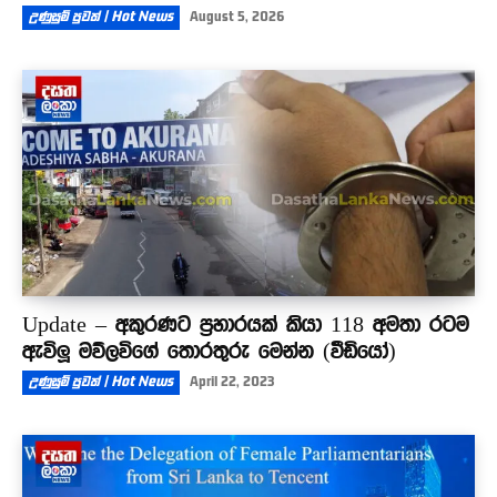
උණුසුම් පුවත් | Hot News
August 5, 2026
Update – අකුරණට ප්‍රහාරයක් කියා 118 අමතා රටම
ඇවිලූ මව්ලවිගේ තොරතුරු මෙන්න (වීඩියෝ)
උණුසුම් පුවත් | Hot News
April 22, 2023