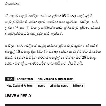
නියමිතයි.
ඒ, අනුව පළමු එක්දින තරගය ලබන 05 වනදා ගාල්ලේ දී
පැවැත්වීමට නියමිත අතර, දෙවන සහ තුන්වන එක්දින තරග
ලබන 08 සහ 11 වනදා හම්බන්තොට සූරියවැව ක්‍රීඩාංගණයේ
දී පැවැත්වීමටයි සැලසුම් කර ඇත්තේ.
සිව්දින තරගාවලියේ පළමු තරගය සූරියවැව ක්‍රීඩාංගණයේ දී
අප්‍රේල් 16 වනදා දින සිට 19 වනදා දක්වා පැවැත්වීමට නියමිත
අතර, දෙවන සිව්දින තරගය අප්‍රේල් 23 වනදා සිට 26 වනදා
දක්වා එම ක්‍රීඩාංගණයේදීම පැවැත්වීමට නියමිතයි.
Cricket team
New Zealand 'A' cricket team
TAGS
New Zealand 'A' team
news
sri lanka news
Srilanka
LEAVE A REPLY