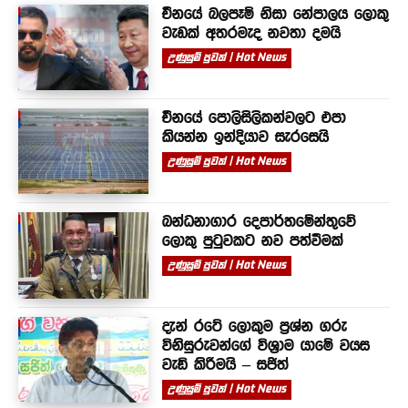
චීනයේ බලපෑම් නිසා නේපාලය ලොකු
වැඩක් අතරමැද නවතා දමයි
උණුසුම් පුවත් | Hot News
චීනයේ පොලිසිලිකන්වලට එපා
කියන්න ඉන්දියාව සැරසෙයි
උණුසුම් පුවත් | Hot News
බන්ධනාගාර දෙපාර්තමේන්තුවේ
ලොකු පුටුවකට නව පත්වීමක්
උණුසුම් පුවත් | Hot News
දැන් රටේ ලොකුම ප්‍රශ්න ගරු
විනිසුරුවන්ගේ විශ්‍රාම යාමේ වයස
වැඩි කිරීමයි – සජිත්
උණුසුම් පුවත් | Hot News