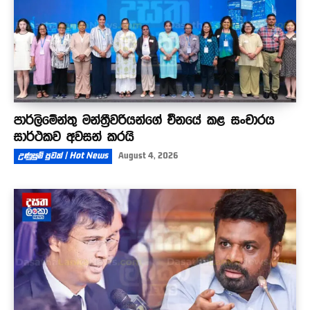
පාර්ලිමේන්තු මන්ත්‍රීවරියන්ගේ චීනයේ කළ සංචාරය
සාර්ථකව අවසන් කරයි
උණුසුම් පුවත් | Hot News
August 4, 2026