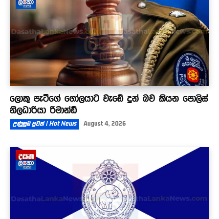
ලොකු පැටීගේ ගෝලයාට වැඩේ දුන් බව කියන පොලිස්
නිලධාරියා රිමාන්ඩ්
උණුසුම් පුවත් | Hot News
August 4, 2026