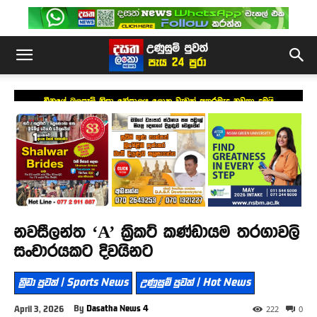
චීනයේ බලපෑම් නිසා නේපාලය ලොකු වැඩක් අතරමැද නවතා දමයි
නවසීලන්ත ‘A’ ක්‍රිකට් කණ්ඩායම තරගාවලි
සංචාරයකට දිවයිනට
ක්‍රීඩා පුවත් | Sports News
උණුසුම් පුවත් | Hot News
By
Dasatha News 4
April 3, 2026
222
0