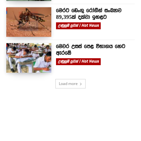
මෙරට ඩෙංගු රෝගීන් සංඛ්‍යාව
89,395ක් දක්වා ඉහළට
උණුසුම් පුවත් | Hot News
මෙවර උසස් පෙළ විභාගය හෙට
ඇරඹේ
උණුසුම් පුවත් | Hot News
Load more