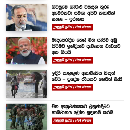
ගිවිසුමේ ගැටළු විසඳන තුරු
අමෙරිකවා සමඟ අපිට කතාවක්
නැහැ – ඉරානය
උණුසුම් පුවත් | Hot News
මැදපෙරදිග තෙල් මත යැපීම අඩු
කිරීමට ඉන්දියාව දැවැන්ත වැඩකට
අත තියයි
උණුසුම් පුවත් | Hot News
ඉදිරි කාලගුණ අනාවැකිය නිකුත්
වෙයි – ප්‍රදේශ රැසකට හෙටත් වැසි
උණුසුම් පුවත් | Hot News
චීන ආක්‍රමණයකට මුහුණදීමට
තායිවානය ඩ්‍රෝන සූදානම් කරයි
උණුසුම් පුවත් | Hot News