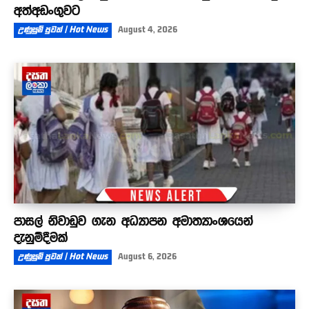
අත්අඩංගුවට
උණුසුම් පුවත් | Hot News
August 4, 2026
පාසල් නිවාඩුව ගැන අධ්‍යාපන අමාත්‍යාංශයෙන්
දැනුම්දීමක්
උණුසුම් පුවත් | Hot News
August 6, 2026