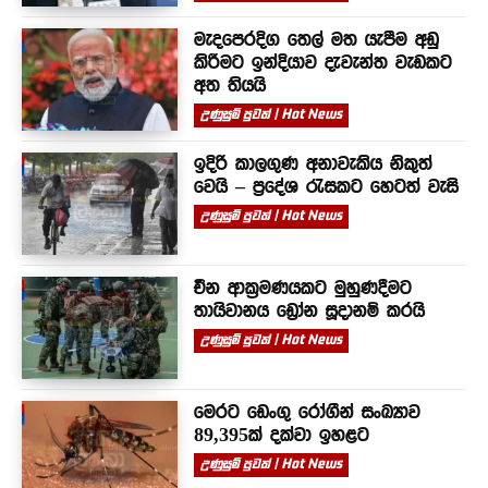
මැදපෙරදිග තෙල් මත යැපීම අඩු
කිරීමට ඉන්දියාව දැවැන්ත වැඩකට
අත තියයි
උණුසුම් පුවත් | Hot News
ඉදිරි කාලගුණ අනාවැකිය නිකුත්
වෙයි – ප්‍රදේශ රැසකට හෙටත් වැසි
උණුසුම් පුවත් | Hot News
චීන ආක්‍රමණයකට මුහුණදීමට
තායිවානය ඩ්‍රෝන සූදානම් කරයි
උණුසුම් පුවත් | Hot News
මෙරට ඩෙංගු රෝගීන් සංඛ්‍යාව
89,395ක් දක්වා ඉහළට
උණුසුම් පුවත් | Hot News