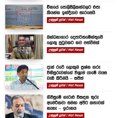
චීනයේ පොලිසිලිකන්වලට එපා
කියන්න ඉන්දියාව සැරසෙයි
උණුසුම් පුවත් | Hot News
බන්ධනාගාර දෙපාර්තමේන්තුවේ
ලොකු පුටුවකට නව පත්වීමක්
උණුසුම් පුවත් | Hot News
දැන් රටේ ලොකුම ප්‍රශ්න ගරු
විනිසුරුවන්ගේ විශ්‍රාම යාමේ වයස
වැඩි කිරීමයි – සජිත්
උණුසුම් පුවත් | Hot News
ගිවිසුමේ ගැටළු විසඳන තුරු
අමෙරිකවා සමඟ අපිට කතාවක්
නැහැ – ඉරානය
උණුසුම් පුවත් | Hot News