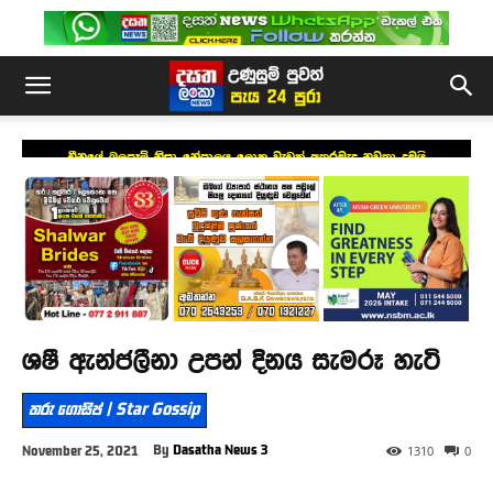
චීනයේ බලපෑම් නිසා නේපාලය ලොකු වැඩක් අතරමැද නවතා දමයි
ශෂී ඇන්ජලීනා උපන් දිනය සැමරූ හැටි
තරු ගොසිප් | Star Gossip
By
Dasatha News 3
November 25, 2021
1310
0