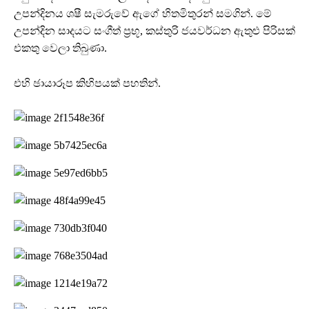
උපන්දිනය ශෂී සැමරුවේ ඇගේ හිතමිතුරන් සමගින්. මේ
උපන්දින සාදයට සංගීත් ප්‍රභූ, කස්තුරි ජයවර්ධන ඇතුළු පිරිසක්
එකතු වෙලා තිබුණා.
එහි ඡායාරූප කිහිපයක් පහතින්.