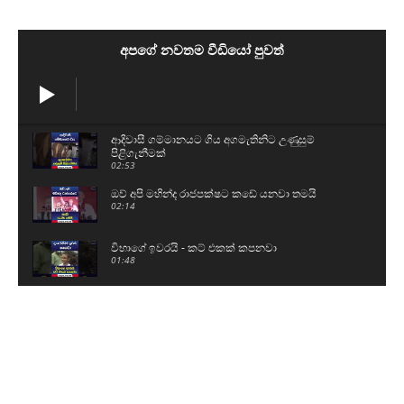
අපගේ නවතම වීඩියෝ පුවත්
ආදිවාසී ගම්මානයට ගිය අගමැතිනිට උණුසුම්
පිළිගැනීමක්
02:53
ඔව් අපි මහින්ද රාජපක්ෂට කඩේ යනවා තමයි
02:14
විභාගේ ඉවරයි - කට් එකක් කපනවා
01:48
දැන් ගිහින් O/Lවලට පාඩම් කරනවා
00:42
කොත්මලේ ජලාශයේ වාන් දොරටු විවෘත කරයි
01:07