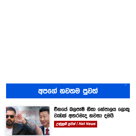
අපගේ නවතම පුවත්
චීනයේ බලපෑම් නිසා නේපාලය ලොකු
වැඩක් අතරමැද නවතා දමයි
උණුසුම් පුවත් | Hot News