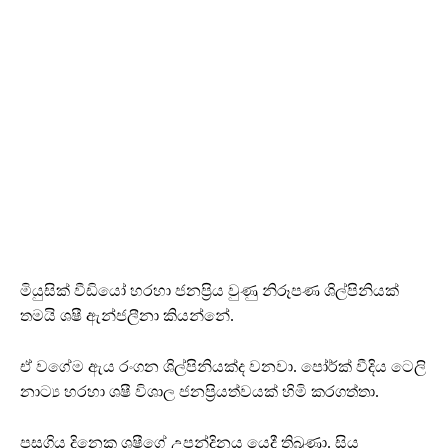
මියුසික් වීඩියෝ හරහා ජනප්‍රිය වුණු නිරූපණ ශිල්පිනියක්
තමයි ශෂී ඇන්ජලීනා කියන්නේ.
ඒ වගේම ඇය රංගන ශිල්පිනියක්ද වනවා. පෝර්ක් වීදිය ටෙලි
නාට්‍ය හරහා ශෂී විශාල ජනප්‍රියත්වයක් හිමි කරගත්තා.
පසුගිය දිනෙක ශෂීගේ උපන්දිනය යෙදී තිබුණා. සිය