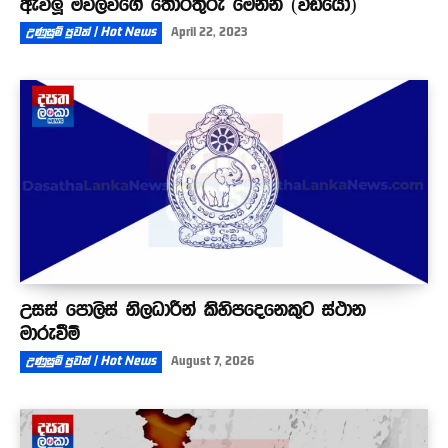
ඇවිලූ මව්ලවිගේ තොරතුරු මෙන්න (වීඩියෝ)
උණුසුම් පුවත් | Hot News
April 22, 2023
උසස් පොලිස් නිලධාරීන් කිහිපදෙනෙකුට ස්ථාන
මාරුවීම්
උණුසුම් පුවත් | Hot News
August 7, 2026