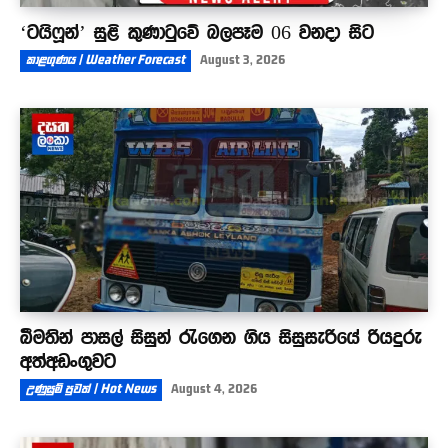
‘ටයිෆූන්’ සුළි කුණාටුවේ බලපෑම 06 වනදා සිට
කාළගුණය | Weather Forecast
August 3, 2026
බීමතින් පාසල් සිසුන් රැගෙන ගිය සිසුසැරියේ රියදුරු
අත්අඩංගුවට
උණුසුම් පුවත් | Hot News
August 4, 2026