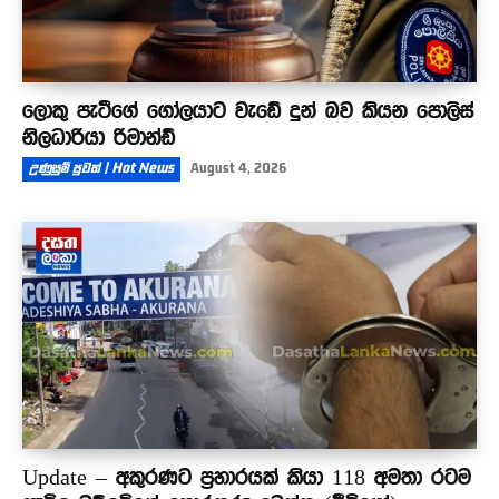
ලොකු පැටීගේ ගෝලයාට වැඩේ දුන් බව කියන පොලිස්
නිලධාරියා රිමාන්ඩ්
උණුසුම් පුවත් | Hot News
August 4, 2026
Update – අකුරණට ප්‍රහාරයක් කියා 118 අමතා රටම