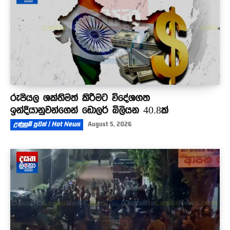
රුපියල ශක්තිමත් කිරීමට විදේශගත
ඉන්දියානුවන්ගෙන් ඩොලර් බිලියන 40.8ක්
උණුසුම් පුවත් | Hot News
August 5, 2026