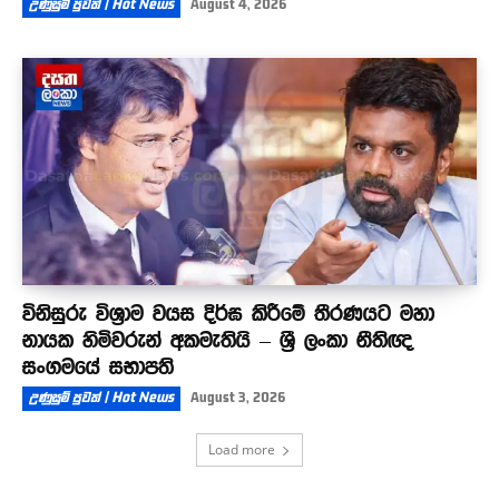
උණුසුම් පුවත් | Hot News
August 4, 2026
විනිසුරු විශ්‍රාම වයස දිර්ඝ කිරීමේ තීරණයට මහා
නායක හිමිවරුන් අකමැතියි – ශ්‍රී ලංකා නීතිඥ
සංගමයේ සභාපති
උණුසුම් පුවත් | Hot News
August 3, 2026
Load more