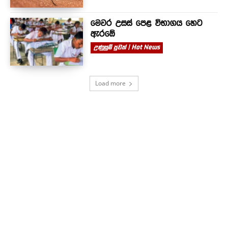
මෙවර උසස් පෙළ විභාගය හෙට
ඇරඹේ
උණුසුම් පුවත් | Hot News
Load more