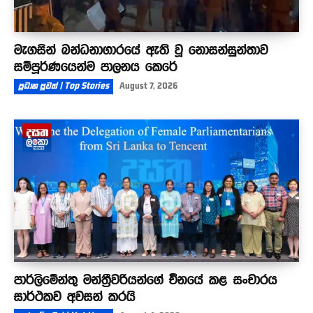
මැගසින් බන්ධනාගාරයේ ඇති වූ නොසන්සුන්තාව
සම්පූර්ණයෙන්ම පාලනය කෙරේ
ප්‍රධාන පුවත් | Top Stories
August 7, 2026
පාර්ලිමේන්තු මන්ත්‍රීවරියන්ගේ චීනයේ කළ සංචාරය
සාර්ථකව අවසන් කරයි