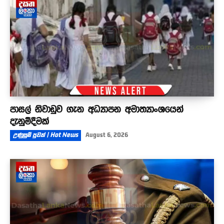
පාසල් නිවාඩුව ගැන අධ්‍යාපන අමාත්‍යාංශයෙන්
දැනුම්දීමක්
උණුසුම් පුවත් | Hot News
August 6, 2026