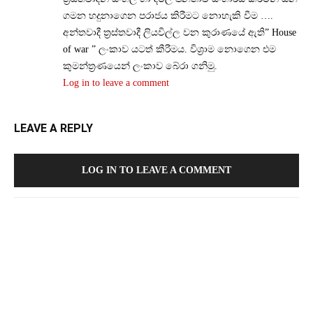
ගමන හදුනාගෙන පරාජය කිරීමට නොහැකි වීම ….
අන්තවාදී ත්‍රස්තවාදී ලියවිල්ල වන කුරාණයේ ඇති” House
of war ” ලංකාව යටත් කීරීමය. විශ්‍රාම නොගෙන එම
කුමන්ත්‍රණයෙන් ලංකාව බේරා ගනිමු.
Log in to leave a comment
LEAVE A REPLY
LOG IN TO LEAVE A COMMENT