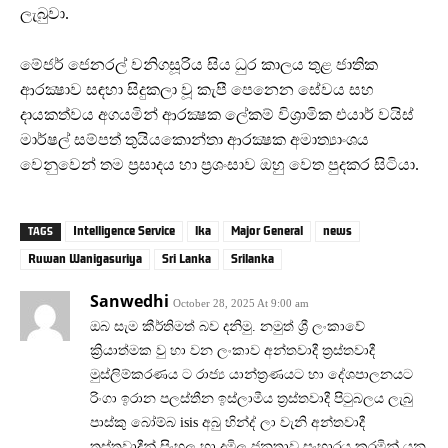
ලැබුවා.
මේජර් ජෙනරල් වනිගසූරිය සිය ධුර කාලය තුළ ජාතික
ආරක්‍ෂාව සඳහා සිදුකලා වූ කැපී පෙනෙන සේවය සහ
දායකත්වය අගයමින් ආරක්‍ෂක ලේකම් විශ්‍රාමික එයාර් වයිස්
මාර්ෂල් සම්පත් තුයියකොන්තා ආරක්‍ෂක අමාත්‍යාංශය
වෙනුවෙන් තම ප්‍රසාදය හා ප්‍රශංසාව ඔහු වෙත පුදකර සිටියා.
Intelligence Service
lka
Major General
news
TAGS
Ruwan Wanigasuriya
Sri Lanka
Srilanka
Sanwedhi
October 28, 2025 At 9:00 am
ඔබ සැම කීර්තිමත් බව දනිමු. නමුත් ශ්‍රී ලංකාවේ
ක්‍රියාත්මක වු හා වන ලංකාව අන්තවාදී ත්‍රස්තවාදී
මුස්ලිම්කරණය ට රාජ්‍ය යාන්ත්‍රණයට හා දේශපාලනයට
රිංගා ඉරාන පලස්තීන ඉස්ලාමීය ත්‍රස්තවාදී පිටුබලය ලැබු
පාස්කු බෝම්බ isis අබු හින්ද් ලා වැනි අන්තවාදී
ත්‍රස්තවාදීන් සිංහල හා දමිල ජනතාව සංහාරය කරමින් යන