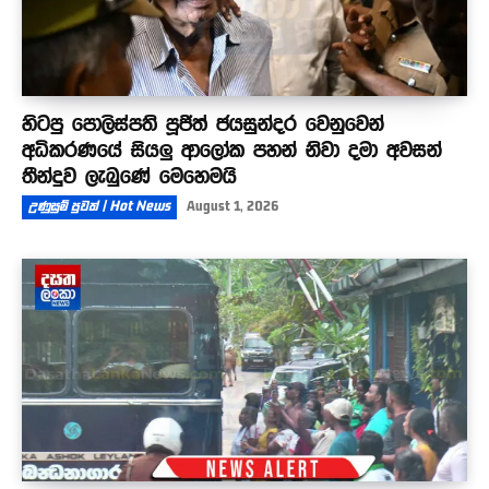
හිටපු පොලිස්පති පූජිත් ජයසුන්දර වෙනුවෙන්
අධිකරණයේ සියලු ආලෝක පහන් නිවා දමා අවසන්
තීන්දුව ලැබුණේ මෙහෙමයි
උණුසුම් පුවත් | Hot News
August 1, 2026