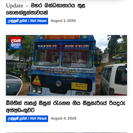
Update – මහර බන්ධනාගාරය තුළ
නොසන්සුන්තාවයක්
උණුසුම් පුවත් | Hot News
August 1, 2026
බීමතින් පාසල් සිසුන් රැගෙන ගිය සිසුසැරියේ රියදුරු
අත්අඩංගුවට
උණුසුම් පුවත් | Hot News
August 4, 2026