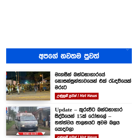
අපගේ නවතම පුවත්
මැගසින් බන්ධනාගාරයේ
නොසන්සුන්තාවයෙන් එක් රැඳවියෙක්
මරුට
උණුසුම් පුවත් | Hot News
Update – කුරුවිට බන්ධනාගාර
සිද්ධියෙන් 15ක් රෝහලේ –
තත්ත්වය පාලනයට අවම බලය
යොදවලා
උණුසුම් පුවත් | Hot News