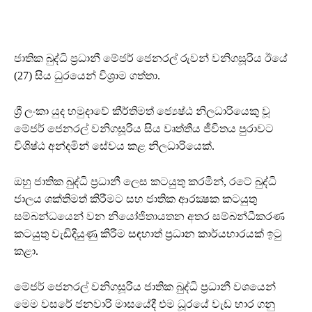
ජාතික බුද්ධි ප්‍රධානී මේජර් ජෙනරල් රුවන් වනිගසූරිය ඊයේ
(27) සිය ධුරයෙන් විශ්‍රාම ගත්තා.
ශ්‍රී ලංකා යුද හමුදාවේ කීර්තිමත් ජ්‍යෙෂ්ඨ නිලධාරියෙකු වූ
මේජර් ජෙනරල් වනිගසූරිය සිය වෘත්තීය ජීවිතය පුරාවට
විශිෂ්ඨ අන්දමින් සේවය කළ නිලධාරියෙක්.
ඔහු ජාතික බුද්ධි ප්‍රධානී ලෙස කටයුතු කරමින්, රටේ බුද්ධි
ජාලය ශක්තිමත් කිරීමට සහ ජාතික ආරක්‍ෂක කටයුතු
සම්බන්ධයෙන් වන නියෝජිතායතන අතර සම්බන්ධීකරණ
කටයුතු වැඩිදියුණු කිරීම සඳහාත් ප්‍රධාන කාර්යභාරයක් ඉටු
කළා.
මේජර් ජෙනරල් වනිගසූරිය ජාතික බුද්ධි ප්‍රධානී වශයෙන්
මෙම වසරේ ජනවාරි මාසයේදී එම ධූරයේ වැඩ භාර ගනු