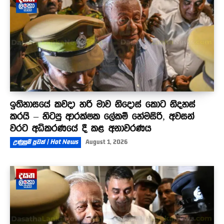
ඉතිහාසයේ කවදා හරි මාව නිදොස් කොට නිදහස්
කරයි – හිටපු ආරක්ෂක ලේකම් හේමසිරි, අවසන්
වරට අධිකරණයේ දී කළ අනාවරණය
උණුසුම් පුවත් | Hot News
August 1, 2026