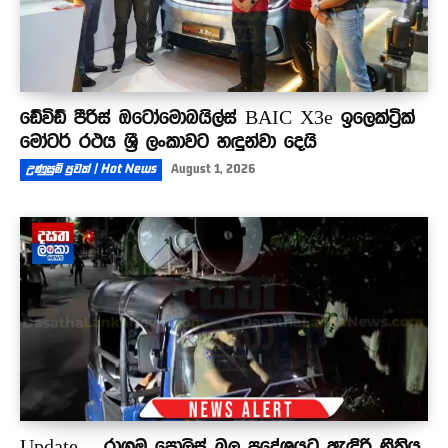
ඩේවිඩ් පීරිස් ඔටෝමොබයිල්ස් BAIC X3e ඉලෙක්ට්‍රික්
මෝටර් රථය ශ්‍රී ලංකාවට හඳුන්වා දෙයි
උණුසුම් පුවත් | Hot News
August 1, 2026
Update – රාගම පොලිස් බල ප්‍රදේශයට ඇඳිරි නීතිය