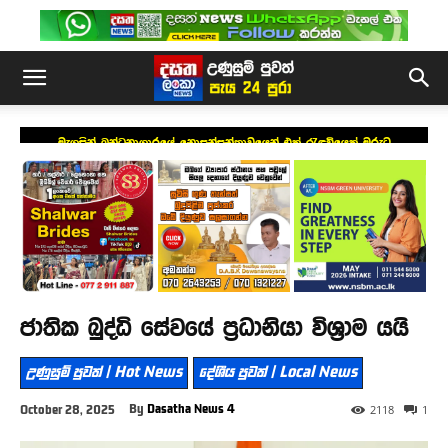
මැගසින් බන්ධනාගාරයේ නොසන්සුන්තාවයෙන් එක් රැඳවියෙක් මරුට
ජාතික බුද්ධි සේවයේ ප්‍රධානියා විශ්‍රාම යයි
උණුසුම් පුවත් | Hot News
දේශීය පුවත් | Local News
By
Dasatha News 4
October 28, 2025
2118
1