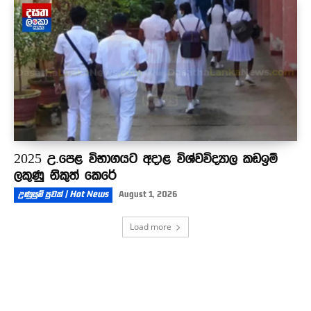
2025 උ.පෙළ විභාගයට අදාළ විශ්වවිද්‍යාල කඩඉම්
ලකුණු නිකුත් කෙරේ
උණුසුම් පුවත් | Hot News
August 1, 2026
Load more