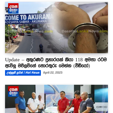
Update – අකුරණට ප්‍රහාරයක් කියා 118 අමතා රටම
ඇවිලූ මව්ලවිගේ තොරතුරු මෙන්න (වීඩියෝ)
උණුසුම් පුවත් | Hot News
April 22, 2023