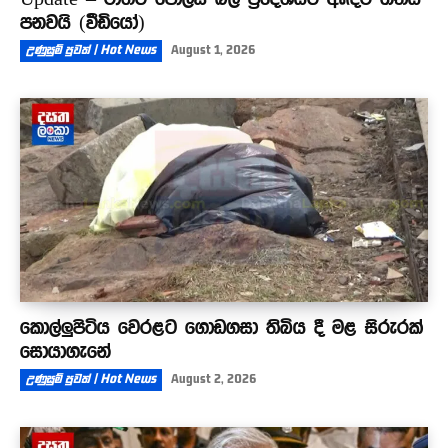
පනවයි (වීඩියෝ)
උණුසුම් පුවත් | Hot News
August 1, 2026
කොල්ලුපිටිය වෙරළට ගොඩගසා තිබිය දී මළ සිරුරක්
සොයාගැනේ
උණුසුම් පුවත් | Hot News
August 2, 2026