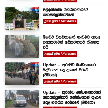
පල්ලන්සේන බන්ධනාගාරයේ
නොසන්සුන්තාවයක්
ප්‍රධාන පුවත් | Top Stories
මීගමුව බන්ධනාගාර ගැටුමට ආදළ
සැකකරුවන් අධිකරණයට රැගෙන
එයි
උණුසුම් පුවත් | Hot News
Update – කුරුවිට බන්ධනාගාර
සිද්ධියෙන් දෙදෙනෙක් මරුට
(වීඩියෝ)
උණුසුම් පුවත් | Hot News
Update – කුරුවිට බන්ධනාගාරයේ
නොසන්සුන්කාරී තත්ත්වයෙන් තුවාල
ලැබූ හතරක් රෝහලේ (වීඩියෝ)