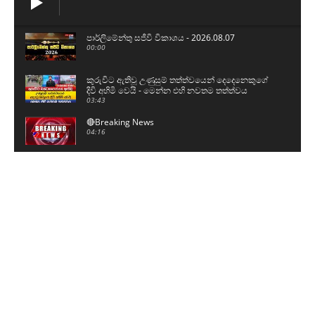
පාර්ලිමේන්තු සජීවි විකාශය - 2026.08.07
00:00
කුරුවිට ඇතිවූ උණුසුම් තත්ත්වයෙන් දෙදෙනෙකුගේ
දිවි අහිමි වෙයි - මෙන්න එහි නවතම තත්ත්වය
03:43
🔴Breaking News
04:16
මැගසීන් බන්ධනාගාරයේ ඇතුලත දර්ශන මෙන්න...
00:59
උණුසුම් වූ කුරුවිට බන්ධනාගාරයට ආරක්ෂක අංශ
පැමිණෙන අයුරු - තුවාල ලැබූ රැඳවියන් 4ක් රෝහලට
03:16
BREAKING NEWS කුරුවිට බන්ධනාගාර ගැටුමෙන්
දෙදෙනෙකු මියයයි
01:11
හදිසියේම උණුසුම්වූ මැගසින් බන්ධනාගාරයේ අද
උදෑසන තත්ත්වය - ආරක්ෂක අංශ සීරුවෙන්
04:16