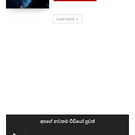
Load more
අපගේ නවතම වීඩියෝ පුවත්