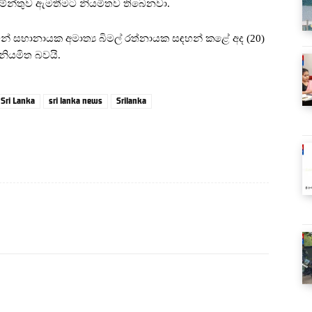
ලිමේන්තුව ඇමතීමට නියමිතව තිබෙනවා.
වමින් සභානායක අමාත්‍ය බිමල් රත්නායක සඳහන් කළේ අද (20)
නියමිත බවයි.
Sri Lanka
sri lanka news
Srilanka