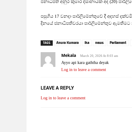
ජනාධිපති අනුර කුමාර දිසානායක අද (20) පාර්
පසුගිය 17 වනදා පාර්ලිමේන්තුවේ දී අදහස් දක්
දිනයේ ජනාධිපතිවරයා පාර්ලිමේන්තුව ඇමතීමට 
Anura Kumara
lka
news
Parliament
TAGS
Mekala
March 20, 2026 At 8:03 am
Ayyo api kara gaththa deyak
Log in to leave a comment
LEAVE A REPLY
Log in to leave a comment