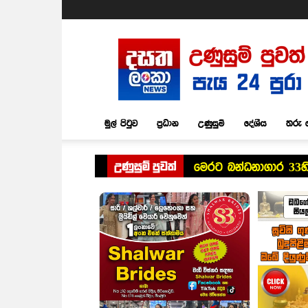
Dasatha
Lanka
News
මුල් පිටුව
ප්‍රධාන
උණුසුම්
දේශීය
තරු 
උණුසුම් පුවත්
මෙරට බන්ධනාගාර 33හි