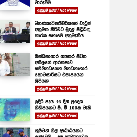
මාරුවීම්
උණුසුම් පුවත් | Hot News
විගණකාධිපතිවරියගේ වැටුප්
අනුමත කිරීමට මුදල් පිළිබඳ
කාරක සභාවේ අනුමැතිය
උණුසුම් පුවත් | Hot News
බන්ධනාගාර ගතකර සිටින
අකිලගේ ආරක්ෂාව
සම්බන්ධයෙන් බන්ධනාගාර
කොමසාරිස්ට එජාපයෙන්
ලිපියක්
උණුසුම් පුවත් | Hot News
ඉදිරි පැය 36 දීත් ප්‍රදේශ
කිහිපයකට මි. මී 100ක වැසි
උණුසුම් පුවත් | Hot News
ශුබ්මන් ගිල් ආබාධයකට
ලක්වෙයි – අද පැවැත්වෙන