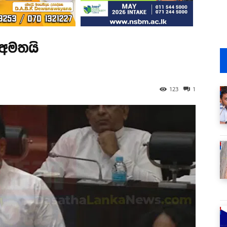
 අමතයි
123
1