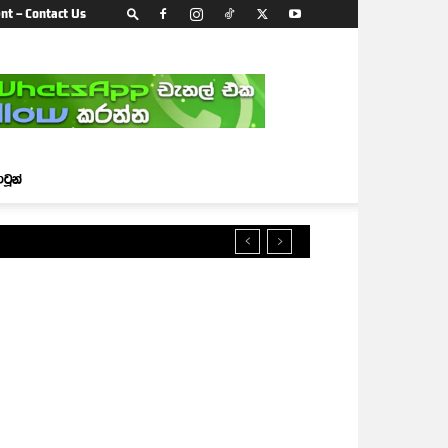
nt – Contact Us
ාටූන්