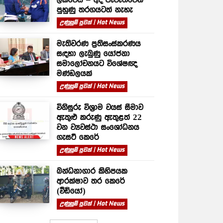
පුහුණු තරගයටත් නැහැ
උණුසුම් පුවත් | Hot News
මැතිවරණ ප්‍රතිසංස්කරණය
සඳහා ලැබුණු යෝජනා
සමාලෝචනයට විශේෂඥ
මණ්ඩලයක්
උණුසුම් පුවත් | Hot News
විනිසුරු විශ්‍රාම වයස් සීමාව
ඇතුළු කරුණු ඇතුළත් 22
වන ව්‍යවස්ථා සංශෝධනය
ගැසට් කෙරේ
උණුසුම් පුවත් | Hot News
බන්ධනාගාර කිහිපයක
ආරක්ෂාව තර කෙරේ
(වීඩියෝ)
උණුසුම් පුවත් | Hot News