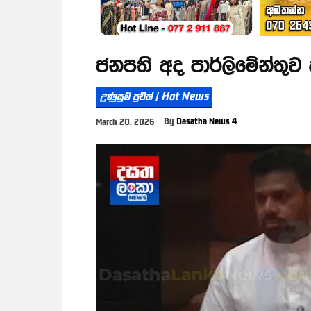
ජනපති අද පාර්ලිමේන්තුව
උණුසුම් පුවත් | Hot News
By
Dasatha News 4
March 20, 2026