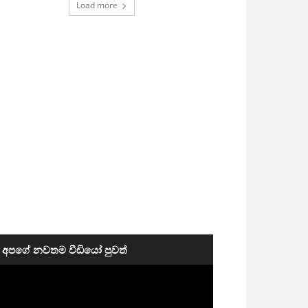
Load more
අපගේ නවතම වීඩියෝ පුවත්