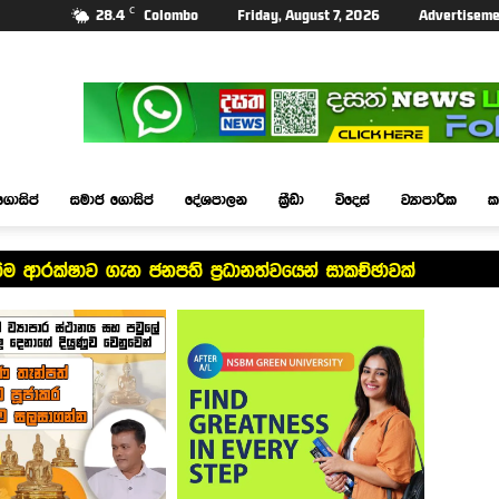
C
28.4
Colombo
Friday, August 7, 2026
Advertiseme
ගොසිප්
සමාජ ගොසිප්
දේශපාලන
ක්‍රීඩා
විදෙස්
ව්‍යාපාරික
ක
ම ආරක්ෂාව ගැන ජනපති ප්‍රධානත්වයෙන් සාකච්ඡාවක්