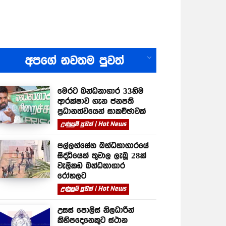
All
අපගේ නවතම පුවත්
මෙරට බන්ධනාගාර 33හිම
ආරක්ෂාව ගැන ජනපති
ප්‍රධානත්වයෙන් සාකච්ඡාවක්
උණුසුම් පුවත් | Hot News
පල්ලන්සේන බන්ධනාගාරයේ
සිද්ධියෙන් තුවාල ලැබූ 28ක්
වැලිකඩ බන්ධනාගාර
රෝහලට
උණුසුම් පුවත් | Hot News
උසස් පොලිස් නිලධාරීන්
කිහිපදෙනෙකුට ස්ථාන