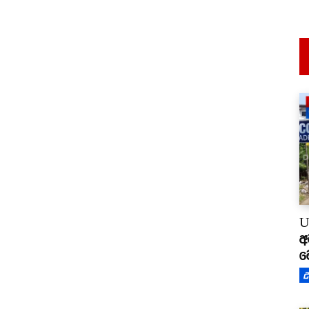
U
අ
ම
උ