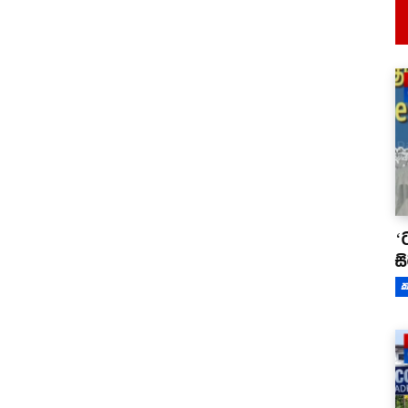
‘
ස
ක