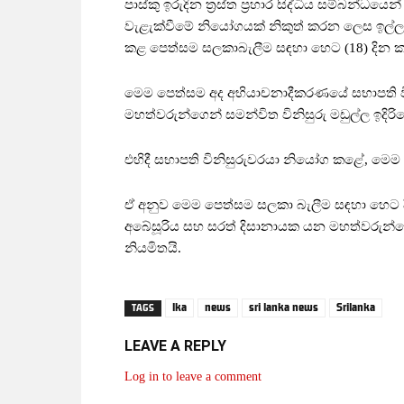
පාස්කු ඉරුදින ත්‍රස්ත ප්‍රහාර සිද්ධිය සම්බන
වැළැක්වීමේ නියෝගයක් නිකුත් කරන ලෙස ඉල්ලා 
කළ පෙත්සම සලකාබැලීම සඳහා හෙට (18) දින
මෙම පෙත්සම අද අභියාචනාදීකරණයේ සභාපති විනිස
මහත්වරුන්ගෙන් සමන්විත විනිසුරු මඩුල්ල ඉදිරි
එහිදී සභාපති විනිසුරුවරයා නියෝග කළේ, මෙම
ඒ අනුව මෙම පෙත්සම සලකා බැලීම සඳහා හෙට 
අබේසූරිය සහ සරත් දිසානායක යන මහත්වරුන්ගේ 
නියමිතයි.
lka
news
sri lanka news
Srilanka
TAGS
LEAVE A REPLY
Log in to leave a comment