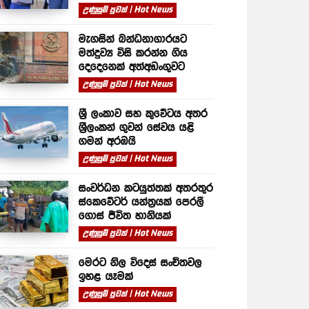
උණුසුම් පුවත් | Hot News
මැගසින් බන්ධනාගාරයට
මත්ද්‍රව්‍ය විසි කරන්න ගිය
දෙදෙනෙක් අත්අඩංගුවට
උණුසුම් පුවත් | Hot News
ශ්‍රී ලංකාව සහ කුවේටය අතර
ශ්‍රීලංකන් ගුවන් සේවය යළි
ගමන් අරඹයි
උණුසුම් පුවත් | Hot News
සංවර්ධන කටයුත්තක් අතරතුර
ස්කෙවේටර් යන්ත්‍රයක් පෙරලී
ගොස් ජීවිත හානියක්
උණුසුම් පුවත් | Hot News
මෙරට නිල විදෙස් සංචිතවල
ඉහළ යෑමක්
උණුසුම් පුවත් | Hot News