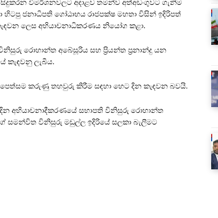
්ධයෙන් සිදුකරන විමර්ශනවලට අදාළව තමන්ව අත්අඩංගුවට ගැනීම
හිටපු ජනාධිපති ගෝඨාභය රාජපක්ෂ මහතා විසින් ඉදිරිපත්
 කැඳවන ලෙස අභියාචනාධිකරණය නියෝග කළා.
ුරු රොහාන්ත අබේසූරිය සහ ප්‍රියන්ත ප්‍රනාන්දු යන
යේ කැඳවනු ලැබීය.
 පෙත්සම කරුණු තහවුරු කිරීම සඳහා හෙට දින කැඳවන බවයි.
දින අභියාචනාදීකරණයේ සභාපති විනිසුරු රොහාන්ත
සමන්විත විනිසුරු මඩුල්ල ඉදිරියේ සලකා බැලීමට