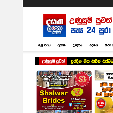
Dasatha
Lanka
News
මුල් පිටුව
ප්‍රධාන
උණුසුම්
දේශීය
තරු 
උණුසුම් පුවත්
දුරදිග ගිය බහින් බස්වී