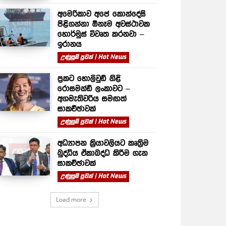
අමෙරිකාව අපේ කොන්දේසි
පිළිගන්නා ඕනෑම අවස්ථාවක
හොර්මුස් විවෘත කරනවා –
ඉරානය
උණුසුම් පුවත් | Hot News
ප්‍රකට හොලිවුඩ් නිළි
රොසමන්ඩ් ලංකාවට –
අගමැතිවරිය සමඟත්
සාකච්ඡාවක්
උණුසුම් පුවත් | Hot News
අධ්‍යාපන ක්‍රියාවලියට කෘත්‍රිම
බුද්ධිය ඒකාබද්ධ කිරීම ගැන
සාකච්ඡාවක්
උණුසුම් පුවත් | Hot News
Load more