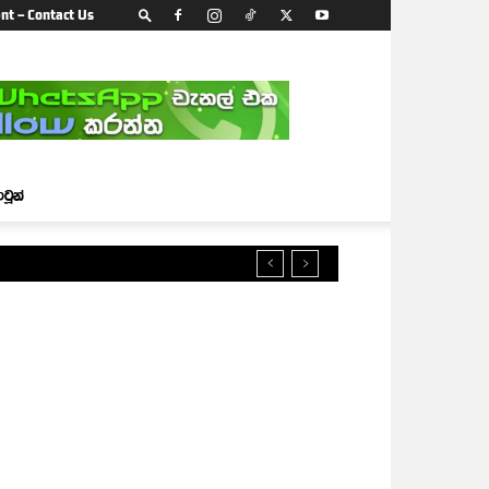
nt – Contact Us
ාටූන්