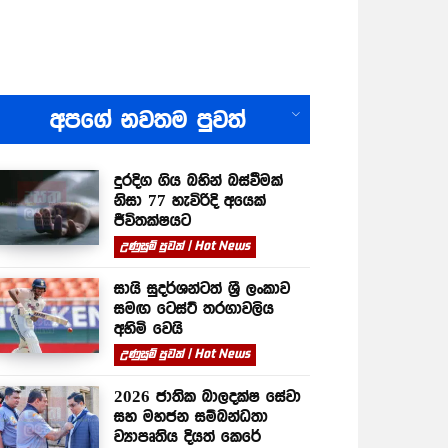
All
අපගේ නවතම පුවත්
දුරදිග ගිය බහින් බස්වීමක්
නිසා 77 හැවිරිදි අයෙක්
ජීවිතක්ෂයට
උණුසුම් පුවත් | Hot News
සායි සුදර්ශන්ටත් ශ්‍රී ලංකාව
සමඟ ටෙස්ට් තරගාවලිය
අහිමි වෙයි
උණුසුම් පුවත් | Hot News
2026 ජාතික බාලදක්ෂ සේවා
සහ මහජන සම්බන්ධතා
ව්‍යාපෘතිය දියත් කෙරේ