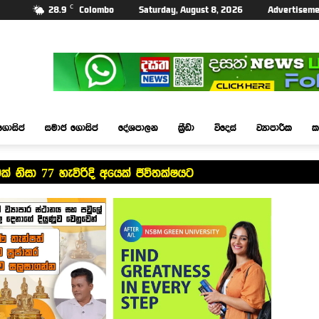
C
28.9
Colombo
Saturday, August 8, 2026
Advertiseme
ගොසිප්
සමාජ ගොසිප්
දේශපාලන
ක්‍රීඩා
විදෙස්
ව්‍යාපාරික
ක
මක් නිසා 77 හැවිරිදි අයෙක් ජීවිතක්ෂයට