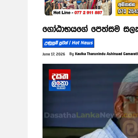
ගෝඨාභයගේ පෙත්සම සලකා
උණුසුම් පුවත් | Hot News
By
Kavika Tharunindu Ashirwad Gamarat
June 17, 2026