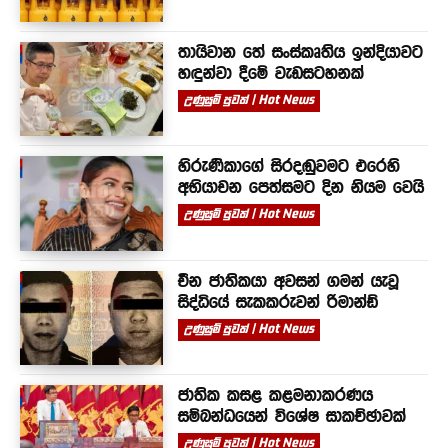
තායිවාන තේ සංස්කෘතිය ඉන්දියාවට
හඳුන්වා දීමේ වැඩසටහනක්
උණුසුම් පුවත් | Hot News
හිරුණිකාගේ සිරදඬුවමට එරෙහි
අභියාචන පෙත්සමට දින නියම වෙයි
උණුසුම් පුවත් | Hot News
චීන ජාතිකයා අවසන් ගමන් යැවූ
සිද්ධියේ සැකකරුවන් රිමාන්ඩ්
උණුසුම් පුවත් | Hot News
ජාතික කසළ කළමනාකරණය
සම්බන්ධයෙන් විශේෂ සාකච්ඡාවක්
උණුසුම් පුවත් | Hot News