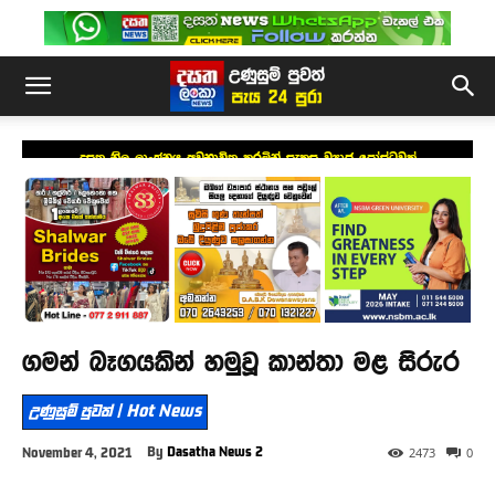
දසත නිල ලාංඡනය අවභාවිත කරමින් සැකසූ ව්‍යාජ පෝස්ටුවක්
ගමන් බෑගයකින් හමුවූ කාන්තා මළ සිරුර
උණුසුම් පුවත් | Hot News
By
Dasatha News 2
November 4, 2021
2473
0