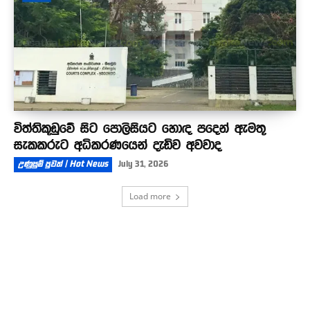
විත්තිකූඩුවේ සිට පොලිසියට හොඳ පදෙන් ඇමතූ
සැකකරුට අධිකරණයෙන් දැඩිව අවවාද
උණුසුම් පුවත් | Hot News
July 31, 2026
Load more