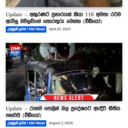
Update – අකුරණට ප්‍රහාරයක් කියා 118 අමතා රටම
ඇවිලූ මව්ලවිගේ තොරතුරු මෙන්න (වීඩියෝ)
උණුසුම් පුවත් | Hot News
April 22, 2023
Update – රාගම පොලිස් බල ප්‍රදේශයට ඇඳිරි නීතිය
පනවයි (වීඩියෝ)
උණුසුම් පුවත් | Hot News
August 1, 2026