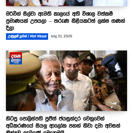
මර්වින් සිල්වා ඇමති කාලයේ අති විශාල වත්කම්
ප්‍රමාණයක් උපයලා – තරුණ නිළියකටත් ලක්ෂ ගණන්
දීලා
උණුසුම් පුවත් | Hot News
July 31, 2026
හිටපු පොලිස්පති පූජිත් ජයසුන්දර වෙනුවෙන්
අධිකරණයේ සියලු ආලෝක පහන් නිවා දමා අවසන්
තීන්දුව ලැබුණේ මෙහෙමයි