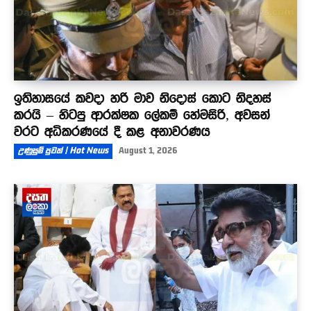
ඉතිහාසයේ කවදා හරි මාව නිදොස් කොට නිදහස්
කරයි – හිටපු ආරක්ෂක ලේකම් හේමසිරි, අවසන්
වරට අධිකරණයේ දී කළ අනාවරණය
උණුසුම් පුවත් | Hot News
August 1, 2026