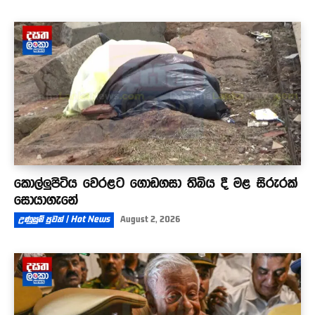
කොල්ලුපිටිය වෙරළට ගොඩගසා තිබිය දී මළ සිරුරක්
සොයාගැනේ
උණුසුම් පුවත් | Hot News
August 2, 2026