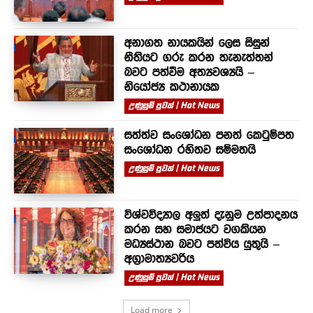
අනාගත නායකයින් ලෙස සිසුන්
නීතියට ගරු කරන තැනැත්තන්
බවට පත්වීම අත්‍යවශ්‍යයි –
නියෝජ්‍ය කථානායක
උණුසුම් පුවත් | Hot News
සත්ත්ව සංශෝධන පනත් කෙටුම්පත
සංශෝධන රහිතව සම්මතයි
උණුසුම් පුවත් | Hot News
විශ්වවිද්‍යාල අලුත් දැනුම උත්පාදනය
කරන සහ සමාජයට වගකියන
මධ්‍යස්ථාන බවට පත්විය යුතුයි –
අග්‍රාමාත්‍යවරිය
උණුසුම් පුවත් | Hot News
Load more