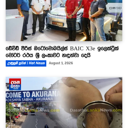
ඩේවිඩ් පීරිස් ඔටෝමොබයිල්ස් BAIC X3e ඉලෙක්ට්‍රික්
මෝටර් රථය ශ්‍රී ලංකාවට හඳුන්වා දෙයි
උණුසුම් පුවත් | Hot News
August 1, 2026