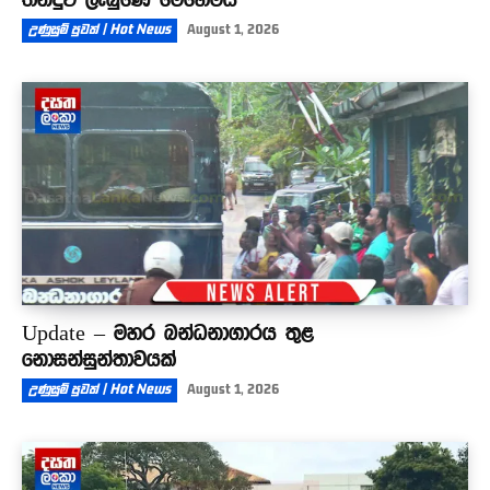
උණුසුම් පුවත් | Hot News
August 1, 2026
Update – මහර බන්ධනාගාරය තුළ
නොසන්සුන්තාවයක්
උණුසුම් පුවත් | Hot News
August 1, 2026