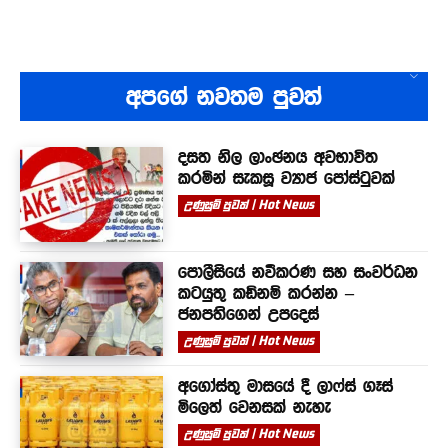
අපගේ නවතම පුවත්
දසත නිල ලාංඡනය අවභාවිත
කරමින් සැකසූ ව්‍යාජ පෝස්ටුවක්
උණුසුම් පුවත් | Hot News
පොලීසියේ නවීකරණ සහ සංවර්ධන
කටයුතු කඩිනම් කරන්න –
ජනපතිගෙන් උපදෙස්
උණුසුම් පුවත් | Hot News
අගෝස්තු මාසයේ දී ලාෆ්ස් ගෑස්
මිලෙත් වෙනසක් නැහැ
උණුසුම් පුවත් | Hot News