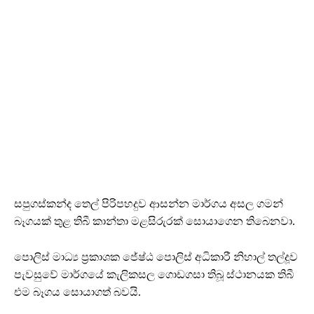
සපුගස්කන්ද තෙල් පිරිපහදුව ආසන්න මාර්ගය අසල ගමන්
බෑගයක් තුළ තිබී කාන්තා මළසිරුරක් සොයාගෙන තිබෙනවා.
පොලිස් මාධ්‍ය ප්‍රකාශක ජේෂ්ඨ පොලිස් අධිකාරී නිහාල් තල්දූව
පැවසුවේ මාර්ගයේ කැලිකසල ගොඩගසා තිබූ ස්ථානයක තිබී
එම බෑගය සොයාගත් බවයි.