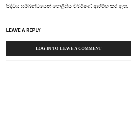
සිද්ධිය සම්බන්ධයෙන් පොලිසිය විමර්ෂණ ආරම්භ කර ඇත.
LEAVE A REPLY
LOG IN TO LEAVE A COMMENT