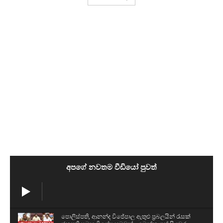
අපගේ නවතම වීඩියෝ පුවත්
පොලිස්පති, ආනන්ද විජේපාල ඇතුළු ප්‍රබලයින් රැසක්