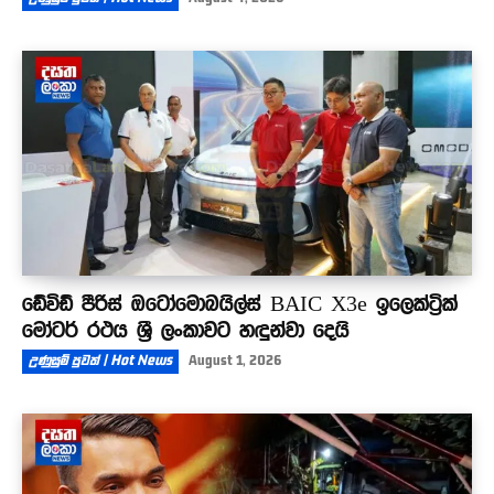
ඩේවිඩ් පීරිස් ඔටෝමොබයිල්ස් BAIC X3e ඉලෙක්ට්‍රික්
මෝටර් රථය ශ්‍රී ලංකාවට හඳුන්වා දෙයි
උණුසුම් පුවත් | Hot News
August 1, 2026