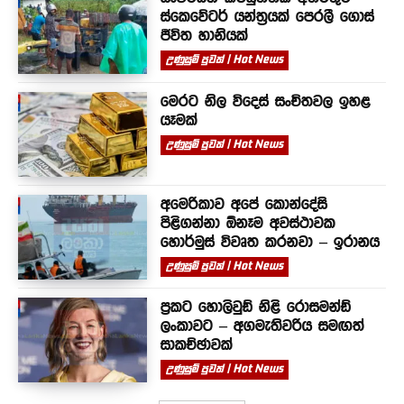
ස්කෙවේටර් යන්ත්‍රයක් පෙරලී ගොස්
ජීවිත හානියක්
උණුසුම් පුවත් | Hot News
මෙරට නිල විදෙස් සංචිතවල ඉහළ
යෑමක්
උණුසුම් පුවත් | Hot News
අමෙරිකාව අපේ කොන්දේසි
පිළිගන්නා ඕනෑම අවස්ථාවක
හොර්මුස් විවෘත කරනවා – ඉරානය
උණුසුම් පුවත් | Hot News
ප්‍රකට හොලිවුඩ් නිළි රොසමන්ඩ්
ලංකාවට – අගමැතිවරිය සමඟත්
සාකච්ඡාවක්
උණුසුම් පුවත් | Hot News