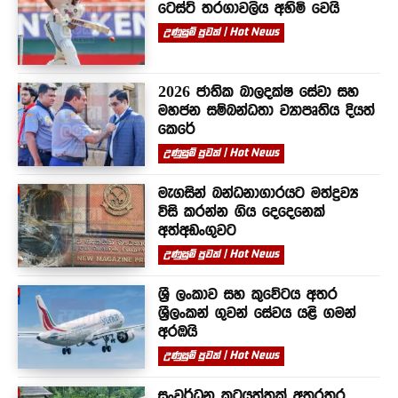
ටෙස්ට් තරගාවලිය අහිමි වෙයි
උණුසුම් පුවත් | Hot News
2026 ජාතික බාලදක්ෂ සේවා සහ
මහජන සම්බන්ධතා ව්‍යාපෘතිය දියත්
කෙරේ
උණුසුම් පුවත් | Hot News
මැගසින් බන්ධනාගාරයට මත්ද්‍රව්‍ය
විසි කරන්න ගිය දෙදෙනෙක්
අත්අඩංගුවට
උණුසුම් පුවත් | Hot News
ශ්‍රී ලංකාව සහ කුවේටය අතර
ශ්‍රීලංකන් ගුවන් සේවය යළි ගමන්
අරඹයි
උණුසුම් පුවත් | Hot News
සංවර්ධන කටයුත්තක් අතරතුර