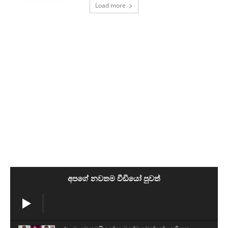
Load more
අපගේ නවතම වීඩියෝ පුවත්