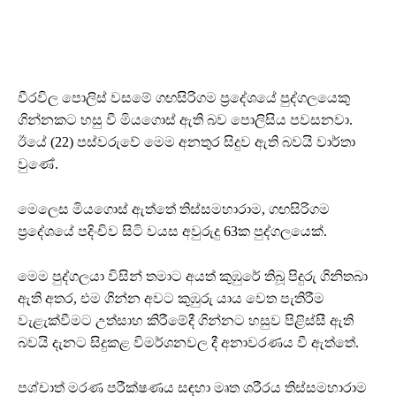
වීරවිල පොලිස් වසමේ ගඟසිරිගම ප්‍රදේශයේ පුද්ගලයෙකු
ගින්නකට හසු වී මියගොස් ඇති බව පොලිසිය පවසනවා.
ඊයේ (22) පස්වරුවේ මෙම අනතුර සිදුව ඇති බවයි වාර්තා
වුණේ.
මෙලෙස මියගොස් ඇත්තේ තිස්සමහාරාම, ගඟසිරිගම
ප්‍රදේශයේ පදිංචිව සිටි වයස අවුරුදු 63ක පුද්ගලයෙක්.
මෙම පුද්ගලයා විසින් තමාට අයත් කුඹුරේ තිබූ පිදුරු ගිනිතබා
ඇති අතර, එම ගින්න අවට කුඹුරු යාය වෙත පැතිරීම
වැළැක්වීමට උත්සාහ කිරීමේදී ගින්නට හසුව පිළිස්සී ඇති
බවයි දැනට සිදුකළ විමර්ශනවල දී අනාවරණය වී ඇත්තේ.
පශ්චාත් මරණ පරීක්ෂණය සඳහා මෘත ශරීරය තිස්සමහාරාම