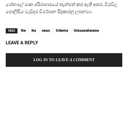
රෝහලේ මෘත ශරීරාගාරයේ තැන්පත් කර ඇති අතර, වීරවිල
පොලිසිය වැඩිදුර විමර්ශන සිදුකරනු ලබනවා.
fire
lka
news
Srilanka
thissamaharama
TAGS
LEAVE A REPLY
LOG IN TO LEAVE A COMMENT