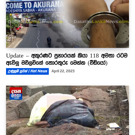
Update – අකුරණට ප්‍රහාරයක් කියා 118 අමතා රටම
ඇවිලූ මව්ලවිගේ තොරතුරු මෙන්න (වීඩියෝ)
උණුසුම් පුවත් | Hot News
April 22, 2023