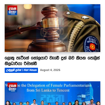
ලොකු පැටීගේ ගෝලයාට වැඩේ දුන් බව කියන පොලිස්
නිලධාරියා රිමාන්ඩ්
උණුසුම් පුවත් | Hot News
August 4, 2026