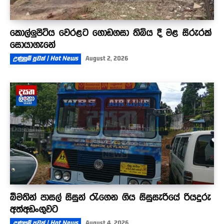
කොල්ලුපිටිය වෙරළට ගොඩගසා තිබිය දී මළ සිරුරක්
සොයාගැනේ
උණුසුම් පුවත් | Hot News
August 2, 2026
බීමතින් පාසල් සිසුන් රැගෙන ගිය සිසුසැරියේ රියදුරු
අත්අඩංගුවට
උණුසුම් පුවත් | Hot News
August 4, 2026