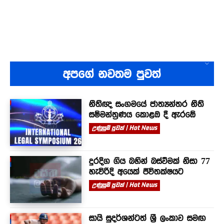
අපගේ නවතම පුවත්
නීතිඥ සංගමයේ ජාත්‍යන්තර නීති
සම්මන්ත්‍රණය කොළඹ දී ඇරඹේ
උණුසුම් පුවත් | Hot News
දුරදිග ගිය බහින් බස්වීමක් නිසා 77
හැවිරිදි අයෙක් ජීවිතක්ෂයට
උණුසුම් පුවත් | Hot News
සායි සුදර්ශන්ටත් ශ්‍රී ලංකාව සමඟ