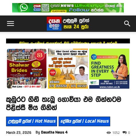
නීතිඥ සංගමයේ ජාත්‍යන්තර නීති සම්මන්ත්‍රණය කොළඹ දී ඇරඹේ
කුඹුරට ගිනි තැබූ ගොවියා එම ගින්නටම
පිළිස්සී මිය ගිහින්
උණුසුම් පුවත් | Hot News
දේශීය පුවත් | Local News
By
Dasatha News 4
March 23, 2026
1052
0