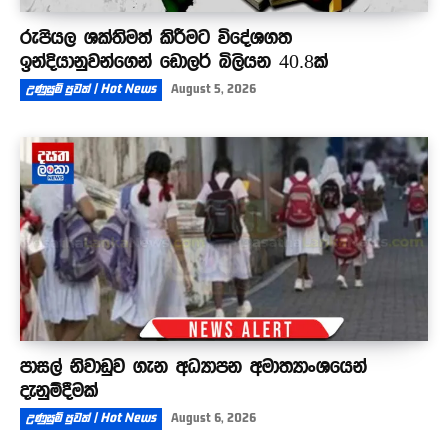
රුපියල ශක්තිමත් කිරීමට විදේශගත
ඉන්දියානුවන්ගෙන් ඩොලර් බිලියන 40.8ක්
උණුසුම් පුවත් | Hot News
August 5, 2026
පාසල් නිවාඩුව ගැන අධ්‍යාපන අමාත්‍යාංශයෙන්
දැනුම්දීමක්
උණුසුම් පුවත් | Hot News
August 6, 2026