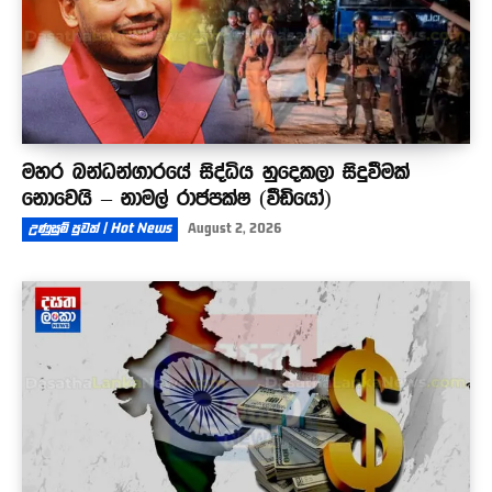
මහර බන්ධන්ගාරයේ සිද්ධිය හුදෙකලා සිදුවීමක්
නොවෙයි – නාමල් රාජපක්ෂ (වීඩියෝ)
උණුසුම් පුවත් | Hot News
August 2, 2026