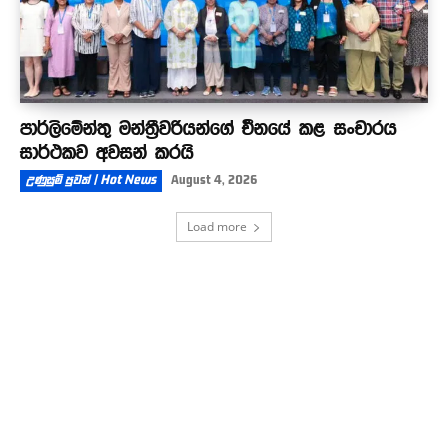
පාර්ලිමේන්තු මන්ත්‍රීවරියන්ගේ චීනයේ කළ සංචාරය
සාර්ථකව අවසන් කරයි
උණුසුම් පුවත් | Hot News
August 4, 2026
Load more