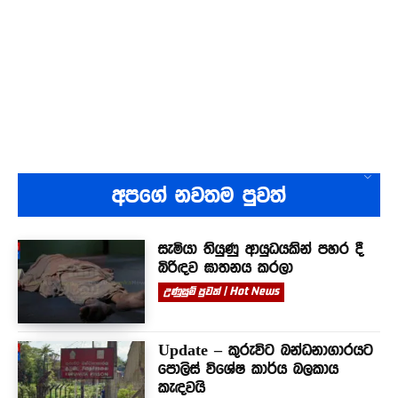
අපගේ නවතම පුවත්
සැමියා තියුණු ආයුධයකින් පහර දී
බිරිඳව ඝාතනය කරලා
උණුසුම් පුවත් | Hot News
Update – කුරුවිට බන්ධනාගාරයට
පොලිස් විශේෂ කාර්ය බලකාය
කැඳවයි