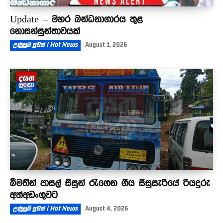
Update – මහර බන්ධනාගාරය තුළ
නොසන්සුන්තාවයක්
උණුසුම් පුවත් | Hot News
August 1, 2026
බීමතින් පාසල් සිසුන් රැගෙන ගිය සිසුසැරියේ රියදුරු
අත්අඩංගුවට
උණුසුම් පුවත් | Hot News
August 4, 2026