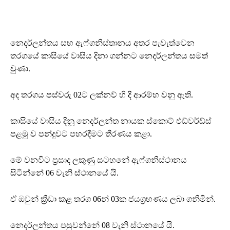
නෙදර්ලන්තය සහ ඇෆ්ගනිස්තානය අතර පැවැත්වෙන
තරගයේ කාසියේ වාසිය දිනා ගන්නට නෙදර්ලන්තය සමත්
වුණා.
අද තරගය පස්වරු 02ට ලක්නව් හි දී ආරම්භ වනු ඇති.
කාසියේ වාසිය දිනූ නෙදර්ලන්ත නායක ස්කොට් එඩ්වර්ඩ්ස්
පළමු ව පන්දුවට පහරදීමට තීරණය කළා.
මේ වනවිට ප්‍රසාද ලකුණු සටහනේ ඇෆ්ගනිස්ථානය
සිටින්නේ 06 වැනි ස්ථානයේ යි.
ඒ ඔවුන් ක්‍රීඩා කළ තරග 06න් 03ක ජයග්‍රහණය ලබා ගනිමින්.
නෙදර්ලන්තය පසුවන්නේ 08 වැනි ස්ථානයේ යි.