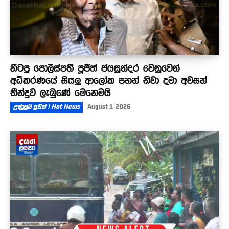
හිටපු පොලිස්පති පූජිත් ජයසුන්දර වෙනුවෙන්
අධිකරණයේ සියලු ආලෝක පහන් නිවා දමා අවසන්
තීන්දුව ලැබුණේ මෙහෙමයි
උණුසුම් පුවත් | Hot News
August 1, 2026