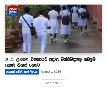
2025 උ.පෙළ විභාගයට අදාළ විශ්වවිද්‍යාල කඩඉම්
ලකුණු නිකුත් කෙරේ
උණුසුම් පුවත් | Hot News
August 1, 2026
Load more