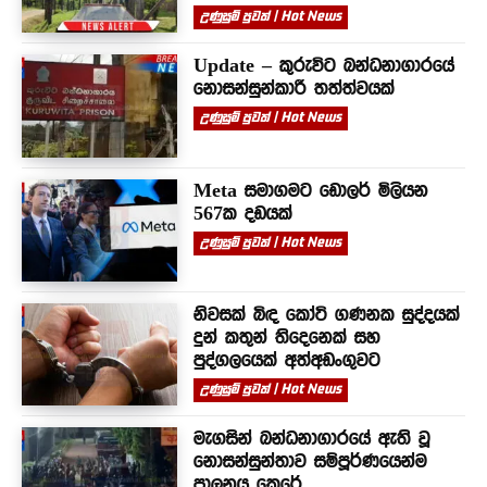
උණුසුම් පුවත් | Hot News
Update – කුරුවිට බන්ධනාගාරයේ
නොසන්සුන්කාරී තත්ත්වයක්
උණුසුම් පුවත් | Hot News
Meta සමාගමට ඩොලර් මිලියන
567ක දඩයක්
උණුසුම් පුවත් | Hot News
නිවසක් බිඳ කෝටි ගණනක සුද්දයක්
දුන් කතුන් තිදෙනෙක් සහ
පුද්ගලයෙක් අත්අඩංගුවට
උණුසුම් පුවත් | Hot News
මැගසින් බන්ධනාගාරයේ ඇති වූ
නොසන්සුන්තාව සම්පූර්ණයෙන්ම
පාලනය කෙරේ