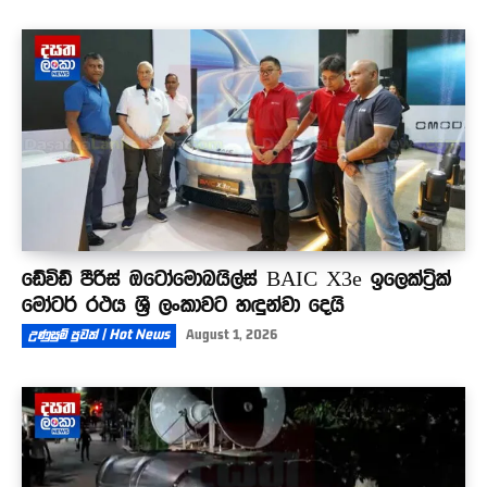
ඩේවිඩ් පීරිස් ඔටෝමොබයිල්ස් BAIC X3e ඉලෙක්ට්‍රික්
මෝටර් රථය ශ්‍රී ලංකාවට හඳුන්වා දෙයි
උණුසුම් පුවත් | Hot News
August 1, 2026