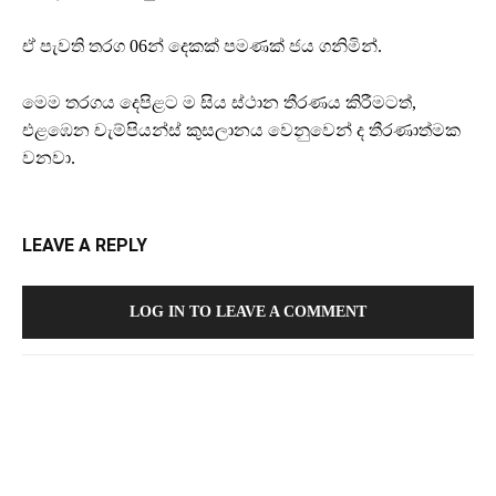
ඒ පැවති තරග 06න් දෙකක් පමණක් ජය ගනිමින්.
මෙම තරගය දෙපිළට ම සිය ස්ථාන තීරණය කිරීමටත්,
එළඹෙන චැම්පියන්ස් කුසලානය වෙනුවෙන් ද තීරණාත්මක
වනවා.
LEAVE A REPLY
LOG IN TO LEAVE A COMMENT