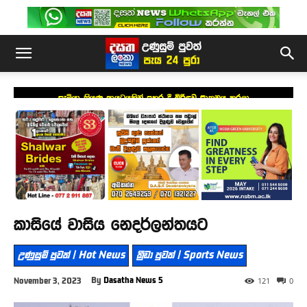
සැමියා තියුණු ආයුධයකින් පහර දී බිරිඳව ඝාතනය කරලා
කාසියේ වාසිය නෙදර්ලන්තයට
උණුසුම් පුවත් | Hot News
ක්‍රීඩා පුවත් | Sports News
By
Dasatha News 5
November 3, 2023
121
0