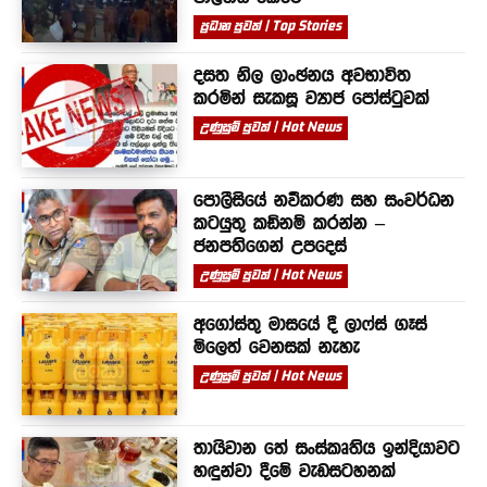
ප්‍රධාන පුවත් | Top Stories
දසත නිල ලාංඡනය අවභාවිත
කරමින් සැකසූ ව්‍යාජ පෝස්ටුවක්
උණුසුම් පුවත් | Hot News
පොලීසියේ නවීකරණ සහ සංවර්ධන
කටයුතු කඩිනම් කරන්න –
ජනපතිගෙන් උපදෙස්
උණුසුම් පුවත් | Hot News
අගෝස්තු මාසයේ දී ලාෆ්ස් ගෑස්
මිලෙත් වෙනසක් නැහැ
උණුසුම් පුවත් | Hot News
තායිවාන තේ සංස්කෘතිය ඉන්දියාවට
හඳුන්වා දීමේ වැඩසටහනක්