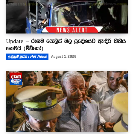
Update – රාගම පොලිස් බල ප්‍රදේශයට ඇඳිරි නීතිය
පනවයි (වීඩියෝ)
උණුසුම් පුවත් | Hot News
August 1, 2026