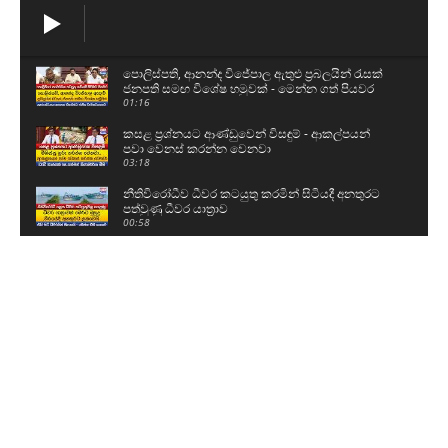
පොලිස්පති, ආනන්ද විජේපාල ඇතුළු ප්‍රබලයින් රැසක්
ජනපති සමඟ විශේෂ හමුවක් - මෙන්න ගත් පියවර
01:16
කසළ ප්‍රශ්නයට ආණ්ඩුවෙන් විසඳුම් - ආකල්පයන්
පවා වෙනස් කරන්න වෙනවා
03:18
නීතිවිරෝධීව ධීවර කටයුතු කරමින් සිටියදී අනතුරට
පත්වුණු ධීවර යාත්‍රාව
00:58
උසස් පෙළ සහ ශිෂ්‍යත්ව විභාගයට බස් යොදවා ඇති
අයුරු මෙන්න - වෙනදා වෙලාවටම තමයි යන්නේ
05:08
ගල් අඟුරු කොමිසමට සාක්ෂි දෙන්න ආ DV චානක
හා කුමාර ජයකොඩි
02:24
අකිල ගැන UNPයෙන් කට අරියි - හොරු අල්ලන
වැඩේ කළේ රනිල්..විහිළු සපයන්න එපා
02:48
රනිල් එකතුවී කතා කළ දේ වජිර හෙළිකරයි - අපේ