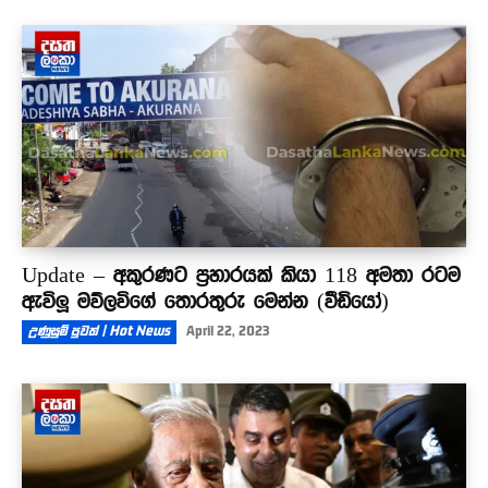
Update – අකුරණට ප්‍රහාරයක් කියා 118 අමතා රටම
ඇවිලූ මව්ලවිගේ තොරතුරු මෙන්න (වීඩියෝ)
උණුසුම් පුවත් | Hot News
April 22, 2023