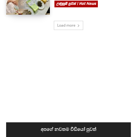
උණුසුම් පුවත් | Hot News
Load more
අපගේ නවතම වීඩියෝ පුවත්