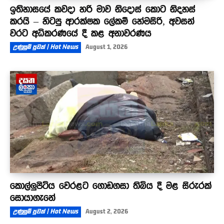
ඉතිහාසයේ කවදා හරි මාව නිදොස් කොට නිදහස්
කරයි – හිටපු ආරක්ෂක ලේකම් හේමසිරි, අවසන්
වරට අධිකරණයේ දී කළ අනාවරණය
උණුසුම් පුවත් | Hot News
August 1, 2026
කොල්ලුපිටිය වෙරළට ගොඩගසා තිබිය දී මළ සිරුරක්
සොයාගැනේ
උණුසුම් පුවත් | Hot News
August 2, 2026