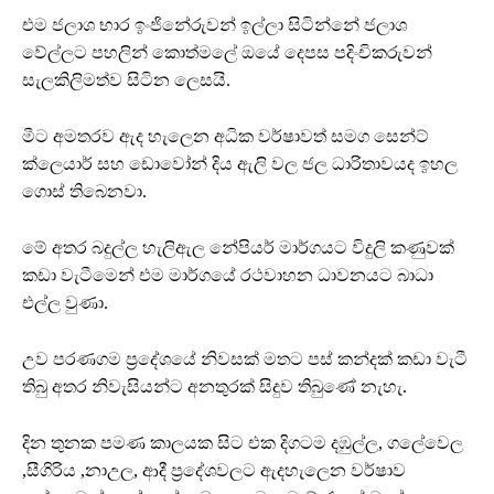
එම ජලාශ භාර ඉංජිනේරුවන් ඉල්ලා සිටින්නේ ජලාශ
වේල්ලට පහලින් කොත්මලේ ඔයේ දෙපස පදිංචිකරුවන්
සැලකිලිමත්ව සිටින ලෙසයි.
මීට අමතරව ඇද හැලෙන අධික වර්ෂාවත් සමග සෙන්ට්
ක්ලෙයාර් සහ ඩොවෝන් දිය ඇලි වල ජල ධාරිතාවයද ඉහල
ගොස් තිබෙනවා.
මේ අතර බදුල්ල හැලිඇල නේපියර් මාර්ගයට විදුලි කණුවක්
කඩා වැටීමෙන් එම මාර්ගයේ රථවාහන ධාවනයට බාධා
එල්ල වුණා.
උව පරණගම ප්‍රදේශයේ නිවසක් මතට පස් කන්දක් කඩා වැටී
තිබු අතර නිවැසියන්ට අනතුරක් සිදුව තිබුණේ නැහැ.
දින තුනක පමණ කාලයක සිට එක දිගටම දඹුල්ල, ගලේවෙල
,සීගිරිය ,නාඋල, ආදී ප්‍රදේශවලට ඇදහැලෙන වර්ෂාව