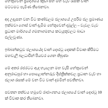
හේතුවෙන් ප්‍රදේශයේ කුඩා සහ මහ වැව් රැසක් වාන්
මට්ටමට පැමිණ තිබෙනවා.
අද උදෑසන වන විට කණ්ඩලම ජලාශයේ උපරිම ජල ප්‍රමාණය
ඉක්මවා ගොස් වාන් දැමීම හේතුවෙන් දඹුල්ල – වෑවල වැව
ප්‍රධාන මාර්ගයේ ගමනාගමනය කටයුතුවලට බාධා
එල්ලවුණා.
ඉබ්බන්කටුව ජලාශයේද වාන් දොරටු දෙකක් විවෘත කිරීමට
මහවැලි බලධාරීන් පියවර ගෙන තිබුණා
මේ අතර රජරටට ඇද හැලෙන මහ වැසි හේතුවෙන්
අනුරාධපුර හා පොළොන්නරුව දිස්ත්‍රික්කවල ප්‍රධාන වැව් හා
ජලාශ රැසක් මේ වන විට වාන් දමමින් පවතිනවා.
පවතන තත්වය හමුවේ රාජාංගනය ජලාශයේ වාන් දොරටු 10
ක් විවෘත කර තිබෙනවා.