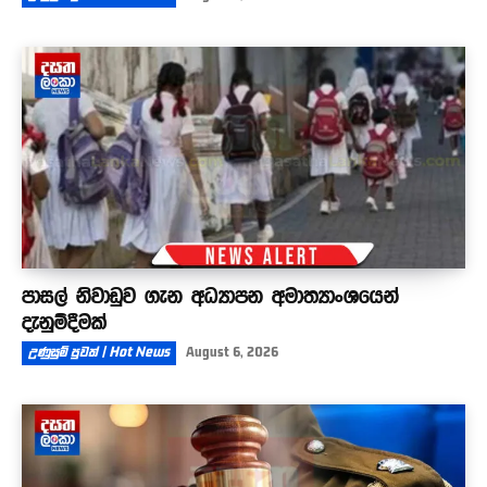
පාසල් නිවාඩුව ගැන අධ්‍යාපන අමාත්‍යාංශයෙන්
දැනුම්දීමක්
උණුසුම් පුවත් | Hot News
August 6, 2026