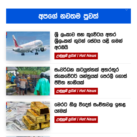
අපගේ නවතම පුවත්
ශ්‍රී ලංකාව සහ කුවේටය අතර
ශ්‍රීලංකන් ගුවන් සේවය යළි ගමන්
අරඹයි
උණුසුම් පුවත් | Hot News
සංවර්ධන කටයුත්තක් අතරතුර
ස්කෙවේටර් යන්ත්‍රයක් පෙරලී ගොස්
ජීවිත හානියක්
උණුසුම් පුවත් | Hot News
මෙරට නිල විදෙස් සංචිතවල ඉහළ
යෑමක්
උණුසුම් පුවත් | Hot News