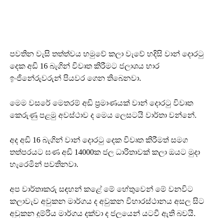
පවතින වැසි තත්ත්වය හමුවේ කලා වැවේ හදිසි වාන් දොරටු
දෙක අඩි 16 බැගින් විවෘත කිරීමට ජලාශය භාර
ඉංජිනේරුවරුන් පියවර ගෙන තිබෙනවා.
මෙම වසරේ මෙතරම් අඩි ප්‍රමාණයක් වාන් දොරටු විවෘත
කෙරුණු පළමු අවස්ථාව ද මෙය ලෙසටයි වාර්තා වන්නේ.
අද අඩි 16 බැගින් වාන් දොරටු දෙක විවෘත කිරීමත් සමග
තත්පරයට ඝණ අඩි 14000ක ජල ධාරිතාවක් කලා ඔයට මුදා
හැරෙමින් පවතිනවා.
අප වාර්තාකරු සඳහන් කළේ මේ හේතුවෙන් මේ වනවිට
කලාවැව අවුකන මාර්ගය ද අවුකන විහාරස්ථානය අසල සිට
අවුකන දුම්රිය මාර්ගය දක්වා ද ජලයෙන් යටවී ඇති බවයි. ⁣