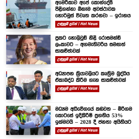
අමෙරිකාව අපේ කොන්දේසි
පිළිගන්නා ඕනෑම අවස්ථාවක
හොර්මුස් විවෘත කරනවා – ඉරානය
උණුසුම් පුවත් | Hot News
ප්‍රකට හොලිවුඩ් නිළි රොසමන්ඩ්
ලංකාවට – අගමැතිවරිය සමඟත්
සාකච්ඡාවක්
උණුසුම් පුවත් | Hot News
අධ්‍යාපන ක්‍රියාවලියට කෘත්‍රිම බුද්ධිය
ඒකාබද්ධ කිරීම ගැන සාකච්ඡාවක්
උණුසුම් පුවත් | Hot News
මධ්‍යම අධිවේගයේ කඩවත – මීරිගම
කොටසේ ඉදිකිරීම් ප්‍රගතිය 53%
ඉක්මවයි – 2028 දී ජනතා අයිතියට
උණුසුම් පුවත් | Hot News