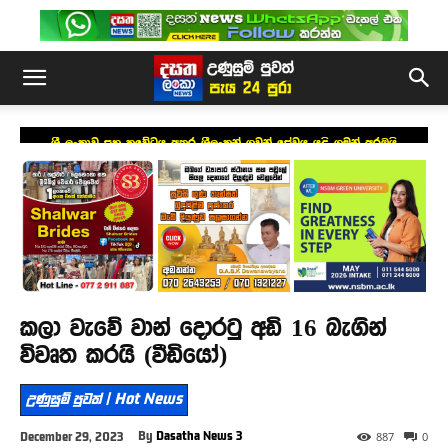
ශ්‍රී ලංකාව සහ කුවේටය අතර ශ්‍රීලංකන් ගුවන් සේවය යළි ගමන් අරඹයි
කලා වැවේ වාන් දොරටු අඩි 16 බැගින්
විවෘත කරයි (වීඩියෝ)
උණුසුම් පුවත් | Hot News
By
Dasatha News 3
December 29, 2023
887
0