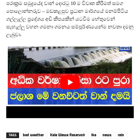
පරාක්‍රම සමුද්‍රයේද වාන් දොරටු 10 ම විවෘත කිරීමත් සමග
පොලොන්නරුව – මඩකළපුව ප්‍රධාන මාර්ගයේ මනම්පිටිය
ගල්ලෑල්ල ප්‍රදේශය අඩි කීපයකින් යටවීම හේතුවෙන්
සැහැල්ලු වහන ගමනා ගමනය සම්පූර්ණයෙන්ම නවතා දමනු
ලැබුවා.
bad weather
Kala Wewa Reservoir
lka
news
rain
TAGS