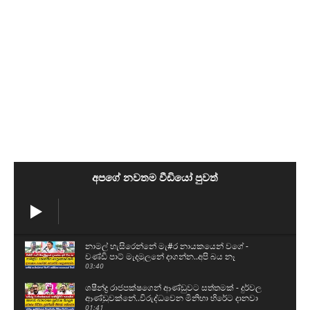
අපගේ නවතම වීඩියෝ පුවත්
නාමල් හැසිරෙන්නේ මැ#ර නායකයෙන් වගේ -
චණ්ඩි පාට් මැදමුලනේ දාගන්න..අපි බය නෑ
03:40
ශෂීන්ද්‍ර රාජපක්ෂගෙන් ආණ්ඩුවට සත්තමක් - දුර්වල
ආණ්ඩුවක්නේ..විරුද්ධවෙන මිනිහා හිරේට දානවා
01:41