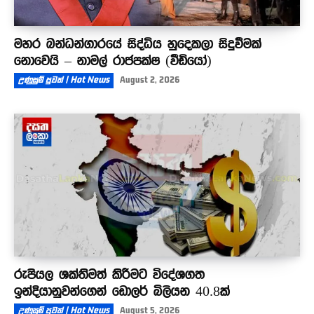
මහර බන්ධන්ගාරයේ සිද්ධිය හුදෙකලා සිදුවීමක්
නොවෙයි – නාමල් රාජපක්ෂ (වීඩියෝ)
උණුසුම් පුවත් | Hot News
August 2, 2026
රුපියල ශක්තිමත් කිරීමට විදේශගත
ඉන්දියානුවන්ගෙන් ඩොලර් බිලියන 40.8ක්
උණුසුම් පුවත් | Hot News
August 5, 2026