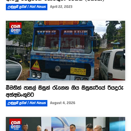
උණුසුම් පුවත් | Hot News
April 22, 2023
බීමතින් පාසල් සිසුන් රැගෙන ගිය සිසුසැරියේ රියදුරු
අත්අඩංගුවට
උණුසුම් පුවත් | Hot News
August 4, 2026