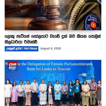
ලොකු පැටීගේ ගෝලයාට වැඩේ දුන් බව කියන පොලිස්
නිලධාරියා රිමාන්ඩ්
උණුසුම් පුවත් | Hot News
August 4, 2026