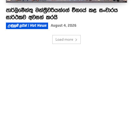
පාර්ලිමේන්තු මන්ත්‍රීවරියන්ගේ චීනයේ කළ සංචාරය
සාර්ථකව අවසන් කරයි
උණුසුම් පුවත් | Hot News
August 4, 2026
Load more