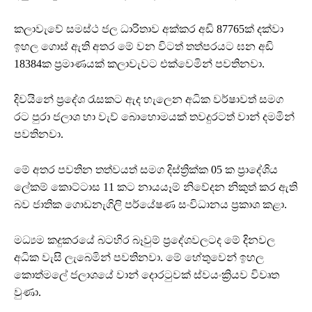
කලාවැවේ සමස්ථ ජල ධාරිතාව අක්කර අඩි 87765ක් දක්වා
ඉහල ගොස් ඇති අතර මේ වන විටත් තත්පරයට ඝන අඩි
18384ක ප්‍රමාණයක් කලාවැවට එක්වෙමින් පවතිනවා.
දිවයිනේ ප්‍රදේශ රැසකට ඇද හැලෙන අධික වර්ෂාවත් සමග
රට පුරා ජලාශ හා වැව් බොහොමයක් තවදුරටත් වාන් දමමින්
පවතිනවා.
මේ අතර පවතින තත්වයත් සමග දිස්ත්‍රික්ක 05 ක ප්‍රාදේශිය
ලේකම් කොට්ටාස 11 කට නායයෑම් නිවේදන නිකුත් කර ඇති
බව ජාතික ගොඩනැගිලි පර්යේෂණ සංවිධානය ප්‍රකාශ කළා.‍
මධ්‍යම කදුකරයේ බටහිර බෑවුම් ප්‍රදේශවලටද මේ දිනවල
අධික වැසි ලැබෙමින් පවතිනවා. මේ හේතුවෙන් ඉහල
කොත්මලේ ජලාශයේ වාන් දොරටුවක් ස්වයංක්‍රියව විවෘත
වුණා.