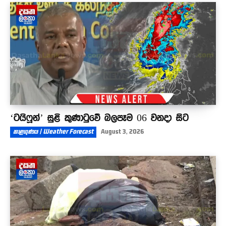
ඵලයක් නැති බව අජිත් සාක්ෂි එක්ක හෙළිකරයි ?
16:44
‘ටයිෆූන්’ සුළි කුණාටුවේ බලපෑම 06 වනදා සිට
කාළගුණය | Weather Forecast
August 3, 2026