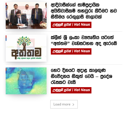
ආදිවාසීන්ගේ සාම්ප්‍රදායික
අයිතිවාසිකම් තහවුරු කිරීමට නව
නීතිමය රෙගුලාසි මාලාවක්
උණුසුම් පුවත් | Hot News
ක්ලීන් ශ්‍රී ලංකා ව්‍යපෘතිය යටතේ
“අත්තම” වැඩසටහන අද ඇරඹේ
උණුසුම් පුවත් | Hot News
හෙට දිනයට අදාළ කාලගුණ
නිවේදනය නිකුත් වෙයි – ප්‍රදේශ
රැසකට වැසි
උණුසුම් පුවත් | Hot News
Load more