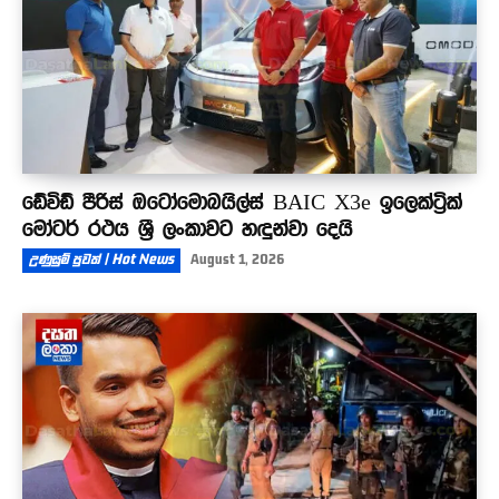
ඩේවිඩ් පීරිස් ඔටෝමොබයිල්ස් BAIC X3e ඉලෙක්ට්‍රික්
මෝටර් රථය ශ්‍රී ලංකාවට හඳුන්වා දෙයි
උණුසුම් පුවත් | Hot News
August 1, 2026