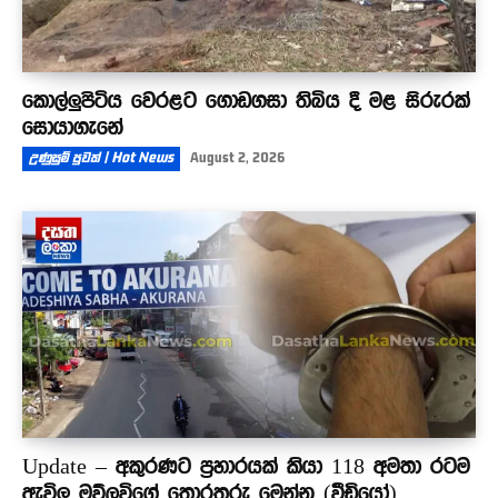
කොල්ලුපිටිය වෙරළට ගොඩගසා තිබිය දී මළ සිරුරක්
සොයාගැනේ
උණුසුම් පුවත් | Hot News
August 2, 2026
Update – අකුරණට ප්‍රහාරයක් කියා 118 අමතා රටම
ඇවිලූ මව්ලවිගේ තොරතුරු මෙන්න (වීඩියෝ)