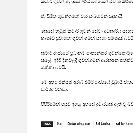
කටාර් ගුවන් කලාපය අර්ධ වශයෙන් විවෘත කිරීම
ඒ, සීමිත ගුවන්ගමන් වාර සංඛ්‍යාවක් සඳහායි.
කෙසේ නමුත් කටාර් ගුවන් සේවා අධිකාරිය සඳහ
භාණ්ඩ ප්‍රවාහන ගුවන් ගමන් සඳහා පමණක් බවයි
කටාර් රාජ්‍යයේ ප්‍රධානම ජාත්‍යන්තර ගුවන
කළේ, ඉදිරි දිනවලදී ගුවන්ගමන් ආරක්ෂක තත්ත
ගන්නා බවයි.
මේ අතර එක්සත් අරාබි එමීර් රාජ්‍යයේ ඩුබායි ජා
වාර්තා වනවා.
පිපිරීමෙන් පසුව ඉහළ අහසේ දුමාරයක් ඇති වූ බ
lka
Qatar airspace
Sri Lanka
sri lanka 
TAGS