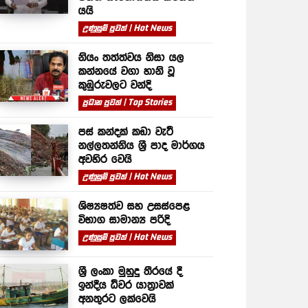
යයි
උණුසුම් පුවත් | Hot News
නියං තත්ත්වය නිසා යල
කන්නයේ වගා හානි වූ
කුඹුරුවලට වන්දි
ප්‍රධාන පුවත් | Top Stories
පස් කන්දක් කඩා වැටී
නල්ලතන්නිය ශ්‍රී පාද මාර්ගය
අවහිර වෙයි
උණුසුම් පුවත් | Hot News
ශිෂ්‍යෂත්ව සහ උසස්පෙළ
විභාග සාමාන්‍ය පරිදි
උණුසුම් පුවත් | Hot News
ශ්‍රී ලංකා මුහුදු තීරයේ දී
ඉන්දීය ධීවර යාත්‍රාවක්
අනතුරට ලක්වෙයි