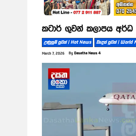
කටාර් ගුවන් කලාපය අර්
උණුසුම් පුවත් | Hot News
විදෙස් පුවත් | World
By
Dasatha News 4
March 7, 2026