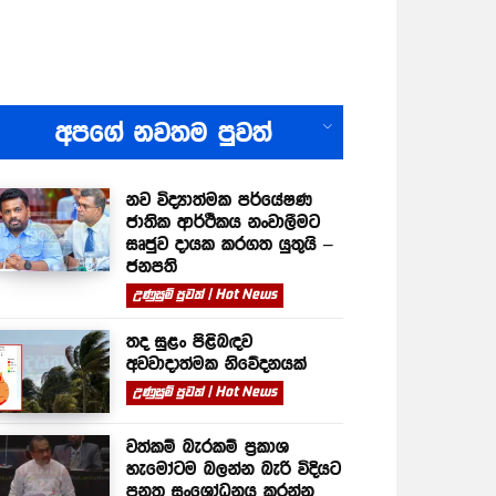
All
අපගේ නවතම පුවත්
නව විද්‍යාත්මක පර්යේෂණ
ජාතික ආර්ථිකය නංවාලීමට
සෘජුව දායක කරගත යුතුයි –
ජනපති
උණුසුම් පුවත් | Hot News
තද සුළං පිළිබඳව
අවවාදාත්මක නිවේදනයක්
උණුසුම් පුවත් | Hot News
වත්කම් බැරකම් ප්‍රකාශ
හැමෝටම බලන්න බැරි විදියට
පනත සංශෝධනය කරන්න