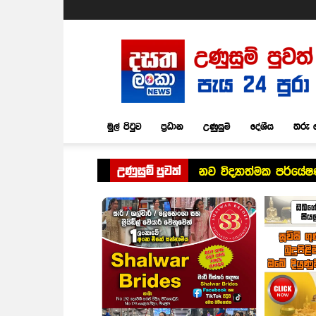
Dasatha
Lanka
News
මුල් පිටුව
ප්‍රධාන
උණුසුම්
දේශීය
තරු 
උණුසුම් පුවත්
නව විද්‍යාත්මක පර්ය