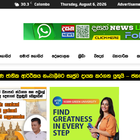
C
30.3
Colombo
Thursday, August 6, 2026
Advertiseme
ගොසිප්
සමාජ ගොසිප්
දේශපාලන
ක්‍රීඩා
විදෙස්
ව්‍යාපාරික
ක
ේෂණ ජාතික ආර්ථිකය නංවාලීමට සෘජුව දායක කරගත යුතුයි – ජන