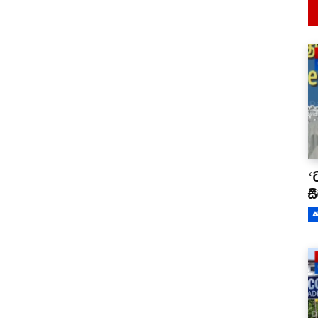
‘
ස
ක