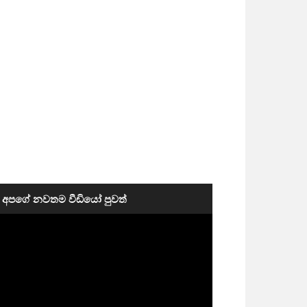
අපගේ නවතම වීඩියෝ පුවත්