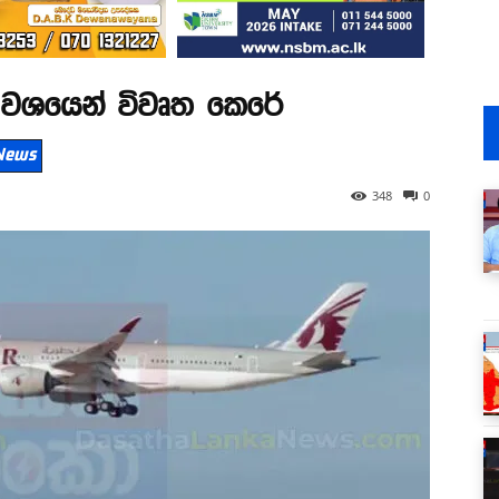
ධ වශයෙන් විවෘත කෙරේ
 News
348
0