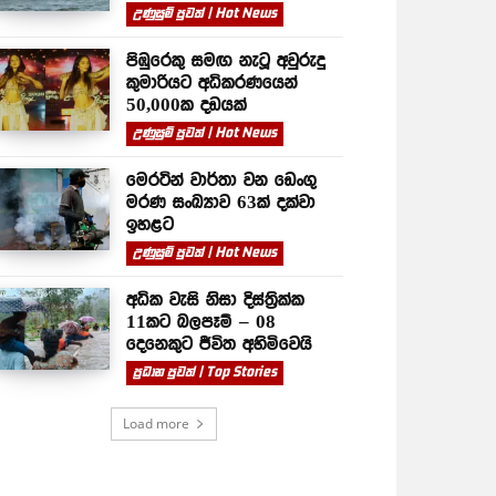
උණුසුම් පුවත් | Hot News
පිඹුරෙකු සමඟ නැටූ අවුරුදු
කුමාරියට අධිකරණයෙන්
50,000ක දඩයක්
උණුසුම් පුවත් | Hot News
මෙරටින් වාර්තා වන ඩෙංගු
මරණ සංඛ්‍යාව 63ක් දක්වා
ඉහළට
උණුසුම් පුවත් | Hot News
අධික වැසි නිසා දිස්ත්‍රික්ක
11කට බලපෑම් – 08
දෙනෙකුට ජීවිත අහිමිවෙයි
ප්‍රධාන පුවත් | Top Stories
Load more