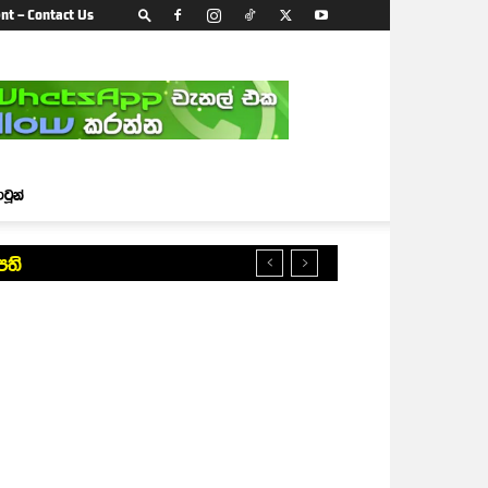
nt – Contact Us
ාටූන්
පති