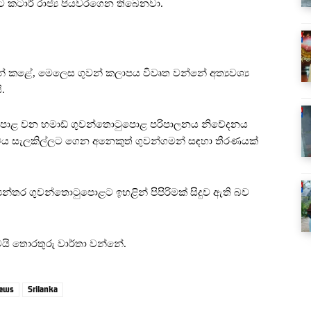
ට කටාර් රාජ්‍ය පියවරගෙන තිබෙනවා.
න් කළේ, මෙලෙස ගුවන් කලාපය විවෘත වන්නේ අත්‍යවශ්‍ය
.
්තොටුපොළ වන හමාඩ් ගුවන්තොටුපොළ පරිපාලනය නිවේදනය
්වය සැලකිල්ලට ගෙන අනෙකුත් ගුවන්ගමන් සඳහා තීරණයක්
ත්‍යන්තර ගුවන්තොටුපොළට ඉහළින් පිපිරිමක් සිදුව ඇති බව
වයි තොරතුරු වාර්තා වන්නේ.
news
Srilanka