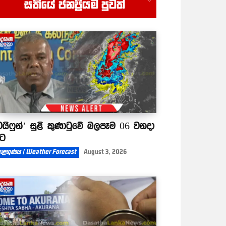
සතියේ ජනප්‍රියම පුවත්
00:52
ටයිෆූන්’ සුළි කුණාටුවේ බලපෑම 06 වනදා
ිට
ාළගුණය | Weather Forecast
August 3, 2026