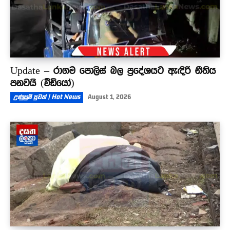
Update – රාගම පොලිස් බල ප්‍රදේශයට ඇඳිරි නීතිය
පනවයි (වීඩියෝ)
උණුසුම් පුවත් | Hot News
August 1, 2026