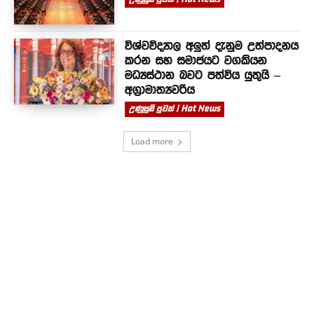
විශ්වවිද්‍යාල අලුත් දැනුම උත්පාදනය
කරන සහ සමාජයට වගකියන
මධ්‍යස්ථාන බවට පත්විය යුතුයි –
අග්‍රාමාත්‍යවරිය
උණුසුම් පුවත් | Hot News
Load more