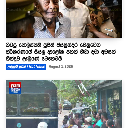
හිටපු පොලිස්පති පූජිත් ජයසුන්දර වෙනුවෙන්
අධිකරණයේ සියලු ආලෝක පහන් නිවා දමා අවසන්
තීන්දුව ලැබුණේ මෙහෙමයි
උණුසුම් පුවත් | Hot News
August 1, 2026