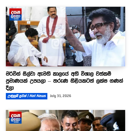
මර්වින් සිල්වා ඇමති කාලයේ අති විශාල වත්කම්
ප්‍රමාණයක් උපයලා – තරුණ නිළියකටත් ලක්ෂ ගණන්
දීලා
උණුසුම් පුවත් | Hot News
July 31, 2026