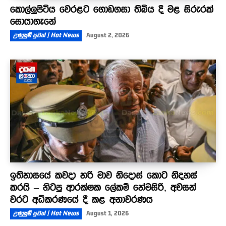
කොල්ලුපිටිය වෙරළට ගොඩගසා තිබිය දී මළ සිරුරක්
සොයාගැනේ
උණුසුම් පුවත් | Hot News
August 2, 2026
ඉතිහාසයේ කවදා හරි මාව නිදොස් කොට නිදහස්
කරයි – හිටපු ආරක්ෂක ලේකම් හේමසිරි, අවසන්
වරට අධිකරණයේ දී කළ අනාවරණය
උණුසුම් පුවත් | Hot News
August 1, 2026