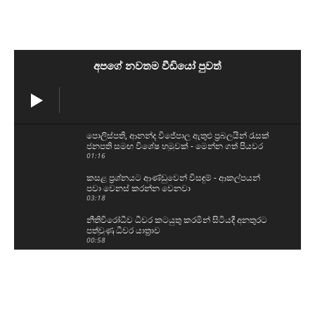
අපගේ නවතම වීඩියෝ පුවත්
පොලිස්පති, ආනන්ද විජේපාල ඇතුළු ප්‍රබලයින් රැසක්
ජනපති සමඟ විශේෂ හමුවක් - මෙන්න ගත් පියවර
01:16
කසළ ප්‍රශ්නයට ආණ්ඩුවෙන් විසඳුම් - ආකල්පයන්
පවා වෙනස් කරන්න වෙනවා
03:18
නීතිවිරෝධීව ධීවර කටයුතු කරමින් සිටියදී අනතුරට
පත්වුණු ධීවර යාත්‍රාව
00:58
උසස් පෙළ සහ ශිෂ්‍යත්ව විභාගයට බස් යොදවා ඇති
අයුරු මෙන්න - වෙනදා වෙලාවටම තමයි යන්නේ
05:08
ගල් අඟුරු කොමිසමට සාක්ෂි දෙන්න ආ DV චානක
හා කුමාර ජයකොඩි