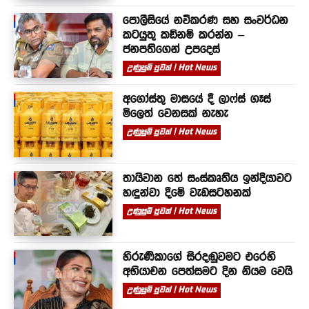
පොලීසියේ නවීකරණ සහ සංවර්ධන
කටයුතු කඩිනම් කරන්න –
ජනපතිගෙන් උපදෙස්
උණුසුම් පුවත් | Hot News
අගෝස්තු මාසයේ දී ලාෆ්ස් ගෑස්
මිලෙත් වෙනසක් නැහැ
උණුසුම් පුවත් | Hot News
තායිවාන තේ සංස්කෘතිය ඉන්දියාවට
හඳුන්වා දීමේ වැඩසටහනක්
උණුසුම් පුවත් | Hot News
හිරුණිකාගේ සිරදඬුවමට එරෙහි
අභියාචන පෙත්සමට දින නියම වෙයි
උණුසුම් පුවත් | Hot News