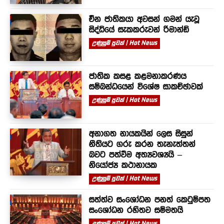
චීන ජාතිකයා අවසන් ගමන් යැවූ
සිද්ධියේ සැකකරුවන් රිමාන්ඩ්
උණුසුම් පුවත් | Hot News
ජාතික කසළ කළමනාකරණය
සම්බන්ධයෙන් විශේෂ සාකච්ඡාවක්
උණුසුම් පුවත් | Hot News
අනාගත නායකයින් ලෙස සිසුන්
නීතියට ගරු කරන තැනැත්තන්
බවට පත්වීම අත්‍යවශ්‍යයි –
නියෝජ්‍ය කථානායක
උණුසුම් පුවත් | Hot News
සත්ත්ව සංශෝධන පනත් කෙටුම්පත
සංශෝධන රහිතව සම්මතයි
උණුසුම් පුවත් | Hot News