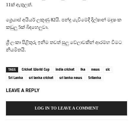
11ක් ඇතුලත්.
ශ්‍රෙයාස් අයියර් ලකුණු 82යි. පන්දු යැවීමේදී දිල්ෂාන් මදුෂංක
කඩුලු 5ක් බිඳහෙලුවා.
ශ්‍රී ලංකා පිළිතුරු ඉනිම තවත් සුලු වේලාවකින් ආරම්භ වීමට
නියමිතයි.
Cricket World Cup
india cricket
lka
news
slc
TAGS
Sri Lanka
sri lanka cricket
sri lanka news
Srilanka
LEAVE A REPLY
LOG IN TO LEAVE A COMMENT