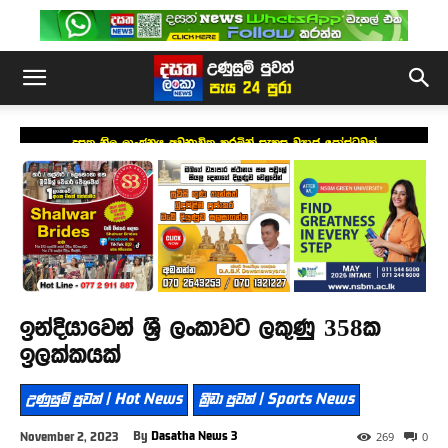
දසත නිල ලාංඡනය අවභාවිත කරමින් සැකසූ ව්‍යාජ පෝස්ටුවක්
ඉන්දියාවෙන් ශ්‍රී ලංකාවට ලකුණු 358ක
ඉලක්කයක්
උණුසුම් පුවත් | Hot News
ක්‍රීඩා පුවත් | Sports News
By
Dasatha News 3
November 2, 2023
269
0