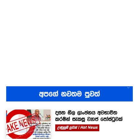
අපගේ නවතම පුවත්
දසත නිල ලාංඡනය අවභාවිත
කරමින් සැකසූ ව්‍යාජ පෝස්ටුවක්
උණුසුම් පුවත් | Hot News