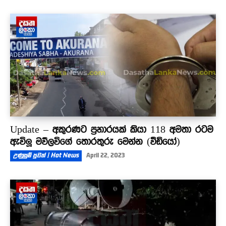
Update – අකුරණට ප්‍රහාරයක් කියා 118 අමතා රටම
ඇවිලූ මව්ලවිගේ තොරතුරු මෙන්න (වීඩියෝ)
උණුසුම් පුවත් | Hot News
April 22, 2023