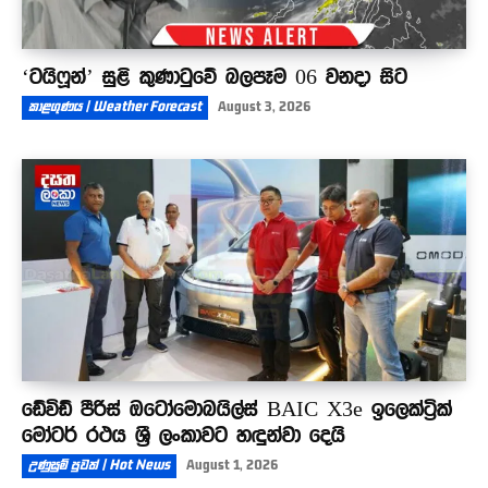
‘ටයිෆූන්’ සුළි කුණාටුවේ බලපෑම 06 වනදා සිට
කාළගුණය | Weather Forecast
August 3, 2026
ඩේවිඩ් පීරිස් ඔටෝමොබයිල්ස් BAIC X3e ඉලෙක්ට්‍රික්
මෝටර් රථය ශ්‍රී ලංකාවට හඳුන්වා දෙයි
උණුසුම් පුවත් | Hot News
August 1, 2026