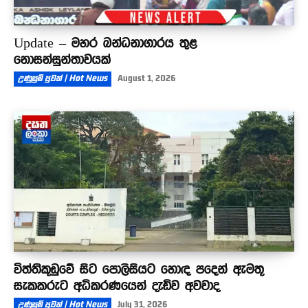
Update – මහර බන්ධනාගාරය තුළ
නොසන්සුන්තාවයක්
උණුසුම් පුවත් | Hot News
August 1, 2026
විත්තිකූඩුවේ සිට පොලිසියට හොඳ පදෙන් ඇමතූ
සැකකරුට අධිකරණයෙන් දැඩිව අවවාද
උණුසුම් පුවත් | Hot News
July 31, 2026