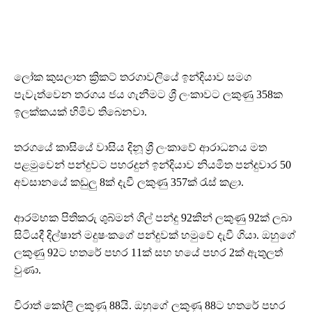
ලෝක කුසලාන ක්‍රිකට් තරගාවලියේ ඉන්දියාව සමග
පැවැත්වෙන තරගය ජය ගැනීමට ශ්‍රී ලංකාවට ලකුණු 358ක
ඉලක්කයක් හිමිව තිබෙනවා.
තරගයේ කාසියේ වාසිය දිනූ ශ්‍රී ලංකාවේ ආරාධනය මත
පළමුවෙන් පන්දුවට පහරදුන් ඉන්දියාව නියමිත පන්දුවාර 50
අවසානයේ කඩුලු 8ක් දැවී ලකුණු 357ක් රැස් කළා.
ආරම්භක පිතිකරු ශුබ්මන් ගිල් පන්දු 92කින් ලකුණු 92ක් ලබා
සිටියදී දිල්ෂාන් මදුෂංකගේ පන්දුවක් හමුවේ දැවී ගියා. ඔහුගේ
ලකුණු 92ට හතරේ පහර 11ක් සහ හයේ පහර 2ක් ඇතුලත්
වුණා.
විරාත් කෝලි ලකුණු 88යි. ඔහුගේ ලකුණු 88ට හතරේ පහර