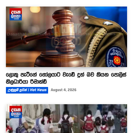
ලොකු පැටීගේ ගෝලයාට වැඩේ දුන් බව කියන පොලිස්
නිලධාරියා රිමාන්ඩ්
උණුසුම් පුවත් | Hot News
August 4, 2026