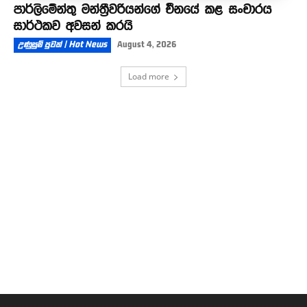
පාර්ලිමේන්තු මන්ත්‍රීවරියන්ගේ චීනයේ කළ සංචාරය
සාර්ථකව අවසන් කරයි
උණුසුම් පුවත් | Hot News
August 4, 2026
Load more