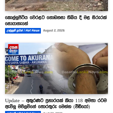
කොල්ලුපිටිය වෙරළට ගොඩගසා තිබිය දී මළ සිරුරක්
සොයාගැනේ
උණුසුම් පුවත් | Hot News
August 2, 2026
Update – අකුරණට ප්‍රහාරයක් කියා 118 අමතා රටම
ඇවිලූ මව්ලවිගේ තොරතුරු මෙන්න (වීඩියෝ)