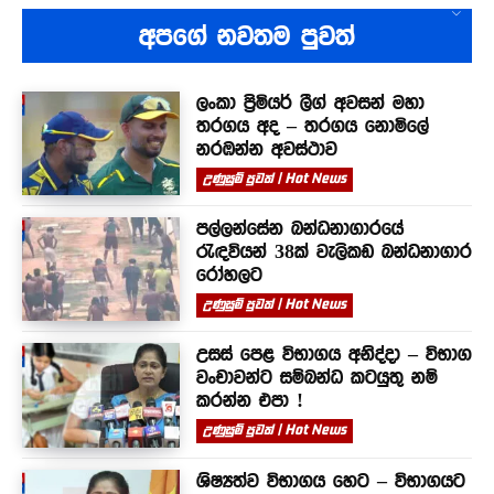
අපගේ නවතම පුවත්
ලංකා ප්‍රිමියර් ලීග් අවසන් මහා
තරගය අද – තරගය නොමිලේ
නරඹන්න අවස්ථාව
උණුසුම් පුවත් | Hot News
පල්ලන්සේන බන්ධනාගාරයේ
රැඳවියන් 38ක් වැලිකඩ බන්ධනාගාර
රෝහලට
උණුසුම් පුවත් | Hot News
උසස් පෙළ විභාගය අනිද්දා – විභාග
වංචාවන්ට සම්බන්ධ කටයුතු නම්
කරන්න එපා !
උණුසුම් පුවත් | Hot News
ශිෂ්‍යත්ව විභාගය හෙට – විභාගයට