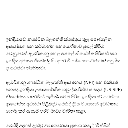
ඉන්දියාවේ න්‍යෂ්ටික බලශක්ති ක්ෂේත්‍රය තුළ පෞද්ගලික
ආයෝජන සහ කර්මාන්ත සහයෝගීතාව පුළුල් කිරීම
වෙනුවෙන් ඇමරිකානු ඉහළ පෙළේ නියෝජිත පිරිසක් සහ
ඉන්දීය අමාත්‍ය ජිතේන්ද්‍ර සිං අතර විශේෂ සාකච්ඡාවක් පසුගිය
දා පවත්වා තිබෙනවා.
ඇමරිකානු න්‍යෂ්ටික බලශක්ති ආයතනය (NEI) සහ එක්සත්
ජනපද-ඉන්දියා උපායමාර්ගික හවුල්කාරිත්ව සංසදය (USISPF)
නියෝජනය කරමින් පැමිණි මෙම පිරිස ඉන්දියාවේ පවත්නා
ආයෝජන අවස්ථා පිළිබඳව මෙහිදී දීර්ඝ වශයෙන් අවධානය
යොමු කර ඇතැයි එරට මාධ්‍ය වාර්තා කළා.
මෙහිදී අදහස් දැක්වූ අමාත්‍යවරයා ප්‍රකාශ කළේ ‘වික්සිත්