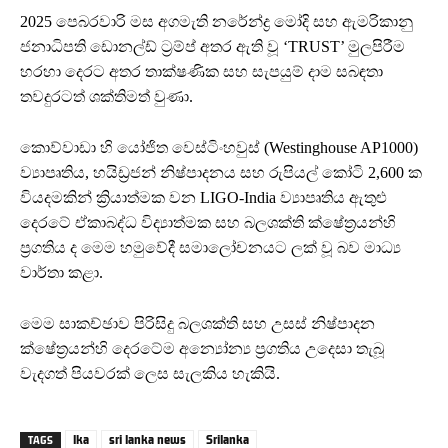
2025 පෙබරවාරි මස අගමැති නරේන්ද්‍ර මෝදි සහ ඇමරිකානු
ජනාධිපති ඩොනල්ඩ් ට්‍රම්ප් අතර ඇති වූ ‘TRUST’ මුලපිරීම
හරහා දෙරට අතර තාක්ෂණික සහ සැපයුම් දාම සබඳතා
තවදුරටත් ශක්තිමත් වුණා.
කොව්වාඩා හි යෝජිත වෙස්ටිංහවුස් (Westinghouse AP1000)
ව්‍යාපෘතිය, හයිඩ්‍රජන් නිෂ්පාදනය සහ රුපියල් කෝටි 2,600 ක
වියදමකින් ක්‍රියාත්මක වන LIGO-India ව්‍යාපෘතිය ඇතුළු
දෙරටේ ඒකාබද්ධ විද්‍යාත්මක සහ බලශක්ති ක්ෂේත්‍රයන්හි
ප්‍රගතිය ද මෙම හමුවේදී සමාලෝචනයට ලක් වූ බව මාධ්‍ය
වාර්තා කළා.
මෙම සාකච්ඡාව පිරිසිදු බලශක්ති සහ උසස් නිෂ්පාදන
ක්ෂේත්‍රයන්හි දෙරටේම අන්‍යෝන්‍ය ප්‍රගතිය උදෙසා තැබූ
වැදගත් පියවරක් ලෙස සැලකිය හැකියි.
lka
sri lanka news
Srilanka
TAGS