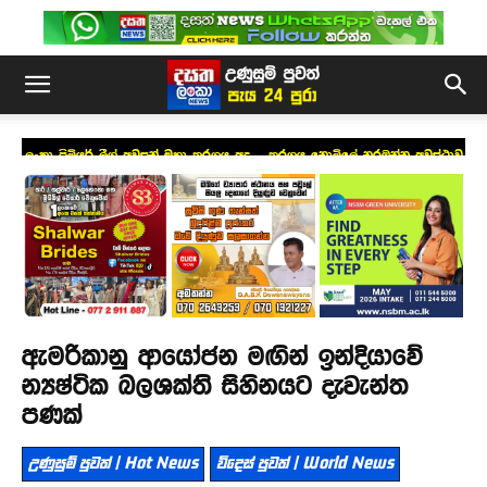
ලංකා ප්‍රිමියර් ලීග් අවසන් මහා තරගය අද – තරගය නොමිලේ නරඹන්න අවස්ථාව
ඇමරිකානු ආයෝජන මඟින් ඉන්දියාවේ
න්‍යෂ්ටික බලශක්ති සිහිනයට දැවැන්ත
පණක්
උණුසුම් පුවත් | Hot News
විදෙස් පුවත් | World News