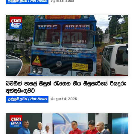
උණුසුම් පුවත් | Hot News
April 22, 2023
බීමතින් පාසල් සිසුන් රැගෙන ගිය සිසුසැරියේ රියදුරු
අත්අඩංගුවට
උණුසුම් පුවත් | Hot News
August 4, 2026