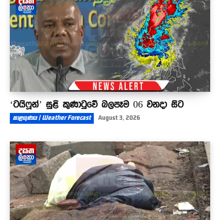
දෙනවා
04:27
‘ටයිෆූන්’ සුළි කුණාටුවේ බලපෑම 06 වනදා සිට
කාළගුණය | Weather Forecast
August 3, 2026