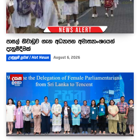
පාසල් නිවාඩුව ගැන අධ්‍යාපන අමාත්‍යාංශයෙන්
දැනුම්දීමක්
උණුසුම් පුවත් | Hot News
August 6, 2026