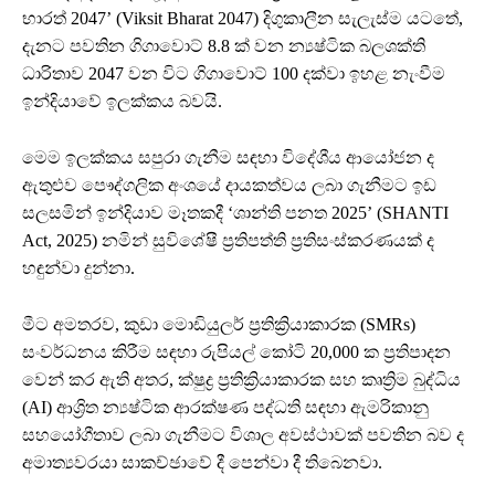
භාරත් 2047’ (Viksit Bharat 2047) දිගුකාලීන සැලැස්ම යටතේ,
දැනට පවතින ගිගාවොට් 8.8 ක් වන න්‍යෂ්ටික බලශක්ති
ධාරිතාව 2047 වන විට ගිගාවොට් 100 දක්වා ඉහළ නැංවීම
ඉන්දියාවේ ඉලක්කය බවයි.
මෙම ඉලක්කය සපුරා ගැනීම සඳහා විදේශීය ආයෝජන ද
ඇතුළුව පෞද්ගලික අංශයේ දායකත්වය ලබා ගැනීමට ඉඩ
සලසමින් ඉන්දියාව මෑතකදී ‘ශාන්ති පනත 2025’ (SHANTI
Act, 2025) නමින් සුවිශේෂී ප්‍රතිපත්ති ප්‍රතිසංස්කරණයක් ද
හඳුන්වා දුන්නා.
මීට අමතරව, කුඩා මොඩියුලර් ප්‍රතික්‍රියාකාරක (SMRs)
සංවර්ධනය කිරීම සඳහා රුපියල් කෝටි 20,000 ක ප්‍රතිපාදන
වෙන් කර ඇති අතර, ක්ෂුද්‍ර ප්‍රතික්‍රියාකාරක සහ කෘත්‍රිම බුද්ධිය
(AI) ආශ්‍රිත න්‍යෂ්ටික ආරක්ෂණ පද්ධති සඳහා ඇමරිකානු
සහයෝගීතාව ලබා ගැනීමට විශාල අවස්ථාවක් පවතින බව ද
අමාත්‍යවරයා සාකච්ඡාවේ දී පෙන්වා දී තිබෙනවා.