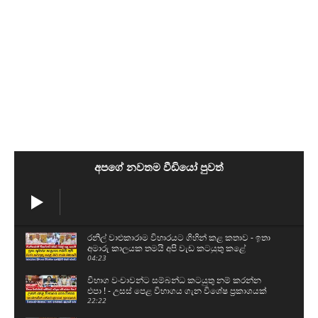
අපගේ නවතම වීඩියෝ පුවත්
රනිල් වාළුකාරාම විහාරයට ගිහින් කළ කතාව - ඉතා
අමාරු කාලයක තමයි අපි වැඩ කටයුතු කළේ
04:23
විභාග වංචාවන්ට සම්බන්ධ කටයුතු නම් කරන්න
එපා ! - උසස් පෙළ විභාගය ගැන විශේෂ ප්‍රකාශයක්
22:22