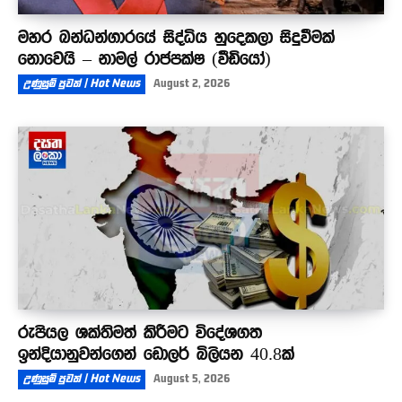
මහර බන්ධන්ගාරයේ සිද්ධිය හුදෙකලා සිදුවීමක්
නොවෙයි – නාමල් රාජපක්ෂ (වීඩියෝ)
උණුසුම් පුවත් | Hot News
August 2, 2026
රුපියල ශක්තිමත් කිරීමට විදේශගත
ඉන්දියානුවන්ගෙන් ඩොලර් බිලියන 40.8ක්
උණුසුම් පුවත් | Hot News
August 5, 2026