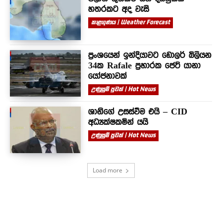
හතරකට අද වැසි
කාළගුණය | Weather Forecast
ප්‍රංශයෙන් ඉන්දියාවට ඩොලර් බිලියන
34ක Rafale ප්‍රහාරක ජෙට් යානා
යෝජනාවක්
උණුසුම් පුවත් | Hot News
ශානිගේ උසස්වීම එයි – CID
අධ්‍යක්ෂකමින් යයි
උණුසුම් පුවත් | Hot News
Load more