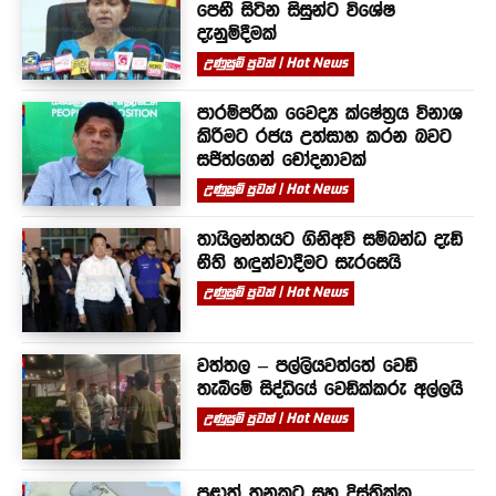
පෙනී සිටින සිසුන්ට විශේෂ
දැනුම්දීමක්
උණුසුම් පුවත් | Hot News
පාරම්පරික වෛද්‍ය ක්ෂේත්‍රය විනාශ
කිරීමට රජය උත්සාහ කරන බවට
සජිත්ගෙන් චෝදනාවක්
උණුසුම් පුවත් | Hot News
තායිලන්තයට ගිනිඅවි සම්බන්ධ දැඩි
නීති හඳුන්වාදීමට සැරසෙයි
උණුසුම් පුවත් | Hot News
වත්තල – පල්ලියවත්තේ වෙඩි
තැබීමේ සිද්ධියේ වෙඩික්කරු අල්ලයි
උණුසුම් පුවත් | Hot News
පළාත් තුනකට සහ දිස්ත්‍රික්ක