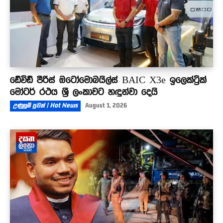
ඩේවිඩ් පීරිස් ඔටෝමොබයිල්ස් BAIC X3e ඉලෙක්ට්‍රික්
මෝටර් රථය ශ්‍රී ලංකාවට හඳුන්වා දෙයි
උණුසුම් පුවත් | Hot News
August 1, 2026