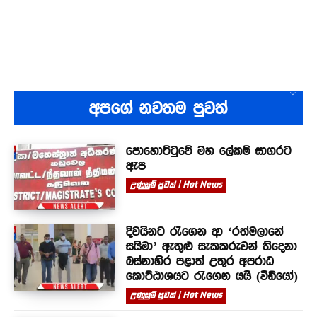
අපගේ නවතම පුවත්
පොහොට්ටුවේ මහ ලේකම් සාගරට
ඇප
උණුසුම් පුවත් | Hot News
දිවයිනට රැගෙන ආ ‘රත්මලානේ
සයිමා’ ඇතුළු සැකකරුවන් තිදෙනා
බස්නාහිර පළාත් උතුර අපරාධ
කොට්ඨාශයට රැගෙන යයි (වීඩියෝ)
උණුසුම් පුවත් | Hot News