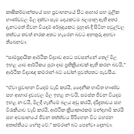
කෘෂිකර්මාන්තයේ සහ ප්‍රවාහනයේ සිට ආහාර සහ මූලික
භාණ්ඩවල මිල දක්වා සෑම දෙයකටම බලපානු ඇති අතර
දැනටමත් ජීවන වියදම් අර්බුදයකට මුහුණ දී සිටින පවුල්වල
තත්වය තවත් නරක අතට හැරෙන බවට අනතුරු අඟවා
තිබෙනවා.
“සාම්ප්‍රදායික ආර්ථික විද්‍යාව අපට පවසන්නේ තෙල් මිල
ඉහළ යාම ආර්ථිකය පුරා දාම ප්‍රතික්‍රියාවක් ඇති කරන බවයි,”
ආර්ථික විද්‍යාඥ කම්රාන් බට් ඩෝන් පුවත්පතට පැවසීය.
“ඒවා ප්‍රවාහන වියදම් වැඩි කරයි, දෛනික භාවිත භාණ්ඩ
සහ ආහාර ද්‍රව්‍යවල මිල ඉහළ නංවයි, සමස්ත ජීවන වියදම
ඉහළ නංවයි, මිලදී ගැනීමේ බලය අඩු කරයි, දරිද්‍රතාවය සහ
විරැකියාව වැඩි කරයි, ආර්ථික ක්‍රියාකාරකම් මන්දගාමී කරයි
සහ අවසානයේ ජීවන තත්ත්වය පිරිහෙන විට මහජන
අතෘප්තියට හේතු වේ.” කම්රාන් බට් පෙන්වා දෙනවා.