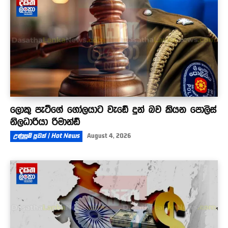
ලොකු පැටීගේ ගෝලයාට වැඩේ දුන් බව කියන පොලිස්
නිලධාරියා රිමාන්ඩ්
උණුසුම් පුවත් | Hot News
August 4, 2026