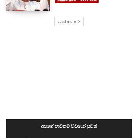
Load more
අපගේ නවතම වීඩියෝ පුවත්