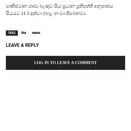
පාකිස්ථාන රාජ්‍ය බැංකුව සිය ප්‍රධාන ප්‍රතිපත්ති අනුපාතය
සියයට 11.5 දක්වා ඉහළ නංවා තිබෙනවා.
lka
news
TAGS
LEAVE A REPLY
LOG IN TO LEAVE A COMMENT