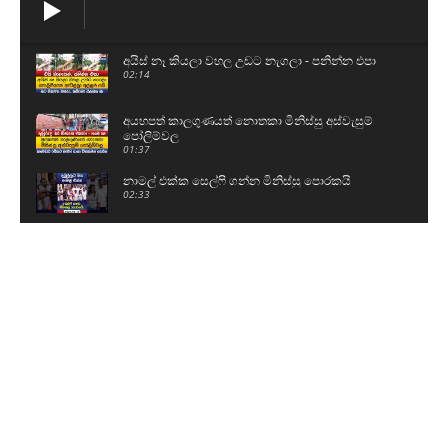
අයිස් නෑ කියලා වහල උඩට නැගලා - පනින්න එපා
02:14
අයහපත් කාලගුණයත් නොතකා මිනිස්සු අස්වැසුම්
පෝලිම්වල
01:37
නාමල් එක්ක සෙල්ෆි ගන්න මිනිස්සු පොරකයි
02:33
මූව අත්අඩංගුවට ගන්න ඕනේ
02:28
රත්මලාගේ සයිමා ඇතුළු තිදෙනාව ලංකාවට රැගෙන
ආ හැටි
01:15
ඉෂාරා සෙව්වන්දි රිමාන්ඩ්
00:51
සාගර කාරියවසම්ට ඇප
00:48