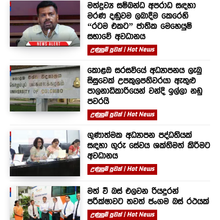
මත්ද්‍රව්‍ය සම්බන්ධ අපරාධ සඳහා
මරණ දඬුවම ලබාදීම කෙරෙහි
“රටම එකට” ජාතික මෙහෙයුම්
සභාවේ අවධානය
උණුසුම් පුවත් | Hot News
කොළඹ සරසවියේ අධ්‍යාපනය ලැබු
සිසුවෙක් උපකුලපතිවරයා ඇතුළු
පාලනාධිකාරියෙන් වන්දි ඉල්ලා නඩු
පවරයි
උණුසුම් පුවත් | Hot News
ගුණාත්මක අධ්‍යාපන පද්ධතියක්
සඳහා ගුරු සේවය ශක්තිමත් කිරීමට
අවධානය
උණුසුම් පුවත් | Hot News
මත් වී බස් එලවන රියදුරන්
පරීක්ෂාවට තවත් ජංගම බස් රථයක්
උණුසුම් පුවත් | Hot News