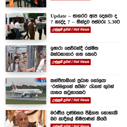
Update – සාගරට ඇප දෙනවා ද
? නැද්ද ? – තීන්දුව පස්වරු 5.30ට
උණුසුම් පුවත් | Hot News
ඉෂාරා සෙව්වන්දි රක්ෂිත
බන්ධනාගාර ගත කෙරේ
උණුසුම් පුවත් | Hot News
කන්ජිපානිගේ ප්‍රධාන ගෝලයා
‘රත්මලානේ සයිමා’ රැගත් ගුවන්
යානය කටුනායකට
උණුසුම් පුවත් | Hot News
මරණීය දණ්ඩනය පිළිගත නොහැකි
බව කාදිනල් හිමිපාණන් කියයි
උණුසුම් පුවත් | Hot News