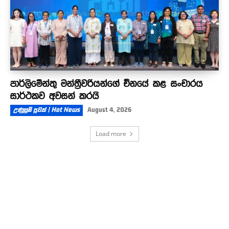
පාර්ලිමේන්තු මන්ත්‍රීවරියන්ගේ චීනයේ කළ සංචාරය
සාර්ථකව අවසන් කරයි
උණුසුම් පුවත් | Hot News
August 4, 2026
Load more