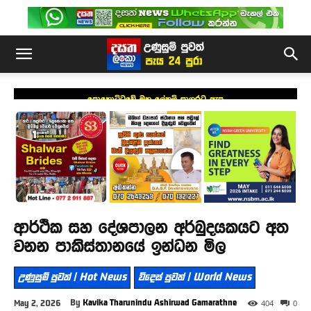
පොහොට්ටුවේ මහ ලේකම් සාගරට ඇප
ආර්ථික සහ දේශපාලන අර්බුදයකයට අත
වනන පාකිස්තානයේ ඉන්ධන මිල
උණුසුම් පුවත් | Hot News
විදෙස් පුවත් | World News
By
Kavika Tharunindu Ashirwad Gamarathne
May 2, 2026
404
0