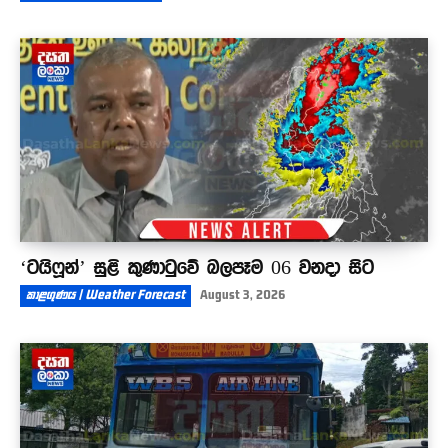
‘ටයිෆූන්’ සුළි කුණාටුවේ බලපෑම 06 වනදා සිට
කාළගුණය | Weather Forecast
August 3, 2026