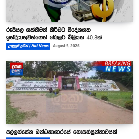
රුපියල ශක්තිමත් කිරීමට විදේශගත
ඉන්දියානුවන්ගෙන් ඩොලර් බිලියන 40.8ක්
උණුසුම් පුවත් | Hot News
August 5, 2026
පල්ලන්සේන බන්ධනාගාරයේ නොසන්සුන්තාවයක්