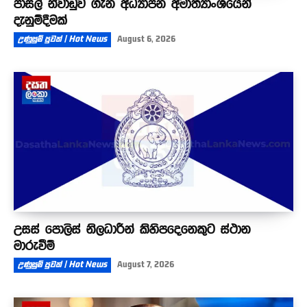
පාසල් නිවාඩුව ගැන අධ්‍යාපන අමාත්‍යාංශයෙන්
දැනුම්දීමක්
උණුසුම් පුවත් | Hot News
August 6, 2026
උසස් පොලිස් නිලධාරීන් කිහිපදෙනෙකුට ස්ථාන
මාරුවීම්
උණුසුම් පුවත් | Hot News
August 7, 2026