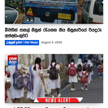
බීමතින් පාසල් සිසුන් රැගෙන ගිය සිසුසැරියේ රියදුරු
අත්අඩංගුවට
උණුසුම් පුවත් | Hot News
August 4, 2026