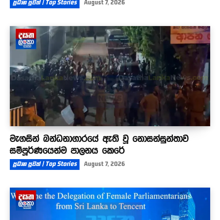
ප්‍රධාන පුවත් | Top Stories
August 7, 2026
මැගසින් බන්ධනාගාරයේ ඇති වූ නොසන්සුන්තාව
සම්පූර්ණයෙන්ම පාලනය කෙරේ
ප්‍රධාන පුවත් | Top Stories
August 7, 2026