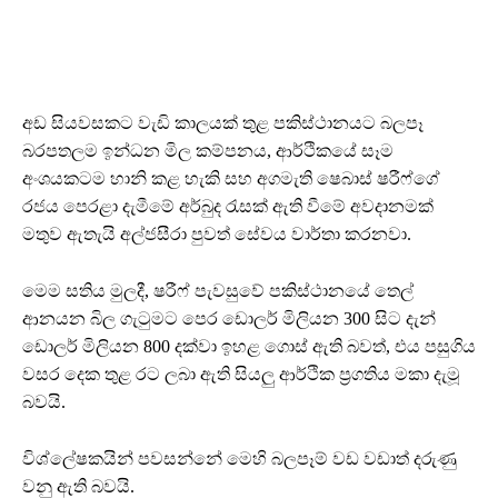
අඩ සියවසකට වැඩි කාලයක් තුළ පකිස්ථානයට බලපෑ
බරපතලම ඉන්ධන මිල කම්පනය, ආර්ථිකයේ සෑම
අංශයකටම හානි කළ හැකි සහ අගමැති ෂෙබාස් ෂරීෆ්ගේ
රජය පෙරළා දැමීමේ අර්බුද රැසක් ඇති වීමේ අවදානමක්
මතුව ඇතැයි අල්ජසීරා පුවත් සේවය වාර්තා කරනවා.
මෙම සතිය මුලදී, ෂරීෆ් පැවසුවේ පකිස්ථානයේ තෙල්
ආනයන බිල ගැටුමට පෙර ඩොලර් මිලියන 300 සිට දැන්
ඩොලර් මිලියන 800 දක්වා ඉහළ ගොස් ඇති බවත්, එය පසුගිය
වසර දෙක තුළ රට ලබා ඇති සියලු ආර්ථික ප්‍රගතිය මකා දැමූ
බවයි.
විශ්ලේෂකයින් පවසන්නේ මෙහි බලපෑම් වඩ වඩාත් දරුණු
වනු ඇති බවයි.