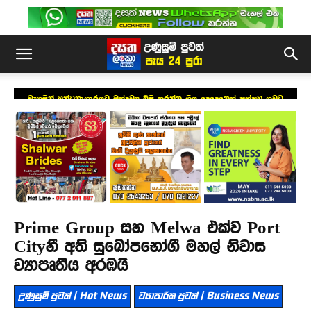
මැගසින් බන්ධනාගාරයට මත්ද්‍රව්‍ය විසි කරන්න ගිය දෙදෙනෙක් අත්අඩංගුවට
Prime Group සහ Melwa එක්ව Port
Cityහී අති සුඛෝපභෝගී මහල් නිවාස
ව්‍යාපෘතිය අරඹයි
උණුසුම් පුවත් | Hot News
ව්‍යාපාරික පුවත් | Business News