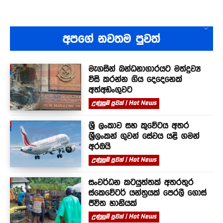
අපගේ නවතම පුවත්
මැගසින් බන්ධනාගාරයට මත්ද්‍රව්‍ය
විසි කරන්න ගිය දෙදෙනෙක්
අත්අඩංගුවට
උණුසුම් පුවත් | Hot News
ශ්‍රී ලංකාව සහ කුවේටය අතර
ශ්‍රීලංකන් ගුවන් සේවය යළි ගමන්
අරඹයි
උණුසුම් පුවත් | Hot News
සංවර්ධන කටයුත්තක් අතරතුර
ස්කෙවේටර් යන්ත්‍රයක් පෙරලී ගොස්
ජීවිත හානියක්
උණුසුම් පුවත් | Hot News