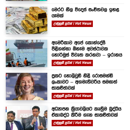
මෙරට නිල විදෙස් සංචිතවල ඉහළ
යෑමක්
උණුසුම් පුවත් | Hot News
අමෙරිකාව අපේ කොන්දේසි
පිළිගන්නා ඕනෑම අවස්ථාවක
හොර්මුස් විවෘත කරනවා – ඉරානය
උණුසුම් පුවත් | Hot News
ප්‍රකට හොලිවුඩ් නිළි රොසමන්ඩ්
ලංකාවට – අගමැතිවරිය සමඟත්
සාකච්ඡාවක්
උණුසුම් පුවත් | Hot News
අධ්‍යාපන ක්‍රියාවලියට කෘත්‍රිම බුද්ධිය
ඒකාබද්ධ කිරීම ගැන සාකච්ඡාවක්
උණුසුම් පුවත් | Hot News