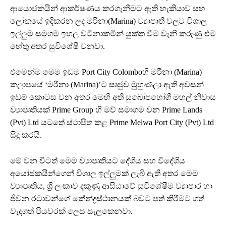
ආයොජකයින් ආකර්ෂණය කරගැනීමට ඇති හැකියාව සහ
ලෝකයේ ඉදිකරන ලද මරිනා(Marina) ව්‍යාපෘති වලට විශාල
ඉල්ලුම සමගම ඉහල වටිනාකමින් යුක්ත වීම වැනි කරුණු එම
හේතු අතර සුවිශේෂී වනවා.
එමෙන්ම මෙම ඉඩම Port City Colomboහී මරීනා (Marina)
කලාපයේ ‘මරීනා (Marina)’ට සෘජුව මුහුණලා ඇති අවසන්
ඉඩම් කොටස වන අතර මෙහි අති සුඛෝපභෝගී මහල් නිවාස
ව්‍යාපෘතියක් Prime Group හී මව් සමාගම වන Prime Lands
(Pvt) Ltd යටතේ ස්ථාපිත කළ Prime Melwa Port City (Pvt) Ltd
සිදු කරයි.
මේ වන විටත් මෙම ව්‍යාපෘතියට දේශිය සහ විදේශිය
අයෝජකයින්ගෙන් විශාල ඉල්ලුමක් ලැබි ඇති අතර මෙම
ව්‍යාපෘතිය, ශ්‍රී ලංකාව දකුණු ආසියාවේ සුවිශේෂීම ව්‍යාපාර හා
ජීවන රටාවන්ගේ කේන්ද්‍රස්ථානයක් බවට පත් කිරීමට ගත්
වැදගත් පියවරක් ලෙස සැලකෙනවා.