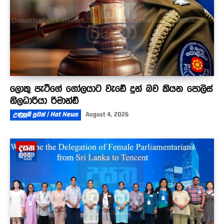
ලොකු පැටීගේ ගෝලයාට වැඩේ දුන් බව කියන පොලිස්
නිලධාරියා රිමාන්ඩ්
උණුසුම් පුවත් | Hot News
August 4, 2026