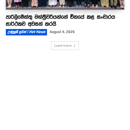
පාර්ලිමේන්තු මන්ත්‍රීවරියන්ගේ චීනයේ කළ සංචාරය
සාර්ථකව අවසන් කරයි
උණුසුම් පුවත් | Hot News
August 4, 2026
Load more