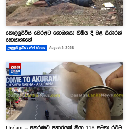
කොල්ලුපිටිය වෙරළට ගොඩගසා තිබිය දී මළ සිරුරක්
සොයාගැනේ
උණුසුම් පුවත් | Hot News
August 2, 2026
Update – අකුරණට ප්‍රහාරයක් කියා 118 අමතා රටම