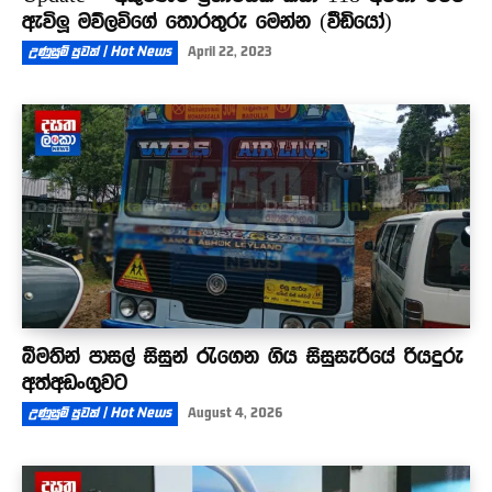
ඇවිලූ මව්ලවිගේ තොරතුරු මෙන්න (වීඩියෝ)
උණුසුම් පුවත් | Hot News
April 22, 2023
බීමතින් පාසල් සිසුන් රැගෙන ගිය සිසුසැරියේ රියදුරු
අත්අඩංගුවට
උණුසුම් පුවත් | Hot News
August 4, 2026