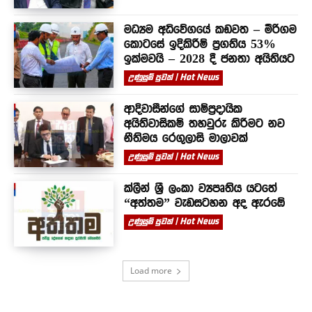
මධ්‍යම අධිවේගයේ කඩවත – මීරිගම
කොටසේ ඉදිකිරීම් ප්‍රගතිය 53%
ඉක්මවයි – 2028 දී ජනතා අයිතියට
උණුසුම් පුවත් | Hot News
ආදිවාසීන්ගේ සාම්ප්‍රදායික
අයිතිවාසිකම් තහවුරු කිරීමට නව
නීතිමය රෙගුලාසි මාලාවක්
උණුසුම් පුවත් | Hot News
ක්ලීන් ශ්‍රී ලංකා ව්‍යපෘතිය යටතේ
“අත්තම” වැඩසටහන අද ඇරඹේ
උණුසුම් පුවත් | Hot News
Load more