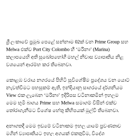
ශ්‍රී ලංකාවේ ප්‍රමුඛ පෙළේ සන්නාම 02ක් වන Prime Group සහ
Melwa එක්ව Port City Colombo හී ‘මරීනා’ (Marina)
කලාපයෙහි අති සුඛෝපභෝගී මහල් නිවාස ව්‍යාපෘතිය නිළ
වශයෙන් ආරම්භ කර තිබෙනවා.
කොළඹ වරාය නගරයේ පිහිටි සුවිශේෂීම ප්‍රදේශය වන යොට්
නැවත්වීමට පහසුකම් ඇති, ඉන්දියානු සාගරයේ දර්ශනියම
View එක ලැබෙන ‘මරීනා’ ඉදිරිපස වටිනාකමින් ඉහලම
මෙම භුමි බාගය Prime සහ Melwa සමාගම් විසින් එක්ව
තෝරාගැනීමට විශේෂ හේතු කිහිපයක් මුල්වී තිබෙනවා.
අනාගතදී මෙම ඉඩමේ වටිනාකම ඉහල යාමේ ප්‍රවණතාව
මගින් ව්‍යාපෘතියට ඉහල අගයක් එකතුවීම, විදේශ