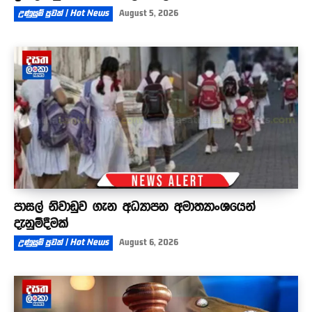
උණුසුම් පුවත් | Hot News
August 5, 2026
පාසල් නිවාඩුව ගැන අධ්‍යාපන අමාත්‍යාංශයෙන්
දැනුම්දීමක්
උණුසුම් පුවත් | Hot News
August 6, 2026