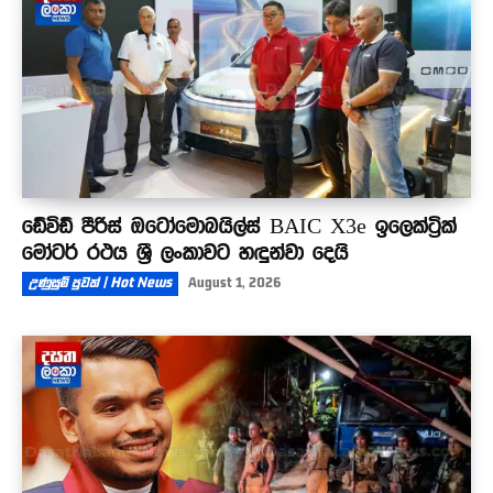
ඩේවිඩ් පීරිස් ඔටෝමොබයිල්ස් BAIC X3e ඉලෙක්ට්‍රික්
මෝටර් රථය ශ්‍රී ලංකාවට හඳුන්වා දෙයි
උණුසුම් පුවත් | Hot News
August 1, 2026