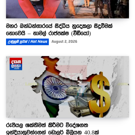
මහර බන්ධන්ගාරයේ සිද්ධිය හුදෙකලා සිදුවීමක්
නොවෙයි – නාමල් රාජපක්ෂ (වීඩියෝ)
උණුසුම් පුවත් | Hot News
August 2, 2026
රුපියල ශක්තිමත් කිරීමට විදේශගත
ඉන්දියානුවන්ගෙන් ඩොලර් බිලියන 40.8ක්