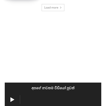
Load more
අපගේ නවතම වීඩියෝ පුවත්