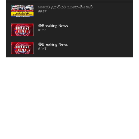
සාගරව උසාවියට රැගෙන ගිය හැටි
00:57
🔴Breaking News
01:56
🔴Breaking News
01:45
මට බැනලා වැඩක් නෑ - උත්තර දෙන්න ඇමතිතුමෝ
08:43
මම නෙමෙයිනේ ජනාධිපති - ගිහින් ජනාධිපතිගෙන්
අහන්න
01:06
උසස් පෙළ විභාගය ලියන සිසුන්ට විශේෂ දැනුම්දීමක්
07:25
සාගර වෙනුවෙන් ඩී.වී චානක සහ සංජීවත් එයි
00:46
ඇතුළට යන්න කළින් සාගර කිව්ව දේ.. මම ආවේ