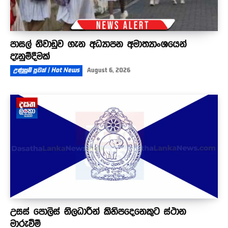
පාසල් නිවාඩුව ගැන අධ්‍යාපන අමාත්‍යාංශයෙන්
දැනුම්දීමක්
උණුසුම් පුවත් | Hot News
August 6, 2026
උසස් පොලිස් නිලධාරීන් කිහිපදෙනෙකුට ස්ථාන
මාරුවීම්