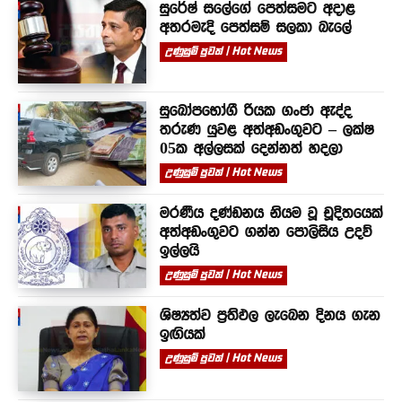
සුරේෂ් සලේගේ පෙත්සමට අදාළ
අතරමැදි පෙත්සම් සලකා බැලේ
උණුසුම් පුවත් | Hot News
සුඛෝපභෝගී රියක ගංජා ඇද්ද
තරුණ යුවළ අත්අඩංගුවට – ලක්ෂ
05ක අල්ලසක් දෙන්නත් හදලා
උණුසුම් පුවත් | Hot News
මරණීය දණ්ඩනය නියම වූ චූදිතයෙක්
අත්අඩංගුවට ගන්න පොලිසිය උදව්
ඉල්ලයි
උණුසුම් පුවත් | Hot News
ශිෂ්‍යත්ව ප්‍රතිඵල ලැබෙන දිනය ගැන
ඉඟියක්
උණුසුම් පුවත් | Hot News