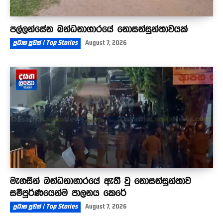
පල්ලන්සේන බන්ධනාගාරයේ නොසන්සුන්තාවයක්
ප්‍රධාන පුවත් | Top Stories
August 7, 2026
මැගසින් බන්ධනාගාරයේ ඇති වූ නොසන්සුන්තාව
සම්පූර්ණයෙන්ම පාලනය කෙරේ
ප්‍රධාන පුවත් | Top Stories
August 7, 2026