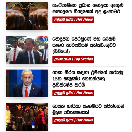
කංජිපානිගේ ප්‍රධාන ගෝලයා ඇතුළු
පාතාලයේ තිදෙනෙක් අද ලංකාවට
උණුසුම් පුවත් | Hot News
පොදුජන පෙරමුණේ මහ ලේකම්
සාගර කාරියවසම් අත්අඩංගුවට
(වීඩියෝ)
ප්‍රධාන පුවත් | Top Stories
ගාසා තීරය සඳහා ට්‍රම්ප්ගේ කරුණු
15ක සැලැස්ම නෙතන්යාහු
ප්‍රතික්ෂේප කරයි
උණුසුම් පුවත් | Hot News
ගායක ගායිකා සංගමයට සජිත්ගෙන්
මූල්‍ය පරිත්‍යාගයක්
උණුසුම් පුවත් | Hot News