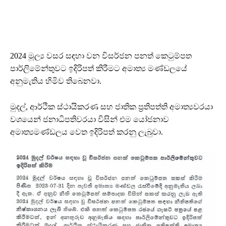
2024 මූල්‍ය වසර සඳහා වන විසර්ජන පනත් කෙටුම්පත
පාර්ලිමේන්තුවට ඉදිරිපත් කිරීමට අමාත්‍ය මණ්ඩලයේ
අනුමැතිය හිමිව තිබෙනවා.
මුදල්, ආර්ථික ස්ථායිකරණ සහ ජාතික ප්‍රතිපත්ති අමාත්‍යවරයා
වශයෙන් ජනාධිපතිවරයා විසින් එම යෝජනාව
අමාත්‍යමණ්ඩලය වෙත ඉදිරිපත් කරනු ලැබුවා.