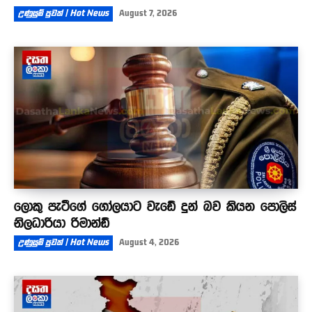
උණුසුම් පුවත් | Hot News
August 7, 2026
ලොකු පැටීගේ ගෝලයාට වැඩේ දුන් බව කියන පොලිස්
නිලධාරියා රිමාන්ඩ්
උණුසුම් පුවත් | Hot News
August 4, 2026