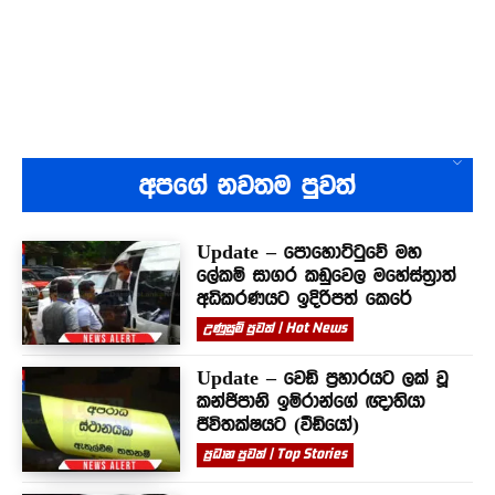
අපගේ නවතම පුවත්
Update – පොහොට්ටුවේ මහ
ලේකම් සාගර කඩුවෙල මහේස්ත්‍රාත්
අධිකරණයට ඉදිරිපත් කෙරේ
උණුසුම් පුවත් | Hot News
Update – වෙඩි ප්‍රහාරයට ලක් වූ
කන්ජිපානි ඉම්රාන්ගේ ඥාතියා
ජීවිතක්ෂයට (වීඩියෝ)
ප්‍රධාන පුවත් | Top Stories