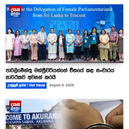
පාර්ලිමේන්තු මන්ත්‍රීවරියන්ගේ චීනයේ කළ සංචාරය
සාර්ථකව අවසන් කරයි
උණුසුම් පුවත් | Hot News
August 4, 2026