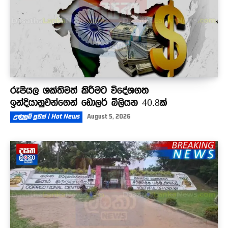
රුපියල ශක්තිමත් කිරීමට විදේශගත
ඉන්දියානුවන්ගෙන් ඩොලර් බිලියන 40.8ක්
උණුසුම් පුවත් | Hot News
August 5, 2026