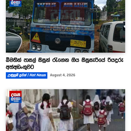
බීමතින් පාසල් සිසුන් රැගෙන ගිය සිසුසැරියේ රියදුරු
අත්අඩංගුවට
උණුසුම් පුවත් | Hot News
August 4, 2026