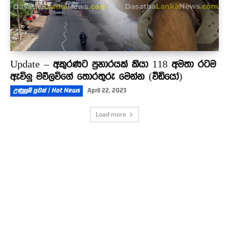
Update – අකුරණට ප්‍රහාරයක් කියා 118 අමතා රටම
ඇවිලූ මව්ලවිගේ තොරතුරු මෙන්න (වීඩියෝ)
උණුසුම් පුවත් | Hot News
April 22, 2023
Load more