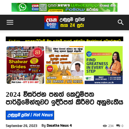
Update – පොහොට්ටුවේ මහ ලේකම් සාගර කඩුවෙල මහේස්ත්‍රාත් අධිකරණයට
ඉදිරිපත් කෙරේ
2024 විසර්ජන පනත් කෙටුම්පත
පාර්ලිමේන්තුවට ඉදිරිපත් කිරීමට අනුමැතිය
උණුසුම් පුවත් | Hot News
By
Dasatha News 4
September 26, 2023
234
0