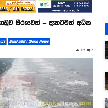
්නාඩුව සීරුවෙන් – දැනටමත් අධික
News
විදෙස් පුවත් | World News
347
0