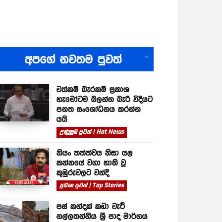
All
අපගේ නවතම පුවත්
වත්කම් බැරකම් ප්‍රකාශ
හැමෝටම බලන්න බැරි විදියට
පනත සංශෝධනය කරන්න
යයි
උණුසුම් පුවත් | Hot News
නියං තත්ත්වය නිසා යල
කන්නයේ වගා හානි වූ
කුඹුරුවලට වන්දි
ප්‍රධාන පුවත් | Top Stories
පස් කන්දක් කඩා වැටී
නල්ලතන්නිය ශ්‍රී පාද මාර්ගය