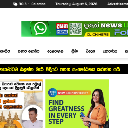
C
30.3
Colombo
Thursday, August 6, 2026
Advertiseme
ගොසිප්
සමාජ ගොසිප්
දේශපාලන
ක්‍රීඩා
විදෙස්
ව්‍යාපාරික
ක
ාශ හැමෝටම බලන්න බැරි විදියට පනත සංශෝධනය කරන්න යයි