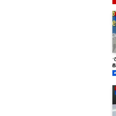
‘
ස
ක