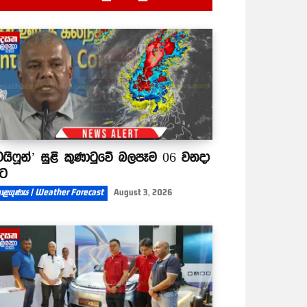
ටයිෆූන්’ සුළි කුණාටුවේ බලපෑම 06 වනදා
ිට
ාළගුණය | Weather Forecast
August 3, 2026