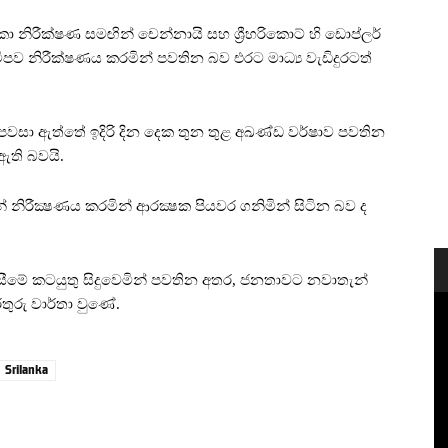
‍රිකා නිරීක්ෂණ සමඟින් චෙන්නායි සහ ශ්‍රීහරිකොට් හි ඩොප්ලර්
ීපව නිරීක්ෂණය කරමින් පවතින බව එරට මාධ්‍ය වැඩිදුරටත්
 පවසා ඇත්තේ ඉදිරි දින දෙක තුන තුළ අඛණ්ඩ වර්ෂාව පවතින
ඇති බවයි.
නිරීක්‍ෂණය කරමින් ආරක්‍ෂක පියවර ගනිමින් සිටින බව ද
ීමේ කටයුතු සිදුවෙමින් පවතින අතර, ජනතාවට නවාතැන්
තුරු වාර්තා වුණේ.
Srilanka