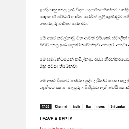
ඉන්දියානු කාලගුණ විද්‍යා දෙපාර්තමේන්තුව චන්ද්
කාලගුණ රේඩාර් භාවිත කරමින් සුළි කුණාටුව සම
තොරතුරු වාර්තා කරනවා.
මේ අතර තමිල්නාඩු මහ ඇමති එම්.කේ. ස්ටාලින්
බවට කාලගුණ දෙපාර්තමේන්තුව අනතුරු අඟවා 
මේ සම්බන්ධයෙන් තමිල්නාඩු රජය නිරන්තරයෙන් 
ඔහු පවසා තිබෙනවා.
මේ අතර විපතට පත්වන පුද්ගලයින්ට සහන සැලස
ගැනීමට සහන කඳවුරු ද පිහිටුවා ඇති බවයි තොර
Chennai
india
lka
news
Sri Lanka
TAGS
LEAVE A REPLY
Log in to leave a comment