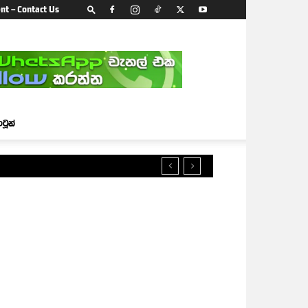
nt – Contact Us
ාටූන්