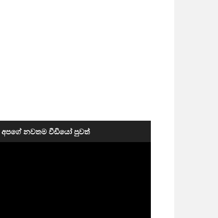
අපගේ නවතම වීඩියෝ පුවත්