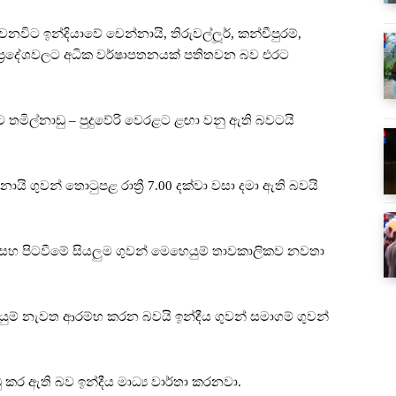
විට ඉන්දියාවේ චෙන්නායි, තිරුවල්ලූර්, කන්චීපුරම්,
රි යන ප්‍රදේශවලට අධික වර්ෂාපතනයක් පතිතවන බව එරට
ට තමිල්නාඩු – පුදුවේරි වෙරළට ළඟා වනු ඇති බවටයි
 ගුවන් තොටුපළ රාත්‍රී 7.00 දක්වා වසා දමා ඇති බවයි
 සහ පිටවීමේ සියලුම ගුවන් මෙහෙයුම් තාවකාලිකව නවතා
ුම් නැවත ආරම්භ කරන බවයි ඉන්දීය ගුවන් සමාගම් ගුවන්
කර ඇති බව ඉන්දීය මාධ්‍ය වාර්තා කරනවා.