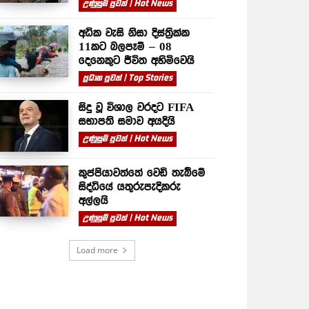
උණුසුම් පුවත් | Hot News
අධික වැසි නිසා දිස්ත්‍රික්ක
11කට බලපෑම් – 08
දෙනෙකුට ජීවිත අහිමිවෙයි
ප්‍රධාන පුවත් | Top Stories
සිදු වූ විශාල වරදට FIFA
සභාපති සමාව අයදියි
උණුසුම් පුවත් | Hot News
කුප්පියාවත්තේ වෙඩි තැබීමේ
සිද්ධියේ යතුරුපැදිකරු
අල්ලයි
උණුසුම් පුවත් | Hot News
Load more