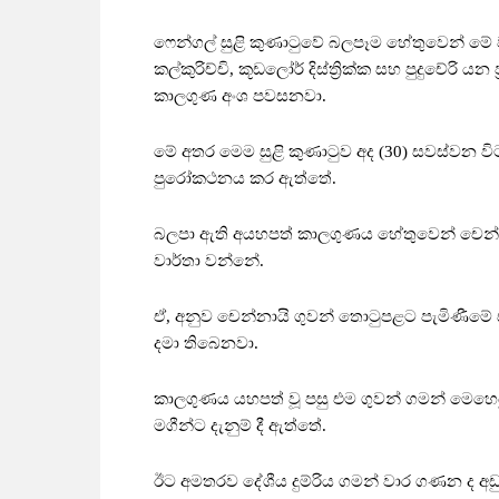
ෆෙන්ගල් සුළි කුණාටුවේ බලපෑම හේතුවෙන් මේ වන
කල්කුරිච්චි, කූඩලෝර් දිස්ත්‍රික්ක සහ පුදුචේ
කාලගුණ අංශ පවසනවා.
මේ අතර මෙම සුළි කුණාටුව අද (30) සවස්වන වි
පුරෝකථනය කර ඇත්තේ.
බලපා ඇති අයහපත් කාලගුණය හේතුවෙන් චෙන්නායි
වාර්තා වන්නේ.
ඒ, අනුව චෙන්නායි ගුවන් තොටුපළට පැමිණීමේ
දමා තිබෙනවා.
කාලගුණය යහපත් වූ පසු එම ගුවන් ගමන් මෙහෙය
මගීන්ට දැනුම් දී ඇත්තේ.
ඊට අමතරව දේශීය දුම්රිය ගමන් වාර ගණන ද අඩු 