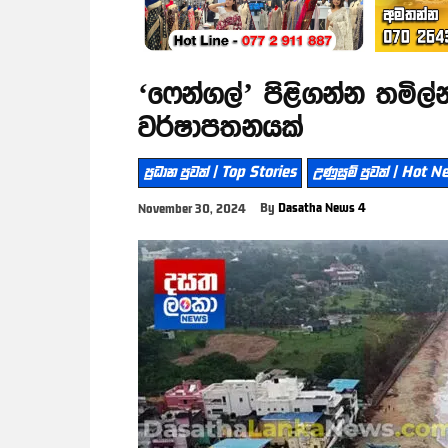
‘ෆෙන්ගල්’ පිළිගන්න තමිල
වර්ෂාපතනයක්
ප්‍රධාන පුවත් | Top Stories
උණුසුම් පුවත් | Hot 
By
Dasatha News 4
November 30, 2024