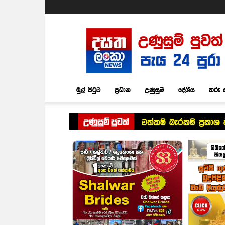
Dasatha
Lanka
News
මුල් පිටුව
ප්‍රධාන
උණුසුම්
දේශීය
තරු 
උණුසුම් පුවත්
වත්කම් බැරකම් ප්‍රක