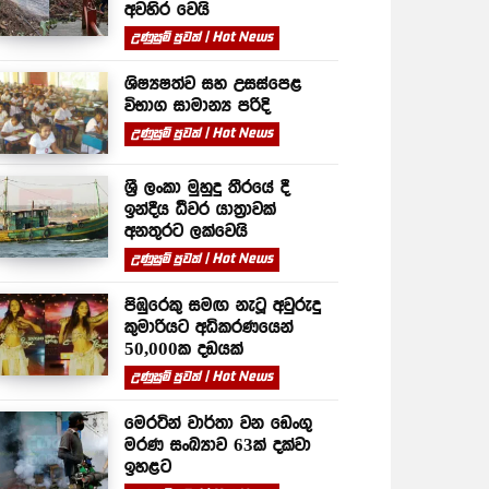
අවහිර වෙයි
උණුසුම් පුවත් | Hot News
ශිෂ්‍යෂත්ව සහ උසස්පෙළ
විභාග සාමාන්‍ය පරිදි
උණුසුම් පුවත් | Hot News
ශ්‍රී ලංකා මුහුදු තීරයේ දී
ඉන්දීය ධීවර යාත්‍රාවක්
අනතුරට ලක්වෙයි
උණුසුම් පුවත් | Hot News
පිඹුරෙකු සමඟ නැටූ අවුරුදු
කුමාරියට අධිකරණයෙන්
50,000ක දඩයක්
උණුසුම් පුවත් | Hot News
මෙරටින් වාර්තා වන ඩෙංගු
මරණ සංඛ්‍යාව 63ක් දක්වා
ඉහළට