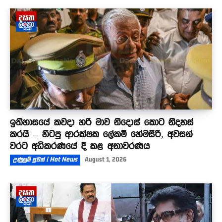
ඉතිහාසයේ කවදා හරි මාව නිදොස් කොට නිදහස්
කරයි – හිටපු ආරක්ෂක ලේකම් හේමසිරි, අවසන්
වරට අධිකරණයේ දී කළ අනාවරණය
උණුසුම් පුවත් | Hot News
August 1, 2026