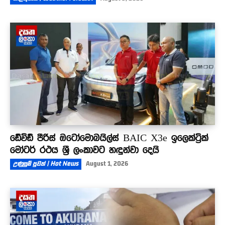
ඩේවිඩ් පීරිස් ඔටෝමොබයිල්ස් BAIC X3e ඉලෙක්ට්‍රික්
මෝටර් රථය ශ්‍රී ලංකාවට හඳුන්වා දෙයි
උණුසුම් පුවත් | Hot News
August 1, 2026