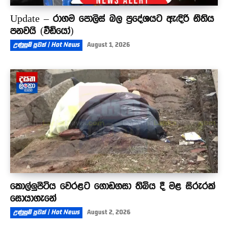
Update – රාගම පොලිස් බල ප්‍රදේශයට ඇඳිරි නීතිය
පනවයි (වීඩියෝ)
උණුසුම් පුවත් | Hot News
August 1, 2026
කොල්ලුපිටිය වෙරළට ගොඩගසා තිබිය දී මළ සිරුරක්
සොයාගැනේ
උණුසුම් පුවත් | Hot News
August 2, 2026