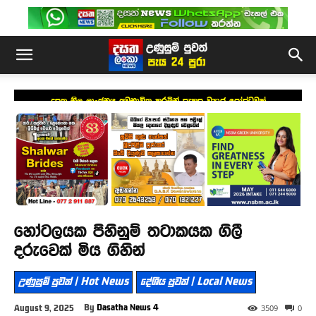
දසත නිල ලාංඡනය අවභාවිත කරමින් සැකසූ ව්‍යාජ පෝස්ටුවක්
හෝටලයක පිහිනුම් තටාකයක ගිලී
දරුවෙක් මිය ගිහින්
උණුසුම් පුවත් | Hot News
දේශීය පුවත් | Local News
By
Dasatha News 4
August 9, 2025
3509
0