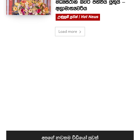
මධ්‍යස්ථාන බවට පත්විය යුතුයි –
අග්‍රාමාත්‍යවරිය
උණුසුම් පුවත් | Hot News
Load more
අපගේ නවතම වීඩියෝ පුවත්