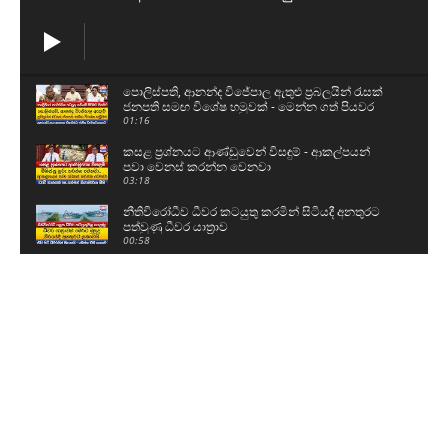
පොලිස්පති, ආනන්ද විජේපාල ඇතුළු ප්‍රබලයින් රැසක්
ජනපති සමඟ විශේෂ හමුවක් - මෙන්න ගත් පියවර
01:16
කසළ ප්‍රශ්නයට ආණ්ඩුවෙන් විසඳුම් - ආකල්පයන්
පවා වෙනස් කරන්න වෙනවා
03:18
නීතිවිරෝධීව ධීවර කටයුතු කරමින් සිටියදී අනතුරට
පත්වුණු ධීවර යාත්‍රාව
00:58
උසස් පෙළ සහ ශිෂ්‍යත්ව විභාගයට බස් යොදවා ඇති
අයුරු මෙන්න - වෙනදා වෙලාවටම තමයි යන්නේ
05:08
ගල් අඟුරු කොමිසමට සාක්ෂි දෙන්න ආ DV චානක
හා කුමාර ජයකොඩි
02:24
අකිල ගැන UNPයෙන් කට අරියි - හොරු අල්ලන
වැඩේ කළේ රනිල්..විහිළු සපයන්න එපා
02:48