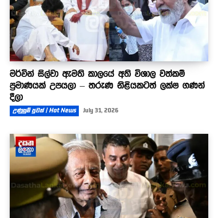
මර්වින් සිල්වා ඇමති කාලයේ අති විශාල වත්කම්
ප්‍රමාණයක් උපයලා – තරුණ නිළියකටත් ලක්ෂ ගණන්
දීලා
උණුසුම් පුවත් | Hot News
July 31, 2026