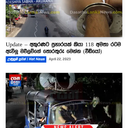
Update – අකුරණට ප්‍රහාරයක් කියා 118 අමතා රටම
ඇවිලූ මව්ලවිගේ තොරතුරු මෙන්න (වීඩියෝ)
උණුසුම් පුවත් | Hot News
April 22, 2023