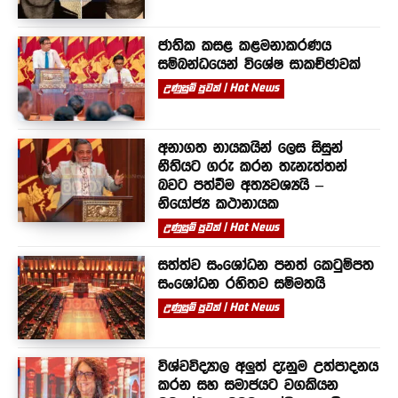
ජාතික කසළ කළමනාකරණය
සම්බන්ධයෙන් විශේෂ සාකච්ඡාවක්
උණුසුම් පුවත් | Hot News
අනාගත නායකයින් ලෙස සිසුන්
නීතියට ගරු කරන තැනැත්තන්
බවට පත්වීම අත්‍යවශ්‍යයි –
නියෝජ්‍ය කථානායක
උණුසුම් පුවත් | Hot News
සත්ත්ව සංශෝධන පනත් කෙටුම්පත
සංශෝධන රහිතව සම්මතයි
උණුසුම් පුවත් | Hot News
විශ්වවිද්‍යාල අලුත් දැනුම උත්පාදනය
කරන සහ සමාජයට වගකියන