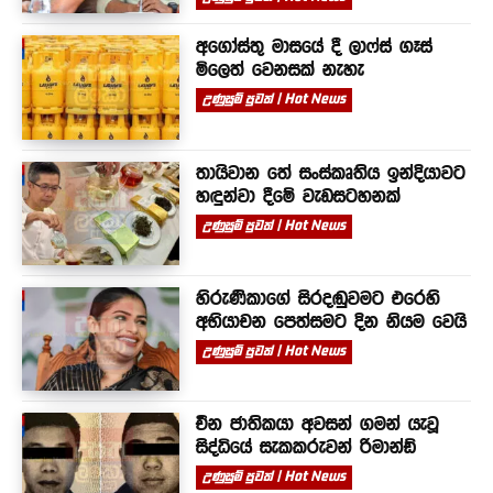
අගෝස්තු මාසයේ දී ලාෆ්ස් ගෑස්
මිලෙත් වෙනසක් නැහැ
උණුසුම් පුවත් | Hot News
තායිවාන තේ සංස්කෘතිය ඉන්දියාවට
හඳුන්වා දීමේ වැඩසටහනක්
උණුසුම් පුවත් | Hot News
හිරුණිකාගේ සිරදඬුවමට එරෙහි
අභියාචන පෙත්සමට දින නියම වෙයි
උණුසුම් පුවත් | Hot News
චීන ජාතිකයා අවසන් ගමන් යැවූ
සිද්ධියේ සැකකරුවන් රිමාන්ඩ්
උණුසුම් පුවත් | Hot News