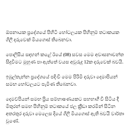
ඕපනායක ප්‍රදේශයේ පිහිටි හෝටලයක පිහිනුම් තටාකයක
ගිලී දරුවෙක් මියගොස් තිබෙනවා.
පොලිසිය සඳහන් කළේ ඊයේ (08) සවස මෙම අවාසනාවන්ත
සිදුවීමට මුහුණ පා ඇත්තේ වයස අවුරුදු 12ක දරුවෙක් බවයි.
ඉඹුල්තැන්න ප්‍රදේශයේ පදිංචි මෙම පිරිමි දරුවා දෙමාපියන්
සමඟ හෝටලයට පැමිණ තිබෙනවා.
දෙමව්පියන් සමඟ ප්‍රිය සම්භාෂණයකට සහභාගී වී සිටිය දී
මිතුරන් සමඟ පිහිනුම් තටාකයේ ජල ක්‍රීඩා කරමින් සිටින
අතරතුර දරුවා මෙලෙස දියේ ගිලී මියගොස් ඇති බවයි වාර්තා
වුණේ.