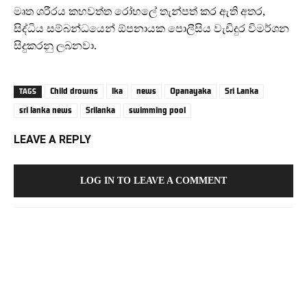
මෘත ශරීරය කහවත්ත රෝහලේ තැන්පත් කර ඇති අතර,
සිද්ධිය සම්බන්ධයෙන් ඕපනායක පොලීසිය වැඩිදුර විමර්ශන
සිදුකරනු ලබනවා.
Child drowns
lka
news
Opanayaka
Sri Lanka
TAGS
sri lanka news
Srilanka
swimming pool
LEAVE A REPLY
LOG IN TO LEAVE A COMMENT