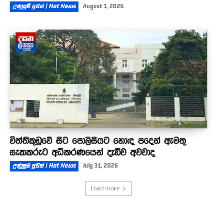
උණුසුම් පුවත් | Hot News
August 1, 2026
විත්තිකූඩුවේ සිට පොලිසියට හොඳ පදෙන් ඇමතූ
සැකකරුට අධිකරණයෙන් දැඩිව අවවාද
උණුසුම් පුවත් | Hot News
July 31, 2026
Load more