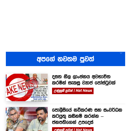
අපගේ නවතම පුවත්
දසත නිල ලාංඡනය අවභාවිත
කරමින් සැකසූ ව්‍යාජ පෝස්ටුවක්
උණුසුම් පුවත් | Hot News
පොලීසියේ නවීකරණ සහ සංවර්ධන
කටයුතු කඩිනම් කරන්න –
ජනපතිගෙන් උපදෙස්
උණුසුම් පුවත් | Hot News