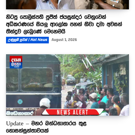
හිටපු පොලිස්පති පූජිත් ජයසුන්දර වෙනුවෙන්
අධිකරණයේ සියලු ආලෝක පහන් නිවා දමා අවසන්
තීන්දුව ලැබුණේ මෙහෙමයි
උණුසුම් පුවත් | Hot News
August 1, 2026
Update – මහර බන්ධනාගාරය තුළ
නොසන්සුන්තාවයක්