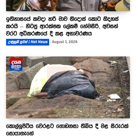
ඉතිහාසයේ කවදා හරි මාව නිදොස් කොට නිදහස්
කරයි – හිටපු ආරක්ෂක ලේකම් හේමසිරි, අවසන්
වරට අධිකරණයේ දී කළ අනාවරණය
උණුසුම් පුවත් | Hot News
August 1, 2026
කොල්ලුපිටිය වෙරළට ගොඩගසා තිබිය දී මළ සිරුරක්
සොයාගැනේ