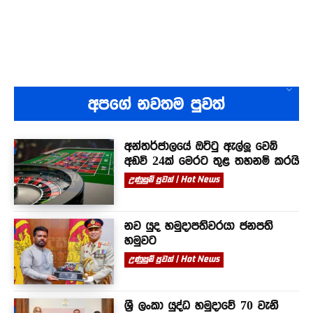
අපගේ නවතම පුවත්
අන්තර්ජාලයේ ඔට්ටු ඇල්ලූ වෙබ්
අඩවි 24ක් මෙරට තුළ තහනම් කරයි
උණුසුම් පුවත් | Hot News
නව යුද හමුදාපතිවරයා ජනපති
හමුවට
උණුසුම් පුවත් | Hot News
ශ්‍රී ලංකා යුද්ධ හමුදාවේ 70 වැනි