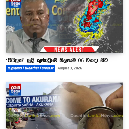
‘ටයිෆූන්’ සුළි කුණාටුවේ බලපෑම 06 වනදා සිට
කාළගුණය | Weather Forecast
August 3, 2026