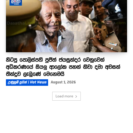
හිටපු පොලිස්පති පූජිත් ජයසුන්දර වෙනුවෙන්
අධිකරණයේ සියලු ආලෝක පහන් නිවා දමා අවසන්
තීන්දුව ලැබුණේ මෙහෙමයි
උණුසුම් පුවත් | Hot News
August 1, 2026
Load more