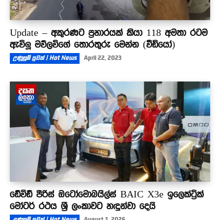
Update – අකුරණට ප්‍රහාරයක් කියා 118 අමතා රටම
ඇවිලූ මව්ලවිගේ තොරතුරු මෙන්න (වීඩියෝ)
උණුසුම් පුවත් | Hot News
April 22, 2023
ඩේවිඩ් පීරිස් ඔටෝමොබයිල්ස් BAIC X3e ඉලෙක්ට්‍රික්
මෝටර් රථය ශ්‍රී ලංකාවට හඳුන්වා දෙයි
උණුසුම් පුවත් | Hot News
August 1, 2026