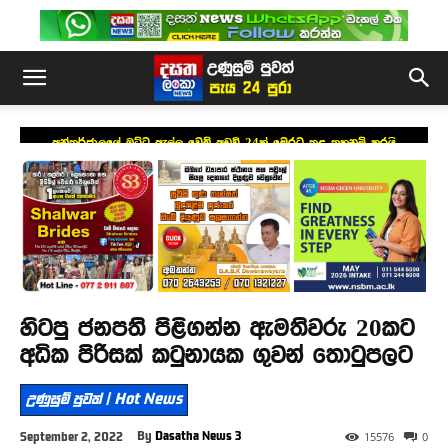
අන්තර්ජාලයේ ඔට්ටු ඇල්ලූ වෙබ් අඩවි 24ක් මෙරට තුළ තහනම් කරයි
හිටපු ජනපති පිළිගන්න ඇමතිවරු 20කට
අධික පිරිසක් කටුනායක ගුවන් තොටුපලට
උණුසුම් පුවත් | Hot News
By
Dasatha News 3
September 2, 2022
15576
0