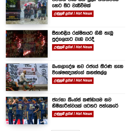
හෙට සිට වැඩිවීමක්
උණුසුම් පුවත් | Hot News
සීතාඑළිය රක්ෂිතයට ගිනි තැබූ
පුද්ගලයාට වැඩ වරදී
උණුසුම් පුවත් | Hot News
බංගලාදේශ නව රජයේ තීරණ ගැන
විශේෂඥයන්ගේ කනස්සල්ල
උණුසුම් පුවත් | Hot News
ජැෆ්නා කිංග්ස් කණ්ඩායම නව
හිමිකාරීත්වයක් යටතට පත්කෙරේ
උණුසුම් පුවත් | Hot News