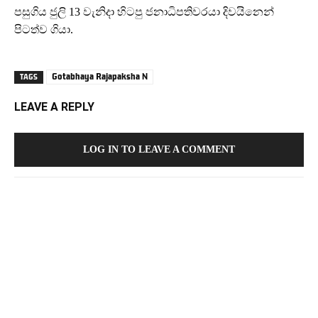
පසුගිය ජුලි 13 වැනිදා හිටපු ජනාධිපතිවරයා දිවයිනෙන්
පිටත්ව ගියා.
Gotabhaya Rajapaksha N
TAGS
LEAVE A REPLY
LOG IN TO LEAVE A COMMENT