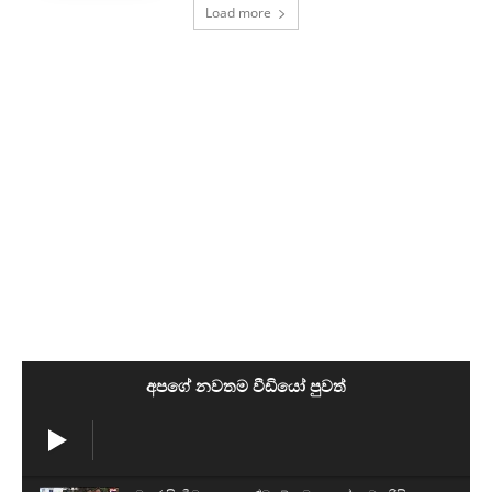
Load more
අපගේ නවතම වීඩියෝ පුවත්