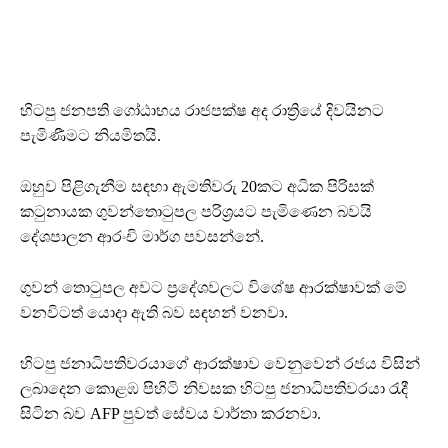
හිටපු ජනපති ගෝඨාභය රාජපක්ෂ අද රාත්‍රියේ දිවයිනට
පැමිණීමට නියමිතයි.
ඔහුව පිළිගැනීම සඳහා ඇමතිවරු 20කට අධික පිරිසක්
කටුනායක ගුවන්තොටුපල පරිශ්‍රයට පැමිණෙන බවයි
දේශපාලන ආරංචි මාර්ග පවසන්නේ.
ගුවන් තොටුපල අවට ප්‍රදේශවලට විශේෂ ආරක්ෂාවක් මේ
වනවිටත් යොදා ඇති බව සඳහන් වනවා.
හිටපු ජනාධිපතිවරයාගේ ආරක්ෂාව වෙනුවෙන් රජය විසින්
ලබාදෙන කොළඹ පිහිටි නිවසක හිටපු ජනාධිපතිවරයා රැදී
සිටින බව AFP පුවත් සේවය වාර්තා කරනවා.