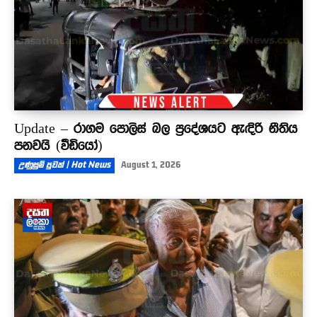
Update – රාගම පොලිස් බල ප්‍රදේශයට ඇඳිරි නීතිය
පනවයි (වීඩියෝ)
උණුසුම් පුවත් | Hot News
August 1, 2026