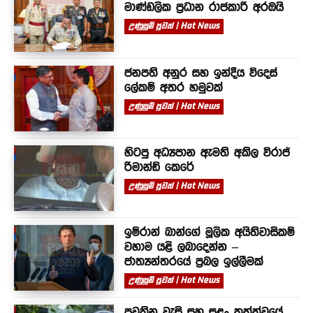
මාණ්ඩලික ප්‍රධාන රාජකාරී අරඹයි
උණුසුම් පුවත් | Hot News
ජනපති අනුර සහ ඉන්දීය විදෙස්
ලේකම් අතර හමුවක්
උණුසුම් පුවත් | Hot News
හිටපු අධ්‍යපාන ඇමති අකිල විරාජ්
රිමාන්ඩ් කෙරේ
උණුසුම් පුවත් | Hot News
ඉම්රාන් ඛාන්ගේ මූලික අයිතිවාසිකම්
වහාම යළි ලබාදෙන්න –
ජාත්‍යන්තරයේ ප්‍රබල ඉල්ලීමක්
උණුසුම් පුවත් | Hot News
පවතින වැසි සහ සුළං තත්ත්වයේ