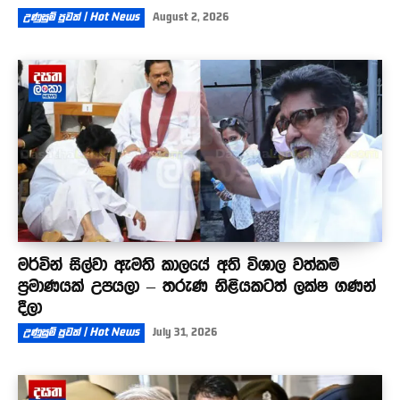
උණුසුම් පුවත් | Hot News
August 2, 2026
මර්වින් සිල්වා ඇමති කාලයේ අති විශාල වත්කම්
ප්‍රමාණයක් උපයලා – තරුණ නිළියකටත් ලක්ෂ ගණන්
දීලා
උණුසුම් පුවත් | Hot News
July 31, 2026