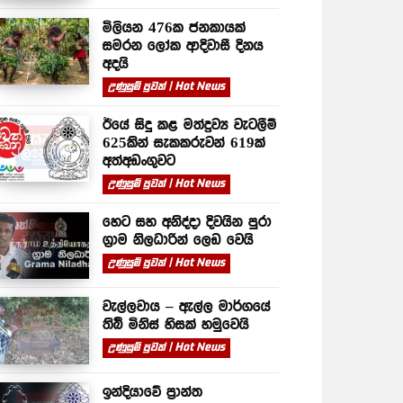
මිලියන 476ක ජනකායක්
සමරන ලෝක ආදිවාසී දිනය
අදයි
උණුසුම් පුවත් | Hot News
ඊයේ සිදු කළ මත්ද්‍රව්‍ය වැටලීම්
625කින් සැකකරුවන් 619ක්
අත්අඩංගුවට
උණුසුම් පුවත් | Hot News
හෙට සහ අනිද්දා දිවයින පුරා
ග්‍රාම නිලධාරින් ලෙඩ වෙයි
උණුසුම් පුවත් | Hot News
වැල්ලවාය – ඇල්ල මාර්ගයේ
තිබී මිනිස් හිසක් හමුවෙයි
උණුසුම් පුවත් | Hot News
ඉන්දියාවේ ප්‍රාන්ත