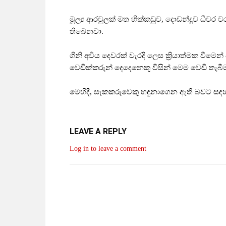
මූල්‍ය ආරවුලක් මත හික්කඩුව, දොඩන්දූව ධීවර 
තිබෙනවා.
ගිනි අවිය දෙවරක් වැරදි ලෙස ක්‍රියාත්මක වීමෙන්
වෙඩික්කරුන් දෙදෙනෙකු විසින් මෙම වෙඩි තැබීම
මෙහිදී, සැකකරුවෙකු හඳුනාගෙන ඇති බවට සඳහ
LEAVE A REPLY
Log in to leave a comment