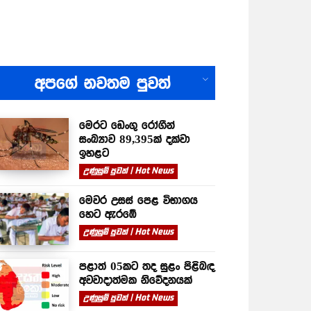
All
අපගේ නවතම පුවත්
මෙරට ඩෙංගු රෝගීන්
සංඛ්‍යාව 89,395ක් දක්වා
ඉහළට
උණුසුම් පුවත් | Hot News
මෙවර උසස් පෙළ විභාගය
හෙට ඇරඹේ
උණුසුම් පුවත් | Hot News
පළාත් 05කට තද සුළං පිළිබඳ
අවවාදාත්මක නිවේදනයක්
උණුසුම් පුවත් | Hot News