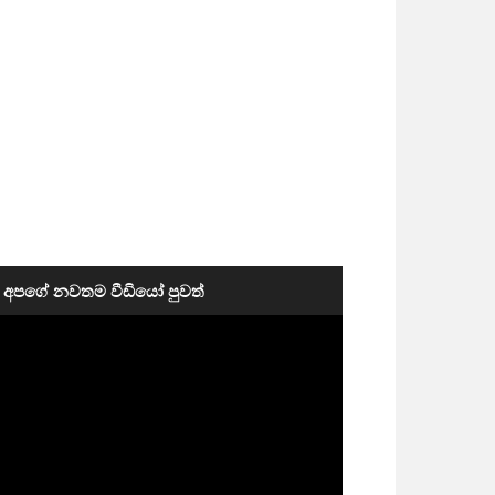
අපගේ නවතම වීඩියෝ පුවත්