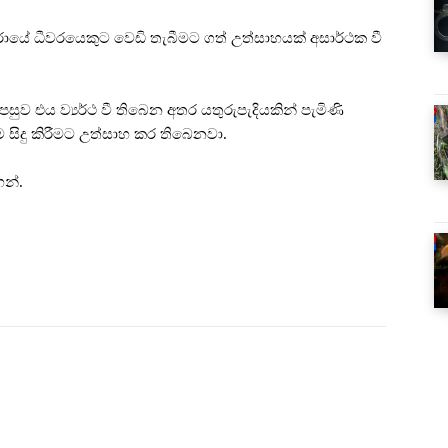
වරායේ ධීවරයෙකුට වෙඩි තැබීමට ගත් උත්සාහයක් අසාර්ථක වී
 පසුව එය ව්‍යර්ථ වී තිබෙන අතර යතුරුපැදියකින් පැමිණි
 සිදු කිරීමට උත්සාහ කර තිබෙනවා.
න්.