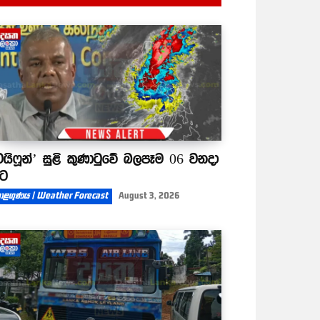
ටයිෆූන්’ සුළි කුණාටුවේ බලපෑම 06 වනදා
ිට
ාළගුණය | Weather Forecast
August 3, 2026