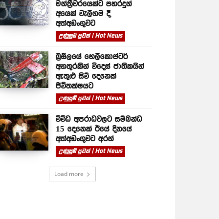
මන්ත්‍රීවරයෙක්ට පහරදුන්
අයෙක් වැලිගම දී
අත්අඩංගුවට
උණුසුම් පුවත් | Hot News
බ්‍රසීලයේ හෙලිකොප්ටර්
අනතුරකින් විදෙස් ජාතිකයින්
ඇතුළු සිව් දෙනෙක්
ජීවිතක්ෂයට
උණුසුම් පුවත් | Hot News
විවිධ අපරාධවලට සම්බන්ධ
15 දෙනෙක් ඊයේ දිනයේ
අත්අඩංගුවට අරන්
උණුසුම් පුවත් | Hot News
Load more