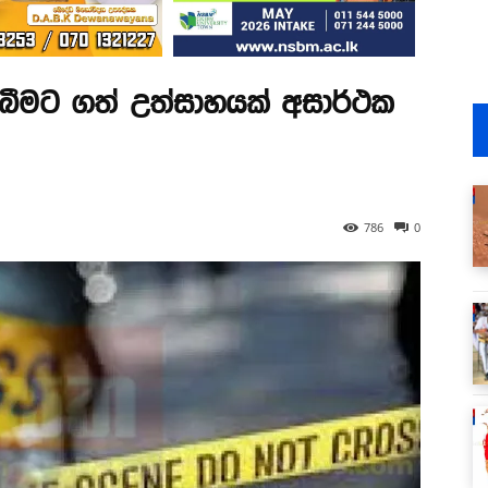
ැබීමට ගත් උත්සාහයක් අසාර්ථක
786
0