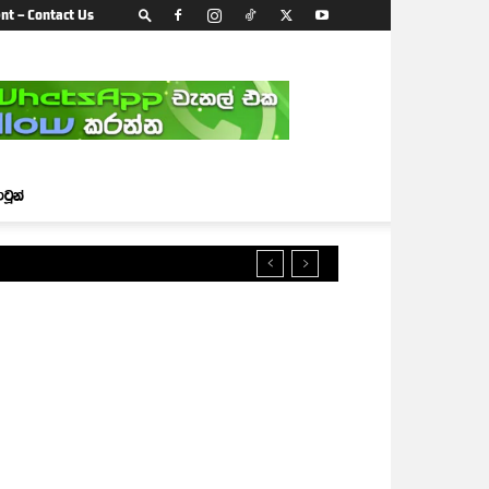
nt – Contact Us
ාටූන්