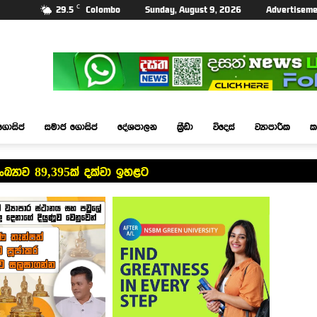
C
29.5
Colombo
Sunday, August 9, 2026
Advertiseme
ගොසිප්
සමාජ ගොසිප්
දේශපාලන
ක්‍රීඩා
විදෙස්
ව්‍යාපාරික
ක
ඛ්‍යාව 89,395ක් දක්වා ඉහළට