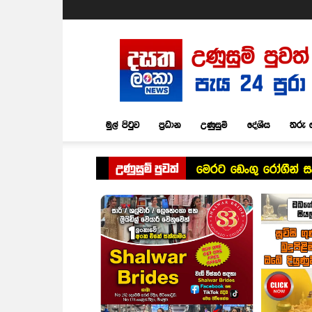
Dasatha
Lanka
News
මුල් පිටුව
ප්‍රධාන
උණුසුම්
දේශීය
තරු 
උණුසුම් පුවත්
මෙරට ඩෙංගු රෝගීන් සං