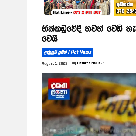
හික්කඩුවේදී තවත් වෙඩි ත
වෙයි
උණුසුම් පුවත් | Hot News
By
Dasatha News 2
August 1, 2025