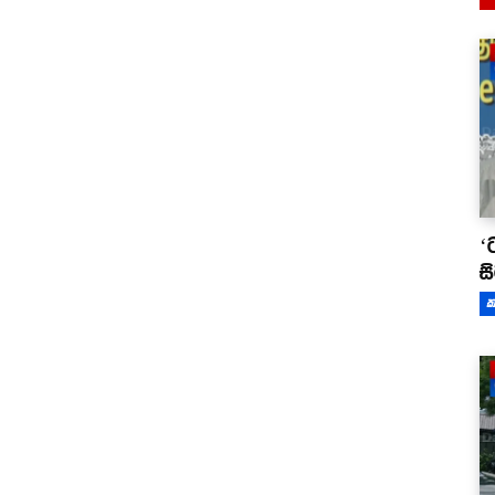
‘
ස
ක