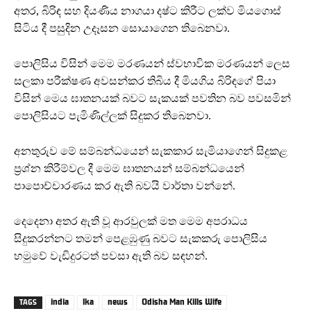
අතර, බිරිඳ සහ දියණිය නාගයා දෂ්ට කිරීට ලක්ව මියගොස්
සිටිය දී පසුදින උදෑසන සොයාගෙන තිබෙනවා.
පොලිසිය විසින් මෙම මරණයන් ස්වභාවික මරණයන් ලෙස
සලකා පරීක්ෂණ අවසන්කර තිබිය දී මියගිය බිරිඳගේ පියා
විසින් මෙය ඝාතනයක් බවට සැකයක් පවතින බව පවසමින්
පොලිසියට පැමිණිල්ලක් සිදුකර තිබෙනවා.
අනතුරුව මේ සම්බන්ධයෙන් සැකකාර සැමියාගෙන් සිදුකළ
ප්‍රශ්න කිරීම්වල දී මෙම ඝාතනයන් සම්බන්ධයෙන්
පාපොච්චාරණය කර ඇති බවයි වාර්තා වන්නේ.
දෙදෙනා අතර ඇති වූ ආරවුලක් මත මෙම අපරාධය
සිදුකරන්නට තමන් පෙළඹුණු බවට සැකකරු පොලිසිය
හමුවේ වැඩිදුරටත් පවසා ඇති බව සඳහන්.
india
lka
news
Odisha Man Kills Wife
TAGS