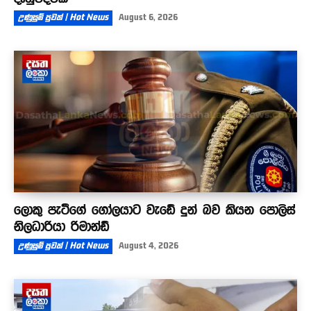
උණුසුම් පුවත් | Hot News
August 6, 2026
ලොකු පැටීගේ ගෝලයාට වැඩේ දුන් බව කියන පොලිස්
නිලධාරියා රිමාන්ඩ්
උණුසුම් පුවත් | Hot News
August 4, 2026