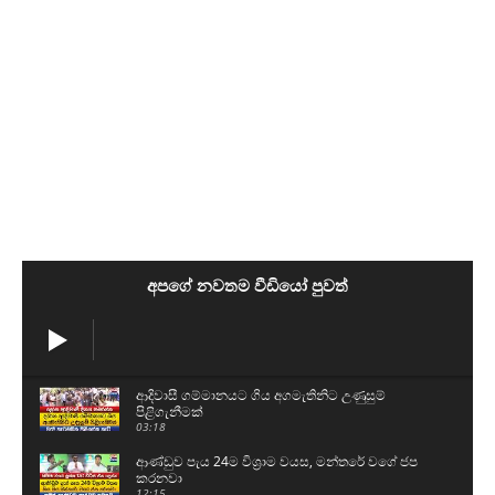
අපගේ නවතම වීඩියෝ පුවත්
ආදිවාසී ගම්මානයට ගිය අගමැතිනිට උණුසුම්
පිළිගැනීමක්
03:18
ආණ්ඩුව පැය 24ම විශ්‍රාම වයස, මන්තරේ වගේ ජප
කරනවා
12:15