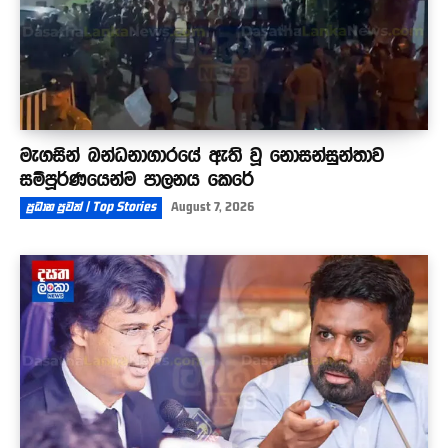
මැගසින් බන්ධනාගාරයේ ඇති වූ නොසන්සුන්තාව
සම්පූර්ණයෙන්ම පාලනය කෙරේ
ප්‍රධාන පුවත් | Top Stories
August 7, 2026