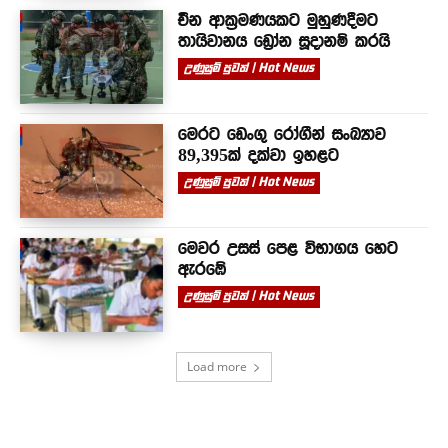
චීන ආක්‍රමණයකට මුහුණදීමට
තායිවානය ඩ්‍රෝන සූදානම් කරයි
උණුසුම් පුවත් | Hot News
මෙරට ඩෙංගු රෝගීන් සංඛ්‍යාව
89,395ක් දක්වා ඉහළට
උණුසුම් පුවත් | Hot News
මෙවර උසස් පෙළ විභාගය හෙට
ඇරඹේ
උණුසුම් පුවත් | Hot News
Load more