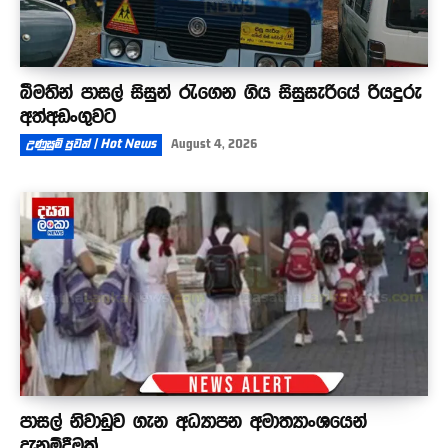
බීමතින් පාසල් සිසුන් රැගෙන ගිය සිසුසැරියේ රියදුරු
අත්අඩංගුවට
උණුසුම් පුවත් | Hot News
August 4, 2026
පාසල් නිවාඩුව ගැන අධ්‍යාපන අමාත්‍යාංශයෙන්
දැනුම්දීමක්