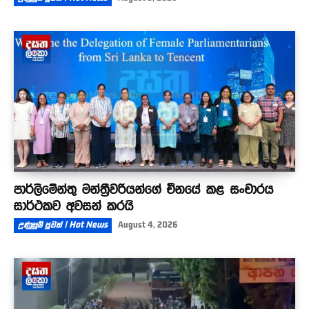
පාර්ලිමේන්තු මන්ත්‍රීවරියන්ගේ චීනයේ කළ සංචාරය
සාර්ථකව අවසන් කරයි
උණුසුම් පුවත් | Hot News
August 4, 2026