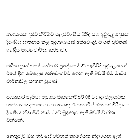
නාගයෙකු දෂ්ට කිරීමට සලස්වා සිය බිරිඳ සහ අවුරුදු දෙකක
දියණිය ඝාතනය කළ පුද්ගලයෙක් අත්අඩංගුවට ගත් පුවතක්
ඉන්දීය මාධ්‍ය වාර්තා කරනවා.
ඔඩිෂා ප්‍රාන්තයේ ගන්ජාම් ප්‍රදේශයේ 25 හැවිරිදි පුද්ගලයෙක්
ඊයේ දින මෙලෙස අත්අඩංගුවට ගෙන ඇති බවයි එම මාධ්‍ය
වාර්තාවල සඳහන් වුණේ.
සැකකාර සැමියා පසුගිය ඔක්තොම්බර් 06 වනදා ප්ලාස්ටික්
භාජනයක දමාගෙන නාගයෙකු රැගෙනවිත් ඔහුගේ බිරිඳ සහ
දියණිය නිදා සිටි කාමරයට මුදාහැර ඇති බවයි වාර්තා
වන්නේ.
අනතුරුව ඔහු නිවසේ වෙනත් කාමරයක නිදාගෙන ඇති