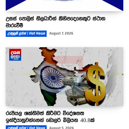
උසස් පොලිස් නිලධාරීන් කිහිපදෙනෙකුට ස්ථාන
මාරුවීම්
උණුසුම් පුවත් | Hot News
August 7, 2026
රුපියල ශක්තිමත් කිරීමට විදේශගත
ඉන්දියානුවන්ගෙන් ඩොලර් බිලියන 40.8ක්
උණුසුම් පුවත් | Hot News
August 5, 2026