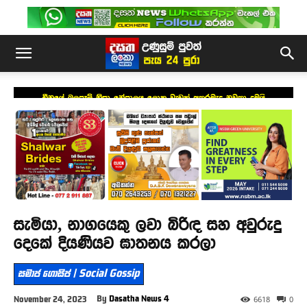
චීනයේ බලපෑම් නිසා නේපාලය ලොකු වැඩක් අතරමැද නවතා දමයි
සැමියා, නාගයෙකු ලවා බිරිඳ සහ අවුරුදු
දෙකේ දියණියව ඝාතනය කරලා
සමාජ ගොසිප් | Social Gossip
By
Dasatha News 4
November 24, 2023
6618
0