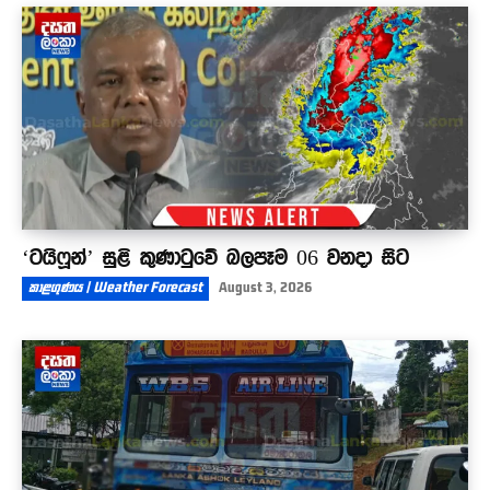
ජනාධිපතිට කොන්දක් නෑ - මුළු රටම පල් වෙනවා
11:43
‘ටයිෆූන්’ සුළි කුණාටුවේ බලපෑම 06 වනදා සිට
කාළගුණය | Weather Forecast
August 3, 2026