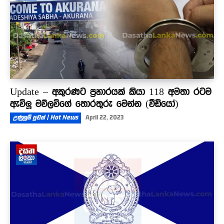
Update – අකුරණට ප්‍රහාරයක් කියා 118 අමතා රටම
ඇවිලූ මව්ලවිගේ තොරතුරු මෙන්න (වීඩියෝ)
උණුසුම් පුවත් | Hot News
April 22, 2023