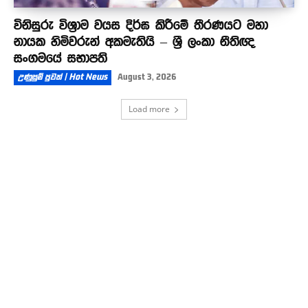
විනිසුරු විශ්‍රාම වයස දිර්ඝ කිරීමේ තීරණයට මහා
නායක හිමිවරුන් අකමැතියි – ශ්‍රී ලංකා නීතිඥ
සංගමයේ සභාපති
උණුසුම් පුවත් | Hot News
August 3, 2026
Load more