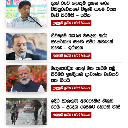
දැන් රටේ ලොකුම ප්‍රශ්න ගරු
විනිසුරුවන්ගේ විශ්‍රාම යාමේ වයස
වැඩි කිරීමයි – සජිත්
උණුසුම් පුවත් | Hot News
ගිවිසුමේ ගැටළු විසඳන තුරු
අමෙරිකවා සමඟ අපිට කතාවක්
නැහැ – ඉරානය
උණුසුම් පුවත් | Hot News
මැදපෙරදිග තෙල් මත යැපීම අඩු
කිරීමට ඉන්දියාව දැවැන්ත වැඩකට
අත තියයි
උණුසුම් පුවත් | Hot News
ඉදිරි කාලගුණ අනාවැකිය නිකුත්
වෙයි – ප්‍රදේශ රැසකට හෙටත් වැසි
උණුසුම් පුවත් | Hot News