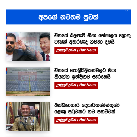
අපගේ නවතම පුවත්
චීනයේ බලපෑම් නිසා නේපාලය ලොකු
වැඩක් අතරමැද නවතා දමයි
උණුසුම් පුවත් | Hot News
චීනයේ පොලිසිලිකන්වලට එපා
කියන්න ඉන්දියාව සැරසෙයි
උණුසුම් පුවත් | Hot News
බන්ධනාගාර දෙපාර්තමේන්තුවේ
ලොකු පුටුවකට නව පත්වීමක්
උණුසුම් පුවත් | Hot News