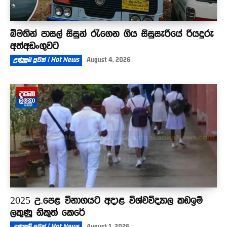
බීමතින් පාසල් සිසුන් රැගෙන ගිය සිසුසැරියේ රියදුරු
අත්අඩංගුවට
උණුසුම් පුවත් | Hot News
August 4, 2026
2025 උ.පෙළ විභාගයට අදාළ විශ්වවිද්‍යාල කඩඉම්
ලකුණු නිකුත් කෙරේ
උණුසුම් පුවත් | Hot News
August 1, 2026