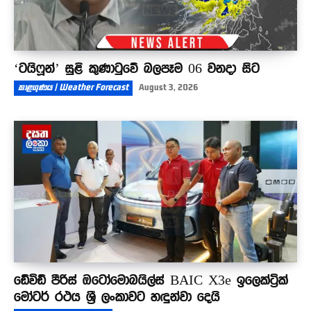
‘ටයිෆූන්’ සුළි කුණාටුවේ බලපෑම 06 වනදා සිට
කාළගුණය | Weather Forecast
August 3, 2026
ඩේවිඩ් පීරිස් ඔටෝමොබයිල්ස් BAIC X3e ඉලෙක්ට්‍රික්
මෝටර් රථය ශ්‍රී ලංකාවට හඳුන්වා දෙයි