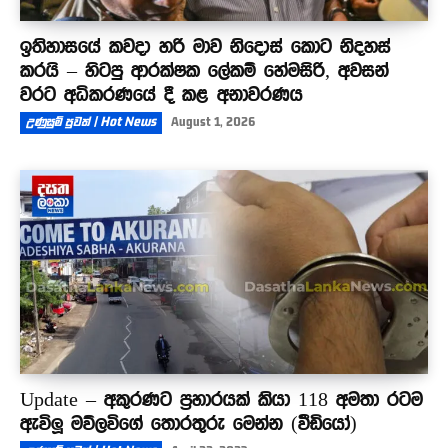
ඉතිහාසයේ කවදා හරි මාව නිදොස් කොට නිදහස්
කරයි – හිටපු ආරක්ෂක ලේකම් හේමසිරි, අවසන්
වරට අධිකරණයේ දී කළ අනාවරණය
උණුසුම් පුවත් | Hot News
August 1, 2026
Update – අකුරණට ප්‍රහාරයක් කියා 118 අමතා රටම
ඇවිලූ මව්ලවිගේ තොරතුරු මෙන්න (වීඩියෝ)