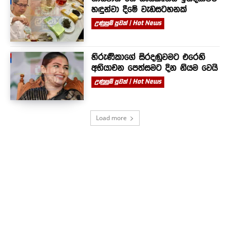
හඳුන්වා දීමේ වැඩසටහනක්
උණුසුම් පුවත් | Hot News
හිරුණිකාගේ සිරදඬුවමට එරෙහි
අභියාචන පෙත්සමට දින නියම වෙයි
උණුසුම් පුවත් | Hot News
Load more