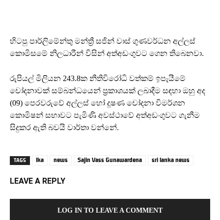
හිටපු පාර්ලිමේන්තු මන්ත්‍රී සජින් වාස් ගුණවර්ධන අල්ලස්
කොමිසමේ නිලධාරීන් විසින් අත්අඩංගුවට ගෙන තිබෙනවා.
රුපියල් මිලියන 243.8ක නීතිවිරෝධි වත්කම් ඉපැයීමේ
චෝදනාවක් සම්බන්ධයෙන් ප්‍රකාශයක් ලබාදීම සඳහා ඔහු අද
(09) පෙරවරුවේ අල්ලස් හෝ දූෂණ චෝදනා විමර්ශන
කොමිෂන් සභාවට පැමිණි අවස්ථාවේ අත්අඩංගුවට ගැනීම
සිදුකර ඇති බවයි වාර්තා වන්නේ.
lka
news
Sajin Vass Gunawardena
sri lanka news
TAGS
LEAVE A REPLY
LOG IN TO LEAVE A COMMENT