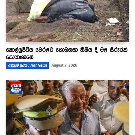
කොල්ලුපිටිය වෙරළට ගොඩගසා තිබිය දී මළ සිරුරක්
සොයාගැනේ
උණුසුම් පුවත් | Hot News
August 2, 2026