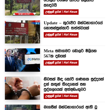
පොලිස් විශේෂ කාර්ය බලකාය
කැඳවයි
උණුසුම් පුවත් | Hot News
Update – කුරුවිට බන්ධනාගාරයේ
නොසන්සුන්කාරී තත්ත්වයක්
උණුසුම් පුවත් | Hot News
Meta සමාගමට ඩොලර් මිලියන
567ක දඩයක්
උණුසුම් පුවත් | Hot News
නිවසක් බිඳ කෝටි ගණනක සුද්දයක්
දුන් කතුන් තිදෙනෙක් සහ
පුද්ගලයෙක් අත්අඩංගුවට
උණුසුම් පුවත් | Hot News
මැගසින් බන්ධනාගාරයේ ඇති වූ