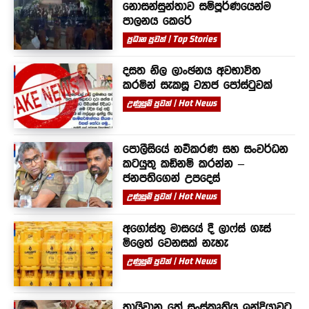
නොසන්සුන්තාව සම්පූර්ණයෙන්ම
පාලනය කෙරේ
ප්‍රධාන පුවත් | Top Stories
දසත නිල ලාංඡනය අවභාවිත
කරමින් සැකසූ ව්‍යාජ පෝස්ටුවක්
උණුසුම් පුවත් | Hot News
පොලීසියේ නවීකරණ සහ සංවර්ධන
කටයුතු කඩිනම් කරන්න –
ජනපතිගෙන් උපදෙස්
උණුසුම් පුවත් | Hot News
අගෝස්තු මාසයේ දී ලාෆ්ස් ගෑස්
මිලෙත් වෙනසක් නැහැ
උණුසුම් පුවත් | Hot News
තායිවාන තේ සංස්කෘතිය ඉන්දියාවට