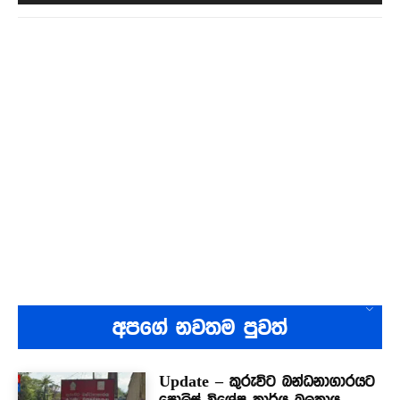
අපගේ නවතම පුවත්
Update – කුරුවිට බන්ධනාගාරයට