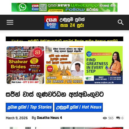
Update – කුරුවිට බන්ධනාගාරයට පොලිස් විශේෂ කාර්ය බලකාය කැඳවයි
සජින් වාස් ගුණවර්ධන අත්අඩංගුවට
ප්‍රධාන පුවත් | Top Stories
උණුසුම් පුවත් | Hot News
By
Dasatha News 4
March 9, 2026
565
0