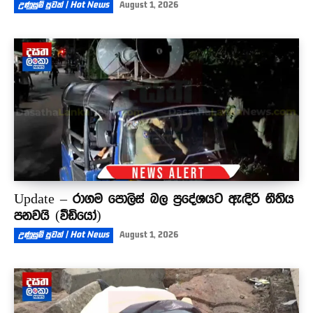
උණුසුම් පුවත් | Hot News
August 1, 2026
Update – රාගම පොලිස් බල ප්‍රදේශයට ඇඳිරි නීතිය
පනවයි (වීඩියෝ)
උණුසුම් පුවත් | Hot News
August 1, 2026