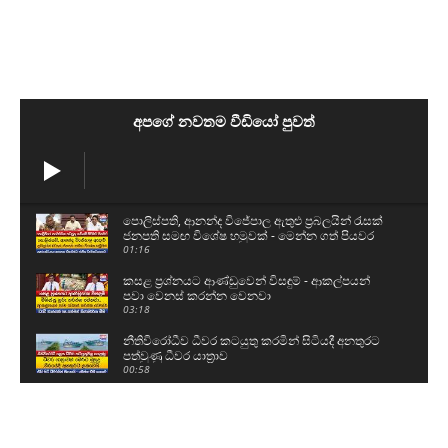
අපගේ නවතම වීඩියෝ පුවත්
පොලිස්පති, ආනන්ද විජේපාල ඇතුළු ප්‍රබලයින් රැසක්
ජනපති සමඟ විශේෂ හමුවක් - මෙන්න ගත් පියවර
01:16
කසළ ප්‍රශ්නයට ආණ්ඩුවෙන් විසඳුම් - ආකල්පයන්
පවා වෙනස් කරන්න වෙනවා
03:18
නීතිවිරෝධීව ධීවර කටයුතු කරමින් සිටියදී අනතුරට
පත්වුණු ධීවර යාත්‍රාව
00:58
උසස් පෙළ සහ ශිෂ්‍යත්ව විභාගයට බස් යොදවා ඇති
අයුරු මෙන්න - වෙනදා වෙලාවටම තමයි යන්නේ
05:08