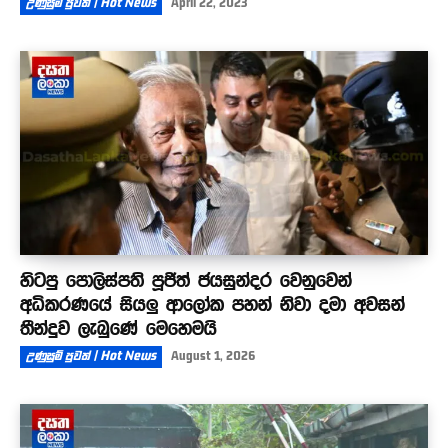
උණුසුම් පුවත් | Hot News
April 22, 2023
හිටපු පොලිස්පති පූජිත් ජයසුන්දර වෙනුවෙන්
අධිකරණයේ සියලු ආලෝක පහන් නිවා දමා අවසන්
තීන්දුව ලැබුණේ මෙහෙමයි
උණුසුම් පුවත් | Hot News
August 1, 2026