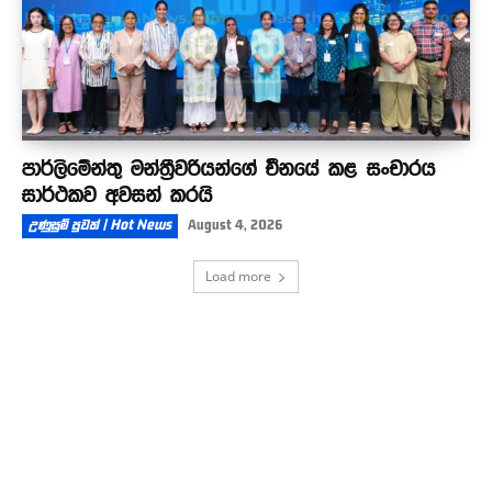
පාර්ලිමේන්තු මන්ත්‍රීවරියන්ගේ චීනයේ කළ සංචාරය
සාර්ථකව අවසන් කරයි
උණුසුම් පුවත් | Hot News
August 4, 2026
Load more