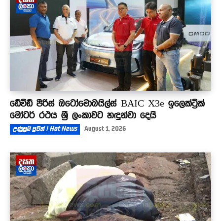
ඩේවිඩ් පීරිස් ඔටෝමොබයිල්ස් BAIC X3e ඉලෙක්ට්‍රික්
මෝටර් රථය ශ්‍රී ලංකාවට හඳුන්වා දෙයි
උණුසුම් පුවත් | Hot News
August 1, 2026