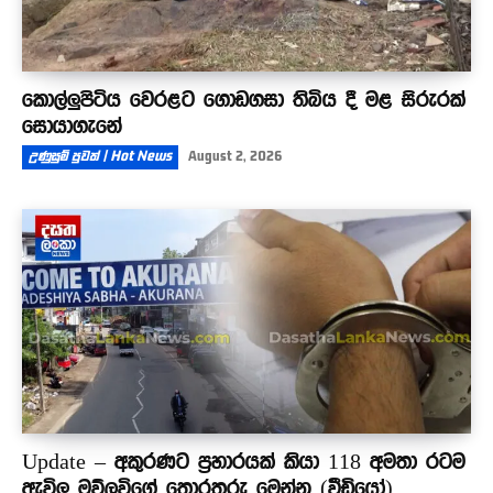
කොල්ලුපිටිය වෙරළට ගොඩගසා තිබිය දී මළ සිරුරක්
සොයාගැනේ
උණුසුම් පුවත් | Hot News
August 2, 2026
Update – අකුරණට ප්‍රහාරයක් කියා 118 අමතා රටම
ඇවිලූ මව්ලවිගේ තොරතුරු මෙන්න (වීඩියෝ)