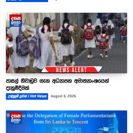
පාසල් නිවාඩුව ගැන අධ්‍යාපන අමාත්‍යාංශයෙන්
දැනුම්දීමක්
උණුසුම් පුවත් | Hot News
August 6, 2026