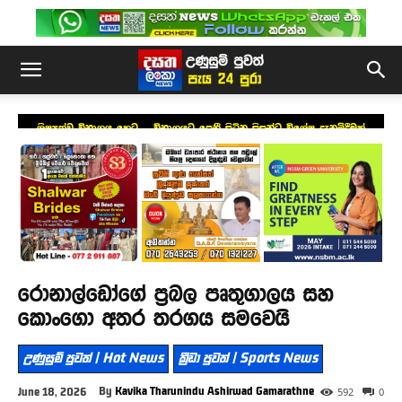
ශිෂ්‍යත්ව විභාගය හෙට – විභාගයට පෙනී සිටින සිසුන්ට විශේෂ දැනුම්දීමක්
රොනාල්ඩෝගේ ප්‍රබල පෘතුගාලය සහ
කොංගො අතර තරගය සමවෙයි
උණුසුම් පුවත් | Hot News
ක්‍රීඩා පුවත් | Sports News
By
Kavika Tharunindu Ashirwad Gamarathne
June 18, 2026
592
0