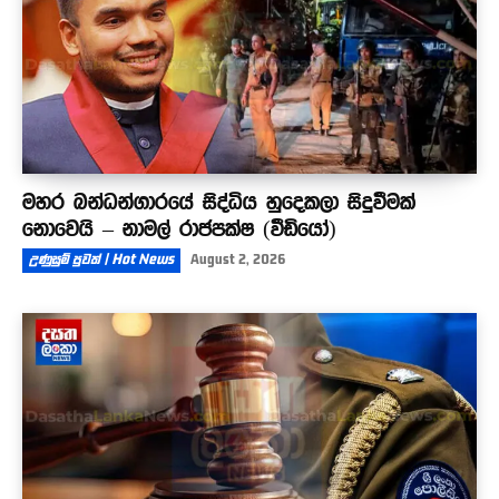
මහර බන්ධන්ගාරයේ සිද්ධිය හුදෙකලා සිදුවීමක්
නොවෙයි – නාමල් රාජපක්ෂ (වීඩියෝ)
උණුසුම් පුවත් | Hot News
August 2, 2026