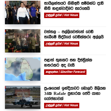
තායිලන්තයට ගිනිඅවි සම්බන්ධ දැඩි
නීති හඳුන්වාදීමට සැරසෙයි
උණුසුම් පුවත් | Hot News
වත්තල – පල්ලියවත්තේ වෙඩි
තැබීමේ සිද්ධියේ වෙඩික්කරු අල්ලයි
උණුසුම් පුවත් | Hot News
පළාත් තුනකට සහ දිස්ත්‍රික්ක
හතරකට අද වැසි
කාළගුණය | Weather Forecast
ප්‍රංශයෙන් ඉන්දියාවට ඩොලර් බිලියන
34ක Rafale ප්‍රහාරක ජෙට් යානා
යෝජනාවක්
උණුසුම් පුවත් | Hot News