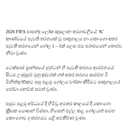
2026 FIFA පාපන්දු ලෝක කුසලාන තරගාවලියේ ‘K’
කාණ්ඩයේ පැවති තරගයක් වූ පෘතුගාලය හා කොංගො අතර
පැවති තරගයෙන් ගෝල 1 – 1ක් ලෙස ජය පරාජයෙන් තොරව
නිමා වුණා.
ටෙක්සාස් ප්‍රාන්තයේ හූස්ටන් හි පැවති තරගය ආරම්භයේ
සිටම උණුසුම් මුහුණුවරක් ගත් අතර තරගය ආරම්භ වී
මිනිත්තු 05කට පසු පළමු ගෝලය වාර්තා කිරීමට පෘතුගාලයේ
ජෝවා නෙව්ස් සමත් වුණා.
පසුව පළමු අර්ධයේ දී හිමිවූ අමතර කාලයේ දී කොංගො
ක්‍රීඩක යොආන් විස්සා, හිසෙන් එල්ල කළ ගෝලයත් සමඟ
කොංගොව ද තරගයට යළි අවතීර්ණ වුණා.