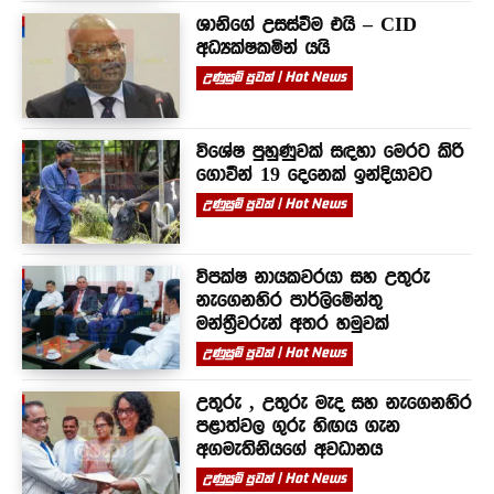
ශානිගේ උසස්වීම එයි – CID
අධ්‍යක්ෂකමින් යයි
උණුසුම් පුවත් | Hot News
විශේෂ පුහුණුවක් සඳහා මෙරට කිරි
ගොවීන් 19 දෙනෙක් ඉන්දියාවට
උණුසුම් පුවත් | Hot News
විපක්ෂ නායකවරයා සහ උතුරු
නැගෙනහිර පාර්ලිමේන්තු
මන්ත්‍රීවරුන් අතර හමුවක්
උණුසුම් පුවත් | Hot News
උතුරු , උතුරු මැද සහ නැගෙනහිර
පළාත්වල ගුරු හිඟය ගැන
අගමැතිනියගේ අවධානය
උණුසුම් පුවත් | Hot News