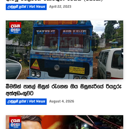
උණුසුම් පුවත් | Hot News
April 22, 2023
බීමතින් පාසල් සිසුන් රැගෙන ගිය සිසුසැරියේ රියදුරු
අත්අඩංගුවට
උණුසුම් පුවත් | Hot News
August 4, 2026