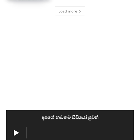
Load more
අපගේ නවතම වීඩියෝ පුවත්