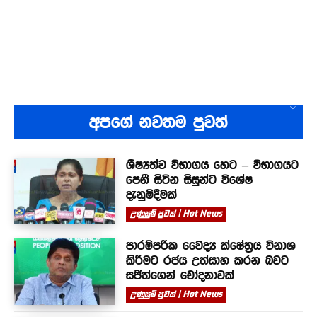
අපගේ නවතම පුවත්
ශිෂ්‍යත්ව විභාගය හෙට – විභාගයට
පෙනී සිටින සිසුන්ට විශේෂ
දැනුම්දීමක්
උණුසුම් පුවත් | Hot News
පාරම්පරික වෛද්‍ය ක්ෂේත්‍රය විනාශ
කිරීමට රජය උත්සාහ කරන බවට
සජිත්ගෙන් චෝදනාවක්
උණුසුම් පුවත් | Hot News