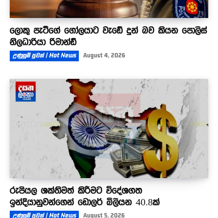
ලොකු පැටීගේ ගෝලයාට වැඩේ දුන් බව කියන පොලිස්
නිලධාරියා රිමාන්ඩ්
උණුසුම් පුවත් | Hot News
August 4, 2026
රුපියල ශක්තිමත් කිරීමට විදේශගත
ඉන්දියානුවන්ගෙන් ඩොලර් බිලියන 40.8ක්
උණුසුම් පුවත් | Hot News
August 5, 2026