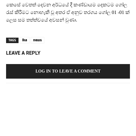
කෙසේ වෙතත් දෙවන අර්ධයේ දී කණ්ඩායම දෙකටම ගෝල
රැස් කිරීමට නොහැකි වූ අතර ඒ අනුව තරගය ගෝල 01 -01 ක්
ලෙස සම තත්ත්වයේ අවසන් වුණා.
lka
news
TAGS
LEAVE A REPLY
LOG IN TO LEAVE A COMMENT