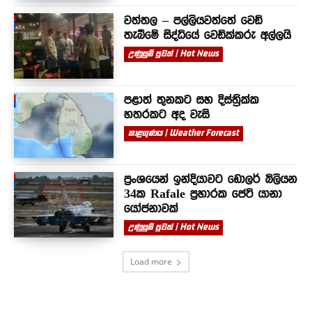
වත්තල – පල්ලියවත්තේ වෙඩි
තැබීමේ සිද්ධියේ වෙඩික්කරු අල්ලයි
උණුසුම් පුවත් | Hot News
පළාත් තුනකට සහ දිස්ත්‍රික්ක
හතරකට අද වැසි
කාළගුණය | Weather Forecast
ප්‍රංශයෙන් ඉන්දියාවට ඩොලර් බිලියන
34ක Rafale ප්‍රහාරක ජෙට් යානා
යෝජනාවක්
උණුසුම් පුවත් | Hot News
Load more