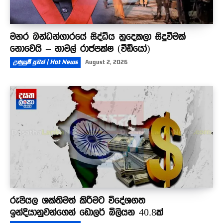
මහර බන්ධන්ගාරයේ සිද්ධිය හුදෙකලා සිදුවීමක්
නොවෙයි – නාමල් රාජපක්ෂ (වීඩියෝ)
උණුසුම් පුවත් | Hot News
August 2, 2026
රුපියල ශක්තිමත් කිරීමට විදේශගත
ඉන්දියානුවන්ගෙන් ඩොලර් බිලියන 40.8ක්