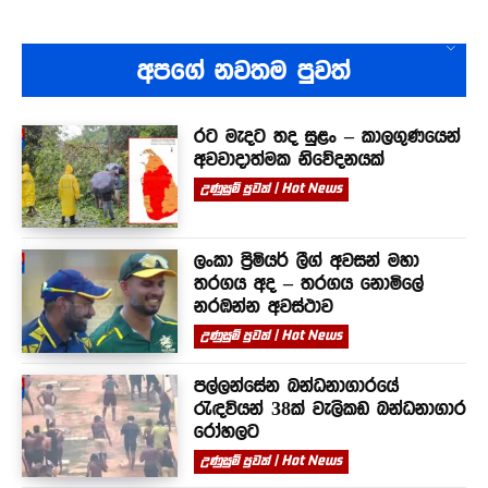
අපගේ නවතම පුවත්
රට මැදට තද සුළං – කාලගුණයෙන්
අවවාදාත්මක නිවේදනයක්
උණුසුම් පුවත් | Hot News
ලංකා ප්‍රිමියර් ලීග් අවසන් මහා
තරගය අද – තරගය නොමිලේ
නරඹන්න අවස්ථාව
උණුසුම් පුවත් | Hot News
පල්ලන්සේන බන්ධනාගාරයේ
රැඳවියන් 38ක් වැලිකඩ බන්ධනාගාර
රෝහලට
උණුසුම් පුවත් | Hot News