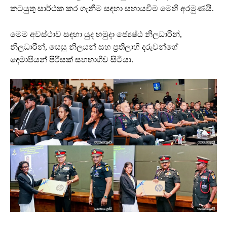
කටයුතු සාර්ථක කර ගැනීම සඳහා සහායවීම මෙහි අරමුණයි.
මෙම අවස්ථාව සඳහා යුද හමුදා ජ්‍යෙෂ්ඨ නිලධාරීන්,
නිලධාරීන්, සෙසු නිලයන් සහ ප්‍රතිලාභී දරුවන්ගේ
දෙමාපියන් පිරිසක් සහභාගීව සිටියා.