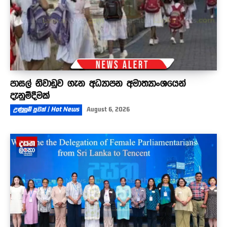
පාසල් නිවාඩුව ගැන අධ්‍යාපන අමාත්‍යාංශයෙන්
දැනුම්දීමක්
උණුසුම් පුවත් | Hot News
August 6, 2026