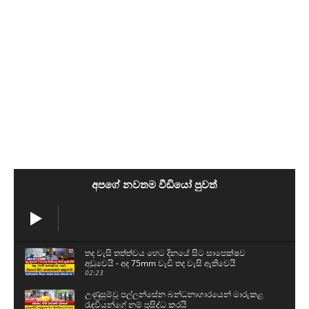
අපගේ නවතම වීඩියෝ පුවත්
තද වැසි තත්ත්වය හෙට දිනයේ සිට සාපෙක්ෂව
අඩුවෙයි - අද 75mm වැඩි තද වැසි ඇතිවෙයි
02:23
උණුසුම්වූ පල්ලන්සේන බන්ධනාගාරයෙන් මාරුකළ
රැඳවියන්ගේ නම් ප්‍රසිද්ධ කරයි