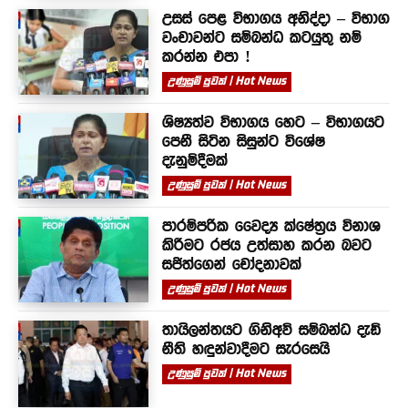
උසස් පෙළ විභාගය අනිද්දා – විභාග
වංචාවන්ට සම්බන්ධ කටයුතු නම්
කරන්න එපා !
උණුසුම් පුවත් | Hot News
ශිෂ්‍යත්ව විභාගය හෙට – විභාගයට
පෙනී සිටින සිසුන්ට විශේෂ
දැනුම්දීමක්
උණුසුම් පුවත් | Hot News
පාරම්පරික වෛද්‍ය ක්ෂේත්‍රය විනාශ
කිරීමට රජය උත්සාහ කරන බවට
සජිත්ගෙන් චෝදනාවක්
උණුසුම් පුවත් | Hot News
තායිලන්තයට ගිනිඅවි සම්බන්ධ දැඩි
නීති හඳුන්වාදීමට සැරසෙයි
උණුසුම් පුවත් | Hot News