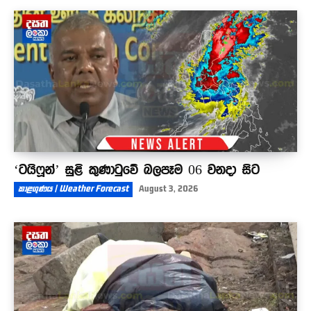
පාස්කුවට සමාන කරලා දිට්වා ගැන හෙළිකරපු දේ -
දැන් රාජ්‍ය නිලධාරින්ට ම#ණ දඬුවම් කන්න වෙලා
07:25
‘ටයිෆූන්’ සුළි කුණාටුවේ බලපෑම 06 වනදා සිට
කාළගුණය | Weather Forecast
August 3, 2026