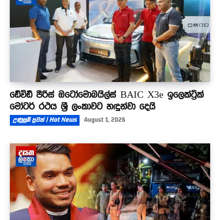
ඩේවිඩ් පීරිස් ඔටෝමොබයිල්ස් BAIC X3e ඉලෙක්ට්‍රික්
මෝටර් රථය ශ්‍රී ලංකාවට හඳුන්වා දෙයි
උණුසුම් පුවත් | Hot News
August 1, 2026