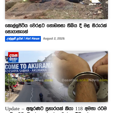
කොල්ලුපිටිය වෙරළට ගොඩගසා තිබිය දී මළ සිරුරක්
සොයාගැනේ
උණුසුම් පුවත් | Hot News
August 2, 2026
Update – අකුරණට ප්‍රහාරයක් කියා 118 අමතා රටම