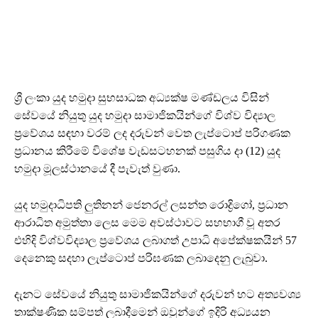
ශ්‍රී ලංකා යුද හමුදා සුභසාධක අධ්‍යක්ෂ මණ්ඩලය විසින්
සේවයේ නියුතු යුද හමුදා සාමාජිකයින්ගේ විශ්ව විද්‍යාල
ප්‍රවේශය සඳහා වරම් ලද දරුවන් වෙත ලැප්ටොප් පරිගණක
ප්‍රධානය කිරීමේ විශේෂ වැඩසටහනක් පසුගිය දා (12) යුද
හමුදා මූලස්ථානයේ දී පැවැත් වුණා.
යුද හමුදාධිපති ලුතිනන් ජෙනරල් ලසන්ත රොද්‍රිගෝ, ප්‍රධාන
ආරාධිත අමුත්තා ලෙස මෙම අවස්ථාවට සහභාගී වූ අතර
එහිදි විශ්වවිද්‍යාල ප්‍රවේශය ලබාගත් උපාධි අපේක්ෂකයින් 57
දෙනෙකු සදහා ලැප්ටොප් පරිඝණක ලබාදෙනු ලැබුවා.
දැනට සේවයේ නියුතු සාමාජිකයින්ගේ දරුවන් හට අත්‍යවශ්‍ය
තාක්ෂණික සම්පත් ලබාදීමෙන් ඔවුන්ගේ ඉදිරි අධ්‍යයන