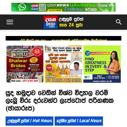
රට මැදට තද සුළං – කාලගුණයෙන් අවවාදාත්මක නිවේදනයක්
යුද හමුදාව වෙතින් විශ්ව විද්‍යාල වරම්
ලැබූ විරු දරුවන්ට ලැප්ටොප් පරිගණක
(ඡායාරූප)
උණුසුම් පුවත් | Hot News
දේශීය පුවත් | Local News