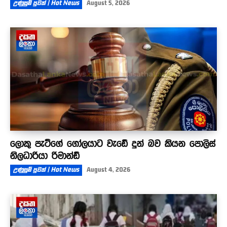
උණුසුම් පුවත් | Hot News
August 5, 2026
ලොකු පැටීගේ ගෝලයාට වැඩේ දුන් බව කියන පොලිස්
නිලධාරියා රිමාන්ඩ්
උණුසුම් පුවත් | Hot News
August 4, 2026