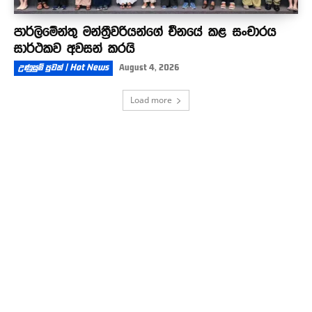
පාර්ලිමේන්තු මන්ත්‍රීවරියන්ගේ චීනයේ කළ සංචාරය
සාර්ථකව අවසන් කරයි
උණුසුම් පුවත් | Hot News
August 4, 2026
Load more