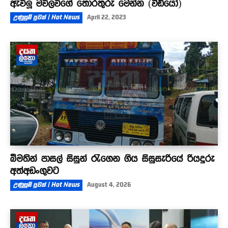
ඇවිලූ මව්ලවිගේ තොරතුරු මෙන්න (වීඩියෝ)
උණුසුම් පුවත් | Hot News
April 22, 2023
බීමතින් පාසල් සිසුන් රැගෙන ගිය සිසුසැරියේ රියදුරු
අත්අඩංගුවට
උණුසුම් පුවත් | Hot News
August 4, 2026