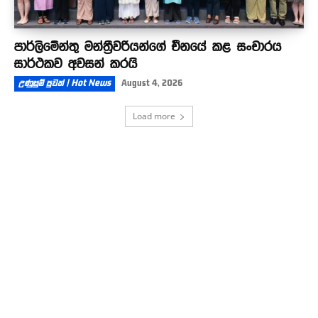
පාර්ලිමේන්තු මන්ත්‍රීවරියන්ගේ චීනයේ කළ සංචාරය
සාර්ථකව අවසන් කරයි
උණුසුම් පුවත් | Hot News
August 4, 2026
Load more