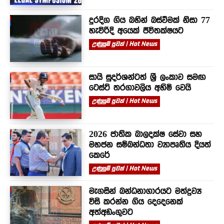
දුරදිග ගිය බහින් බස්වීමක් නිසා 77
හැවිරිදි අයෙක් ජීවිතක්ෂයට
උණුසුම් පුවත් | Hot News
සායි සුදර්ශන්ටත් ශ්‍රී ලංකාව සමඟ
ටෙස්ට් තරගාවලිය අහිමි වෙයි
උණුසුම් පුවත් | Hot News
2026 ජාතික බාලදක්ෂ සේවා සහ
මහජන සම්බන්ධතා ව්‍යාපෘතිය දියත්
කෙරේ
උණුසුම් පුවත් | Hot News
මැගසින් බන්ධනාගාරයට මත්ද්‍රව්‍ය
විසි කරන්න ගිය දෙදෙනෙක්
අත්අඩංගුවට