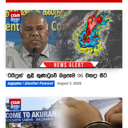
රට වෙනුවෙන් දිවි පිදූ ඩෙන්සිල් කොබ්බෑකඩුව
දැයෙන් සමුඅරන් අදට වසර 34ක්
03:57
‘ටයිෆූන්’ සුළි කුණාටුවේ බලපෑම 06 වනදා සිට
කාළගුණය | Weather Forecast
August 3, 2026