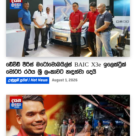
ඩේවිඩ් පීරිස් ඔටෝමොබයිල්ස් BAIC X3e ඉලෙක්ට්‍රික්
මෝටර් රථය ශ්‍රී ලංකාවට හඳුන්වා දෙයි
උණුසුම් පුවත් | Hot News
August 1, 2026