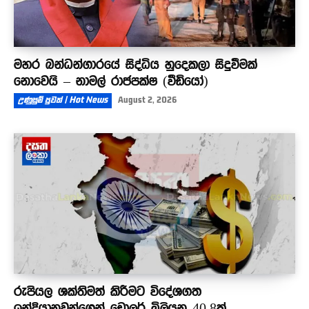
මහර බන්ධන්ගාරයේ සිද්ධිය හුදෙකලා සිදුවීමක්
නොවෙයි – නාමල් රාජපක්ෂ (වීඩියෝ)
උණුසුම් පුවත් | Hot News
August 2, 2026
රුපියල ශක්තිමත් කිරීමට විදේශගත
ඉන්දියානුවන්ගෙන් ඩොලර් බිලියන 40.8ක්