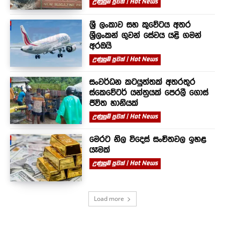
උණුසුම් පුවත් | Hot News
ශ්‍රී ලංකාව සහ කුවේටය අතර
ශ්‍රීලංකන් ගුවන් සේවය යළි ගමන්
අරඹයි
උණුසුම් පුවත් | Hot News
සංවර්ධන කටයුත්තක් අතරතුර
ස්කෙවේටර් යන්ත්‍රයක් පෙරලී ගොස්
ජීවිත හානියක්
උණුසුම් පුවත් | Hot News
මෙරට නිල විදෙස් සංචිතවල ඉහළ
යෑමක්
උණුසුම් පුවත් | Hot News
Load more