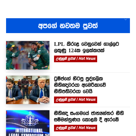
අපගේ නවතම පුවත්
LPL කිරුළ වෙනුවෙන් ගාල්ලට
ලකුණු 124ක ඉලක්කයක්
උණුසුම් පුවත් | Hot News
ට්‍රම්ප්ගේ හිටපු පුද්ගලික
නීතිඥවරයා අමෙරිකාවේ
නීතිපතිවරයා වෙයි
උණුසුම් පුවත් | Hot News
නීතිඥ සංගමයේ ජාත්‍යන්තර නීති
සම්මන්ත්‍රණය කොළඹ දී ඇරඹේ
උණුසුම් පුවත් | Hot News