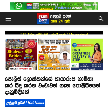
LPL කිරුළ වෙනුවෙන් ගාල්ලට ලකුණු 124ක ඉලක්කයක්
පොලිස් ලොක්කන්ගේ ඡායාරූප භාවිතා
කර සිදු කරන වංචාවන් ගැන පොලිසියෙන්
දැනුම්දීමක්
උණුසුම් පුවත් | Hot News