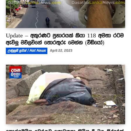
Update – අකුරණට ප්‍රහාරයක් කියා 118 අමතා රටම
ඇවිලූ මව්ලවිගේ තොරතුරු මෙන්න (වීඩියෝ)
උණුසුම් පුවත් | Hot News
April 22, 2023