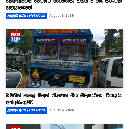
කොල්ලුපිටිය වෙරළට ගොඩගසා තිබිය දී මළ සිරුරක්
සොයාගැනේ
උණුසුම් පුවත් | Hot News
August 2, 2026
බීමතින් පාසල් සිසුන් රැගෙන ගිය සිසුසැරියේ රියදුරු
අත්අඩංගුවට
උණුසුම් පුවත් | Hot News
August 4, 2026