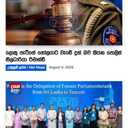
ලොකු පැටීගේ ගෝලයාට වැඩේ දුන් බව කියන පොලිස්
නිලධාරියා රිමාන්ඩ්
උණුසුම් පුවත් | Hot News
August 4, 2026