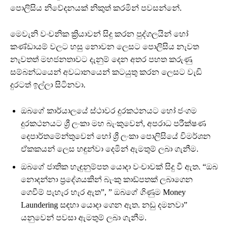
පොලිසිය නිවේදනයක් නිකුත් කරමින් පවසන්නේ.
මෙවැනි වංචනික ක්‍රියාවන් සිදු කරන පුද්ගලයින් හෝ
කණ්ඩායම් වලට හසු නොවන ලෙසට පොලිසිය නැවත
නැවතත් මහජනතාවට දැනුම් දෙන අතර පහත කරුණු
සම්බන්ධයෙන් අවධානයෙන් කටයුතු කරන ලෙසට වැඩි
දුරටත් ඉල්ලා සිටිනවා.
ඔබගේ කාර්‌යාලයේ ස්ථාවර දුරකථනයට හෝ ජංගම
දුරකථනයට ශ්‍රී ලංකා මහ බැංකුවෙන්, අපරාධ පරීක්ෂණ
දෙපාර්තමේන්තුවෙන් හෝ ශ්‍රී ලංකා පොලිසියේ විමර්ශන
ඒකකයන් ලෙස හඳුන්වා දෙමින් ඇමතුම් ලබා ගැනීම.
ඔබගේ ජාතික හැඳුනුම්පත යොදා වංචාවක් සිදු වී ඇත. “ඔබ
නොදන්නා ප්‍රදේශයකින් බැංකු කාඩ්පතක් ලබාගෙන
ගෙවීම් පැහැර හැර ඇත”, ” ඔබගේ ගිණුම Money
Laundering සඳහා යොදා ගෙන ඇත. නඩු දමනවා”
යනුවෙන් පවසා ඇමතුම් ලබා ගැනීම.