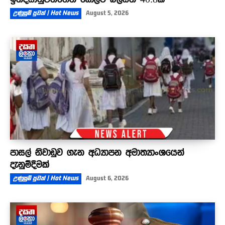
උණුසුම් පුවත් | Hot News
August 5, 2026
පාසල් නිවාඩුව ගැන අධ්‍යාපන අමාත්‍යාංශයෙන්
දැනුම්දීමක්
උණුසුම් පුවත් | Hot News
August 6, 2026