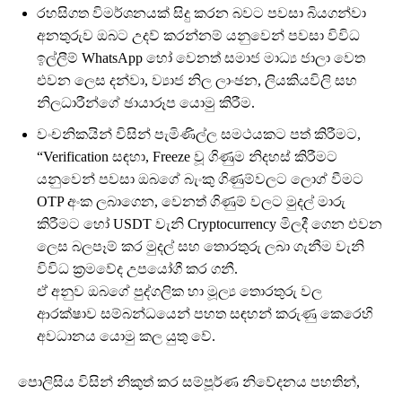
රහසිගත විමර්ශනයක් සිදු කරන බවට පවසා බියගන්වා
අනතුරුව ඔබට උදව් කරන්නම් යනුවෙන් පවසා විවිධ
ඉල්ලීම් WhatsApp හෝ වෙනත් සමාජ මාධ්‍ය ජාලා වෙත
එවන ලෙස දන්වා, ව්‍යාජ නිල ලාංඡන, ලියකියවිලි සහ
නිලධාරීන්ගේ ඡායාරූප යොමු කිරීම.
වංචනිකයින් විසින් පැමිණිල්ල සමථයකට පත් කිරීමට,
“Verification සඳහා, Freeze වූ ගිණුම නිදහස් කිරීමට
යනුවෙන් පවසා ඔබගේ බැංකු ගිණුම්වලට ලොග් වීමට
OTP අංක ලබාගෙන, වෙනත් ගිණුම් වලට මුදල් මාරු
කිරීමට හෝ USDT වැනි Cryptocurrency මිලදී ගෙන එවන
ලෙස බලපෑම් කර මුදල් සහ තොරතුරු ලබා ගැනීම වැනි
විවිධ ක්‍රමවේද උපයෝගී කර ගනී.
ඒ අනුව ඔබගේ පුද්ගලික හා මූල්‍ය තොරතුරු වල
ආරක්ෂාව සම්බන්ධයෙන් පහත සඳහන් කරුණු කෙරෙහි
අවධානය යොමු කල යුතු වේ.
පොලිසිය විසින් නිකුත් කර සම්පූර්ණ නිවේදනය පහතින්,