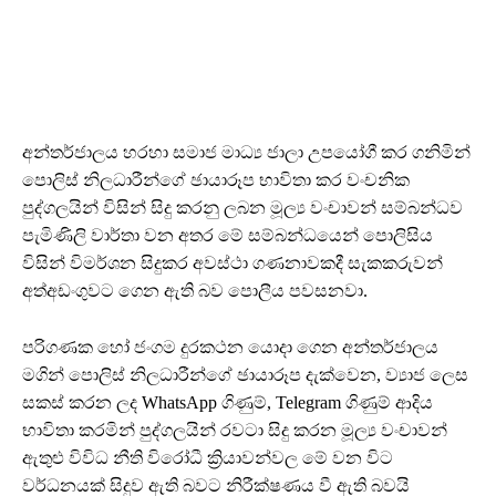
අන්තර්ජාලය හරහා සමාජ මාධ්‍ය ජාලා උපයෝගී කර ගනිමින්
පොලිස් නිලධාරීන්ගේ ඡායාරූප භාවිතා කර වංචනික
පුද්ගලයින් විසින් සිදු කරනු ලබන මූල්‍ය වංචාවන් සම්බන්ධව
පැමිණිලි වාර්තා වන අතර මේ සම්බන්ධයෙන් පොලිසිය
විසින් විමර්ශන සිදුකර අවස්ථා ගණනාවකදී සැකකරුවන්
අත්අඩංගුවට ගෙන ඇති බව පොලීය පවසනවා.
පරිගණක හෝ ජංගම දුරකථන යොදා ගෙන අන්තර්ජාලය
මගින් පොලිස් නිලධාරීන්ගේ ඡායාරූප දැක්වෙන, ව්‍යාජ ලෙස
සකස් කරන ලද WhatsApp ගිණුම්, Telegram ගිණුම් ආදිය
භාවිතා කරමින් පුද්ගලයින් රවටා සිදු කරන මූල්‍ය වංචාවන්
ඇතුළු විවිධ නීති විරෝධී ක්‍රියාවන්වල මේ වන විට
වර්ධනයක් සිදුව ඇති බවට නිරීක්ෂණය වී ඇති බවයි